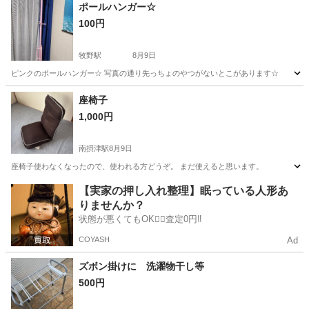
兵庫
南あわじ市
その他
ポールハンガー☆
100円
牧野駅
8月9日
ピンクのポールハンガー☆ 写真の通り先っちょのやつがないとこがあります☆
大阪
枚方市
牧野駅
その他
ポール
座椅子
1,000円
南摂津駅
8月9日
座椅子使わなくなったので、使われる方どうぞ。 まだ使えると思います。
大阪
摂津市
南摂津駅
椅子
【実家の押し入れ整理】眠っている人形あ
りませんか？
状態が悪くてもOK🙆‍♀️査定0円‼️
COYASH
Ad
ズボン掛けに 洗濯物干し等
500円