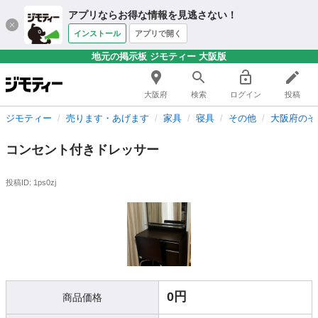
アプリならお得な情報を見逃さない！
インストール
アプリで開く
地元の掲示板 ジモティー 大阪版
大阪府
検索
ログイン
投稿
ジモティー
売ります・あげます
家具
寝具
その他
大阪府のそ
コンセント付きドレッサー
投稿ID: 1ps0zj
0円
商品価格