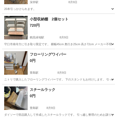
深井駅
8月9日
20本引っかけられます。
大阪
堺市
深井駅
収納家具
小型収納棚 2個セット
720円
鶴見緑地駅
8月9日
守口市南寺方に引き取り限定です。 横幅45cm 奥行き25cm 高さ72cm メーカー不
大阪
守口市
鶴見緑地駅
収納家具
小型
フローリングワイパー
0円
萱島駅
8月9日
ニトリで購入したフローリングワイパーです。 下のスタンドもお付けします。 引っ越し
大阪
寝屋川市
萱島駅
家具
ワイパー
スチールラック
0円
萱島駅
8月9日
ダイソーで部品購入して作成したスチールラックです。 引っ越し整理のためお譲りします