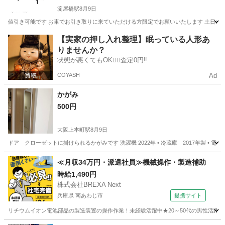
淀屋橋駅
8月9日
値引き可能です お車でお引き取りに来ていただける方限定でお願いいたします 土日のみ受け渡し可
大阪
大阪市
淀屋橋駅
収納家具
【実家の押し入れ整理】眠っている人形あ
りませんか？
状態が悪くてもOK🙆‍♀️査定0円‼️
COYASH
Ad
かがみ
500円
大阪上本町駅
8月9日
ドア クローゼットに掛けられるかがみです 洗濯機 2022年 • 冷蔵庫 2017年製 • 電子
大阪
大阪市
大阪上本町駅
家具
クローゼット
≪月収34万円・派遣社員≫機械操作・製造補助
時給1,490円
株式会社BREXA Next
兵庫県 南あわじ市
提携サイト
リチウムイオン電池部品の製造装置の操作作業！未経験活躍中★20～50代の男性活躍中