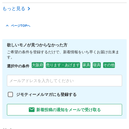
大阪
寝屋川市
萱島駅
収納家具
ダイソー
もっと見る
ページTOPへ
欲しいモノが見つからなかった方
ご希望の条件を登録するだけで、新着情報をいち早くお届け出来ま
す。
大阪府
売ります・あげます
家具
寝具
その他
選択中の条件
ジモティーメルマガにも登録する
新着投稿の通知をメールで受け取る