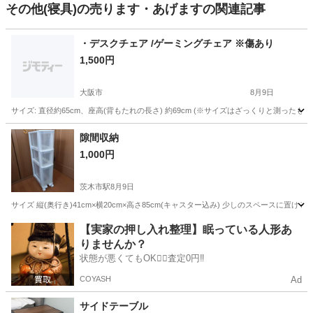
その他(寝具)の売ります・あげますの関連記事
・デスクチェア /ゲーミングチェア ※傷あり
1,500円
大阪市
8月9日
サイズ: 直径約65cm、座高(背もたれの長さ) 約69cm (※サイズはざっくりと測ったものです。
大阪
大阪市
オフィス用家具
隙間収納
1,000円
茨木市駅
8月9日
サイズ 縦(奥行き)41cm×横20cm×高さ85cm(キャスター込み) 少しのスペースに
大阪
茨木市
茨木市駅
収納家具
【実家の押し入れ整理】眠っている人形あ
りませんか？
状態が悪くてもOK🙆‍♀️査定0円‼️
COYASH
Ad
サイドテーブル