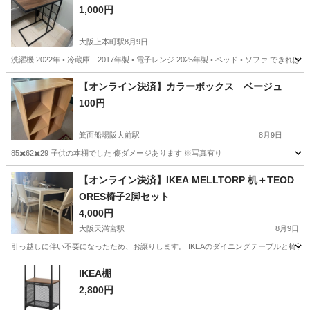
1,000円
大阪上本町駅
8月9日
洗濯機 2022年 • 冷蔵庫 2017年製 • 電子レンジ 2025年製 • ベッド • ソ
大阪
大阪市
大阪上本町駅
家具
サイドテーブル
【オンライン決済】カラーボックス ベージュ
100円
箕面船場阪大前駅
8月9日
85✖️62✖️29 子供の本棚でした 傷ダメージあります ※写真有り
大阪
箕面市
箕面船場阪大前駅
収納家具
ベージュ
【オンライン決済】IKEA MELLTORP 机＋TEOD
ORES椅子2脚セット
4,000円
大阪天満宮駅
8月9日
引っ越しに伴い不要になったため、お譲りします。 IKEAのダイニングテーブルと椅子2脚のセットです。 *
大阪
大阪市
大阪天満宮駅
テーブル
IKEA棚
2,800円