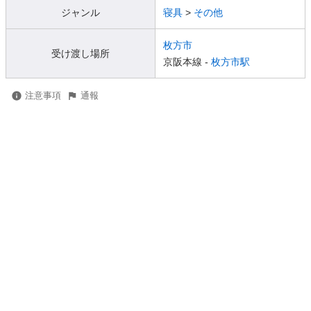
ジャンル
寝具
>
その他
枚方市
受け渡し場所
京阪本線 -
枚方市駅
注意事項
通報