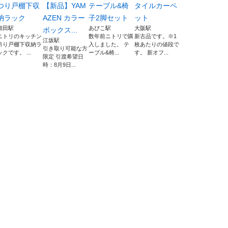
つり戸棚下収
【新品】YAM
テーブル&椅
タイルカーペ
納ラック
AZEN カラー
子2脚セット
ット
額田駅
あびこ駅
大阪駅
ボックス...
ニトリのキッチン
数年前ニトリで購
新古品です。※1
江坂駅
吊り戸棚下収納ラ
入しました。 テ
枚あたりの値段で
引き取り可能な方
ックです。 ...
ーブル&椅...
す。 新オフ...
限定 引渡希望日
時：8月9日...