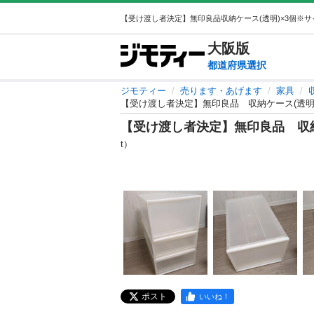
大阪
版
都道府県選択
ジモティー
売ります・あげます
家具
【受け渡し者決定】無印良品 収納ケース(透明
【受け渡し者決定】無印良品 収納
t）
ポスト
いいね！