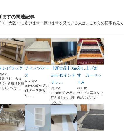
げますの関連記事
×... 大阪 中古あげます・譲りますを見ている人は、こちらの記事も見て
テレビラック
フィッツケー
【新古品】Xia
差し上げま
大阪市
ス
omi 43インチ
す カーペッ
綺麗です。 今週
森ノ宮駅
テレ...
トA
中に引き取りお願
奥行53 幅39 高さ
いしたいです...
淀川駅
相川駅
23 テープ跡あ
2026年7月28日に
サイズは写真をご
り。...
届きました。 思
確認ください
ってい...