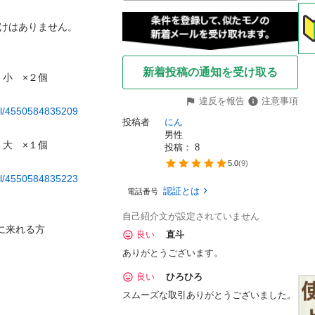
けはありません。

新着投稿の通知を受け取る
小　×２個

違反を報告
注意事項
ail/4550584835209
投稿者
にん
男性
大　×１個

投稿： 
8
5.0
(
9
)
ail/4550584835223
認証とは
電話番号
自己紹介文が設定されていません
に来れる方

良い
直斗
ありがとうございます。
良い
ひろひろ
スムーズな取引ありがとうございました。