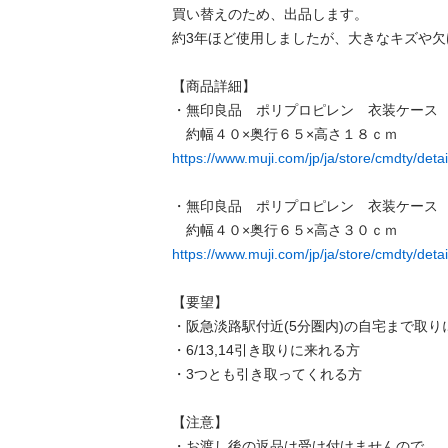
買い替えのため、出品します。

約3年ほど使用しましたが、大きなキズや欠
【商品詳細】

・無印良品　ポリプロピレン　衣装ケース　
https://www.muji.com/jp/ja/store/cmdty/det
・無印良品　ポリプロピレン　衣装ケース　
https://www.muji.com/jp/ja/store/cmdty/det
【要望】

・阪急淡路駅付近(5分圏内)の自宅まで取り
・6/13,14引き取りに来れる方

・3つとも引き取ってくれる方

【注意】

・お渡し後の返品は受け付けませんので、
