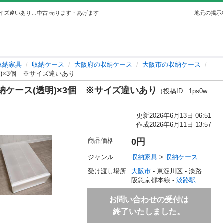
【受け渡し者決定】無印良品収納ケース(透明)×3個※サイズ違いあり (にん) 淡路の収納家具《収納ケース》の中古あげます・譲ります｜ジモティーで不用品の処分
中古
売ります・あげます
地元の掲示
収納家具
収納ケース
大阪府の収納ケース
大阪市の収納ケース
)×3個 ※サイズ違いあり
ケース(透明)×3個 ※サイズ違いあり
（投稿ID : 1ps0w
更新
2026年6月13日 06:51
作成
2026年6月11日 13:57
商品価格
0円
ジャンル
収納家具
 > 
収納ケース
受け渡し場所
大阪市
 - 東淀川区
 - 淡路
阪急京都本線 - 
淡路駅
お問い合わせの受付は
終了いたしました。