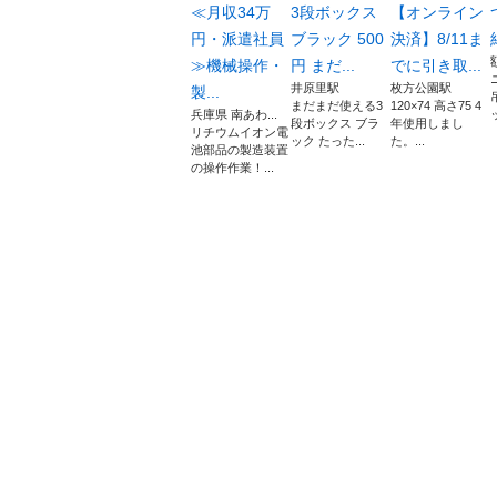
≪月収34万
3段ボックス
【オンライン
円・派遣社員
ブラック 500
決済】8/11ま
≫機械操作・
円 まだ...
でに引き取...
井原里駅
枚方公園駅
製...
まだまだ使える3
120×74 高さ75 4
兵庫県 南あわ...
段ボックス ブラ
年使用しまし
リチウムイオン電
ック たった...
た。...
池部品の製造装置
の操作作業！...