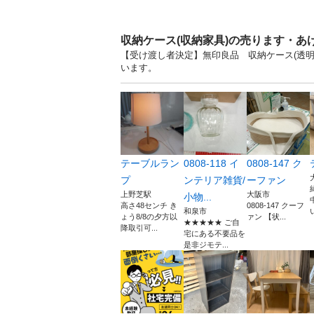
収納ケース(収納家具)の売ります・あ
【受け渡し者決定】無印良品 収納ケース(透明)
います。
テーブルラン
0808-118 イ
0808-147 ク
プ
ンテリア雑貨/
ーファン
上野芝駅
大阪市
小物...
高さ48センチ き
0808-147 クーフ
和泉市
ょう8/8の夕方以
ァン 【状...
★★★★★ ご自
降取引可...
宅にある不要品を
是非ジモテ...