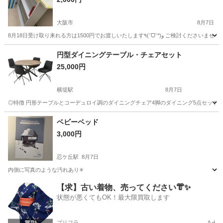
大阪市
8月7日
大阪
大阪市
ダイニングセット
カウンター
円型ダイニングテーブル・チェアセット
25,000円
横堤駅
8月7日
◎特徴 円形テーブルとコーデュロイ調のダイニングチェア4脚のダイニング5点セットで
大阪
大阪市
横堤駅
ダイニングセット
ベビーベッド
3,000円
忍ケ丘駅
8月7日
内側に写真のような汚れあり✳︎
大阪
四條畷市
忍ケ丘駅
ベッド
汚れ
【求】古い着物、売ってください👘✨
状態が悪くてもOK！最大限買取します
プリフラ