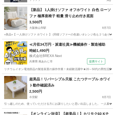
Ad
【新品】 1人掛けソファ オフホワイト 白色 ローソ
ファ 極厚座椅子 軽量 滑り止め付き底面
3,500円
大阪狭山市駅
8月7日
⭐︎美品⭐︎【 一人掛けソファ ホワイト 】 (同様ソファーの色違いオレンジ色も２つあります
大阪
大阪狭山市
大阪狭山市駅
ソファ
≪月収34万円・派遣社員≫機械操作・製造補助
時給1,490円
株式会社BREXA Next
兵庫県 南あわじ市
提携サイト
リチウムイオン電池部品の製造装置の操作作業！未経験活躍中★20～50代の男性活躍中
兵庫
南あわじ市
その他
超美品！リバーシブル天板 こたつテーブル ホワイ
ト動作確認済み
2,500円
今宮駅
8月7日
引っ越しのため、使っていただける方にお譲りしたいと思い出品しました。 一人暮らしの女性
大阪
大阪市
今宮駅
テーブル
【オンライン決済】【超美品！】カリモク60 Kチ