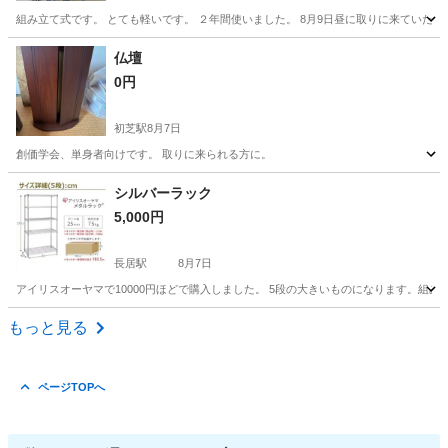
組み立て式です。 とても軽いです。 ２年間使いました。 8月9日昼に取りに来ていた
大阪
東大阪市
河内花園駅
収納家具
仏壇
0円
初芝駅
8月7日
創価学会、単身者向けです。 取りに来られる方に。
大阪
堺市
初芝駅
その他
シルバーラック
5,000円
長居駅
8月7日
アイリスオーヤマで10000円ほどで購入しました。 5段の大きいものになります。組
大阪
大阪市
長居駅
収納家具
ラック
もっと見る
ページTOPへ