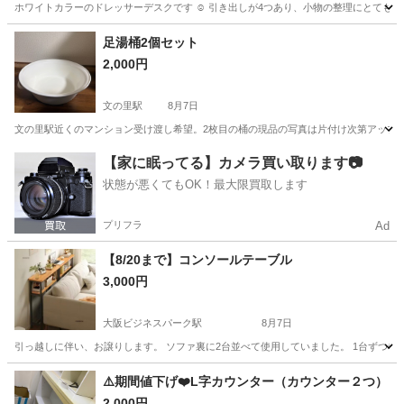
ホワイトカラーのドレッサーデスクです ☺︎ 引き出しが4つあり、小物の整理にとても便利で
大阪
吹田市
万博記念公園駅
ドレッサー
足湯桶2個セット
2,000円
文の里駅
8月7日
文の里駅近くのマンション受け渡し希望。2枚目の桶の現品の写真は片付け次第アップ
大阪
大阪市
文の里駅
家具
【家に眠ってる】カメラ買い取ります📷
状態が悪くてもOK！最大限買取します
プリフラ
Ad
【8/20まで】コンソールテーブル
3,000円
大阪ビジネスパーク駅
8月7日
引っ越しに伴い、お譲りします。 ソファ裏に2台並べて使用していました。 1台ずつ希望の方は2000
大阪
大阪市
大阪ビジネスパーク駅
収納家具
⚠️期間値下げ❤️L字カウンター（カウンター２つ）
2,000円