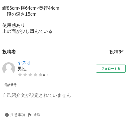
縦86cm×横64cm×奥行44cm

一段の深さ15cm

使用感あり

投稿者
投稿
3
件
ヤスオ
男性
フォローする
0.0
電話番号
自己紹介文が設定されていません
注意事項
通報