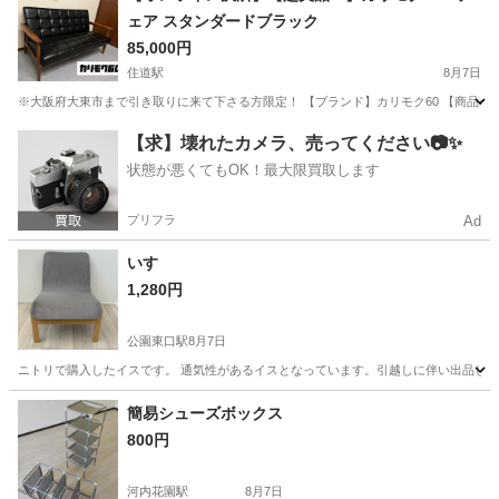
ェア スタンダードブラック
85,000円
住道駅
8月7日
※大阪府大東市まで引き取りに来て下さる方限定！ 【ブランド】カリモク60 【商品名】
大阪
大東市
住道駅
ソファ
【求】壊れたカメラ、売ってください📷✨
状態が悪くてもOK！最大限買取します
プリフラ
Ad
いす
1,280円
公園東口駅
8月7日
ニトリで購入したイスです。 通気性があるイスとなっています。引越しに伴い出品しました
大阪
茨木市
公園東口駅
椅子
簡易シューズボックス
800円
河内花園駅
8月7日