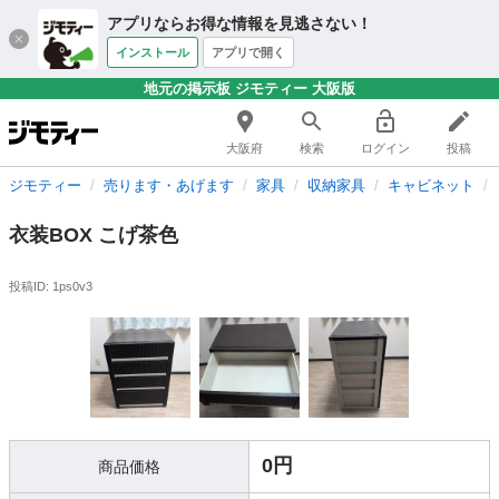
アプリならお得な情報を見逃さない！
インストール
アプリで開く
地元の掲示板 ジモティー 大阪版
大阪府
検索
ログイン
投稿
ジモティー
売ります・あげます
家具
収納家具
キャビネット
衣装BOX こげ茶色
投稿ID: 1ps0v3
0円
商品価格