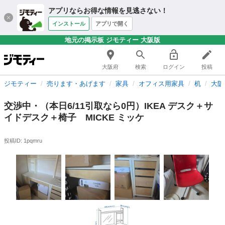
アプリならお得な情報を見逃さない！
インストール
アプリで開く
地元の掲示板 ジモティー 大阪版
大阪府
検索
ログイン
投稿
ジモティー
売ります・あげます
家具
オフィス用家具
机
大阪
交渉中・（本日6/11引取なら0円）IKEA デスク＋サ
イドデスク＋椅子 MICKE ミッケ
投稿ID: 1pqmru