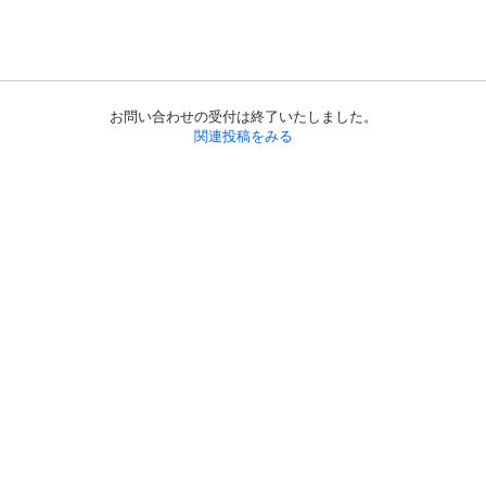
お問い合わせの受付は終了いたしました。
関連投稿をみる
初めての方へ
利用規約
プライバシーポリシー
プライバシー・ステートメント
健全化に資する運用方針
お問い合わせ
運営会社
サイトマップ
ご利用ガイド
フリーワードで探す
PC版で表示
都道府県選択
特定商取引法の表示
利用者情報の外部送信について