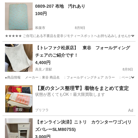
大阪
箕面市
箕面船場阪大前駅
収納家具
0809-207 布地 汚れあり
100円
和泉市
8月9日
★★★★★ ご自宅にある不要品を是非ジモティースポットへお持ち込みしませんか？ 家
大阪
和泉市
ファブリック、カバー
布地
【トレファク松原店】 東谷 フォールディング
チェアのご紹介です！
4,400円
高見ノ里駅
8月9日
●商品情報 メーカー：東谷 商品名 ：フォールディングチェア カラー ：ベージュ サイズ ：
大阪
松原市
高見ノ里駅
椅子
貸し出し
【夏のタンス整理👘】着物をまとめて査定
状態が悪くてもOK！最大限買取します
プリフラ
Ad
【オンライン決済】ニトリ カウンターワゴン(リ
ズバレーSLM8075S)
3,000円