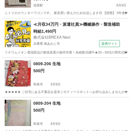
加美駅
8月9日
ニトリのカウンターワゴンです。 家具買い替えのため出品します😊 【状態】 5年使用 天板は多数
大阪
大阪市
加美駅
収納家具
≪月収34万円・派遣社員≫機械操作・製造補助
時給1,490円
株式会社BREXA Next
兵庫県 南あわじ市
提携サイト
リチウムイオン電池部品の製造装置の操作作業！未経験活躍中★20～50代の男性活躍中
兵庫
南あわじ市
その他
0809-206 生地
500円
和泉市
8月9日
★★★★★ ご自宅にある不要品を是非ジモティースポットへお持ち込みしませんか？ 家
大阪
和泉市
寝具
現地
0809-204 生地
500円
和泉市
8月9日