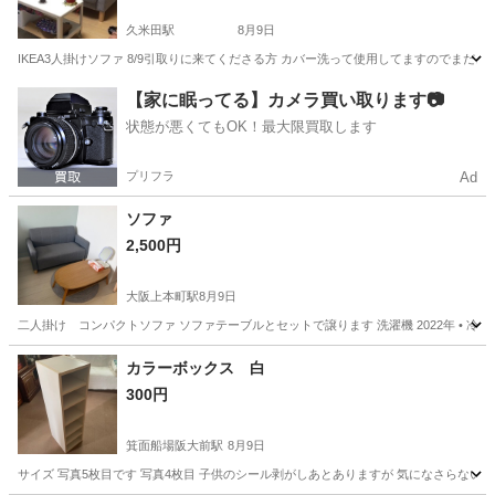
久米田駅
8月9日
IKEA3人掛けソファ 8/9引取りに来てくださる方 カバー洗って使用してますのでま
大阪
岸和田市
久米田駅
ソファ
IKEA
【家に眠ってる】カメラ買い取ります📷
状態が悪くてもOK！最大限買取します
プリフラ
Ad
ソファ
2,500円
大阪上本町駅
8月9日
二人掛け コンパクトソファ ソファテーブルとセットで譲ります 洗濯機 2022年 • 冷蔵庫 2
大阪
大阪市
大阪上本町駅
家具
コンパクト
カラーボックス 白
300円
箕面船場阪大前駅
8月9日
サイズ 写真5枚目です 写真4枚目 子供のシール剥がしあとありますが 気になさらない