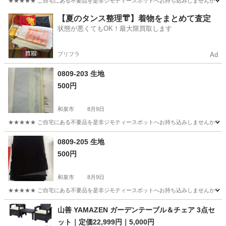
★★★★★ ご自宅にある不要品を是非ジモティースポットへお持ち込みしませんか？ 家
大阪
和泉市
寝具
現地
【夏のタンス整理👘】着物をまとめて査定
状態が悪くてもOK！最大限買取します
プリフラ
Ad
0809-203 生地
500円
和泉市
8月9日
★★★★★ ご自宅にある不要品を是非ジモティースポットへお持ち込みしませんか？ 家
大阪
和泉市
寝具
現地
0809-205 生地
500円
和泉市
8月9日
★★★★★ ご自宅にある不要品を是非ジモティースポットへお持ち込みしませんか？ 家
大阪
和泉市
寝具
現地
山善 YAMAZEN ガーデンテーブル＆チェア 3点セ
ット｜定価22,999円｜5,000円