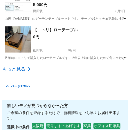
5,000円
野田駅
8月9日
山善（YAMAZEN）のガーデンテーブルセットです。 テーブル1台＋チェア2脚の3点セッ
大阪
大阪市
野田駅
ダイニングセット
ガーデン
【ニトリ】ローテーブル
0円
山田駅
8月9日
数年前にニトリで購入したローテーブルです。 5年以上前に購入したので角に欠けなどがありま
大阪
吹田市
山田駅
テーブル
もっと見る
ページTOPへ
欲しいモノが見つからなかった方
ご希望の条件を登録するだけで、新着情報をいち早くお届け出来ま
す。
大阪府
売ります・あげます
家具
オフィス用家具
選択中の条件