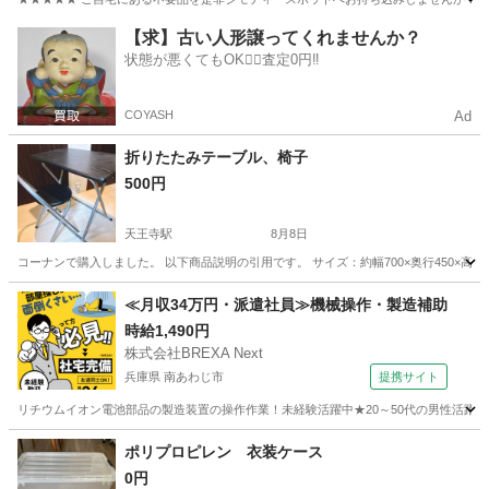
大阪
岸和田市
カーテン、ブラインド
布地
【求】古い人形譲ってくれませんか？
状態が悪くてもOK🙆‍♀️査定0円‼️
COYASH
Ad
折りたたみテーブル、椅子
500円
天王寺駅
8月8日
コーナンで購入しました。 以下商品説明の引用です。 サイズ：約幅700×奥行450×高
大阪
大阪市
天王寺駅
テーブル
画像
≪月収34万円・派遣社員≫機械操作・製造補助
時給1,490円
株式会社BREXA Next
兵庫県 南あわじ市
提携サイト
リチウムイオン電池部品の製造装置の操作作業！未経験活躍中★20～50代の男性活躍中
兵庫
南あわじ市
その他
ポリプロピレン 衣装ケース
0円