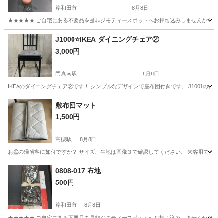
岸和田市
8月8日
★★★★★ ご自宅にある不要品を是非ジモティースポットへお持ち込みしませんか？ 家
大阪
岸和田市
照明器具
現地
J1000⭐️IKEA ダイニングチェア②
3,000円
門真南駅
8月8日
IKEAのダイニングチェア②です！ シンプルなデザインで座布団付きです。 J1001のダイニ
大阪
門真市
門真南駅
椅子
ダイニング
敷布団マット
1,500円
高槻駅
8月8日
お盆の帰省客に如何ですか？ サイズ、生地は画像３で確認してください。 来客用で女性
大阪
高槻市
高槻駅
寝具
0808-017 布地
500円
岸和田市
8月8日
★★★★★ ご自宅にある不要品を是非ジモティースポットへお持ち込みしませんか？ 家