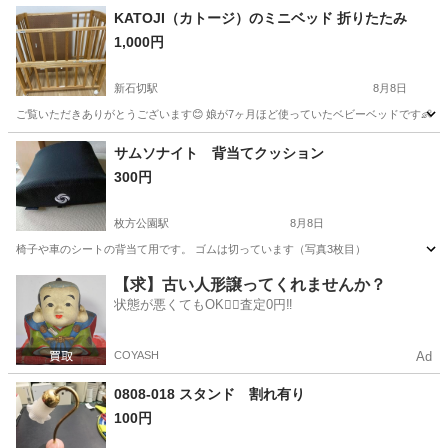
KATOJI（カトージ）のミニベッド 折りたたみ
1,000円
新石切駅
8月8日
ご覧いただきありがとうございます😊 娘が7ヶ月ほど使っていたベビーベッドです👶 引っ越
大阪
東大阪市
新石切駅
ベッド
サムソナイト 背当てクッション
300円
枚方公園駅
8月8日
椅子や車のシートの背当て用です。 ゴムは切っています（写真3枚目）
大阪
枚方市
枚方公園駅
その他
サムソナイト
【求】古い人形譲ってくれませんか？
状態が悪くてもOK🙆‍♀️査定0円‼️
COYASH
Ad
0808-018 スタンド 割れ有り
100円