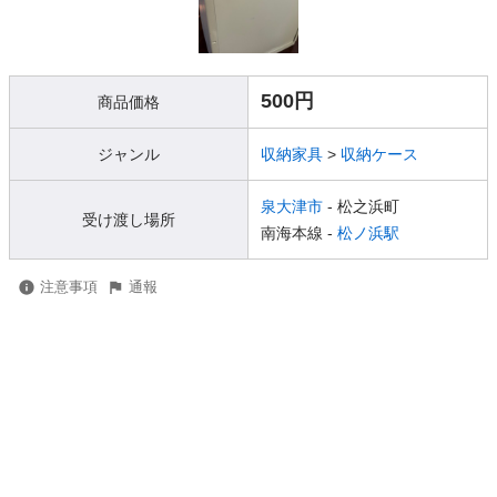
500円
商品価格
ジャンル
収納家具
>
収納ケース
泉大津市
- 松之浜町
受け渡し場所
南海本線 -
松ノ浜駅
注意事項
通報