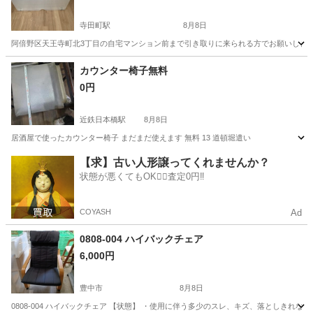
寺田町駅
8月8日
阿倍野区天王寺町北3丁目の自宅マンション前まで引き取りに来られる方でお願いします
大阪
大阪市
寺田町駅
収納家具
カウンター椅子無料
0円
近鉄日本橋駅
8月8日
居酒屋で使ったカウンター椅子 まだまだ使えます 無料 13 道頓堀遣い
大阪
大阪市
近鉄日本橋駅
椅子
【求】古い人形譲ってくれませんか？
状態が悪くてもOK🙆‍♀️査定0円‼️
COYASH
Ad
0808-004 ハイバックチェア
6,000円
豊中市
8月8日
0808-004 ハイバックチェア 【状態】 ・使用に伴う多少のスレ、キズ、落としきれ