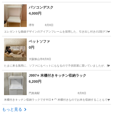
大阪
豊中市
椅子
現地
パソコンデスク
4,000円
堺市
8月8日
エレガントな曲線デザインのアイアンフレームを採用した、引き出し付きの2段デスクです。 - 素材:
大阪
堺市
収納家具
デスク
ベットソファ
0円
大阪狭山市
8月8日
たまに来る孫用に、ソファにもベットにもなるので子供部屋に置いていましたが、孫も中
大阪
大阪狭山市
ベッド
J997⭐️ 米櫃付きキッチン収納ラック
6,200円
門真南駅
8月8日
米櫃付きキッチン収納ラックです🫶🏻👩‍🦳 米櫃付きなのでお米を収納することもでき、コ
大阪
門真市
門真南駅
収納家具
もっと見る