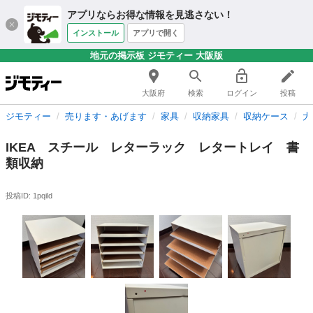
アプリならお得な情報を見逃さない！
インストール
アプリで開く
地元の掲示板 ジモティー 大阪版
大阪府
検索
ログイン
投稿
ジモティー
売ります・あげます
家具
収納家具
収納ケース
大
IKEA スチール レターラック レタートレイ 書
類収納
投稿ID: 1pqild