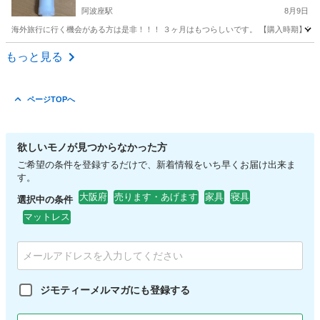
阿波座駅
8月9日
海外旅行に行く機会がある方は是非！！！ ３ヶ月はもつらしいです。 【購入時期】202
大阪
大阪市
阿波座駅
インテリア雑貨/小物
もっと見る
ページTOPへ
欲しいモノが見つからなかった方
ご希望の条件を登録するだけで、新着情報をいち早くお届け出来ま
す。
大阪府
売ります・あげます
家具
寝具
選択中の条件
マットレス
ジモティーメルマガにも登録する