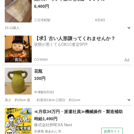
6,400円
三日市町駅
8月9日
23.11購入
大阪
河内長野市
三日市町駅
寝具
西川
【求】古い人形譲ってくれませんか？
状態が悪くてもOK🙆‍♀️査定0円‼️
COYASH
Ad
花瓶
100円
中津駅
8月9日
高さ 約23cm 底 約直径13cm 口部分 約11cm
大阪
大阪市
中津駅
インテリア雑貨/小物
≪月収34万円・派遣社員≫機械操作・製造補助
時給1,490円
株式会社BREXA Next
兵庫県 南あわじ市
提携サイト