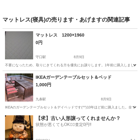
マットレス(寝具)の売ります・あげますの関連記事
マットレス 1200×1960
0円
守口駅
8月9日
不要になったため、取りにきてくれる方を優先にお譲りします。1年前に購入しました
大阪
守口市
守口駅
寝具
IKEAガーデンテーブルセット＆ベッド
1,000円
九条駅
8月9日
IKEAのガーデンテーブルセット＆デイベッドです(^^)10年ほど前に購入ました。全
大阪
大阪市
九条駅
テーブル
【求】古い人形譲ってくれませんか？
状態が悪くてもOK🙆‍♀️査定0円‼️