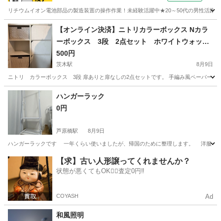
リチウムイオン電池部品の製造装置の操作作業！未経験活躍中★20～50代の男性活躍中
兵庫
南あわじ市
その他
【オンライン決済】ニトリカラーボックス Nカラ
ーボックス 3段 2点セット ホワイトウォッシ
ュ
500円
茨木駅
8月9日
ニトリ カラーボックス 3段 扉ありと扉なしの2点セットです。 手編み風ペーパーバス
大阪
茨木市
茨木駅
収納家具
ハンガーラック
0円
芦原橋駅
8月9日
ハンガーラックです 一年くらい使いましたが、帰国のために整理します。 洋服を10
大阪
大阪市
芦原橋駅
家具
10着
【求】古い人形譲ってくれませんか？
状態が悪くてもOK🙆‍♀️査定0円‼️
COYASH
Ad
和風照明