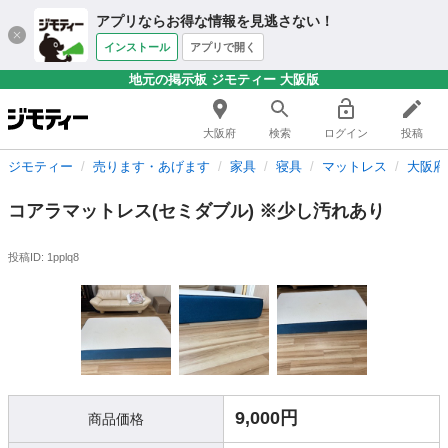
アプリならお得な情報を見逃さない！
インストール
アプリで開く
地元の掲示板 ジモティー 大阪版
大阪府
検索
ログイン
投稿
ジモティー
売ります・あげます
家具
寝具
マットレス
大阪府
コアラマットレス(セミダブル) ※少し汚れあり
投稿ID: 1pplq8
9,000円
商品価格