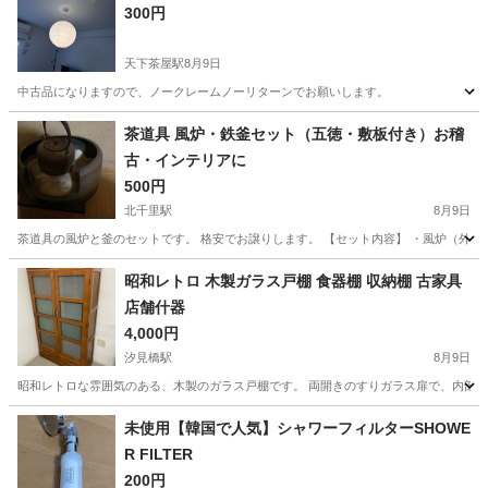
300円
天下茶屋駅
8月9日
中古品になりますので、ノークレームノーリターンでお願いします。
大阪
大阪市
天下茶屋駅
照明器具
茶道具 風炉・鉄釜セット（五徳・敷板付き）お稽
古・インテリアに
500円
北千里駅
8月9日
茶道具の風炉と釜のセットです。 格安でお譲りします。 【セット内容】 ・風炉（外側の
大阪
吹田市
北千里駅
その他
昭和レトロ 木製ガラス戸棚 食器棚 収納棚 古家具
店舗什器
4,000円
汐見橋駅
8月9日
昭和レトロな雰囲気のある、木製のガラス戸棚です。 両開きのすりガラス扉で、内部に棚
大阪
大阪市
汐見橋駅
その他
未使用【韓国で人気】シャワーフィルターSHOWE
R FILTER
200円