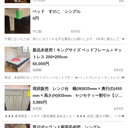
COYASH
Ad
ベッド すのこ シングル
0円
守口駅
8月9日
不要になったため、取りにきてくれる方を優先にお譲りします。1年前に購入して、トー
大阪
守口市
守口駅
ベッド
新品未使用！キングサイズ ベッドフレーム＋マッ
トレス 200×200cm
60,000円
南巽駅
8月9日
新品・未使用のキングサイズベッドセットです！ 🛏️ ベッドフレーム＋マットレス 📏 サイズ
大阪
大阪市
南巽駅
ベッド
キングサイズ
現状販売 レンジ台 幅(W)835mm × 奥行(D)455
mm × 高さ(H)935mm ✨️ジモティー割引✨️【ジャ
ングルジャングル堺初芝店】 堺市（東区 西区
3,980円
北区 南区 堺区 美原区）高石市 泉大津市
初芝駅
8月9日
忠岡町 和泉市 松原市 大阪狭山市
★★★ 家具限定！ジモティ限定価格 始めました！ ★★★ 店頭ご購入の際に「ジモティ
大阪
堺市
初芝駅
収納家具
ジャングル
西川ポーランド産羽毛布団 シングル