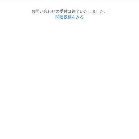
お問い合わせの受付は終了いたしました。
関連投稿をみる
初めての方へ
利用規約
プライバシーポリシー
プライバシー・ステートメント
健全化に資する運用方針
お問い合わせ
運営会社
サイトマップ
ご利用ガイド
フリーワードで探す
PC版で表示
都道府県選択
特定商取引法の表示
利用者情報の外部送信について
© 2011-
2026
Jmty, Inc.