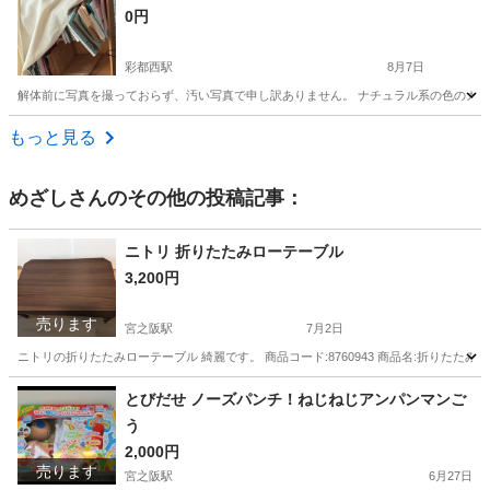
0円
彩都西駅
8月7日
解体前に写真を撮っておらず、汚い写真で申し訳ありません。 ナチュラル系の色のカラーボッ
大阪
茨木市
彩都西駅
収納家具
部品
もっと見る
めざし
さんのその他の投稿記事：
ニトリ 折りたたみローテーブル
3,200円
売ります
宮之阪駅
7月2日
ニトリの折りたたみローテーブル 綺麗です。 商品コード:8760943 商品名:折りたたみローテーブ
大阪
枚方市
宮之阪駅
テーブル
とびだせ ノーズパンチ！ねじねじアンパンマンご
う
2,000円
売ります
宮之阪駅
6月27日