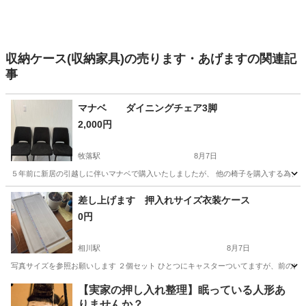
収納ケース(収納家具)の売ります・あげますの関連記
事
マナベ ダイニングチェア3脚
2,000円
牧落駅
8月7日
５年前に新居の引越しに伴いマナベで購入いたしましたが、 他の椅子を購入する為、売り
大阪
箕面市
牧落駅
椅子
差し上げます 押入れサイズ衣装ケース
0円
相川駅
8月7日
写真サイズを参照お願いします ２個セット ひとつにキャスターついてますが、前のひ
大阪
大阪市
相川駅
収納家具
【実家の押し入れ整理】眠っている人形あ
りませんか？