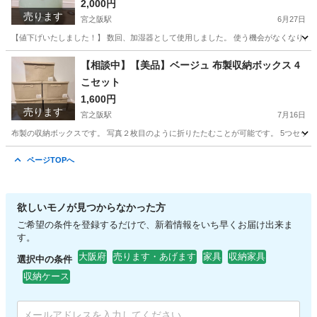
2,000円
売ります
宮之阪駅
6月27日
【値下げいたしました！】 数回、加湿器として使用しました。 使う機会がなくなり、保管し
大阪
枚方市
宮之阪駅
季節、空調家電
【相談中】【美品】ベージュ 布製収納ボックス 4
こセット
1,600円
売ります
宮之阪駅
7月16日
布製の収納ボックスです。 写真２枚目のように折りたたむことが可能です。 5つセットで
大阪
枚方市
宮之阪駅
収納家具
ページTOPへ
欲しいモノが見つからなかった方
ご希望の条件を登録するだけで、新着情報をいち早くお届け出来ま
す。
大阪府
売ります・あげます
家具
収納家具
選択中の条件
収納ケース