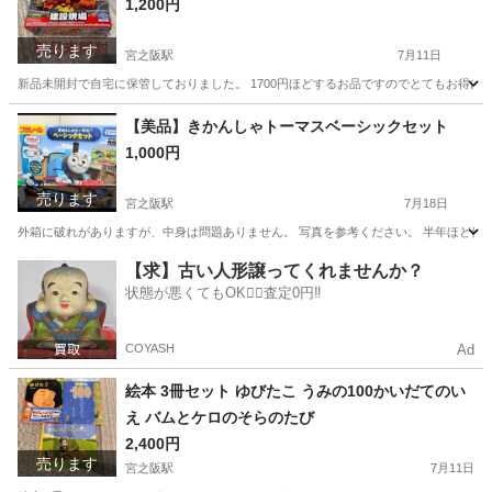
1,200円
売ります
宮之阪駅
7月11日
新品未開封で自宅に保管しておりました。 1700円ほどするお品ですのでとてもお得
大阪
枚方市
宮之阪駅
おもちゃ
トミカ
【美品】きかんしゃトーマスベーシックセット
1,000円
売ります
宮之阪駅
7月18日
外箱に破れがありますが、中身は問題ありません。 写真を参考ください。 半年ほど使
大阪
枚方市
宮之阪駅
おもちゃ
【求】古い人形譲ってくれませんか？
状態が悪くてもOK🙆‍♀️査定0円‼️
COYASH
Ad
絵本 3冊セット ゆびたこ うみの100かいだてのい
え バムとケロのそらのたび
2,400円
売ります
宮之阪駅
7月11日