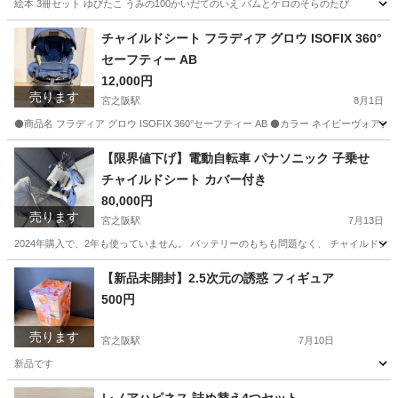
絵本 3冊セット ゆびたこ うみの100かいだてのいえ バムとケロのそらのたび
大阪
枚方市
宮之阪駅
絵本
チャイルドシート フラディア グロウ ISOFIX 360°
セーフティー AB
12,000円
売ります
宮之阪駅
8月1日
⚫️商品名 フラディア グロウ ISOFIX 360°セーフティー AB ⚫️カラー ネイビーヴォアチュール
大阪
枚方市
宮之阪駅
ベビー用品
フラディア
【限界値下げ】電動自転車 パナソニック 子乗せ
チャイルドシート カバー付き
80,000円
売ります
宮之阪駅
7月13日
2024年購入で、2年も使っていません。 バッテリーのもちも問題なく、 チャイルド
大阪
枚方市
宮之阪駅
電動アシスト自転車
【新品未開封】2.5次元の誘惑 フィギュア
500円
売ります
宮之阪駅
7月10日
新品です
大阪
枚方市
宮之阪駅
模型、プラモデル
新品