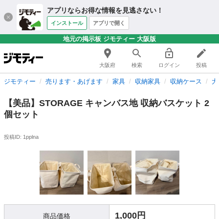
アプリならお得な情報を見逃さない！
インストール
アプリで開く
地元の掲示板 ジモティー 大阪版
大阪府
検索
ログイン
投稿
ジモティー
売ります・あげます
家具
収納家具
収納ケース
大
【美品】STORAGE キャンバス地 収納バスケット 2
個セット
投稿ID: 1pplna
1,000円
商品価格