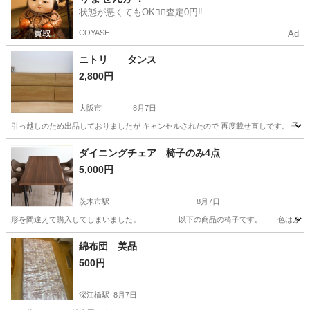
状態が悪くてもOK🙆‍♀️査定0円‼️
COYASH
Ad
ニトリ タンス
2,800円
大阪市
8月7日
引っ越しのため出品しておりましたが キャンセルされたので 再度載せ直しです。 子供
大阪
大阪市
収納家具
ダイニングチェア 椅子のみ4点
5,000円
茨木市駅
8月7日
形を間違えて購入してしまいました。 以下の商品の椅子です。 色はぶらうん ダ
大阪
大阪市
茨木市駅
椅子
綿布団 美品
500円
深江橋駅
8月7日