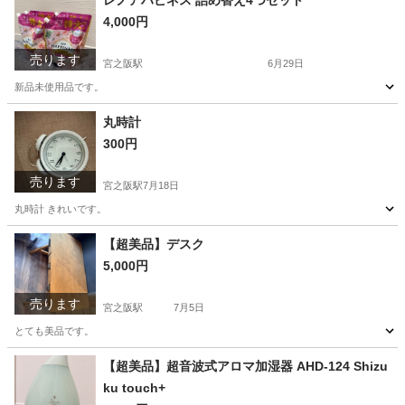
レノアハピネス 詰め替え4つセット
4,000円
売ります
宮之阪駅
6月29日
新品未使用品です。
大阪
枚方市
宮之阪駅
洗濯用品
丸時計
300円
売ります
宮之阪駅
7月18日
丸時計 きれいです。
大阪
枚方市
宮之阪駅
時計
【超美品】デスク
5,000円
売ります
宮之阪駅
7月5日
とても美品です。
大阪
枚方市
宮之阪駅
テーブル
デスク
【超美品】超音波式アロマ加湿器 AHD-124 Shizu
ku touch+