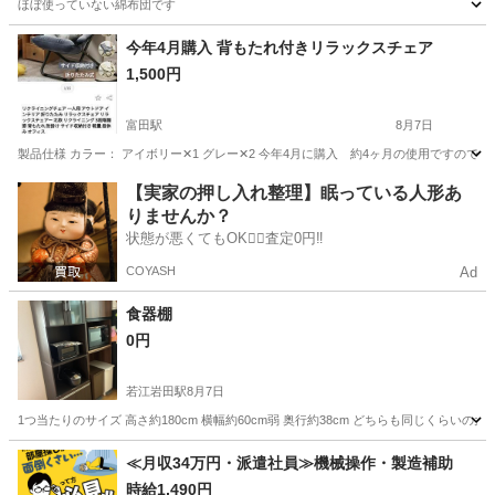
ほぼ使っていない綿布団です
大阪
大阪市
深江橋駅
寝具
今年4月購入 背もたれ付きリラックスチェア
1,500円
富田駅
8月7日
製品仕様 カラー： アイボリー✕1 グレー✕2 今年4月に購入 約4ヶ月の使用ですので
大阪
高槻市
富田駅
椅子
【実家の押し入れ整理】眠っている人形あ
りませんか？
状態が悪くてもOK🙆‍♀️査定0円‼️
COYASH
Ad
食器棚
0円
若江岩田駅
8月7日
1つ当たりのサイズ 高さ約180cm 横幅約60cm弱 奥行約38cm どちらも同じくらい
大阪
東大阪市
若江岩田駅
収納家具
≪月収34万円・派遣社員≫機械操作・製造補助
時給1,490円