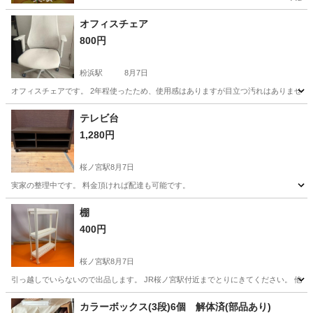
オフィスチェア
800円
粉浜駅
8月7日
オフィスチェアです。 2年程使ったため、使用感はありますが目立つ汚れはありません
大阪
大阪市
粉浜駅
椅子
オフィス
テレビ台
1,280円
桜ノ宮駅
8月7日
実家の整理中です。 料金頂ければ配達も可能です。
大阪
大阪市
桜ノ宮駅
収納家具
実家
棚
400円
桜ノ宮駅
8月7日
引っ越しでいらないので出品します。 JR桜ノ宮駅付近までとりにきてください。 他
大阪
大阪市
桜ノ宮駅
収納家具
付近
カラーボックス(3段)6個 解体済(部品あり)