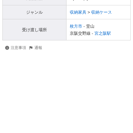
ジャンル
収納家具
>
収納ケース
枚方市
- 堂山
受け渡し場所
京阪交野線 -
宮之阪駅
注意事項
通報