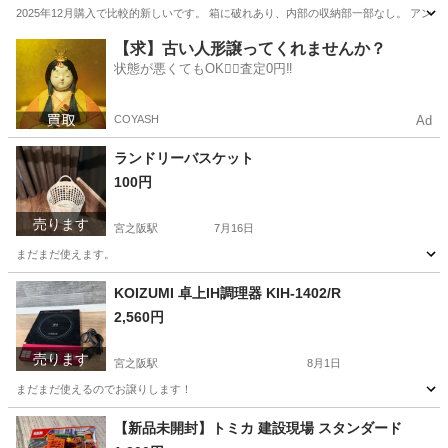
2025年12月購入で比較的新しいです。 箱に破れあり、内部の収納部一部なし。 ア
大阪
枚方市
宮之阪駅
おもちゃ
【求】古い人形譲ってくれませんか？
状態が悪くてもOK🙆‍♀️査定0円‼️
COYASH
Ad
ランドリーバスケット
100円
売ります
宮之阪駅
7月16日
まだまだ使えます。
大阪
枚方市
宮之阪駅
収納家具
KOIZUMI 卓上IH調理器 KIH-1402/R
2,560円
売ります
宮之阪駅
8月1日
まだまだ使えるのでお譲りします！
大阪
枚方市
宮之阪駅
キッチン家電
【新品未開封】トミカ 建設現場 スタンダード