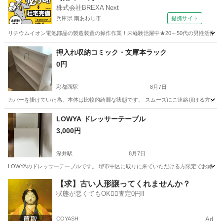
株式会社BREXA Next
兵庫県 南あわじ市
提携サイト
リチウムイオン電池部品の製造装置の操作作業！未経験活躍中★20～50代の男性活躍中
兵庫
南あわじ市
その他
押入れ収納コミック・文庫本ラック
0円
彩都西駅
8月7日
カバーを掛けていた為、本体は比較的綺麗な状態です。 スムーズにご連絡頂ける方、現地
大阪
茨木市
彩都西駅
収納家具
LOWYA ドレッサーテーブル
3,000円
深井駅
8月7日
LOWYAのドレッサーテーブルです。 堺市中区に取りに来ていただける方限定でお願いします。 写真の
大阪
堺市
深井駅
ドレッサー
【求】古い人形譲ってくれませんか？
状態が悪くてもOK🙆‍♀️査定0円‼️
COYASH
Ad