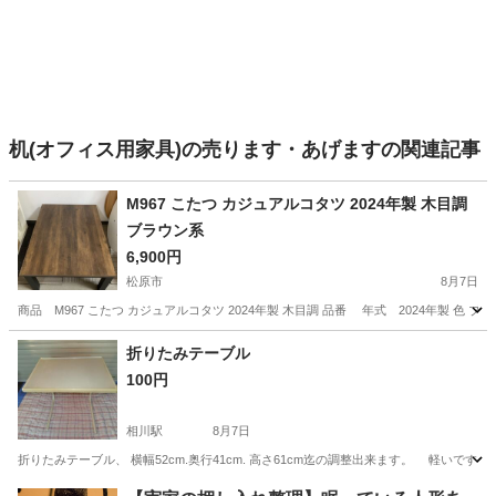
机(オフィス用家具)の売ります・あげますの関連記事
M967 こたつ カジュアルコタツ 2024年製 木目調
ブラウン系
6,900円
松原市
8月7日
商品 M967 こたつ カジュアルコタツ 2024年製 木目調 品番 年式 2024年製 色 
大阪
松原市
テーブル
折りたみテーブル
100円
相川駅
8月7日
折りたみテーブル、 横幅52cm.奥行41cm. 高さ61cm迄の調整出来ます。 軽いで
大阪
大阪市
相川駅
テーブル