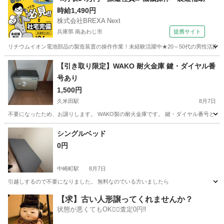
時給1,490円
株式会社BREXA Next
兵庫県 南あわじ市
提携サイト
リチウムイオン電池部品の製造装置の操作作業！未経験活躍中★20～50代の男性活躍中
兵庫
南あわじ市
その他
【引き取り限定】WAKO 耐火金庫 鍵・ダイヤル番
号あり
1,500円
久米田駅
8月7日
不要になったため、お譲りします。 WAKO製の耐火金庫です。 鍵・ダイヤル番号ともにあ
大阪
岸和田市
久米田駅
オフィス用家具
シングルベッド
0円
中崎町駅
8月7日
引越しするので不要になりました。 無料なのでいる方いましたら
大阪
大阪市
中崎町駅
ベッド
【求】古い人形譲ってくれませんか？
状態が悪くてもOK🙆‍♀️査定0円‼️