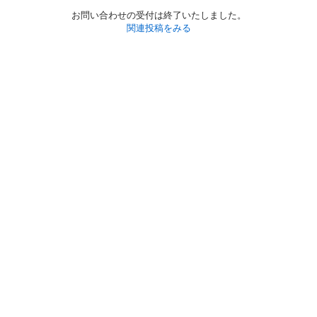
お問い合わせの受付は終了いたしました。
関連投稿をみる
初めての方へ
利用規約
プライバシーポリシー
プライバシー・ステートメント
健全化に資する運用方針
お問い合わせ
運営会社
サイトマップ
ご利用ガイド
フリーワードで探す
PC版で表示
都道府県選択
特定商取引法の表示
利用者情報の外部送信について
© 2011-
2026
Jmty, Inc.