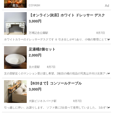
COYASH
Ad
【オンライン決済】ホワイト ドレッサー デスク
3,000円
万博記念公園駅
8月7日
ホワイトカラーのドレッサーデスクです ☺︎ 引き出しが4つあり、小物の整理にとても便利で
大阪
吹田市
万博記念公園駅
ドレッサー
足湯桶2個セット
2,000円
文の里駅
8月7日
文の里駅近くのマンション受け渡し希望。2枚目の桶の現品の写真は片付け次第アップ
大阪
大阪市
文の里駅
家具
【8/20まで】コンソールテーブル
3,000円
大阪ビジネスパーク駅
8月7日
引っ越しに伴い、お譲りします。 ソファ裏に2台並べて使用していました。 1台ずつ希望の方は2000