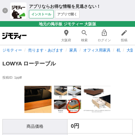
アプリならお得な情報を見逃さない！
インストール
アプリで開く
地元の掲示板 ジモティー 大阪版
大阪府
検索
ログイン
投稿
ジモティー
売ります・あげます
家具
オフィス用家具
机
大阪
LOWYA ローテーブル
投稿ID: 1ppllf
0円
商品価格