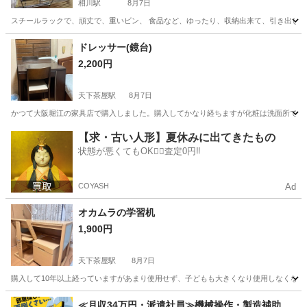
相川駅
8月7日
スチールラックで、頑丈で、重いビン、 食品など、ゆったり、収納出来て、引き出しは、スムーズ
大阪
大阪市
相川駅
収納家具
ドレッサー(鏡台)
2,200円
天下茶屋駅
8月7日
かつて大阪堀江の家具店で購入しました。購入してかなり経ちますが化粧は洗面所でする
大阪
大阪市
天下茶屋駅
ドレッサー
鏡台
【求・古い人形】夏休みに出てきたもの
状態が悪くてもOK🙆‍♀️査定0円‼️
COYASH
Ad
オカムラの学習机
1,900円
天下茶屋駅
8月7日
購入して10年以上経っていますがあまり使用せず、子どもも大きくなり使用しなくな
大阪
大阪市
天下茶屋駅
テーブル
オカムラ
≪月収34万円・派遣社員≫機械操作・製造補助