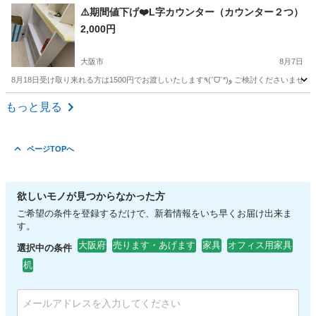
大阪
大阪市
大阪ビジネスパーク駅
収納家具
⚠️期間値下げ❤️L字カウンター（カウンター２つ）
2,000円
大阪市
8月7日
大阪
大阪市
ダイニングセット
カウンター
もっと見る
ページTOPへ
欲しいモノが見つからなかった方
ご希望の条件を登録するだけで、新着情報をいち早くお届け出来ま
す。
大阪府
売ります・あげます
家具
オフィス用家具
選択中の条件
机