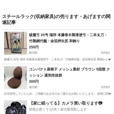
スチールラック(収納家具)の売ります・あげますの関
連記事
破魔弓 20号 瑞祥 本籐巻木製漆塗弓・二本太刀・
竹製網代籠・金箔押矢尻 和飾り
250円
南方駅
8月8日
破魔弓 20号 瑞祥 本籐巻木製漆塗弓・二本太刀・竹製網代籠・金箔押矢尻 欅調かぶせケ
大阪
大阪市
南方駅
インテリア雑貨/小物
コンパクト座椅子 メッシュ素材 ブラウン 5段階 ク
ッション 通気性抜群
300円
南方駅
8月8日
自宅保管していたため、ご理解のある方のみご購入をお願いいたします。 状態に関して
大阪
大阪市
南方駅
椅子
【家に眠ってる】カメラ買い取ります📷
状態が悪くてもOK！最大限買取します