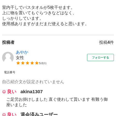
室内干しでバスタオルが5枚干せます。

上に物を置いてもぐらつきなどはなく、

しっかりしています。

使用感ありますがまだまだ使えると思います。
投稿者
投稿
4
件
あやか
女性
フォローする
5.0
(
6
)
電話番号
自己紹介文が設定されていません
良い
akina1307
ご足労お掛けしました 直ぐ使わして貰います 有難う御
座いました
良い
退会済みユーザー