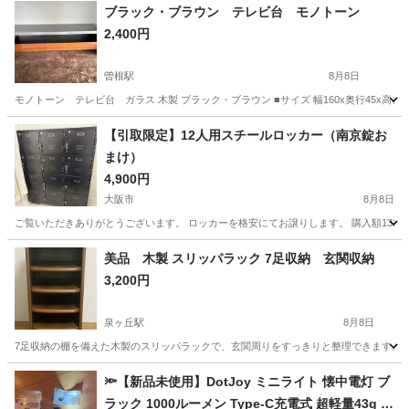
ブラック・ブラウン テレビ台 モノトーン
2,400円
曽根駅
8月8日
モノトーン テレビ台 ガラス 木製 ブラック・ブラウン ■サイズ 幅160x奥行45x高さ42c
大阪
豊中市
曽根駅
収納家具
【引取限定】12人用スチールロッカー（南京錠お
まけ）
4,900円
大阪市
8月8日
ご覧いただきありがとうございます。 ロッカーを格安にてお譲りします。 購入額132,200円→4,90
大阪
大阪市
オフィス用家具
美品 木製 スリッパラック 7足収納 玄関収納
3,200円
泉ヶ丘駅
8月8日
7足収納の棚を備えた木製のスリッパラックで、玄関周りをすっきりと整理できます。 - 素材:
大阪
堺市
泉ヶ丘駅
インテリア雑貨/小物
🔦【新品未使用】DotJoy ミニライト 懐中電灯 ブ
ラック 1000ルーメン Type-C充電式 超軽量43g 防