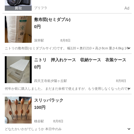
プリフラ
Ad
敷布団(セミダブル)
0円
深井駅
8月8日
ニトリの敷布団(セミダブルサイズ)です。 幅120 × 奥行210 × 高さ8cm 重さ4.
大阪
堺市
深井駅
寝具
敷布団
ニトリ 押入れケース 収納ケース 衣装ケース
0円
四天王寺前夕陽ヶ丘駅
8月8日
何年か前に購入しました。 まだまだ余裕で使えますが、もう使用しなくなったのでお譲りい
大阪
大阪市
四天王寺前夕陽ヶ丘駅
収納家具
スリッパラック
100円
桃谷駅
8月8日
どなたかいかがでしょうか 本日中のみ