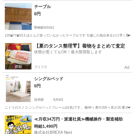
大阪
大阪市
桃谷駅
その他
テーブル
0円
野崎駅
8月8日
120✖️77✖️33.5 ほとんど使っていなかったテーブルです 引越しの為出来るだけ早く
大阪
門真市
野崎駅
テーブル
【夏のタンス整理👘】着物をまとめて査定
状態が悪くてもOK！最大限買取します
プリフラ
Ad
シングルベッド
0円
深井駅
8月8日
ニトリのスノコ シングルベッドフレーム(白色)です。 幅98 × 奥行200 × 高さ26 
大阪
堺市
深井駅
ベッド
≪月収34万円・派遣社員≫機械操作・製造補助
時給1,490円
株式会社BREXA Next