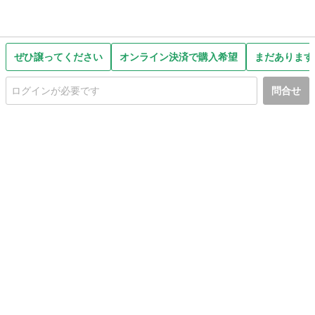
ぜひ譲ってください
オンライン決済で購入希望
まだあります
問合せ
初めての方へ
利用規約
プライバシーポリシー
プライバシー・ステートメント
健全化に資する運用方針
お問い合わせ
運営会社
サイトマップ
ご利用ガイド
フリーワードで探す
PC版で表示
都道府県選択
特定商取引法の表示
利用者情報の外部送信について