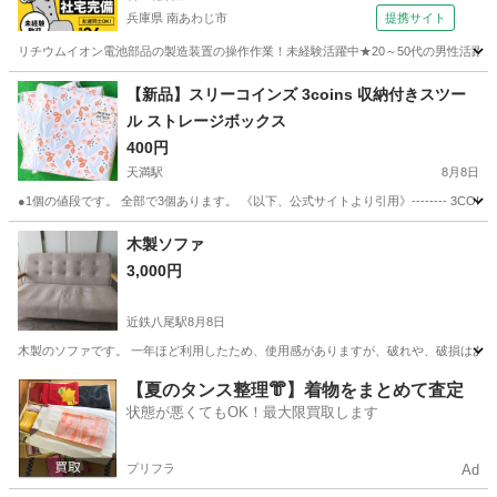
兵庫県 南あわじ市
提携サイト
リチウムイオン電池部品の製造装置の操作作業！未経験活躍中★20～50代の男性活躍中
兵庫
南あわじ市
その他
【新品】スリーコインズ 3coins 収納付きスツー
ル ストレージボックス
400円
天満駅
8月8日
●1個の値段です。 全部で3個あります。 《以下、公式サイトより引用》-------- 3CO
大阪
大阪市
天満駅
椅子
ボックス
木製ソファ
3,000円
近鉄八尾駅
8月8日
木製のソファです。 一年ほど利用したため、使用感がありますが、破れや、破損はあり
大阪
八尾市
近鉄八尾駅
ソファ
木製
【夏のタンス整理👘】着物をまとめて査定
状態が悪くてもOK！最大限買取します
プリフラ
Ad