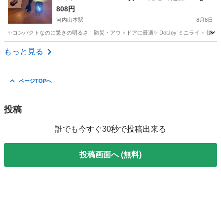
水IPX5
808円
河内山本駅
8月8日
✨コンパクトなのに驚きの明るさ！防災・アウトドアに最適✨ DotJoy ミニライト 懐中電灯（ブラッ
大阪
八尾市
河内山本駅
照明器具
ミニライト
もっと見る
ページTOPへ
投稿
誰でも今すぐ30秒で投稿出来る
投稿画面へ (無料)