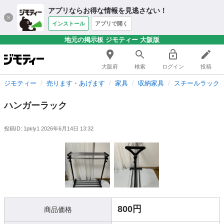
アプリならお得な情報を見逃さない！
インストール
アプリで開く
地元の掲示板 ジモティー 大阪版
大阪府
検索
ログイン
投稿
ジモティー
売ります・あげます
家具
収納家具
スチールラック
ハンガーラック
投稿ID: 1pkly1
2026年6月14日 13:32
800円
商品価格