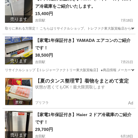
ア冷蔵庫をご紹介いたします。
15,400円
売ります
吉田駅
7月18日
取りに来れる方限定！ こちらはリサイクルショップ、トレファク東大阪箕輪店からの出品です。 
大阪
東大阪市
吉田駅
キッチン家電
貸し出し
【家電1年保証付き】YAMADA エアコンのご紹介
です！
38,500円
売ります
吉田駅
7月21日
リサイクルショップ【トレジャーファクトリー東大阪箕輪店】 ●商品情報 メーカー：YAMA
大阪
東大阪市
吉田駅
季節、空調家電
YAMADA
【夏のタンス整理👘】着物をまとめて査定
状態が悪くてもOK！最大限買取します
プリフラ
Ad
【家電1年保証付き】Haier ２ドア冷蔵庫のご紹介
です！
29,700円
売ります
吉田駅
6月18日