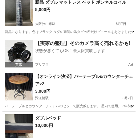
新品 ダブル マットレス ベッド ボンネルコイル
5,000円
大阪狭山市駅
8月7日
新品になります。色はブラック タグの確認の為タグの所だけビニールをあけました。 テン
大阪
大阪狭山市
大阪狭山市駅
カーペット/マット/ラグ
【実家の整理】そのカメラ高く売れるかも❗️
状態が悪くてもOK！最大限買取します
プリフラ
Ad
【オンライン決済】バーテーブル&カウンターチェ
アx2
3,000円
深江橋駅
8月7日
バーテーブルとカウンターチェアx2のセットで販売致します。 屋内で使用。 2年前に
大阪
大阪市
深江橋駅
テーブル
ダブルベッド
10,000円