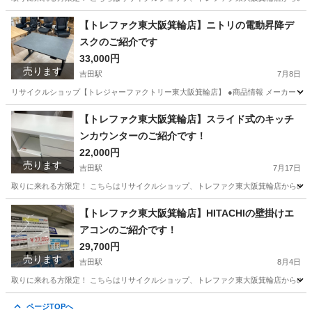
大阪
東大阪市
吉田駅
季節、空調家電
箕輪
【トレファク東大阪箕輪店】ニトリの電動昇降デ
スクのご紹介です
33,000円
売ります
吉田駅
7月8日
リサイクルショップ【トレジャーファクトリー東大阪箕輪店】 ●商品情報 メーカー：ニトリ 型番
大阪
東大阪市
吉田駅
テーブル
貸し出し
【トレファク東大阪箕輪店】スライド式のキッチ
ンカウンターのご紹介です！
22,000円
売ります
吉田駅
7月17日
取りに来れる方限定！ こちらはリサイクルショップ、トレファク東大阪箕輪店からの出品です。
大阪
東大阪市
吉田駅
収納家具
箕輪
【トレファク東大阪箕輪店】HITACHIの壁掛けエ
アコンのご紹介です！
29,700円
売ります
吉田駅
8月4日
取りに来れる方限定！ こちらはリサイクルショップ、トレファク東大阪箕輪店からの出品です。 
大阪
東大阪市
吉田駅
季節、空調家電
箕輪
ページTOPへ