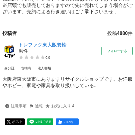
※店頭でも販売しておりますので先に売れてしまう場合がご
ざいます。売約による行き違いはご了承下さいませ 。
投稿者
投稿
4880
件
トレファク東大阪箕輪
男性
フォローする
0.0
身分証
古物商
法人書類
大阪府東大阪市にありますリサイクルショップです。お洋服
やホビー、家電や家具を取り扱いしている...
注意事項
通報
お気に入り 4
ポスト
いいね！
LINEで送る