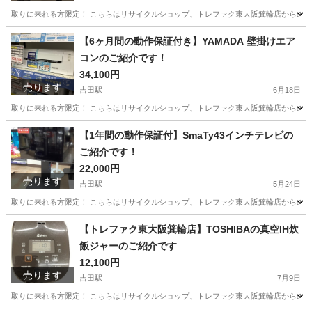
取りに来れる方限定！ こちらはリサイクルショップ、トレファク東大阪箕輪店からの出品です。 
大阪
東大阪市
吉田駅
キッチン家電
貸し出し
【6ヶ月間の動作保証付き】YAMADA 壁掛けエア
コンのご紹介です！
34,100円
売ります
吉田駅
6月18日
取りに来れる方限定！ こちらはリサイクルショップ、トレファク東大阪箕輪店からの出品です。
大阪
東大阪市
吉田駅
季節、空調家電
YAMADA
【1年間の動作保証付】SmaTy43インチテレビの
ご紹介です！
22,000円
売ります
吉田駅
5月24日
取りに来れる方限定！ こちらはリサイクルショップ、トレファク東大阪箕輪店からの出品です。 
大阪
東大阪市
吉田駅
テレビ
貸し出し
【トレファク東大阪箕輪店】TOSHIBAの真空IH炊
飯ジャーのご紹介です
12,100円
売ります
吉田駅
7月9日
取りに来れる方限定！ こちらはリサイクルショップ、トレファク東大阪箕輪店からの出品です。 ●