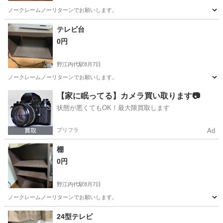
ノークレームノーリターンでお願いします。
大阪
大阪市
野江内代駅
インテリア雑貨/小物
テレビ台
0円
野江内代駅
8月7日
ノークレームノーリターンでお願いします。
大阪
大阪市
野江内代駅
収納家具
【家に眠ってる】カメラ買い取ります📷
状態が悪くてもOK！最大限買取します
プリフラ
Ad
棚
0円
野江内代駅
8月7日
ノークレームノーリターンでお願いします。
大阪
大阪市
野江内代駅
収納家具
24型テレビ