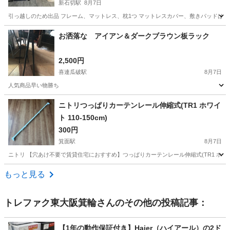
新石切駅
8月7日
引っ越しのため出品 フレーム、マットレス、枕1つ マットレスカバー、敷きパッドは洗
大阪
東大阪市
新石切駅
ベッド
お洒落な アイアン＆ダークブラウン板ラック
2,500円
喜連瓜破駅
8月7日
人気商品早い物勝ち
大阪
大阪市
喜連瓜破駅
収納家具
ニトリつっぱりカーテンレール伸縮式(TR1 ホワイ
ト 110-150cm)
300円
箕面駅
8月7日
ニトリ 【穴あけ不要で賃貸住宅におすすめ】つっぱりカーテンレール伸縮式(TR1 ホワイト
大阪
箕面市
箕面駅
カーテン、ブラインド
もっと見る
トレファク東大阪箕輪
さんのその他の投稿記事：
【1年の動作保証付き】Haier（ハイアール）の2ド