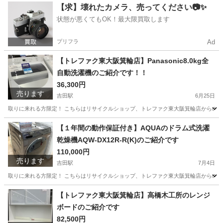
大阪
東大阪市
吉田駅
キッチン家電
【求】壊れたカメラ、売ってください📷✨
状態が悪くてもOK！最大限買取します
プリフラ
Ad
【トレファク東大阪箕輪店】Panasonic8.0kg全
自動洗濯機のご紹介です！！
36,300円
売ります
吉田駅
6月25日
取りに来れる方限定！ こちらはリサイクルショップ、トレファク東大阪箕輪店からの出品です。 ●
大阪
東大阪市
吉田駅
生活家電
箕輪
【１年間の動作保証付き】AQUAのドラム式洗濯
乾燥機AQW-DX12R-R(K)のご紹介です
110,000円
売ります
吉田駅
7月4日
取りに来れる方限定！ こちらはリサイクルショップ、トレファク東大阪箕輪店からの出品です。 
大阪
東大阪市
吉田駅
生活家電
AQW
【トレファク東大阪箕輪店】高橋木工所のレンジ
ボードのご紹介です
82,500円