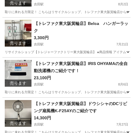
売ります
吉田駅
8月2日
取りに来れる方限定！ こちらはリサイクルショップ、トレファク東大阪箕輪店からの出品です。 
大阪
東大阪市
吉田駅
収納家具
箕輪
【トレファク東大阪箕輪店】Belca ハンガーラッ
ク
3,300円
売ります
吉田駅
7月21日
リサイクルショップ【トレジャーファクトリー東大阪箕輪店】 ●商品情報 アイテム ：ハンガ
大阪
東大阪市
吉田駅
収納家具
箕輪
【トレファク東大阪箕輪店】IRIS OHYAMAの全自
動洗濯機のご紹介です！
23,100円
売ります
吉田駅
8月6日
取りに来れる方限定！ こちらはリサイクルショップ、トレファク東大阪箕輪店からの出品です。 ●
大阪
東大阪市
吉田駅
生活家電
箕輪
【トレファク東大阪箕輪店】ドウシシャのDCリビ
ング扇風機K-F25AYのご紹介です
14,300円
売ります
吉田駅
7月27日
取りに来れる方限定！ こちらはリサイクルショップ、トレファク東大阪箕輪店からの出品です。 