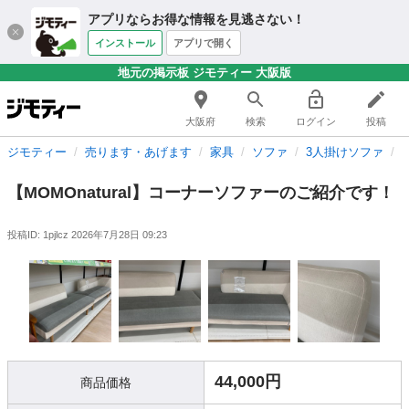
アプリならお得な情報を見逃さない！
インストール
アプリで開く
地元の掲示板 ジモティー 大阪版
大阪府
検索
ログイン
投稿
ジモティー
売ります・あげます
家具
ソファ
3人掛けソファ
【MOMOnatural】コーナーソファーのご紹介です！
投稿ID: 1pjlcz
2026年7月28日 09:23
44,000円
商品価格