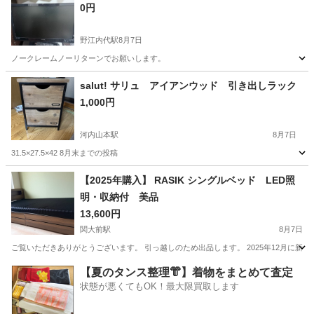
0円
野江内代駅
8月7日
ノークレームノーリターンでお願いします。
大阪
大阪市
野江内代駅
家具
salut! サリュ アイアンウッド 引き出しラック
1,000円
河内山本駅
8月7日
31.5×27.5×42 8月末までの投稿
大阪
八尾市
河内山本駅
収納家具
【2025年購入】 RASIK シングルベッド LED照
明・収納付 美品
13,600円
関大前駅
8月7日
ご覧いただきありがとうございます。 引っ越しのため出品します。 2025年12月に新品で購
大阪
吹田市
関大前駅
ベッド
LED照明
【夏のタンス整理👘】着物をまとめて査定
状態が悪くてもOK！最大限買取します