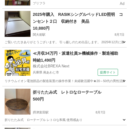
プリフラ
Ad
2025年購入 RASIKシングルベッドLED照明 コ
ンセント２口 収納付き 美品
10,880円
関大前駅
8月7日
ご覧いただきありがとうございます。 引っ越しのため出品します。 2025年12月に新品で購
大阪
吹田市
関大前駅
ベッド
≪月収34万円・派遣社員≫機械操作・製造補助
時給1,490円
株式会社BREXA Next
兵庫県 南あわじ市
提携サイト
リチウムイオン電池部品の製造装置の操作作業！未経験活躍中★20～50代の男性活躍中
兵庫
南あわじ市
その他
折りたたみ式 レトロなローテーブル
500円
摂津富田駅
8月7日
折りたたみ式 ローテーブル レトロな和風 使用感あり
大阪
高槻市
摂津富田駅
テーブル