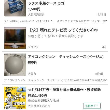
ックス 収納ケース カゴ
1,500円
大阪天満宮駅
8月9日
タンス(屋内)で3年ほど使っておりました。 スタッキングできる収納ケースです。 絶
大阪
大阪市
大阪天満宮駅
収納家具
【求】壊れたテレビ売ってください📺✨
状態が悪くてもOK！最大限買取します
プリフラ
Ad
アイコレクション ティッシュケース (ベージュ)
800円
大阪市
8月9日
アイコレクション ティッシュケース (ベージュ) サイズ: Wφ17.3cm×H17cm 購入時期: 2022/8 購入
大阪
大阪市
インテリア雑貨/小物
ティッシュ
≪月収34万円・派遣社員≫機械操作・製造補助
時給1,490円
株式会社BREXA Next
兵庫県 南あわじ市
提携サイト