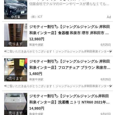
信販会社でクルマのローンやリースが通らなくてもク
ルマをご利用いただけるサービスがあります！
（株）ICT
Ad
ジモティー割引🏷️【ジャングルジャングル 岸和田
和泉インター店】食器棚 和泉市 堺市 岸和田市 泉
大津市 高石市 泉北郡熊取町
12,980円
売ります
和泉中央駅
6月25日
📢ご覧いただきありがとうございます！ ジャングルジャングル岸和田和泉インター店です
大阪
和泉市
和泉中央駅
収納家具
ジャングル
ジモティー割引🏷️【ジャングルジャングル 岸和田
和泉インター店】フロアチェア ブラウン 和泉市
堺市 岸和田市 泉大津市 高石市 泉北郡熊取町
1,480円
売ります
和泉中央駅
6月25日
📢ご覧いただきありがとうございます！ ジャングルジャングル岸和田和泉インター店です
大阪
和泉市
和泉中央駅
椅子
ジモティー割引🏷️【ジャングルジャングル岸和田
和泉インター店】洗濯機 ニトリ NTR60 2021年製
6.0Kg 家電 和泉市 堺市 岸和田市 泉大津市 高石市
14,980円
売ります
泉北郡忠岡町
和泉中央駅
5月27日