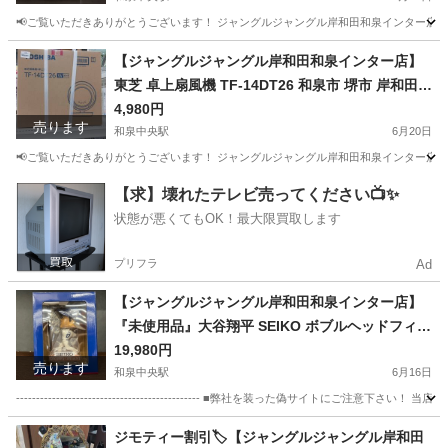
📢ご覧いただきありがとうございます！ ジャングルジャングル岸和田和泉インター店です
大阪
和泉市
和泉中央駅
生活家電
ジャングル
【ジャングルジャングル岸和田和泉インター店】
東芝 卓上扇風機 TF-14DT26 和泉市 堺市 岸和田市
泉大津市 高石市 泉北郡熊取町
4,980円
売ります
和泉中央駅
6月20日
📢ご覧いただきありがとうございます！ ジャングルジャングル岸和田和泉インター店です
大阪
和泉市
和泉中央駅
季節、空調家電
ジャングル
【求】壊れたテレビ売ってください📺✨
状態が悪くてもOK！最大限買取します
プリフラ
Ad
【ジャングルジャングル岸和田和泉インター店】
『未使用品』大谷翔平 SEIKO ボブルヘッドフィギ
ュア 和泉市 堺市 岸和田市 泉大津市 高石市 泉北郡
19,980円
売ります
熊取町
和泉中央駅
6月16日
---------------------------------------------- ■弊社を装った偽
大阪
和泉市
和泉中央駅
フィギュア
ボブルヘッド
ジモティー割引🏷️【ジャングルジャングル岸和田