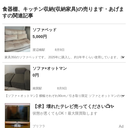
食器棚、キッチン収納(収納家具)の売ります・あげま
すの関連記事
ソファベッド
5,000円
渡辺橋駅
8月9日
家具350のソファベッドです。 2025年に購入し、約1年半くらい使用しています。 
大阪
大阪市
渡辺橋駅
ソファ
ソファ+オットマン
0円
南巽駅
8月9日
【ソファ＋オットマン】横幅それぞれ90cm／引き取り限定 ソファとオットマンのセット
大阪
大阪市
南巽駅
ソファ
【求】壊れたテレビ売ってください📺✨
状態が悪くてもOK！最大限買取します
プリフラ
Ad