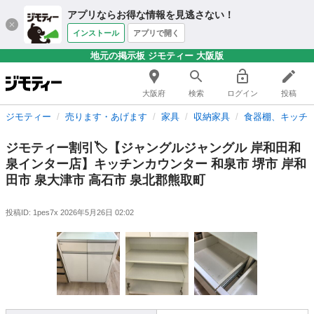
アプリならお得な情報を見逃さない！
インストール
アプリで開く
地元の掲示板 ジモティー 大阪版
大阪府
検索
ログイン
投稿
ジモティー
売ります・あげます
家具
収納家具
食器棚、キッチ
ジモティー割引🏷️【ジャングルジャングル 岸和田和
泉インター店】キッチンカウンター 和泉市 堺市 岸和
田市 泉大津市 高石市 泉北郡熊取町
投稿ID: 1pes7x
2026年5月26日 02:02