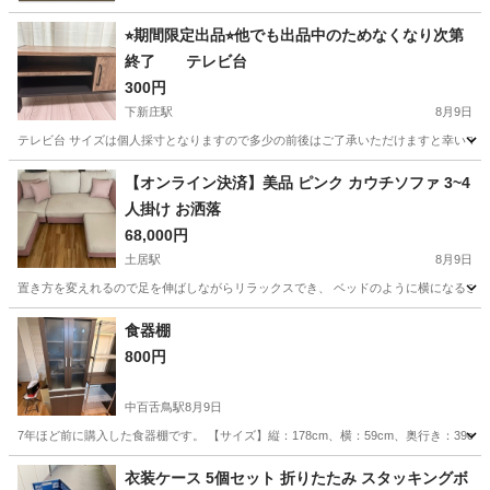
⭐︎期間限定出品⭐︎他でも出品中のためなくなり次第
終了 テレビ台
300円
下新庄駅
8月9日
テレビ台 サイズは個人採寸となりますので多少の前後はご了承いただけますと幸いです。 幅87
大阪
大阪市
下新庄駅
収納家具
【オンライン決済】美品 ピンク カウチソファ 3~4
人掛け お洒落
68,000円
土居駅
8月9日
置き方を変えれるので足を伸ばしながらリラックスでき、 ベッドのように横になることも
大阪
守口市
土居駅
ソファ
食器棚
800円
中百舌鳥駅
8月9日
7年ほど前に購入した食器棚です。 【サイズ】縦：178cm、横：59cm、奥行き：39
大阪
堺市
中百舌鳥駅
収納家具
食器棚
衣装ケース 5個セット 折りたたみ スタッキングボ