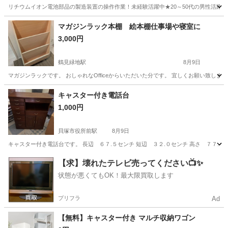
リチウムイオン電池部品の製造装置の操作作業！未経験活躍中★20～50代の男性活躍中
兵庫
南あわじ市
その他
マガジンラック本棚 絵本棚仕事場や寝室に
3,000円
鶴見緑地駅
8月9日
マガジンラックです。 おしゃれなOfficeからいただいた分です。 宜しくお願い致しま
大阪
大阪市
鶴見緑地駅
オフィス用家具
マガジンラック
キャスター付き電話台
1,000円
貝塚市役所前駅
8月9日
キャスター付き電話台です。 長辺 ６７.５センチ 短辺 ３２.０センチ 高さ ７７.
大阪
貝塚市
貝塚市役所前駅
収納家具
キャスター
【求】壊れたテレビ売ってください📺✨
状態が悪くてもOK！最大限買取します
プリフラ
Ad
【無料】キャスター付き マルチ収納ワゴン