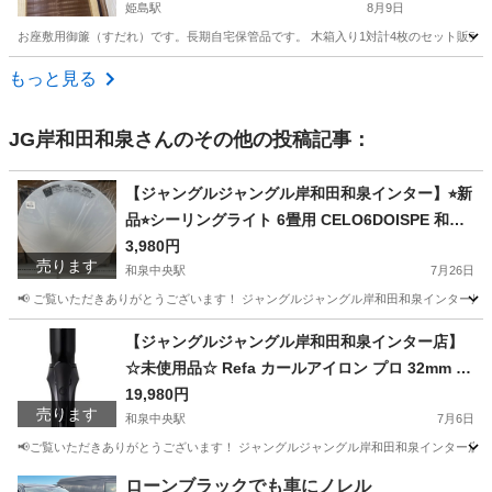
姫島駅
8月9日
お座敷用御簾（すだれ）です。長期自宅保管品です。 木箱入り1対計4枚のセット販売と
大阪
大阪市
姫島駅
その他
もっと見る
JG岸和田和泉
さんのその他の投稿記事：
【ジャングルジャングル岸和田和泉インター】⭐︎新
品⭐︎シーリングライト 6畳用 CELO6DOISPE 和泉
市 堺市 岸和田市 泉大津市 高石市 泉北郡熊取町
3,980円
売ります
和泉中央駅
7月26日
📢 ご覧いただきありがとうございます！ ジャングルジャングル岸和田和泉インター店です
大阪
和泉市
和泉中央駅
生活家電
ジャングル
【ジャングルジャングル岸和田和泉インター店】
☆未使用品☆ Refa カールアイロン プロ 32mm M
TG RE-AW-03A ブラック ヘアアイロン 家電 和泉
19,980円
売ります
市 堺市 岸和田市 泉大津市 高石市 泉北郡熊取町
和泉中央駅
7月6日
📢ご覧いただきありがとうございます！ ジャングルジャングル岸和田和泉インター店です
大阪
和泉市
和泉中央駅
生活家電
ジャングル
ローンブラックでも車にノレル