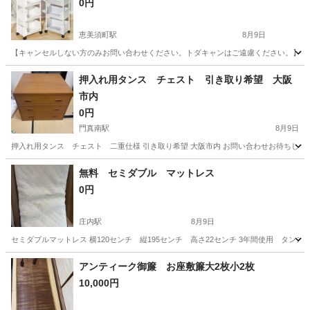
0円
恵美須町駅
8月9日
【キャンセルしない方のみお問い合わせください。トダキャンはご遠慮ください。】 【無
大阪
大阪市
恵美須町駅
収納家具
押入れ用タンス チェスト 引き取り希望 大阪
市内
0円
門真南駅
8月9日
押入れ用タンス チェスト 二重仕様 引き取り希望 大阪市内 お問い合わせお待ちしてます。
大阪
門真市
門真南駅
収納家具
チェスト
無料 セミダブル マットレス
0円
庄内駅
8月9日
セミダブルマットレス 横120センチ 縦195センチ 高さ22センチ 3年間使用 
大阪
豊中市
庄内駅
寝具
アンティーク御簾 お座敷簾大2枚小2枚
10,000円