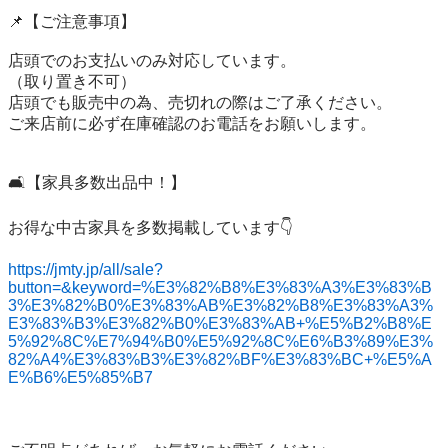
📌【ご注意事項】

店頭でのお支払いのみ対応しています。

（取り置き不可）

店頭でも販売中の為、売切れの際はご了承ください。

ご来店前に必ず在庫確認のお電話をお願いします。

🛋️【家具多数出品中！】

お得な中古家具を多数掲載しています👇

https://jmty.jp/all/sale?
button=&keyword=%E3%82%B8%E3%83%A3%E3%83%B
3%E3%82%B0%E3%83%AB%E3%82%B8%E3%83%A3%
E3%83%B3%E3%82%B0%E3%83%AB+%E5%B2%B8%E
5%92%8C%E7%94%B0%E5%92%8C%E6%B3%89%E3%
82%A4%E3%83%B3%E3%82%BF%E3%83%BC+%E5%A
E%B6%E5%85%B7