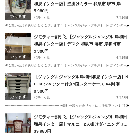
和泉インター店】壁掛けミラー 和泉市 堺市 岸和
田市 泉大津市 高石市 泉北郡熊取町
5,980円
売ります
和泉中央駅
7月10日
📢ご覧いただきありがとうございます！ ジャングルジャングル岸和田和泉インター店です
大阪
和泉市
和泉中央駅
ミラー/鏡
ジャングル
ジモティー割引🏷️【ジャングルジャングル 岸和田
和泉インター店】デスク 和泉市 堺市 岸和田市 泉
大津市 高石市 泉北郡熊取町
5,980円
売ります
和泉中央駅
6月15日
📢ご覧いただきありがとうございます！ ジャングルジャングル岸和田和泉インター店です
大阪
和泉市
和泉中央駅
テーブル
ジャングル
【ジャングルジャングル岸和田和泉インター店】N
EOX シャッター付き5段レターケース A4判 和泉
市 堺市 岸和田市 泉大津市 高石市 泉北郡熊取町
8,980円
売ります
和泉中央駅
7月22日
---------------------------------------------- ■弊社を装った偽
大阪
和泉市
和泉中央駅
オフィス用家具
ジモティー割引🏷️【ジャングルジャングル 岸和田
和泉インター店】マルニ 2人掛けダイニングセッ
ト 和泉市 堺市 岸和田市 泉大津市 高石市 泉北郡熊
39,980円