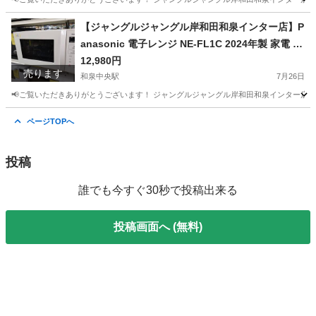
大阪
和泉市
和泉中央駅
椅子
ジャングル
【ジャングルジャングル岸和田和泉インター店】P
anasonic 電子レンジ NE-FL1C 2024年製 家電 和
泉市 堺市 岸和田市 泉大津市 高石市 泉北郡忠岡町
12,980円
売ります
和泉中央駅
7月26日
📢ご覧いただきありがとうございます！ ジャングルジャングル岸和田和泉インター店です
大阪
和泉市
和泉中央駅
キッチン家電
ジャングル
ページTOPへ
投稿
誰でも今すぐ30秒で投稿出来る
投稿画面へ (無料)