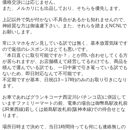
価格交渉には応じません。

また、メルカリにも出品しており、そちらを優先します。

上記以外で気が付かない不具合があるかも知れませんので、
神経質な方は御遠慮下さい。また、それらを踏まえNCNLで
お願いします。

常にスマホをガン見している訳では無く、基本放置気味です
ので返信のレスポンスはとても悪いです。

「本日直ぐに取引可能ですか？」とか問い合わせしてくる方
が居られますが、お店舗構えて経営してるわけでも、商品を
積んで運んでいる訳でも、一日中家で引き篭っている訳でも
ないため、即日対応なんて不可能です。

不定期ですが基本、日祝(13～17時)のみのお取り引きになり
ます。

お車であればグランキコーナ西淀川(パチンコ店)に併設して
いますファミリーマートの前、電車の場合は御幣島駅改札前
(JR東西線)若しくは姫島駅改札前(阪神本線)での待合せとな
ります。

場所日時まで決めて、当日1時間待っても何にも連絡無しの