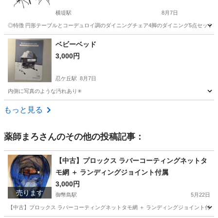
横堤駅
8月7日
◎特徴 円形テーブルとコーデュロイ調のダイニングチェア4脚のダイニング5点セットで
大阪
大阪市
横堤駅
ダイニングセット
ベビーベッド
3,000円
忍ケ丘駅
8月7日
内側に写真のような汚れあり✳︎
大阪
四條畷市
忍ケ丘駅
ベッド
汚れ
もっと見る
薬師まろ
さんのその他の投稿記事：
【中古】プロックス ラバーコーティングネットタ
モ網 ＋ ランディングジョイント付属
3,000円
売ります
御幣島駅
5月22日
【中古】プロックス ラバーコーティングネットタモ網 ＋ ランディングジョイント付属 ネ