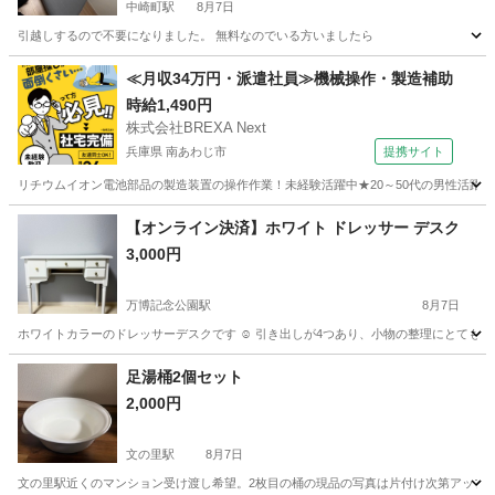
中崎町駅
8月7日
引越しするので不要になりました。 無料なのでいる方いましたら
大阪
大阪市
中崎町駅
ベッド
≪月収34万円・派遣社員≫機械操作・製造補助
時給1,490円
株式会社BREXA Next
兵庫県 南あわじ市
提携サイト
リチウムイオン電池部品の製造装置の操作作業！未経験活躍中★20～50代の男性活躍中
兵庫
南あわじ市
その他
【オンライン決済】ホワイト ドレッサー デスク
3,000円
万博記念公園駅
8月7日
ホワイトカラーのドレッサーデスクです ☺︎ 引き出しが4つあり、小物の整理にとても便利で
大阪
吹田市
万博記念公園駅
ドレッサー
足湯桶2個セット
2,000円
文の里駅
8月7日
文の里駅近くのマンション受け渡し希望。2枚目の桶の現品の写真は片付け次第アップ