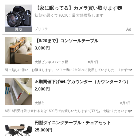
大阪
大阪市
文の里駅
家具
【家に眠ってる】カメラ買い取ります📷
状態が悪くてもOK！最大限買取します
プリフラ
Ad
【8/20まで】コンソールテーブル
3,000円
大阪ビジネスパーク駅
8月7日
引っ越しに伴い、お譲りします。 ソファ裏に2台並べて使用していました。 1台ずつ希望の方は2000
大阪
大阪市
大阪ビジネスパーク駅
収納家具
⚠️期間値下げ❤️L字カウンター（カウンター２つ）
2,000円
大阪市
8月7日
大阪
大阪市
ダイニングセット
カウンター
円型ダイニングテーブル・チェアセット
25,000円