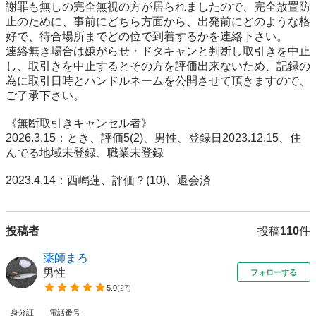
謝罪も無しの完全無視の方が居られましたので、完全放置防
止のために、事前にどちら方面から、出発前にどのような格
好で、待合場所までどの位で到着するかを連絡下さい。

連絡無き場合は嫌がらせ・ドタキャンと判断し取引きを中止
し、取引きを中止するとその方を評価出来ないため、記録の
為に取引日時とハンドルネームを公開させて頂きますので、
ご了承下さい。

《無断取引きキャンセル者》

2026.3.15：とき、評価5(2)、男性、登録日2023.12.15、住
んでる地域未登録、職業未登録

2023.4.14：西嶋蓮、評価？(10)、退会済
投稿者
投稿
110
件
薬師まろ
男性
フォローする
5.0
(
27
)
身分証
電話番号