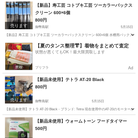
大阪
大阪市
御幣島駅
その他
プロックス
【新品】寿工芸 コトブキ工芸 ツーカラーバックス
クリーン 600×6個
800円
売ります
御幣島駅
5月15日
【新品】寿工芸 コトブキ工芸 ツーカラーバックスクリーン 600×6個 水槽用バックスク
大阪
大阪市
御幣島駅
その他
工芸
【夏のタンス整理👘】着物をまとめて査定
状態が悪くてもOK！最大限買取します
プリフラ
Ad
【新品未使用】テトラ AT-20 Black
800円
売ります
御幣島駅
5月15日
【新品未使用】テトラ AT-20 Black - ブランド: Tetra 現在使用中のAT-
大阪
大阪市
御幣島駅
その他
テトラ
【新品未使用】ウォームトーン フードタイマー
500円