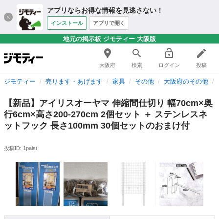
アプリならお得な情報を見逃さない！
インストール
アプリで開く
地元の掲示板 ジモティー 大阪版
大阪府
検索
ログイン
投稿
ジモティー
売ります・あげます
家具
その他
大阪府のその他
【新品】アイリスオーヤマ 伸縮間仕切り 幅70cm×奥
行6cm×高さ200-270cm 2個セット ＋ ステンレスネ
ットフック 長さ100mm 30個セットのおまけ付
投稿ID: 1paist