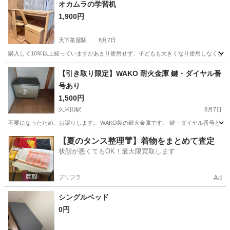
大阪
大阪市
天下茶屋駅
ドレッサー
鏡台
オカムラの学習机
1,900円
天下茶屋駅
8月7日
購入して10年以上経っていますがあまり使用せず、子どもも大きくなり使用しなくな
大阪
大阪市
天下茶屋駅
テーブル
オカムラ
【引き取り限定】WAKO 耐火金庫 鍵・ダイヤル番
号あり
1,500円
久米田駅
8月7日
不要になったため、お譲りします。 WAKO製の耐火金庫です。 鍵・ダイヤル番号ともにあ
大阪
岸和田市
久米田駅
オフィス用家具
【夏のタンス整理👘】着物をまとめて査定
状態が悪くてもOK！最大限買取します
プリフラ
Ad
シングルベッド
0円