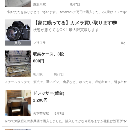
東淀川駅
8月7日
ご覧いただきありがとうございます。 Amazonで3万円で購入した、2人掛けソファを出
大阪
大阪市
東淀川駅
ソファ
【家に眠ってる】カメラ買い取ります📷
状態が悪くてもOK！最大限買取します
プリフラ
Ad
収納ケース、3段
800円
相川駅
8月7日
スチールラックで、頑丈で、重いビン、 食品など、ゆったり、収納出来て、引き出しは、スムーズ
大阪
大阪市
相川駅
収納家具
ドレッサー(鏡台)
2,200円
天下茶屋駅
8月7日
かつて大阪堀江の家具店で購入しました。購入してかなり経ちますが化粧は洗面所でする