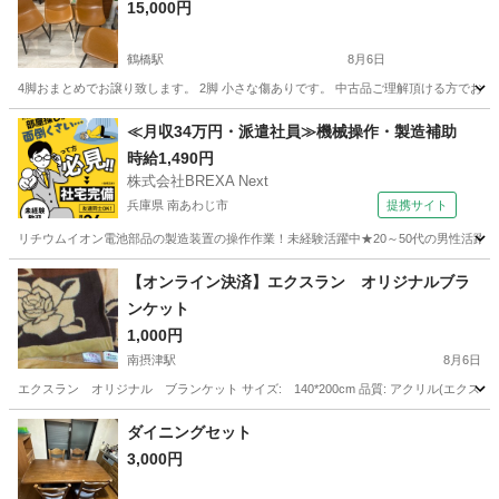
15,000円
鶴橋駅
8月6日
4脚おまとめでお譲り致します。 2脚 小さな傷ありです。 中古品ご理解頂ける方でお願いします
大阪
大阪市
鶴橋駅
椅子
≪月収34万円・派遣社員≫機械操作・製造補助
時給1,490円
株式会社BREXA Next
兵庫県 南あわじ市
提携サイト
リチウムイオン電池部品の製造装置の操作作業！未経験活躍中★20～50代の男性活躍中
兵庫
南あわじ市
その他
【オンライン決済】エクスラン オリジナルブラ
ンケット
1,000円
南摂津駅
8月6日
エクスラン オリジナル ブランケット サイズ: 140*200cm 品質: アクリル(エクス
大阪
摂津市
南摂津駅
寝具
ブランケット
ダイニングセット
3,000円