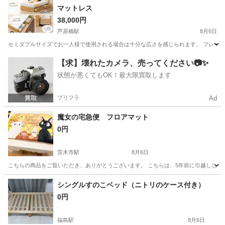
マットレス
38,000円
芦原橋駅
8月6日
セミダブルサイズでお一人様で使用される場合は十分な広さを感じられます。 フレーム
大阪
大阪市
芦原橋駅
寝具
【求】壊れたカメラ、売ってください📷✨
状態が悪くてもOK！最大限買取します
プリフラ
Ad
魔女の宅急便 フロアマット
0円
茨木市駅
8月6日
こちらの商品をご覧いただき、ありがとうございます。 こちらは、5年前に引越しした時
大阪
茨木市
茨木市駅
その他
シングルすのこベッド（ニトリのケース付き）
0円
福島駅
8月6日