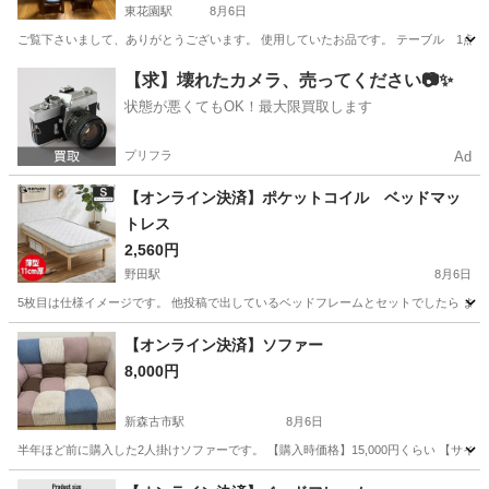
東花園駅
8月6日
ご覧下さいまして、ありがとうございます。 使用していたお品です。 テーブル 1点 椅子 4
大阪
東大阪市
東花園駅
ダイニングセット
【求】壊れたカメラ、売ってください📷✨
状態が悪くてもOK！最大限買取します
プリフラ
Ad
【オンライン決済】ポケットコイル ベッドマッ
トレス
2,560円
野田駅
8月6日
5枚目は仕様イメージです。 他投稿で出しているベッドフレームとセットでしたら またお
大阪
大阪市
野田駅
ベッド
【オンライン決済】ソファー
8,000円
新森古市駅
8月6日
半年ほど前に購入した2人掛けソファーです。 【購入時価格】15,000円くらい 【サイズ
大阪
大阪市
新森古市駅
ベッド