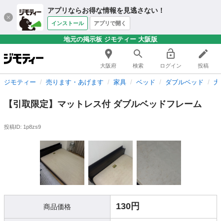
アプリならお得な情報を見逃さない！
インストール
アプリで開く
地元の掲示板 ジモティー 大阪版
大阪府
検索
ログイン
投稿
ジモティー
売ります・あげます
家具
ベッド
ダブルベッド
大
【引取限定】マットレス付 ダブルベッドフレーム
投稿ID: 1p8zs9
130円
商品価格