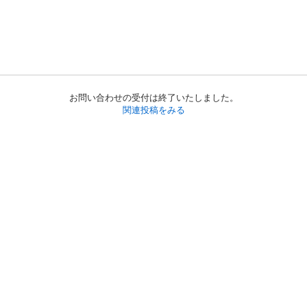
お問い合わせの受付は終了いたしました。
関連投稿をみる
初めての方へ
利用規約
プライバシーポリシー
プライバシー・ステートメント
健全化に資する運用方針
お問い合わせ
運営会社
サイトマップ
ご利用ガイド
フリーワードで探す
PC版で表示
都道府県選択