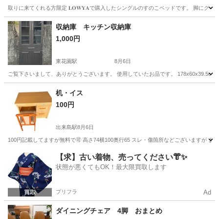
取りに来てくれる方限定 𝐋𝐎𝐖𝐘𝐀で購入したシングルのすのこベッドです。 脚
大阪
大阪市
福島駅
ベッド
収納庫 キッチン収納庫
1,000円
東花園駅
8月6日
ご覧下さいまして、ありがとうございます。 使用していたお品です。 178x60x39.5
大阪
東大阪市
東花園駅
収納家具
机・イス
100円
出来島駅
8月6日
100円記載してますが無料で🉑 高さ74横100奥行65 スレ・傷箇所などございますが
大阪
大阪市
出来島駅
オフィス用家具
イス
【求】古い着物、売ってください👘✨
状態が悪くてもOK！最大限買取します
プリフラ
Ad
ダイニングチェア 4脚 おまとめ