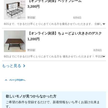
【オンライン決済】ベッドフレーム
3,200円
野田駅
8月6日
8/21まで、できるだけ早くとりにきてくれる方を優先させていただきます。 分解してお
大阪
大阪市
野田駅
家具
【オンライン決済】ちょーどよい大きさのデスク
1,200円
野田駅
8月6日
8/21までにできるだけ早くとりにきてくれる方を 優先させていただきます！ 平日20〜
大阪
大阪市
野田駅
テーブル
もっと見る
ページTOPへ
欲しいモノが見つからなかった方
ご希望の条件を登録するだけで、新着情報をいち早くお届け出来ま
す。