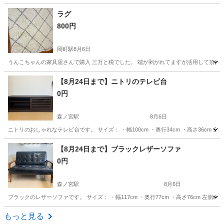
大阪
豊中市
神崎川駅
収納家具
木製
ラグ
800円
岡町駅
8月6日
うんこちゃんの家具屋さんで購入 三万と税でした。 端が剥がれてますが活用して頂けます。
大阪
豊中市
岡町駅
カーペット/マット/ラグ
ラグ
【8月24日まで】ニトリのテレビ台
0円
森ノ宮駅
8月6日
ニトリのおしゃれなテレビ台です。 サイズ： ・幅100cm ・奥行34cm ・高さ36cm
大阪
大阪市
森ノ宮駅
収納家具
【8月24日まで】ブラックレザーソファ
0円
森ノ宮駅
8月6日
ブラックのレザーソファです。 サイズ： ・幅117cm ・奥行77cm ・高さ76cm 
大阪
大阪市
森ノ宮駅
ソファ
レザー
もっと見る