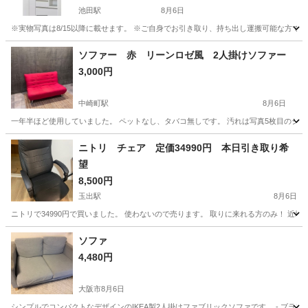
池田駅
8月6日
※実物写真は8/15以降に載せます。 ※ご自身でお引き取り、持ち出し運搬可能な方で
大阪
池田市
池田駅
収納家具
ソファー 赤 リーンロゼ風 2人掛けソファー
3,000円
中崎町駅
8月6日
一年半ほど使用していました。 ペットなし、タバコ無しです。 汚れは写真5枚目のシミ
大阪
大阪市
中崎町駅
ソファ
ニトリ チェア 定価34990円 本日引き取り希
望
8,500円
玉出駅
8月6日
ニトリで34990円で買いました。 使わないので売ります。 取りに来れる方のみ！ 近
大阪
大阪市
玉出駅
椅子
ソファ
4,480円
大阪市
8月6日
シンプルでコンパクトなデザインのIKEA製2人掛けファブリックソファです。 - ブランド: IKEA - 