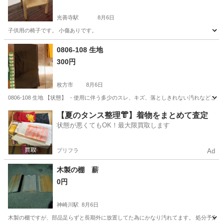
光善寺駅
8月6日
子供用の椅子です。 小傷ありです。
大阪
枚方市
光善寺駅
椅子
0806-108 生地
300円
枚方市
8月6日
0806-108 生地 【状態】 ・使用に伴う多少のスレ、キズ、落としきれない汚れなど
大阪
枚方市
ファブリック、カバー
現地
【夏のタンス整理👘】着物をまとめて査定
状態が悪くてもOK！最大限買取します
プリフラ
Ad
木製の棚 薪
0円
神崎川駅
8月6日
木製の棚ですが、部品足らずと長期外に放置してた為にかなり汚れてます。 処分予定