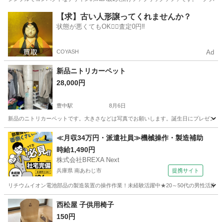
大阪
大阪市
ソファ
【求】古い人形譲ってくれませんか？
状態が悪くてもOK🙆‍♀️査定0円‼️
COYASH
Ad
新品ニトリカーペット
28,000円
豊中駅
8月6日
新品のニトリカーペットです。大きさなどは写真でお願いします。誕生日にプレゼントで
大阪
豊中市
豊中駅
カーペット/マット/ラグ
≪月収34万円・派遣社員≫機械操作・製造補助
時給1,490円
株式会社BREXA Next
兵庫県 南あわじ市
提携サイト
リチウムイオン電池部品の製造装置の操作作業！未経験活躍中★20～50代の男性活躍中
兵庫
南あわじ市
その他
西松屋 子供用椅子
150円