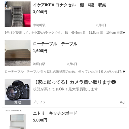
イケアIKEA ヨナクセル 棚 6段 収納
3,000円
中崎町駅
8月6日
3年ほど使用していたIKEAのラックです。 幅 49.5cm 奥 51.5cm 高 104c
大阪
大阪市
中崎町駅
収納家具
ローテーブル テーブル
1,600円
河堀口駅
8月6日
ローテーブル テーブル 引っ越しの断捨離のため、使っていただける人がいればと思い投稿し
大阪
大阪市
河堀口駅
テーブル
ロー
【家に眠ってる】カメラ買い取ります📷
状態が悪くてもOK！最大限買取します
プリフラ
Ad
ニトリ キッチンボード
5,000円