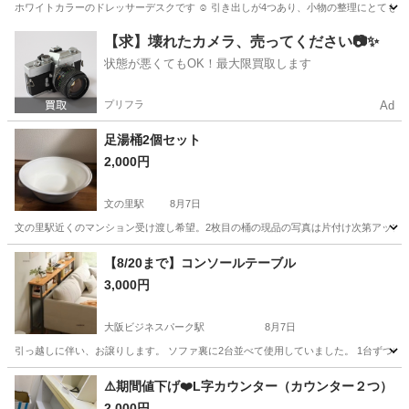
ホワイトカラーのドレッサーデスクです ☺︎ 引き出しが4つあり、小物の整理にとても便利で
大阪
吹田市
万博記念公園駅
ドレッサー
【求】壊れたカメラ、売ってください📷✨
状態が悪くてもOK！最大限買取します
プリフラ
Ad
足湯桶2個セット
2,000円
文の里駅
8月7日
文の里駅近くのマンション受け渡し希望。2枚目の桶の現品の写真は片付け次第アップ
大阪
大阪市
文の里駅
家具
【8/20まで】コンソールテーブル
3,000円
大阪ビジネスパーク駅
8月7日
引っ越しに伴い、お譲りします。 ソファ裏に2台並べて使用していました。 1台ずつ希望の方は2000
大阪
大阪市
大阪ビジネスパーク駅
収納家具
⚠️期間値下げ❤️L字カウンター（カウンター２つ）
2,000円