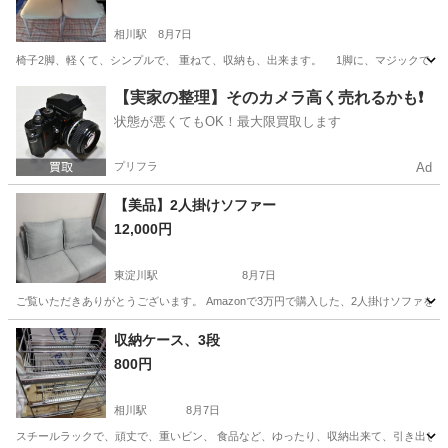
相川駅
8月7日
椅子2脚、軽くて、シンプルで、 重ねて、収納も、出来ます。 1脚に、マジックで、線が、2点
大阪
大阪市
相川駅
椅子
引き
【実家の整理】そのカメラ高く売れるかも❗️
状態が悪くてもOK！最大限買取します
プリフラ
Ad
【美品】2人掛けソファー
12,000円
東淀川駅
8月7日
ご覧いただきありがとうございます。 Amazonで3万円で購入した、2人掛けソファを出
大阪
大阪市
東淀川駅
ソファ
収納ケース、3段
800円
相川駅
8月7日
スチールラックで、頑丈で、重いビン、 食品など、ゆったり、収納出来て、引き出しは、スムーズ