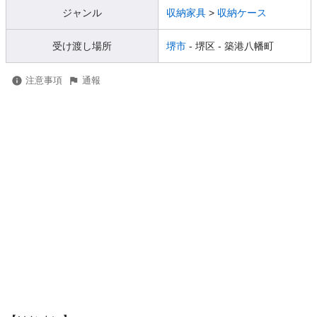
ジャンル
収納家具
>
収納ケース
受け渡し場所
堺市
- 堺区
- 築港八幡町
注意事項
通報