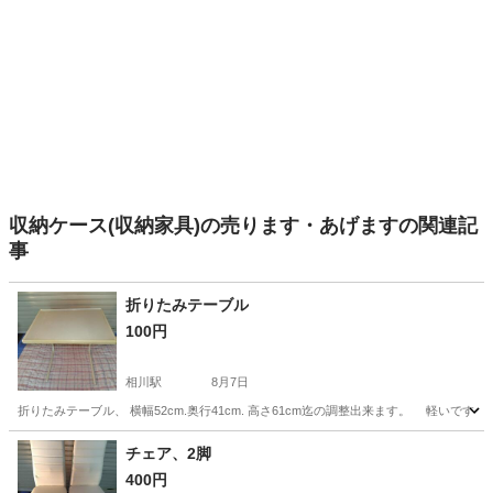
収納ケース(収納家具)の売ります・あげますの関連記
事
折りたみテーブル
100円
相川駅
8月7日
折りたみテーブル、 横幅52cm.奥行41cm. 高さ61cm迄の調整出来ます。 軽いで
大阪
大阪市
相川駅
テーブル
チェア、2脚
400円