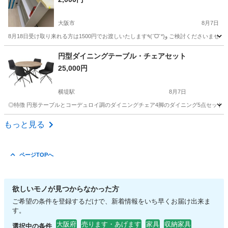
大阪市
8月7日
大阪
大阪市
ダイニングセット
カウンター
円型ダイニングテーブル・チェアセット
25,000円
横堤駅
8月7日
◎特徴 円形テーブルとコーデュロイ調のダイニングチェア4脚のダイニング5点セットで
大阪
大阪市
横堤駅
ダイニングセット
もっと見る
ページTOPへ
欲しいモノが見つからなかった方
ご希望の条件を登録するだけで、新着情報をいち早くお届け出来ま
す。
大阪府
売ります・あげます
家具
収納家具
選択中の条件