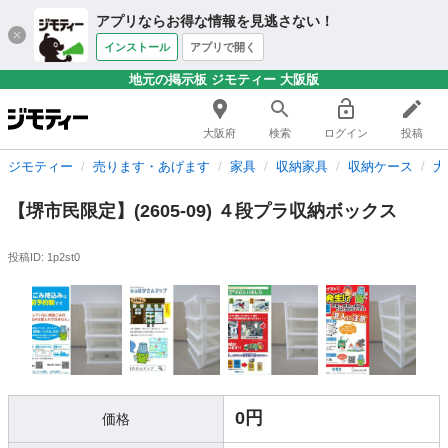
アプリならお得な情報を見逃さない！
インストール
アプリで開く
地元の掲示板 ジモティー 大阪版
大阪府
検索
ログイン
投稿
ジモティー
売ります・あげます
家具
収納家具
収納ケース
大
【堺市民限定】(2605-09) ４段プラ収納ボックス
投稿ID: 1p2st0
0円
価格