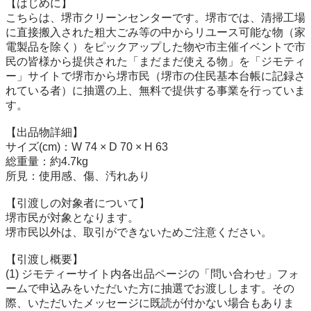
【はじめに】

こちらは、堺市クリーンセンターです。堺市では、清掃工場
に直接搬入された粗大ごみ等の中からリユース可能な物（家
電製品を除く）をピックアップした物や市主催イベントで市
民の皆様から提供された「まだまだ使える物」を「ジモティ
ー」サイトで堺市から堺市民（堺市の住民基本台帳に記録さ
れている者）に抽選の上、無料で提供する事業を行っていま
す。

【出品物詳細】

サイズ(cm)：W 74 × D 70 × H 63

総重量：約4.7kg

所見：使用感、傷、汚れあり

【引渡しの対象者について】

堺市民が対象となります。

堺市民以外は、取引ができないためご注意ください。

【引渡し概要】

(1) ジモティーサイト内各出品ページの「問い合わせ」フォ
ームで申込みをいただいた方に抽選でお渡しします。その
際、いただいたメッセージに既読が付かない場合もありま