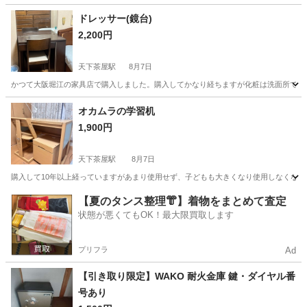
大阪
大阪市
相川駅
収納家具
ドレッサー(鏡台)
2,200円
天下茶屋駅
8月7日
かつて大阪堀江の家具店で購入しました。購入してかなり経ちますが化粧は洗面所でする
大阪
大阪市
天下茶屋駅
ドレッサー
鏡台
オカムラの学習机
1,900円
天下茶屋駅
8月7日
購入して10年以上経っていますがあまり使用せず、子どもも大きくなり使用しなくな
大阪
大阪市
天下茶屋駅
テーブル
オカムラ
【夏のタンス整理👘】着物をまとめて査定
状態が悪くてもOK！最大限買取します
プリフラ
Ad
【引き取り限定】WAKO 耐火金庫 鍵・ダイヤル番
号あり