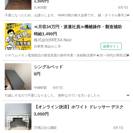
1,500円
久米田駅
8月7日
不要になったため、お譲りします。 WAKO製の耐火金庫です。 鍵・ダイヤル番号ともにあ
大阪
岸和田市
久米田駅
オフィス用家具
≪月収34万円・派遣社員≫機械操作・製造補助
時給1,490円
株式会社BREXA Next
兵庫県 南あわじ市
提携サイト
リチウムイオン電池部品の製造装置の操作作業！未経験活躍中★20～50代の男性活躍中
兵庫
南あわじ市
その他
シングルベッド
0円
中崎町駅
8月7日
引越しするので不要になりました。 無料なのでいる方いましたら
大阪
大阪市
中崎町駅
ベッド
【オンライン決済】ホワイト ドレッサー デスク
3,000円
万博記念公園駅
8月7日