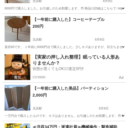
北浜駅
8月9日
8000円で購入しました。お引越しのため割愛します。🥹 商品の詳細はこちらで: https://amzn.
大阪
大阪市
北浜駅
オフィス用家具
デスク
【一年前に購入した】コーヒーテーブル
200円
北浜駅
8月9日
直径60です。 １年前に6000円台で購入しました。少しキズありますが、目立ちません。
大阪
大阪市
北浜駅
テーブル
キズ
【実家の押し入れ整理】眠っている人形あ
りませんか？
状態が悪くてもOK🙆‍♀️査定0円‼️
COYASH
Ad
【一年前に購入した美品】パーティション
2,000円
北浜駅
8月9日
一万円台で購入したものです。キズはありません。お引越しのため割愛します。🥹 商品の詳細はこちら: h
大阪
大阪市
北浜駅
その他
≪月収34万円・派遣社員≫機械操作・製造補助