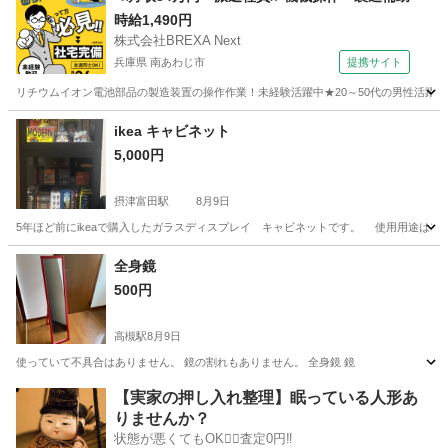
時給1,490円
株式会社BREXA Next
兵庫県 南あわじ市
提携サイト
リチウムイオン電池部品の製造装置の操作作業！未経験活躍中★20～50代の男性活躍中
兵庫
南あわじ市
その他
ikea キャビネット
5,000円
摂津富田駅
8月9日
5年ほど前にikeaで購入したガラスディスプレイ キャビネットです。 使用用途はフィ
大阪
高槻市
摂津富田駅
収納家具
ikea
全身鏡
500円
高槻駅
8月9日
使っていて不具合はありません。 鏡の割れもありません。 全身鏡 鏡
大阪
高槻市
高槻駅
ミラー/鏡
ありません
【実家の押し入れ整理】眠っている人形あ
りませんか？
状態が悪くてもOK🙆‍♀️査定0円‼️