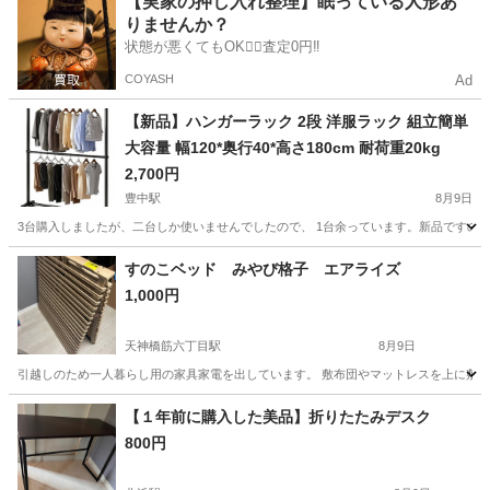
【実家の押し入れ整理】眠っている人形あ
りませんか？
状態が悪くてもOK🙆‍♀️査定0円‼️
COYASH
Ad
【新品】ハンガーラック 2段 洋服ラック 組立簡単
大容量 幅120*奥行40*高さ180cm 耐荷重20kg
2,700円
豊中駅
8月9日
3台購入しましたが、二台しか使いませんでしたので、 1台余っています。新品ですの
大阪
豊中市
豊中駅
収納家具
すのこベッド みやび格子 エアライズ
1,000円
天神橋筋六丁目駅
8月9日
引越しのため一人暮らし用の家具家電を出しています。 敷布団やマットレスを上に敷いて
大阪
大阪市
天神橋筋六丁目駅
ベッド
エアライズ
【１年前に購入した美品】折りたたみデスク
800円