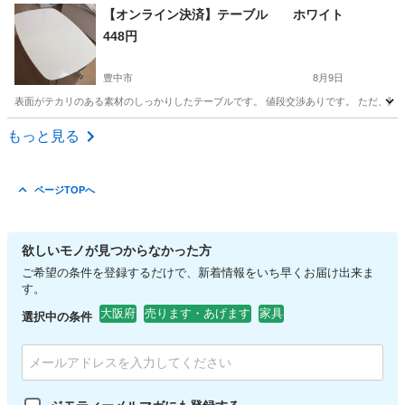
大阪
大阪市
東三国駅
椅子
【オンライン決済】テーブル ホワイト
448円
豊中市
8月9日
表面がテカリのある素材のしっかりしたテーブルです。 値段交渉ありです。 ただ、階
大阪
豊中市
テーブル
ホワイト
もっと見る
ページTOPへ
欲しいモノが見つからなかった方
ご希望の条件を登録するだけで、新着情報をいち早くお届け出来ま
す。
大阪府
売ります・あげます
家具
選択中の条件