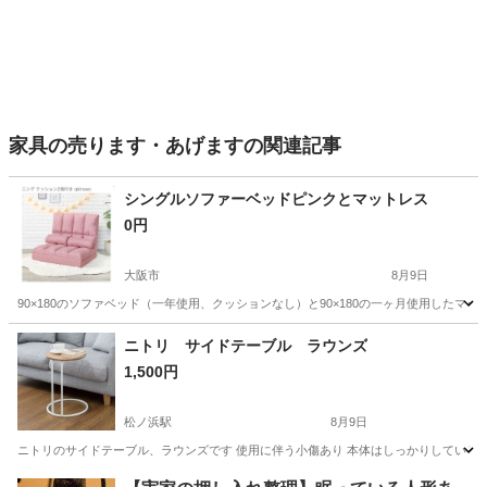
家具の売ります・あげますの関連記事
シングルソファーベッドピンクとマットレス
0円
大阪市
8月9日
90×180のソファベッド（一年使用、クッションなし）と90×180の一ヶ月使用した
大阪
大阪市
ベッド
無料
ニトリ サイドテーブル ラウンズ
1,500円
松ノ浜駅
8月9日
ニトリのサイドテーブル、ラウンズです 使用に伴う小傷あり 本体はしっかりしている
大阪
泉大津市
松ノ浜駅
テーブル
サイドテーブル