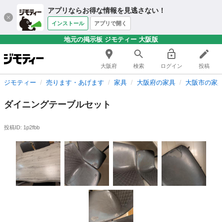
アプリならお得な情報を見逃さない！
インストール
アプリで開く
地元の掲示板 ジモティー 大阪版
大阪府
検索
ログイン
投稿
ジモティー
売ります・あげます
家具
大阪府の家具
大阪市の家
ダイニングテーブルセット
投稿ID: 1p2fbb