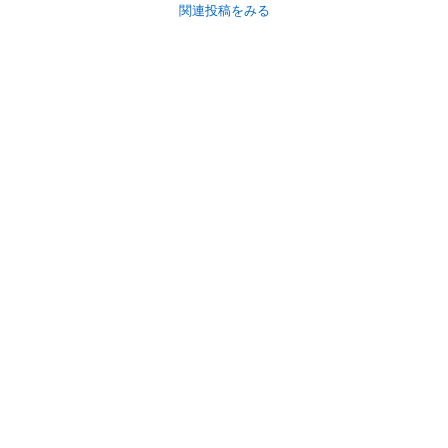
関連投稿をみる
初めての方へ
利用規約
プライバシーポリシー
プライバシー・ステートメント
健全化に資する運用方針
お問い合わせ
運営会社
サイトマップ
ご利用ガイド
フリーワードで探す
PC版で表示
都道府県選択
特定商取引法の表示
利用者情報の外部送信について
© 2011-
2026
Jmty, Inc.