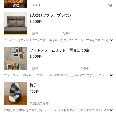
COYASH
Ad
2人掛けソファ／ブラウン
2,000円
大阪市
8月9日
コンパクトな2人掛けソファです。 落ち着いたブラウンで、シンプルなデザインなのでお部屋に合
大阪
大阪市
ソファ
ヘアアイロン
フォトフレームセット 写真立て3点
1,500円
大阪市
8月9日
フォトフレーム3点セットです。 10年程前に購入したため不確かですが、 ニトリ、IKE
大阪
大阪市
インテリア雑貨/小物
椅子
400円
東三国駅
8月9日
詳細は添付3枚目をご覧ください。 ピンポイントですが、8月12日の12:00-15:00