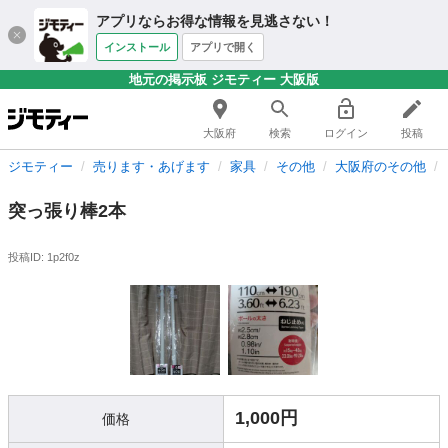
アプリならお得な情報を見逃さない！
インストール
アプリで開く
地元の掲示板 ジモティー 大阪版
大阪府
検索
ログイン
投稿
ジモティー
売ります・あげます
家具
その他
大阪府のその他
突っ張り棒2本
投稿ID: 1p2f0z
1,000円
価格