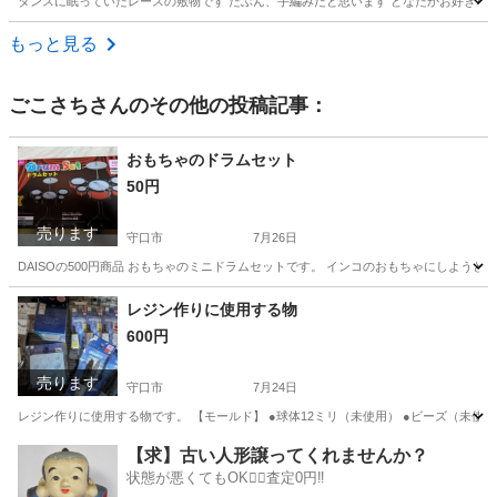
タンスに眠っていたレースの敷物です たぶん、手編みだと思います どなたかお好きな方にお譲り
大阪
大阪市
弁天町駅
ファブリック、カバー
もっと見る
ごこさち
さんのその他の投稿記事：
おもちゃのドラムセット
50円
売ります
守口市
7月26日
DAISOの500円商品 おもちゃのミニドラムセットです。 インコのおもちゃにしよう
大阪
守口市
おもちゃ
レジン作りに使用する物
600円
売ります
守口市
7月24日
レジン作りに使用する物です。 【モールド】 ●球体12ミリ（未使用） ●ビーズ（未使用と1
大阪
守口市
その他
レジン
【求】古い人形譲ってくれませんか？
状態が悪くてもOK🙆‍♀️査定0円‼️