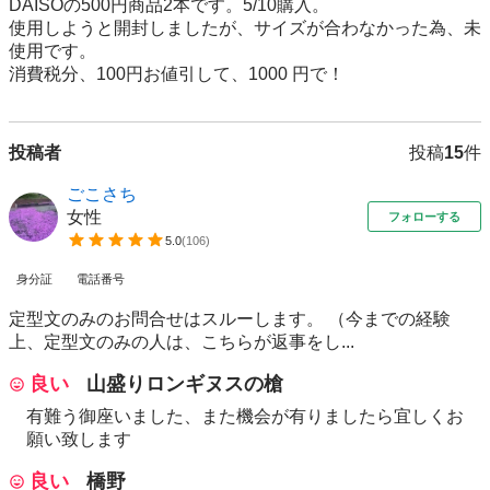
DAISOの500円商品2本です。5/10購入。

使用しようと開封しましたが、サイズが合わなかった為、未
使用です。

消費税分、100円お値引して、1000 円で！
投稿者
投稿
15
件
ごこさち
女性
フォローする
5.0
(
106
)
身分証
電話番号
定型文のみのお問合せはスルーします。 （今までの経験
上、定型文のみの人は、こちらが返事をし...
良い
山盛りロンギヌスの槍
有難う御座いました、また機会が有りましたら宜しくお
願い致します
良い
橋野