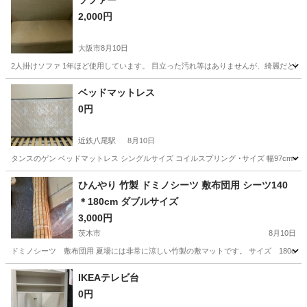
ソファー
2,000円
大阪市
8月10日
2人掛けソファ 1年ほど使用しています。 目立った汚れ等はありませんが、綺麗だと思
大阪
大阪市
ソファ
ソファー
ベッドマットレス
0円
近鉄八尾駅
8月10日
タンスのゲン ベッドマットレス シングルサイズ コイルスプリング ･サイズ 幅97cm×長
大阪
八尾市
近鉄八尾駅
寝具
ひんやり 竹製 ドミノシーツ 敷布団用 シーツ140
＊180cm ダブルサイズ
3,000円
茨木市
8月10日
ドミノシーツ 敷布団用 夏場には非常に涼しい竹製の敷マットです。 サイズ 180cm 
大阪
茨木市
ベッド
シーツ
IKEAテレビ台
0円