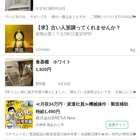
久宝寺口駅
8月10日
テレビ台のみ。 大きいです。 細かい傷はありますが、 ご理解いただける方のみお願い
大阪
八尾市
久宝寺口駅
収納家具
IKEA
【求】古い人形譲ってくれませんか？
状態が悪くてもOK🙆‍♀️査定0円‼️
COYASH
Ad
食器棚 ホワイト
1,920円
野田駅
8月10日
5年ぐらい前に楽天市場で購入しました。 壊れている箇所はないです。 天板にレトルト
大阪
大阪市
野田駅
収納家具
食器棚
≪月収34万円・派遣社員≫機械操作・製造補助
時給1,490円
株式会社BREXA Next
兵庫県 南あわじ市
提携サイト
リチウムイオン電池部品の製造装置の操作作業！未経験活躍中★20～50代の男性活躍中