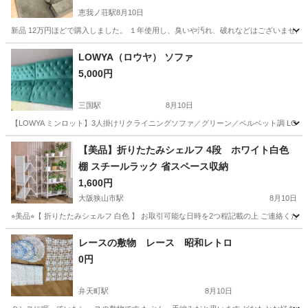
恵我ノ荘駅
8月10日
新品 12万円ほどで購入しました。 １年使用し、臭いや汚れ、破れなどはございません
大阪
松原市
恵我ノ荘駅
ソファ
ソファー
LOWYA（ロウヤ） ソファ
5,000円
三国駅
8月10日
【LOWYA ミンロット】3人掛けリクライニングソファ／グリーン／ベルベット調 LO
大阪
大阪市
三国駅
ソファ
【美品】折りたたみシェルフ 4段 ホワイト白色
棚 スチールラック 省スペース収納
1,600円
大阪狭山市駅
8月10日
⭐︎美品⭐︎【 折りたたみシェルフ 白色 】 お取引可能な日時を2つ程記載の上 ご連絡くだ
大阪
大阪狭山市
大阪狭山市駅
収納家具
レースの敷物 レース 昭和レトロ
0円
弁天町駅
8月10日