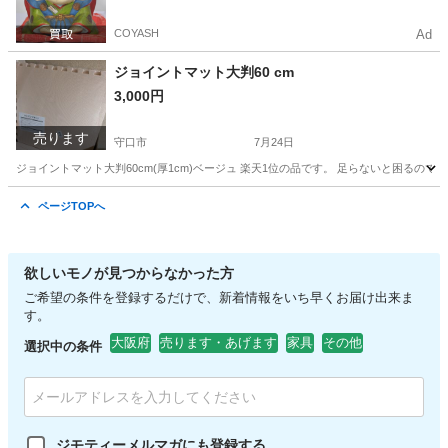
COYASH
Ad
ジョイントマット大判60 cm
3,000円
売ります
守口市
7月24日
ジョイントマット大判60cm(厚1cm)ベージュ 楽天1位の品です。 足らないと困るので、多めに
大阪
守口市
カーペット/マット/ラグ
ページTOPへ
欲しいモノが見つからなかった方
ご希望の条件を登録するだけで、新着情報をいち早くお届け出来ま
す。
大阪府
売ります・あげます
家具
その他
選択中の条件
ジモティーメルマガにも登録する