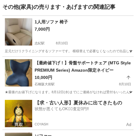
その他(家具)の売ります・あげますの関連記事
1人用ソファ 椅子
7,000円
志紀駅
8月10日
足元だけリクライニングするソファーです。 模様替えで必要なくなったので出品しま
大阪
八尾市
志紀駅
ソファ
リクライニング
【最終値下げ！】骨盤サポートチェア (MTG Style
PREMIUM Series) Amazon限定ネイビー
10,000円
石橋阪大前駅
8月10日
★最後のお値下げになります。8月12日(水)までにご連絡がなければ受付をいったん終了しま
大阪
池田市
石橋阪大前駅
椅子
【求・古い人形】夏休みに出てきたもの
状態が悪くてもOK🙆‍♀️査定0円‼️
COYASH
Ad