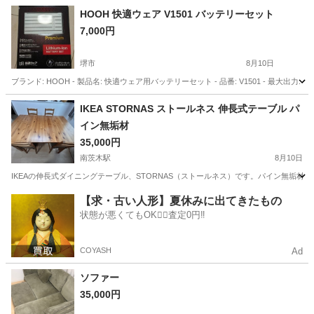
兵庫
南あわじ市
その他
HOOH 快適ウェア V1501 バッテリーセット
7,000円
堺市
8月10日
ブランド: HOOH - 製品名: 快適ウェア用バッテリーセット - 品番: V1501 - 最大出力: 1
大阪
堺市
家具
ケーブル
IKEA STORNAS ストールネス 伸長式テーブル パ
イン無垢材
35,000円
南茨木駅
8月10日
IKEAの伸長式ダイニングテーブル、STORNAS（ストールネス）です。パイン無垢
大阪
茨木市
南茨木駅
ダイニングセット
【求・古い人形】夏休みに出てきたもの
状態が悪くてもOK🙆‍♀️査定0円‼️
COYASH
Ad
ソファー
35,000円