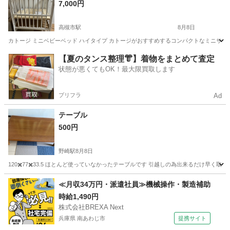
7,000円
高槻市駅
8月8日
カトージ ミニベビーベッド ハイタイプ カトージがおすすめするコンパクトなミニサイズの
大阪
高槻市
高槻市駅
ベッド
カトージ
【夏のタンス整理👘】着物をまとめて査定
状態が悪くてもOK！最大限買取します
プリフラ
Ad
テーブル
500円
野崎駅
8月8日
120✖️77✖️33.5 ほとんど使っていなかったテーブルです 引越しの為出来るだけ早く
大阪
門真市
野崎駅
テーブル
≪月収34万円・派遣社員≫機械操作・製造補助
時給1,490円
株式会社BREXA Next
兵庫県 南あわじ市
提携サイト