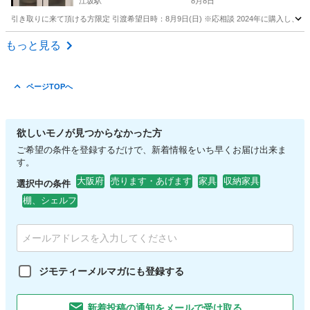
江坂駅
8月8日
引き取りに来て頂ける方限定 引渡希望日時：8月9日(日) ※応相談 2024年に購入し
大阪
吹田市
江坂駅
収納家具
もっと見る
ページTOPへ
欲しいモノが見つからなかった方
ご希望の条件を登録するだけで、新着情報をいち早くお届け出来ま
す。
大阪府
売ります・あげます
家具
収納家具
選択中の条件
棚、シェルフ
ジモティーメルマガにも登録する
新着投稿の通知をメールで受け取る