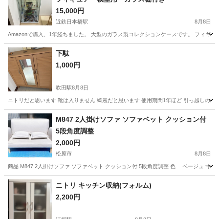
15,000円
近鉄日本橋駅
8月8日
Amazonで購入、1年経ちました。 大型のガラス製コレクションケースです。 フィギ
大阪
大阪市
近鉄日本橋駅
収納家具
下駄
1,000円
吹田駅
8月8日
ニトリだと思います 靴は入りません 綺麗だと思います 使用期間1年ほど 引っ越しのた
大阪
吹田市
吹田駅
収納家具
M847 2人掛けソファ ソファベット クッション付
5段角度調整
2,000円
松原市
8月8日
商品 M847 2人掛けソファ ソファベット クッション付 5段角度調整 色 ベージュ
大阪
松原市
ソファ
ニトリ キッチン収納(フォルム)
2,200円