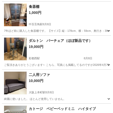
食器棚
1,000円
中百舌鳥駅
8月8日
7年ほど前に購入した食器棚です。 【サイズ】縦：178cm、横：59cm、奥行き：39
大阪
堺市
中百舌鳥駅
収納家具
食器棚
ダルトン バーチェア（ほぼ新品です）
19,000円
彩都西駅
8月8日
ご覧頂きありがとうございます✨ こちら、写真にも掲載してるのですが2026年4月7
大阪
箕面市
彩都西駅
椅子
二人用ソファ
10,000円
大阪上本町駅
8月8日
綺麗に使いました。 ほとんど使用していません。
大阪
大阪市
大阪上本町駅
ソファ
カトージ ベビーベッドミニ ハイタイプ