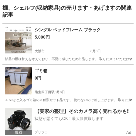
棚、シェルフ(収納家具)の売ります・あげますの関連
記事
シングル ベッドフレーム ブラック
5,000円
大阪市
8月8日
部屋の模様替えを考えており、不要に感じたため出品します。 取りに来ていただけると助か
大阪
大阪市
ベッド
ゴミ箱
0円
蒲生四丁目駅
8月8日
４５ℓほど入るゴミ箱の３種類セット品です。 使わないので差し上げます。 取りに来
大阪
大阪市
蒲生四丁目駅
家具
セット
【実家の整理】そのカメラ高く売れるかも❗️
状態が悪くてもOK！最大限買取します
プリフラ
Ad