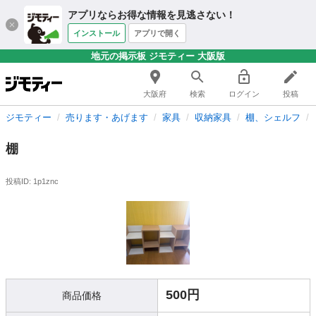
アプリならお得な情報を見逃さない！
インストール
アプリで開く
地元の掲示板 ジモティー 大阪版
大阪府
検索
ログイン
投稿
ジモティー
売ります・あげます
家具
収納家具
棚、シェルフ
棚
投稿ID: 1p1znc
500円
商品価格