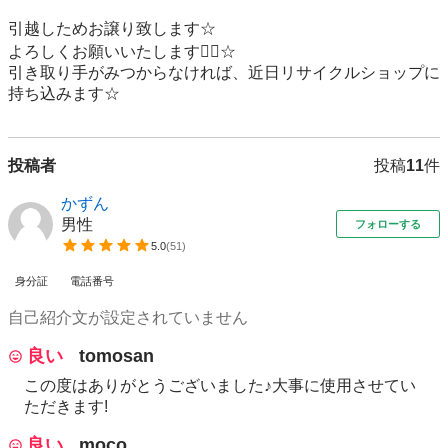
引越しためお譲り致します☆

よろしくお願いいたします🙇‍♂️☆

引き取り手がみつからなければ、近日リサイクルショップに
持ち込みます☆
投稿者
投稿
11
件
かずん
男性
フォローする
5.0
(
51
)
身分証
電話番号
自己紹介文が設定されていません
良い
tomosan
この度はありがとうございました♪大事に使用させてい
ただきます!
良い
moco