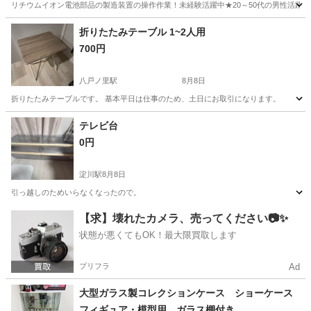
リチウムイオン電池部品の製造装置の操作作業！未経験活躍中★20～50代の男性活躍中
兵庫
南あわじ市
その他
折りたたみテーブル 1~2人用
700円
八戸ノ里駅
8月8日
折りたたみテーブルです。 基本平日は仕事のため、土日にお取引になります。
大阪
東大阪市
八戸ノ里駅
家具
テレビ台
0円
淀川駅
8月8日
引っ越しのためいらなくなったので。
大阪
大阪市
淀川駅
収納家具
【求】壊れたカメラ、売ってください📷✨
状態が悪くてもOK！最大限買取します
プリフラ
Ad
大型ガラス製コレクションケース ショーケース
フィギュア・模型用 ガラス棚付き