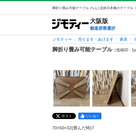
大阪
版
都道府県選択
ジモティー
売ります・あげます
家具
脚折り畳み可能テーブル
（投稿ID : 1p
ポスト
いいね！
70×50×32(畳んだ時)7