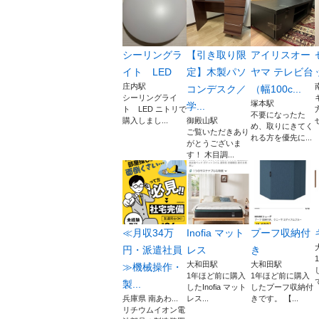
シーリングラ
【引き取り限
アイリスオー
イト LED
定】木製パソ
ヤマ テレビ台
庄内駅
コンデスク／
（幅100c...
シーリングライ
塚本駅
学...
ト LED ニトリで
不要になったた
購入しまし...
御殿山駅
め、取りにきてく
ご覧いただきあり
れる方を優先に...
がとうございま
す！ 木目調...
≪月収34万
Inofia マット
プーフ収納付
円・派遣社員
レス
き
大和田駅
大和田駅
≫機械操作・
1年ほど前に購入
1年ほど前に購入
製...
したInofia マット
したプーフ収納付
兵庫県 南あわ...
レス...
きです。 【...
リチウムイオン電