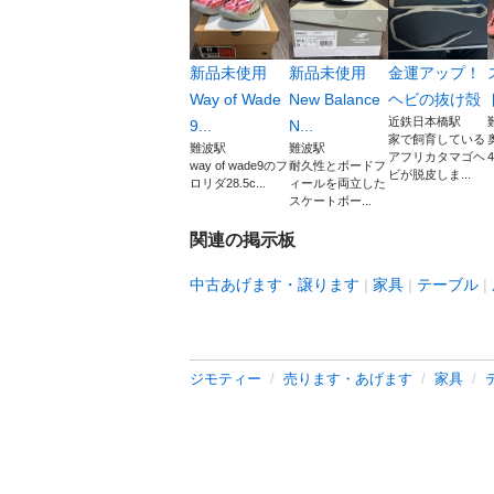
新品未使用
新品未使用
金運アップ！
Way of Wade
New Balance
ヘビの抜け殻
近鉄日本橋駅
9...
N...
家で飼育している
難波駅
難波駅
アフリカタマゴヘ
4
way of wade9のフ
耐久性とボードフ
ビが脱皮しま...
ロリダ28.5c...
ィールを両立した
スケートボー...
関連の掲示板
中古あげます・譲ります
家具
テーブル
ジモティー
売ります・あげます
家具