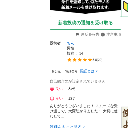
新着投稿の通知を受け取る
違反を報告
注意事項
投稿者
ちん
男性
投稿： 
34
5.0
(
20
)
認証とは
身分証
電話番号
自己紹介文が設定されていません
良い
大根
良い
よけ
ありがとうございました！ スムーズな受
け渡しで、大変助かりました！ 大切に使
わせて...
評価をもっと見る