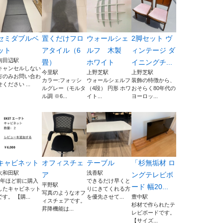
セミダブルベ
置くだけフロ
ウォールシェ
2脚セット ヴ
ット
アタイル（6
ルフ 木製
ィンテージ ダ
南田辺駅
畳）
ホワイト
イニングチ...
キャンセルしない
今里駅
上野芝駅
上野芝駅
方のみお問い合わ
カラー:フォッシ
ウォールシェルフ
装飾の特徴から、
せください ...
ルグレー（モルタ
（4段） 円形 ホワ
おそらく80年代の
ル調 ※6...
イト...
ヨーロッ...
キャビネット
オフィスチェ
テーブル
「杉無垢材 ロ
大和田駅
浅香駅
ア
ングテレビボ
1年ほど前に購入
できるだけ早くと
平野駅
ード 幅20...
したキャビネット
りにきてくれる方
写真のようなオフ
です。 【購...
を優先させて...
豊中駅
ィスチェアです。
杉材で作られたテ
昇降機能は...
レビボードです。
【サイズ...