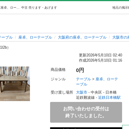
脚折り畳み可能テーブル (ちん) 近鉄日本橋のテーブル《座卓、ローテーブル》の中古あげます・譲ります｜ジモティーで不用品の処分
中古
売ります・あげます
地元の掲示
テーブル
座卓、ローテーブル
大阪府の座卓、ローテーブル
大阪市の
1l2b）
更新
2026年5月10日 02:40
作成
2026年5月10日 01:16
商品価格
0円
ジャンル
テーブル
 > 
座卓、ローテ
ーブル
受け渡し場所
大阪市
 - 中央区
 - 日本橋
近鉄難波線 - 
近鉄日本橋駅
お問い合わせの受付は
終了いたしました。