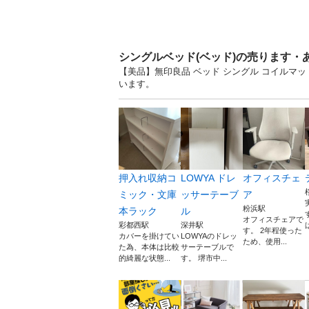
シングルベッド(ベッド)の売ります・
【美品】無印良品 ベッド シングル コイルマッ
います。
押入れ収納コ
LOWYA ドレ
オフィスチェ
ミック・文庫
ッサーテーブ
ア
粉浜駅
本ラック
ル
オフィスチェアで
彩都西駅
深井駅
す。 2年程使った
カバーを掛けてい
LOWYAのドレッ
ため、使用...
た為、本体は比較
サーテーブルで
的綺麗な状態...
す。 堺市中...