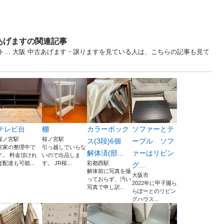
あげますの関連記事
ト... 大阪 中古あげます・譲りますを見ている人は、こちらの記事も見て
テレビ台
棚
カラーボック
ソファーとテ
桜ノ宮駅
桜ノ宮駅
ス(3段)6個
ーブル ソフ
実家の整理中で
引っ越しでいらな
解体済(部...
ァーはリビン
す。 料金頂けれ
いので出品しま
ば配達も可能...
す。 JR桜...
彩都西駅
グ...
解体前に写真を撮
大阪市
っておらず、汚い
2022年に甲子園ら
写真で申し訳...
らぽーとのリビン
グハウス...