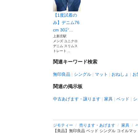
【1度試着の
み】デニム76
cm 30㌅...
上新庄駅
メンズ ユニクロ
デニム スリムス
トレート ...
関連キーワード検索
無印良品
シングル
マット
おねしょ
お
関連の掲示板
中古あげます・譲ります
家具
ベッド
シ
ジモティー
売ります・あげます
家具
【美品】無印良品 ベッド シングル コイルマッ