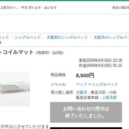
【美品】無印良品 ベッド シングル コイルマット (じじ) 上新庄のベッド《シングルベッド》の中古あげます・譲ります｜ジモティーで不用品の処分
中古
売ります・あげます
地元の掲示
ベッド
シングルベッド
大阪府のシングルベッド
大阪市のシングルベ
ト
ル コイルマット
（投稿ID : 1p1l0j）
更新
2026年6月16日 22:18
作成
2026年5月10日 01:15
商品価格
8,500円
ジャンル
ベッド
 > 
シングルベッド
受け渡し場所
大阪市
 - 東淀川区
 - 小松
阪急京都本線 - 
上新庄駅
お問い合わせの受付は
終了いたしました。
&取引中止にさせていただきま