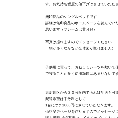
す。お気持ち程度の値下げはさせていただき
無印良品のシングルベッドです

詳細は無印良品のホームページを読んでい
思います（フレームは非分解）

写真は撮れますのでメッセージください

（物が多くなかなか全体図が取れません）

子供用に買って、おねしょシーツを敷いて
で寝ることが多く使用頻度はあまりないです
東淀川区から３０分圏内であれば配送も可能
配送希望は手数料として

1台につき1000円にさせていただきます。

価格変更ページを作りますのでメッセージに
購入当時1台3万円のコイルベッドになります