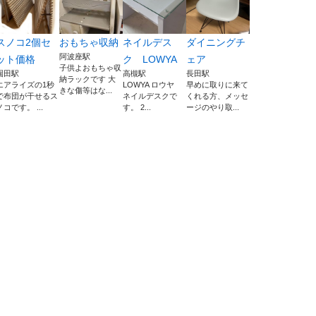
スノコ2個セ
おもちゃ収納
ネイルデス
ダイニングチ
阿波座駅
ット価格
ク LOWYA
ェア
子供よおもちゃ収
園田駅
高槻駅
長田駅
納ラックです 大
エアライズの1秒
LOWYA ロウヤ
早めに取りに来て
きな傷等はな...
で布団が干せるス
ネイルデスクで
くれる方、メッセ
ノコです。 ...
す。 2...
ージのやり取...