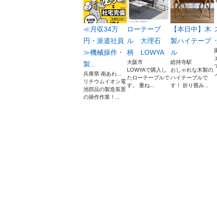
≪月収34万
ローテーブ
【本日中】木
円・派遣社員
ル 大理石
製ハイテーブ
≫機械操作・
柄 LOWYA
ル
大阪市
総持寺駅
製...
LOWYAで購入し
おしゃれな木製の
兵庫県 南あわ...
たローテーブルで
ハイテーブルで
リチウムイオン電
す。 重ね...
す！ 折り畳み...
池部品の製造装置
の操作作業！...