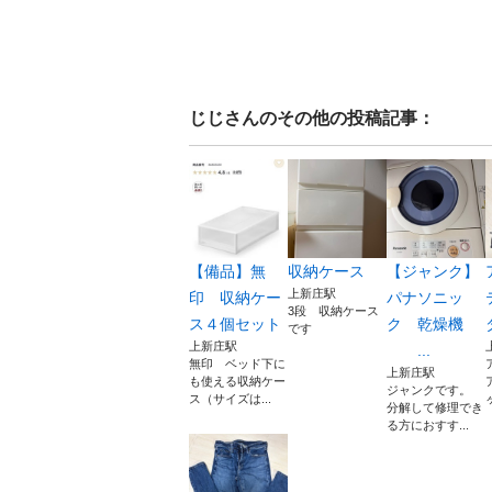
じじ
さんのその他の投稿記事：
【備品】無
収納ケース
【ジャンク】
上新庄駅
印 収納ケー
パナソニッ
3段 収納ケース
ス４個セット
ク 乾燥機
です
上新庄駅
...
無印 ベッド下に
上新庄駅
も使える収納ケー
ジャンクです。
ス（サイズは...
分解して修理でき
る方におすす...