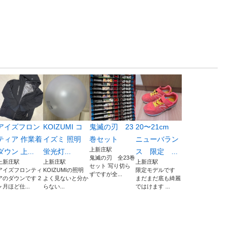
アイズフロン
KOIZUMI コ
鬼滅の刃 23
20〜21cm
ティア 作業着
イズミ 照明
巻セット
ニューバラン
上新庄駅
ダウン 上...
蛍光灯...
ス 限定 ...
鬼滅の刃 全23巻
上新庄駅
上新庄駅
上新庄駅
セット 写り切ら
アイズフロンティ
KOIZUMIの照明
限定モデルです
ずですが全...
アのダウンです 2
よく見ないと分か
まだまだ底も綺麗
ヶ月ほど仕...
らない...
ではけます ...