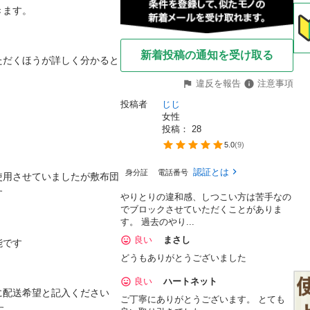
ます。

新着投稿の通知を受け取る
ただくほうが詳しく分かると
違反を報告
注意事項
投稿者
じじ
女性
投稿： 
28
5.0
(
9
)
認証とは
身分証
電話番号
使用させていましたが敷布団


やりとりの違和感、しつこい方は苦手なの
でブロックさせていただくことがありま
す。 過去のやり...
良い
まさし
です

どうもありがとうございました
良い
ハートネット
配送希望と記入ください

ご丁寧にありがとうございます。 とても
。
