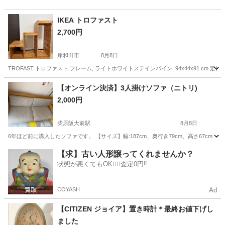
IKEA トロファスト
2,700円
岸和田市
8月8日
TROFAST トロファスト フレーム, ライトホワイトステインパイン, 94x44x91 c
大阪
岸和田市
収納家具
【オンライン決済】3人掛けソファ（ニトリ)
2,000円
柴原阪大前駅
8月8日
6年ほど前に購入したソファです。 【サイズ】幅:187cm、奥行き79cm、高さ67c
大阪
豊中市
柴原阪大前駅
ソファ
【求】古い人形譲ってくれませんか？
状態が悪くてもOK🙆‍♀️査定0円‼️
COYASH
Ad
【CITIZEN ジョイア】置き時計＊最終お値下げし
ました