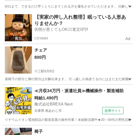
8/21まで、できるだけ早くとりにきてくれる方を優先させていただきます。 分解して
大阪
大阪市
野田駅
家具
【実家の押し入れ整理】眠っている人形あ
りませんか？
状態が悪くてもOK🙆‍♀️査定0円‼️
COYASH
Ad
チェア
800円
十三駅
8月8日
座椅子の部分と脚の部分は分解出来ます。 引っ越しの為捨てるのにはまだまだ綺麗に使
大阪
大阪市
十三駅
椅子
≪月収34万円・派遣社員≫機械操作・製造補助
時給1,490円
株式会社BREXA Next
兵庫県 南あわじ市
提携サイト
リチウムイオン電池部品の製造装置の操作作業！未経験活躍中★20～50代の男性活躍中
兵庫
南あわじ市
その他
椅子