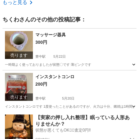
大阪
大阪市
あびこ駅
家具
バラ
もっと見る
ちくわ
さんのその他の投稿記事：
マッサージ器具
300円
売ります
豊中駅
5月22日
一時期よく使っておりましたが状態〇です 薄ピンクです
大阪
豊中市
豊中駅
マッサージ器
ピンク
インスタントコンロ
200円
売ります
豊中駅
5月20日
インスタントコンロです 1度使ったことがあるのですが、火力は十分、燃焼は1時間よ
大阪
豊中市
豊中駅
その他
コンロ
【実家の押し入れ整理】眠っている人形あ
りませんか？
状態が悪くてもOK🙆‍♀️査定0円‼️