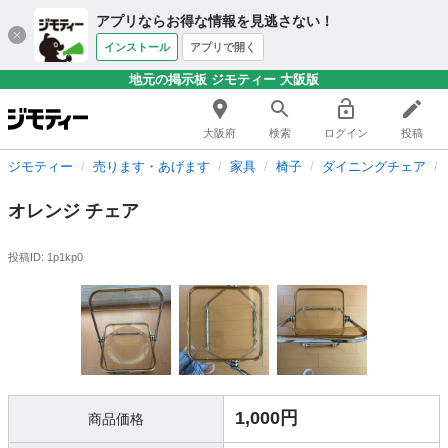
アプリならお得な情報を見逃さない！
インストール
アプリで開く
地元の掲示板 ジモティー 大阪版
大阪府
検索
ログイン
投稿
ジモティー
売ります・あげます
家具
椅子
ダイニングチェア
オレンジ チェア
投稿ID: 1p1kp0
1,000円
商品価格