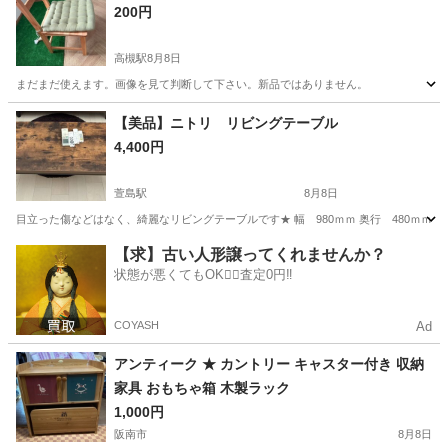
200円
高槻駅
8月8日
まだまだ使えます。画像を見て判断して下さい。新品ではありません。
大阪
高槻市
高槻駅
椅子
【美品】ニトリ リビングテーブル
4,400円
萱島駅
8月8日
目立った傷などはなく、綺麗なリビングテーブルです★ 幅 980ｍｍ 奥行 480ｍｍ 高
大阪
門真市
萱島駅
テーブル
【求】古い人形譲ってくれませんか？
状態が悪くてもOK🙆‍♀️査定0円‼️
COYASH
Ad
アンティーク ★ カントリー キャスター付き 収納
家具 おもちゃ箱 木製ラック
1,000円
阪南市
8月8日