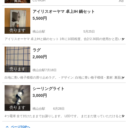
COYASH
Ad
アイリスオーヤマ 卓上IH 鍋セット
5,500円
売ります
桃山台駅
5月25日
アイリスオーヤマ 卓上IHと鍋のセット 1年に10回程度、合計2.30回の使用かと思います
大阪
豊中市
桃山台駅
キッチン家電
アイリスオーヤマ
ラグ
2,000円
売ります
桃山台駅
7月18日
白地に青い格子模様の滑り止めラグ。 - デザイン: 白地に青い格子模様 - 素材: 裏面は滑り止
大阪
豊中市
桃山台駅
家具
ラグ
シーリングライト
3,000円
売ります
桃山台駅
6月28日
4つ電球 全て付けたままでお譲りします。 LEDです。 まだまだ使っていただけると思
大阪
豊中市
桃山台駅
照明器具
ページTOPへ