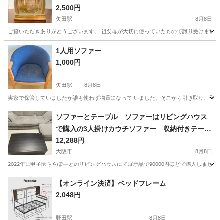
2,500円
矢田駅
8月8日
ご覧いただきありがとうございます。 祖父母が大切に使っていたもので譲り受けましたが
大阪
大阪市
矢田駅
時計
1人用ソファー
1,000円
矢田駅
8月8日
実家で保管していましたが誰も使わず物置になって いました。そこから引き取り、子供が
大阪
大阪市
矢田駅
椅子
ソファーとテーブル ソファーはリビングハウス
で購入の3人掛けカウチソファー 収納付きテーブ
ル
12,288円
大阪市
8月8日
2022年に甲子園ららぽーとのリビングハウスにて展示品で90000円ほどで購入しまし
大阪
大阪市
ソファ
【オンライン決済】ベッドフレーム
2,048円
野田駅
8月8日