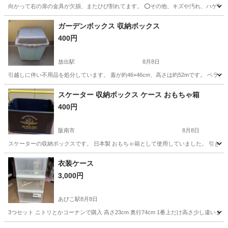
向かって右の扉の金具が欠損、またひび割れてます。 ⭕️その他、キズや汚れ、ハゲ等
大阪
阪南市
収納家具
キャスター
ガーデンボックス 収納ボックス
400円
放出駅
8月8日
引越しに伴い不用品を処分しています。 蓋が約46×46cm、高さは約52mです。 ベラ
大阪
大阪市
放出駅
収納家具
ボックス
スケーター 収納ボックス ケース おもちゃ箱
400円
阪南市
8月8日
スケーターの収納ボックスです。 日本製 おもちゃ箱として使用していました。 引き
大阪
阪南市
インテリア雑貨/小物
ボックス
衣装ケース
3,000円
あびこ駅
8月8日
3つセット ニトリとかコーナンで購入 高さ23cm 奥行74cm 1番上だけ高さ少し違