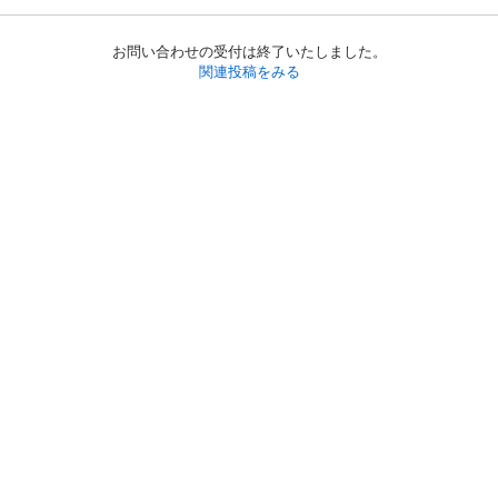
お問い合わせの受付は終了いたしました。
関連投稿をみる
初めての方へ
利用規約
プライバシーポリシー
プライバシー・ステートメント
健全化に資する運用方針
お問い合わせ
運営会社
サイトマップ
ご利用ガイド
フリーワードで探す
PC版で表示
都道府県選択
特定商取引法の表示
利用者情報の外部送信について
© 2011-
2026
Jmty, Inc.