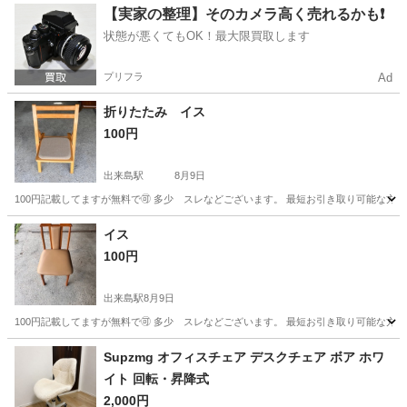
大阪
茨木市
茨木市駅
インテリア雑貨/小物
【実家の整理】そのカメラ高く売れるかも❗️
状態が悪くてもOK！最大限買取します
プリフラ
Ad
折りたたみ イス
100円
出来島駅
8月9日
100円記載してますが無料で🉑 多少 スレなどございます。 最短お引き取り可能な方
大阪
大阪市
出来島駅
椅子
イス
100円
出来島駅
8月9日
100円記載してますが無料で🉑 多少 スレなどございます。 最短お引き取り可能な方
大阪
大阪市
出来島駅
椅子
Supzmg オフィスチェア デスクチェア ボア ホワ
イト 回転・昇降式
2,000円