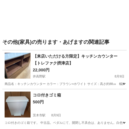
その他(家具)の売ります・あげますの関連記事
【来店いただける方限定】キッチンカウンター
【トレファク摂津店】
22,000円
井高野駅
8月9日
商品名：キッチンカウンター カラー：ブラウン×ホワイト サイズ：高さ約88㎝ 幅約14
大阪
大阪市
井高野駅
収納家具
貸し出し
コロ付きゴミ箱
500円
茨木市駅
8月9日
コロ付きのゴミ箱です。 中古品。ペダルにて、開閉し不具合は、ありません。白色で