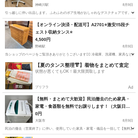
神崎川駅
8月9日
引っ越しに伴い出品します。 ふわふわのボア生地がおしゃれなデスクチェアです。 シ
大阪
大阪市
神崎川駅
椅子
キャスター
【オンライン決済・配送可】A2701⭐️激安‼️5段チ
ェスト収納タンス⭐️
4,500円
野崎駅
8月9日
当ショップのページをご覧頂きありがとうございます🙇‍♂️ 冷蔵庫、洗濯機、家具などほぼ毎日出品しておりますので
大阪
門真市
野崎駅
収納家具
大手
【夏のタンス整理👘】着物をまとめて査定
状態が悪くてもOK！最大限買取します
プリフラ
Ad
【無料・まとめて大歓迎】民泊撤去のため家具・
家電・食器類を無料でお譲りします！（大阪日本
橋・恵美須エリア）
0円
大阪市
8月9日
民泊の撤去（営業終了）に伴い、使用していた家具・家電・備品を一括して【無料】でお譲