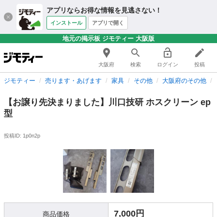
アプリならお得な情報を見逃さない！
インストール
アプリで開く
地元の掲示板 ジモティー 大阪版
大阪府
検索
ログイン
投稿
ジモティー
売ります・あげます
家具
その他
大阪府のその他
【お譲り先決まりました】川口技研 ホスクリーン ep
型
投稿ID: 1p0n2p
7,000円
商品価格