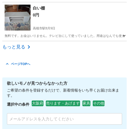
大阪
大阪市
駒川中野駅
ベッド
白い棚
0円
高槻市駅
8月9日
無料です。お金はいりません。テレビ台にして使っていました。用途はなんでも使えそうなので欲し
大阪
高槻市
高槻市駅
ドレッサー
よろしくお願いします
もっと見る
ページTOPへ
欲しいモノが見つからなかった方
ご希望の条件を登録するだけで、新着情報をいち早くお届け出来ま
す。
大阪府
売ります・あげます
家具
その他
選択中の条件