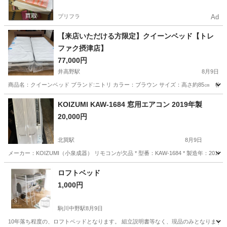
プリフラ
Ad
【来店いただける方限定】クイーンベッド【トレ
ファク摂津店】
77,000円
井高野駅
8月9日
商品名：クイーンベッド ブランド:ニトリ カラー：ブラウン サイズ：高さ約85㎝ 幅約
大阪
大阪市
井高野駅
ベッド
貸し出し
KOIZUMI KAW-1684 窓用エアコン 2019年製
20,000円
北巽駅
8月9日
メーカー：KOIZUMI（小泉成器） リモコンが欠品 * 型番：KAW-1684 * 製造年：2019年 * 冷房専
大阪
大阪市
北巽駅
その他
ロフトベッド
1,000円
駒川中野駅
8月9日
10年落ち程度の、ロフトベッドとなります。 組立説明書等なく、現品のみとなります。 ※