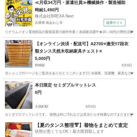
大阪
大阪市
家具
≪月収34万円・派遣社員≫機械操作・製造補助
時給1,490円
株式会社BREXA Next
兵庫県 南あわじ市
提携サイト
リチウムイオン電池部品の製造装置の操作作業！未経験活躍中★20～50代の男性活躍中
兵庫
南あわじ市
その他
【オンライン決済・配送可】A2700⭐️激安‼️7段衣
類タンス天然木収納家具チェスト⭐️
5,000円
野崎駅
8月9日
当ショップのページをご覧頂きありがとうございます🙇‍♂️ 冷蔵庫、洗濯機、家具などほぼ毎日出品しておりますので
大阪
門真市
野崎駅
収納家具
大手
本日限定 セミダブルマットレス
0円
大国町駅
8月9日
セミダブルマットレスです。 状態は特に汚れなどは見当たらず綺麗なのでまだまだお使
大阪
大阪市
大国町駅
ベッド
セミダブル
【夏のタンス整理👘】着物をまとめて査定
状態が悪くてもOK！最大限買取します