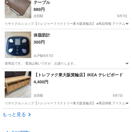
テーブル
880円
吉田駅
8月7日
リサイクルショップ【トレジャーファクトリー東大阪箕輪店】 ●商品情報 アイテム ：折
大阪
東大阪市
吉田駅
テーブル
箕輪
体脂肪計
300円
出戸駅
8月7日
使用品です。 電池は無いですが、お譲りします。
大阪
大阪市
出戸駅
家具
コンパクト
【トレファク東大阪箕輪店】IKEA テレビボード
4,400円
吉田駅
8月7日
リサイクルショップ【トレジャーファクトリー東大阪箕輪店】 ●商品情報 アイテム ：テレビ
大阪
東大阪市
吉田駅
収納家具
箕輪
もっと見る