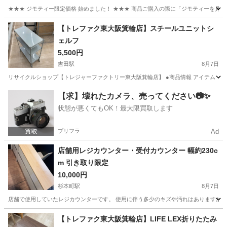
★★★ ジモティー限定価格 始めました！ ★★★ 商品ご購入の際に「ジモティーを見た
大阪
和泉市
光明池駅
収納家具
ジャングル
【トレファク東大阪箕輪店】スチールユニットシ
ェルフ
5,500円
吉田駅
8月7日
リサイクルショップ【トレジャーファクトリー東大阪箕輪店】 ●商品情報 アイテム ：ス
大阪
東大阪市
吉田駅
収納家具
箕輪
【求】壊れたカメラ、売ってください📷✨
状態が悪くてもOK！最大限買取します
プリフラ
Ad
店舗用レジカウンター・受付カウンター 幅約230c
m 引き取り限定
10,000円
杉本町駅
8月7日
店舗で使用していたレジカウンターです。 使用に伴う多少のキズや汚れはありますが、ま
大阪
大阪市
杉本町駅
テーブル
カウンター
【トレファク東大阪箕輪店】LIFE LEX折りたたみ