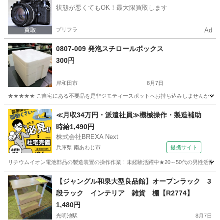
状態が悪くてもOK！最大限買取します
プリフラ
Ad
0807-009 発泡スチロールボックス
300円
岸和田市
8月7日
★★★★★ ご自宅にある不要品を是非ジモティースポットへお持ち込みしませんか？ 家
大阪
岸和田市
収納家具
発泡スチロール
≪月収34万円・派遣社員≫機械操作・製造補助
時給1,490円
株式会社BREXA Next
兵庫県 南あわじ市
提携サイト
リチウムイオン電池部品の製造装置の操作作業！未経験活躍中★20～50代の男性活躍中
兵庫
南あわじ市
その他
【ジャングル和泉大型良品館】オープンラック 3
段ラック インテリア 雑貨 棚【R2774】
1,480円
光明池駅
8月7日