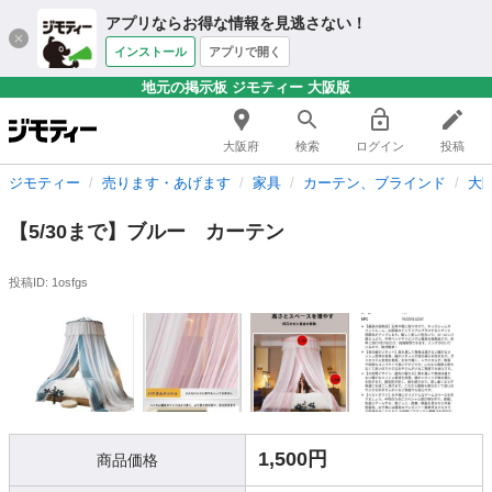
アプリならお得な情報を見逃さない！
インストール
アプリで開く
地元の掲示板 ジモティー 大阪版
大阪府
検索
ログイン
投稿
ジモティー
売ります・あげます
家具
カーテン、ブラインド
大
【5/30まで】ブルー カーテン
投稿ID: 1osfgs
1,500円
商品価格