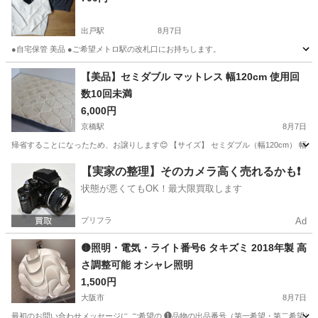
出戸駅
8月7日
●自宅保管 美品 ●ご希望メトロ駅の改札口にお持ちします。
大阪
大阪市
出戸駅
家具
譲り
【美品】セミダブル マットレス 幅120cm 使用回
数10回未満
6,000円
京橋駅
8月7日
帰省することになったため、お譲りします😊 【サイズ】 セミダブル（幅120cm） 幅120cm × 
大阪
大阪市
京橋駅
寝具
セミダブル
【実家の整理】そのカメラ高く売れるかも❗️
状態が悪くてもOK！最大限買取します
プリフラ
Ad
🟡照明・電気・ライト番号6 タキズミ 2018年製 高
さ調整可能 オシャレ照明
1,500円
大阪市
8月7日
最初のお問い合わせメッセージに ご希望の ❶品物の出品番号（第一希望・第二希望） ❷