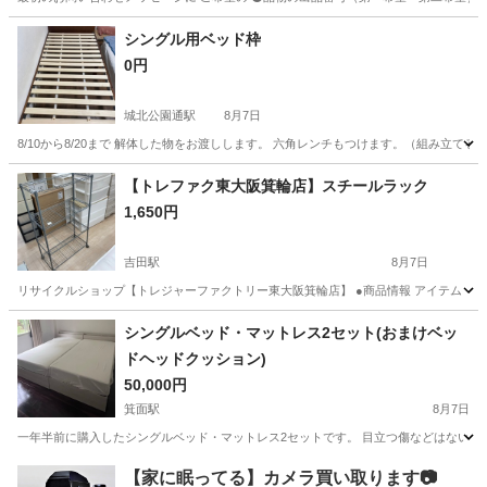
大阪
大阪市
照明器具
タキズミ
シングル用ベッド枠
0円
城北公園通駅
8月7日
8/10から8/20まで 解体した物をお渡しします。 六角レンチもつけます。（組み立てる
大阪
大阪市
城北公園通駅
ベッド
【トレファク東大阪箕輪店】スチールラック
1,650円
吉田駅
8月7日
リサイクルショップ【トレジャーファクトリー東大阪箕輪店】 ●商品情報 アイテム ：スチ
大阪
東大阪市
吉田駅
収納家具
箕輪
シングルベッド・マットレス2セット(おまけベッ
ドヘッドクッション)
50,000円
箕面駅
8月7日
一年半前に購入したシングルベッド・マットレス2セットです。 目立つ傷などはないですが中古品
大阪
箕面市
箕面駅
ベッド
【家に眠ってる】カメラ買い取ります📷