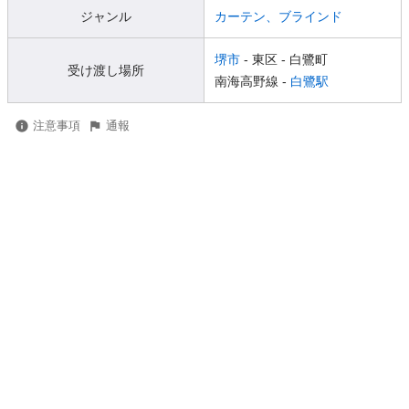
ジャンル
カーテン、ブラインド
堺市
- 東区
- 白鷺町
受け渡し場所
南海高野線 -
白鷺駅
注意事項
通報