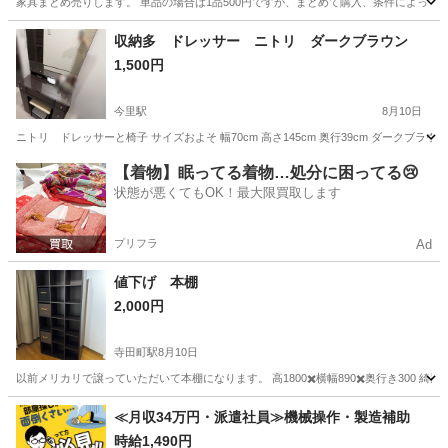
家具まとめ売りします。 単品の場合は1品500円ですが、まとめて購入、条件によって
大阪
守口市
大日駅
収納家具
収納多 ドレッサー ニトリ ダークブラウン
1,500円
今里駅
8月10日
ニトリ ドレッサーと椅子 サイズおよそ 幅70cm 高さ145cm 奥行39cm ダークブ
大阪
大阪市
今里駅
ドレッサー
ニトリ
【着物】眠ってる着物…処分に困ってる😢
状態が悪くてもOK！最大限買取します
プリフラ
Ad
値下げ 本棚
2,000円
寺田町駅
8月10日
以前メリカリで譲っていただいて本棚になります。 高1800✖️横幅890✖️奥行き300
大阪
大阪市
寺田町駅
収納家具
≪月収34万円・派遣社員≫機械操作・製造補助
時給1,490円