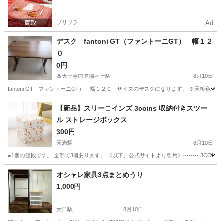
プリフラ
Ad
デスク fantoni GT（ファントーニGT） 幅１２
０
0円
四天王寺前夕陽ヶ丘駅
8月10日
fantoni GT（ファントーニGT） 幅１２０ サイズのデスクになります。 ※天板色 
大阪
大阪市
四天王寺前夕陽ヶ丘駅
オフィス用家具
【新品】スリーコインズ 3coins 収納付きスツー
ル ストレージボックス
300円
天満駅
8月10日
●1個の値段です。 全部で3個あります。 《以下、公式サイトより引用》-------- 3CO
大阪
大阪市
天満駅
椅子
ボックス
オシャレ家具3点まとめうり
1,000円
大日駅
8月10日