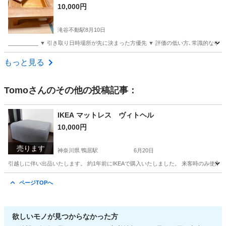
10,000円
滝谷不動駅
8月10日
__________ ▼ 引き取り日時場所が先に決まった方優先 ▼ 評価の低い方､常識的なや
大阪
富田林市
滝谷不動駅
テーブル
もっと見る
Tomo
さんのその他の投稿記事：
IKEA マットレス ヴィトヘル
10,000円
売ります
神奈川県 鴨居駅
6月20日
引越しに伴い出品いたします。 約1年前にIKEAで購入いたしました。 来客時のみ使
神奈川
横浜市
鴨居駅
寝具
ページTOPへ
欲しいモノが見つからなかった方