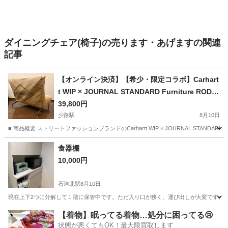
ダイニングチェア(椅子)の売ります・あげますの関連
記事
【オンライン決済】【希少・限定コラボ】Carhart
t WIP × JOURNAL STANDARD Furniture RODE
Z CHAIR ソファ
39,800円
少路駅
8月10日
■ 商品概要 ストリートファッションブランドのCarhartt WIP × JOURNAL STANDA
大阪
豊中市
少路駅
ソファ
食器棚
10,000円
石津北駅
8月10日
現在上下2つに分解して１階に保管中です。ただ入り口が狭く、運び出しが大変ですので
大阪
堺市
石津北駅
収納家具
【着物】眠ってる着物…処分に困ってる😢
状態が悪くてもOK！最大限買取します