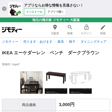
アプリならお得な情報を見逃さない！
インストール
アプリで開く
地元の掲示板 ジモティー 大阪版
大阪府
検索
ログイン
投稿
ジモティー
売ります・あげます
家具
椅子
ダイニングチェア
IKEA エーケダーレン ベンチ ダークブラウン
投稿ID: 1ogoi7
3,000円
商品価格