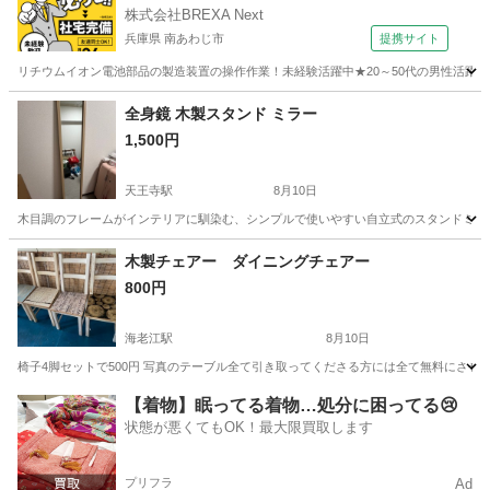
株式会社BREXA Next
兵庫県 南あわじ市
提携サイト
リチウムイオン電池部品の製造装置の操作作業！未経験活躍中★20～50代の男性活躍中
兵庫
南あわじ市
その他
全身鏡 木製スタンド ミラー
1,500円
天王寺駅
8月10日
木目調のフレームがインテリアに馴染む、シンプルで使いやすい自立式のスタンドミラーです
大阪
大阪市
天王寺駅
ミラー/鏡
木製チェアー ダイニングチェアー
800円
海老江駅
8月10日
椅子4脚セットで500円 写真のテーブル全て引き取ってくださる方には全て無料にさ
大阪
大阪市
海老江駅
椅子
【着物】眠ってる着物…処分に困ってる😢
状態が悪くてもOK！最大限買取します
プリフラ
Ad