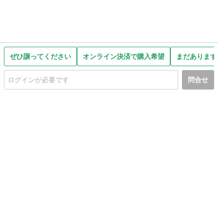
ぜひ譲ってください
オンライン決済で購入希望
まだあります
問合せ
初めての方へ
利用規約
プライバシーポリシー
プライバシー・ステートメント
健全化に資する運用方針
お問い合わせ
運営会社
サイトマップ
ご利用ガイド
フリーワードで探す
PC版で表示
都道府県選択