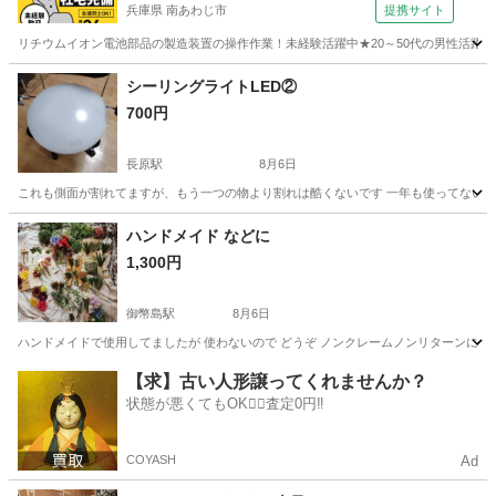
兵庫県 南あわじ市
提携サイト
リチウムイオン電池部品の製造装置の操作作業！未経験活躍中★20～50代の男性活躍中
兵庫
南あわじ市
その他
シーリングライトLED②
700円
長原駅
8月6日
これも側面が割れてますが、もう一つの物より割れは酷くないです 一年も使ってないで
大阪
大阪市
長原駅
照明器具
ハンドメイド などに
1,300円
御幣島駅
8月6日
ハンドメイドで使用してましたが 使わないので どうぞ ノンクレームノンリターンにて
大阪
大阪市
御幣島駅
インテリア雑貨/小物
ハンドメイド
【求】古い人形譲ってくれませんか？
状態が悪くてもOK🙆‍♀️査定0円‼️
COYASH
Ad