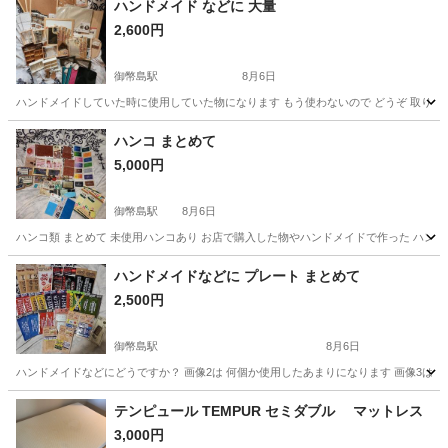
ハンドメイド などに 大量
2,600円
御幣島駅
8月6日
ハンドメイドしていた時に使用していた物になります もう使わないので どうぞ 取り
大阪
大阪市
御幣島駅
インテリア雑貨/小物
ハンドメイド
ハンコ まとめて
5,000円
御幣島駅
8月6日
ハンコ類 まとめて 未使用ハンコあり お店で購入した物やハンドメイドで作った ハンコに
大阪
大阪市
御幣島駅
インテリア雑貨/小物
インク
ハンドメイドなどに プレート まとめて
2,500円
御幣島駅
8月6日
ハンドメイドなどにどうですか？ 画像2は 何個か使用したあまりになります 画像3は
大阪
大阪市
御幣島駅
インテリア雑貨/小物
画像
テンピュール TEMPUR セミダブル マットレス
3,000円