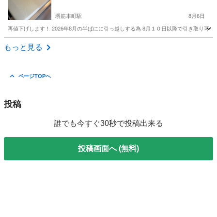
堺筋本町駅
8月6日
再値下げします！ 2026年8月の半ばにに引っ越しする為 8月１０日以降で引き取り可能です！ 
大阪
大阪市
堺筋本町駅
寝具
もっと見る
ページTOPへ
投稿
誰でも今すぐ30秒で投稿出来る
投稿画面へ (無料)