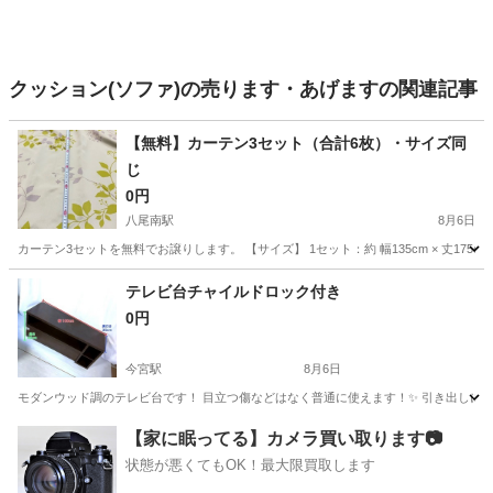
クッション(ソファ)の売ります・あげますの関連記事
【無料】カーテン3セット（合計6枚）・サイズ同
じ
0円
八尾南駅
8月6日
カーテン3セットを無料でお譲りします。 【サイズ】 1セット：約 幅135cm × 丈1
大阪
八尾市
八尾南駅
カーペット/マット/ラグ
カーテン
テレビ台チャイルドロック付き
0円
今宮駅
8月6日
モダンウッド調のテレビ台です！ 目立つ傷などはなく普通に使えます！✨ 引き出しに
大阪
大阪市
今宮駅
収納家具
【家に眠ってる】カメラ買い取ります📷
状態が悪くてもOK！最大限買取します