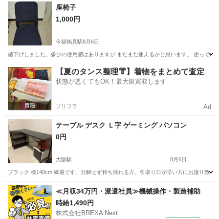
大阪
八尾市
椅子
ジャンク品
座椅子
1,000円
今福鶴見駅
8月6日
値下げしました。多少の使用感はありますが まだまだ使えるかと思います。 使ってい
大阪
大阪市
今福鶴見駅
椅子
【夏のタンス整理👘】着物をまとめて査定
状態が悪くてもOK！最大限買取します
プリフラ
Ad
テーブル デスク Ｌ字 ゲーミング パソコン
0円
大阪駅
8月6日
ブラック 横140cm 綺麗です。分解せず持ち帰れる方。引取り日が早い方にお譲り致しま
大阪
大阪市
大阪駅
テーブル
ゲーミング
≪月収34万円・派遣社員≫機械操作・製造補助
時給1,490円
株式会社BREXA Next