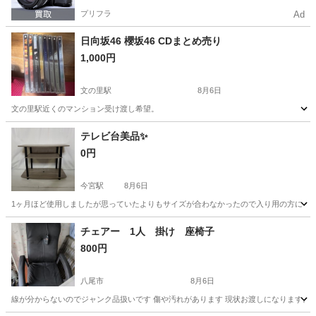
プリフラ
Ad
日向坂46 櫻坂46 CDまとめ売り
1,000円
文の里駅
8月6日
文の里駅近くのマンション受け渡し希望。
大阪
大阪市
文の里駅
家具
テレビ台美品✨
0円
今宮駅
8月6日
1ヶ月ほど使用しましたが思っていたよりもサイズが合わなかったので入り用の方に！✨ 定
大阪
大阪市
今宮駅
収納家具
チェアー 1人 掛け 座椅子
800円
八尾市
8月6日
線が分からないのでジャンク品扱いです 傷や汚れがあります 現状お渡しになります。