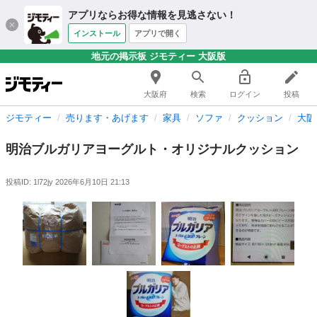
アプリならお得な情報を見逃さない！
インストール
アプリで開く
地元の掲示板 ジモティー 大阪版
大阪府
検索
ログイン
投稿
ジモティー
売ります・あげます
家具
ソファ
クッション
大阪
明治ブルガリアヨーグルト・オリジナルクッション
投稿ID: 1l72jy
2026年6月10日 21:13