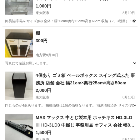
6cm
1,000円
東大阪市
8月10日
簡易清掃済み サイズ(約) 全体：幅50cm×奥行15cm×高さ66cm 収納（2、3段目）：幅46
大阪
東大阪市
収納家具
ラック
棚
300円
南方駅
8月10日
写真にて確認お願いします。
大阪
大阪市
南方駅
収納家具
4個あり ゴミ箱 ペールボックス スイング式ふた 事
務所 店舗 会社 幅21cm×奥行25cm×高さ50cm
2,000円
東大阪市
8月10日
同じものが4個あります。 掲載価格は1個の価格なります。 簡易清掃済み サイズ(約) 全体：
大阪
東大阪市
オフィス用家具
会社
MAX マックス 中とじ製本用 ホッチキス HD-3LD
Ⅲ HD-3LD3 中綴じ 事務用品 オフィス 会社 幅8c
m×奥行52cm×高さ14cm
1,500円
東大阪市
8月10日