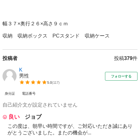
幅３７×奥行２６×高さ９ｃｍ

収納　収納ボックス　PCスタンド　収納ケース
投稿者
投稿
379
件
K
男性
フォローする
5.0
(
117
)
身分証
電話番号
自己紹介文が設定されていません
良い
ジョブ
この度は、朝早い時間ですが、ご対応いただき誠にあり
がとうございました。またの機会が...