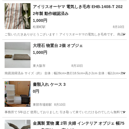
アイリスオーヤマ 電気しき毛布 EHB-1408-T 202
2年製 動作確認済み
1,000円
松屋町駅
8月10日
ご覧いただきありがとうございます！ アイリスオーヤマの電気しき毛布です。 商品詳細 ・メーカ
大阪
大阪市
松屋町駅
家具
大理石 物置台 2個 オブジェ
1,000円
東大阪市
8月10日
簡易清掃済み サイズ（約） 全体：幅28cm×奥行18.5cm×高さ2cm 全体：幅12cm×奥
大阪
東大阪市
インテリア雑貨/小物
大理石
書類入れ ケース 3
0円
東部市場前駅
8月10日
事務所で 5年ほど 使用しておりました 引き取って来ていただけるのでしたら無料で差
大阪
大阪市
東部市場前駅
収納家具
金属製 置物 鷹 2羽 夫婦 インテリア オブジェ 幅75