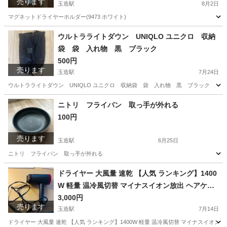
売ります
玉造駅
8月2日
マグネットドライヤーホルダー(9473 ホワイト)
大阪
大阪市
玉造駅
照明器具
ウルトラライトダウン UNIQLO ユニクロ 収納
袋 袋 入れ物 黒 ブラック
500円
売ります
玉造駅
7月24日
ウルトラライトダウン UNIQLO ユニクロ 収納袋 袋 入れ物 黒 ブラック
大阪
大阪市
玉造駅
その他
ライトダウン
ニトリ フライパン 取っ手が外れる
100円
売ります
玉造駅
6月25日
ニトリ フライパン 取っ手が外れる
大阪
大阪市
玉造駅
調理器具
フライパン
ドライヤー 大風量 速乾 【人気 ランキング】1400
W 軽量 温冷風切替 マイナスイオン放出 ヘアケア
ヘアドライヤー 風量調整 コンパクト ノズル付き
3,000円
売ります
折り畳み式 家庭用 ヘアサロン 旅行用 PSE認証済
玉造駅
7月14日
み
ドライヤー 大風量 速乾 【人気 ランキング】1400W 軽量 温冷風切替 マイナスイオン放