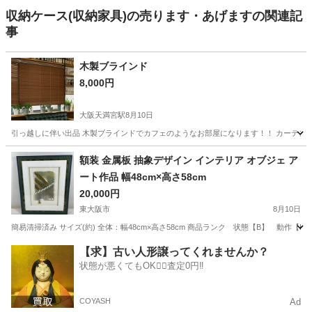
収納ケース(収納家具)の売ります・あげますの関連記
事
木製ブラインド
8,000円
大阪天満宮駅
8月10日
引っ越しに伴い出品 木製ブラインドでカフェのようなお部屋になります！！ カーテンよりも
大阪
大阪市
大阪天満宮駅
カーテン、ブラインド
額装 金属板 抽象デザイン インテリア オブジェ ア
ート作品 幅48cm×高さ58cm
20,000円
東大阪市
8月10日
簡易清掃済み サイズ(約) 全体：幅48cm×高さ58cm 商品ランク 状態【B】 動作【
大阪
東大阪市
インテリア雑貨/小物
金属板
【求】古い人形譲ってくれませんか？
状態が悪くてもOK🙆‍♀️査定0円‼️
COYASH
Ad