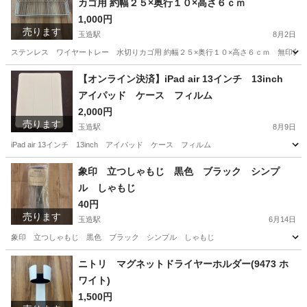
カゴ用 約幅２５×奥行１０×高さ６ｃｍ
1,000円
売ります
玉造駅
8月2日
ステンレス ワイヤートレー 水切りカゴ用 約幅２５×奥行１０×高さ６ｃｍ 無印良
大阪
大阪市
玉造駅
その他
【オンライン決済】iPad air 13インチ 13inch
アイパッド ケース フィルム
2,000円
売ります
玉造駅
8月9日
iPad air 13インチ 13inch アイパッド ケース フィルム
大阪
大阪市
玉造駅
その他
象印 立つしゃもじ 黒色 ブラック シンプ
ル しゃもじ
40円
売ります
玉造駅
6月14日
象印 立つしゃもじ 黒色 ブラック シンプル しゃもじ
大阪
大阪市
玉造駅
調理器具
象印
ニトリ マグネットドライヤーホルダー(9473 ホ
ワイト)
1,500円