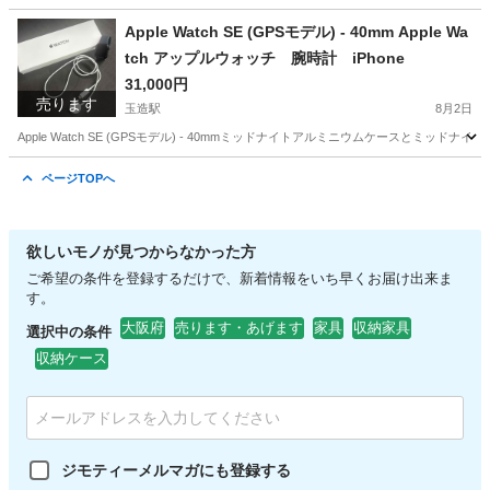
大阪
大阪市
玉造駅
美容家電
ヘアドライヤー
Apple Watch SE (GPSモデル) - 40mm Apple Wa
tch アップルウォッチ 腕時計 iPhone
31,000円
売ります
玉造駅
8月2日
Apple Watch SE (GPSモデル) - 40mmミッドナイトアルミニウムケースとミッドナ
大阪
大阪市
玉造駅
周辺機器
ページTOPへ
欲しいモノが見つからなかった方
ご希望の条件を登録するだけで、新着情報をいち早くお届け出来ま
す。
大阪府
売ります・あげます
家具
収納家具
選択中の条件
収納ケース
ジモティーメルマガにも登録する