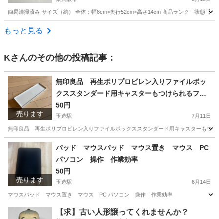
簡易清掃済み サイズ（約） 全体：幅8cm×奥行52cm×高さ14cm 商品ランク 状態【
大阪
東大阪市
オフィス用家具
もっと見る
K
さんのその他の投稿記事：
無印良品 再生ポリプロピレン入りファイルボッ
クススタンダード用キャスターもつけられるフタ
幅１０ｃｍ用 ホワイトグレー
50円
売ります
玉造駅
7月11日
無印良品 再生ポリプロピレン入りファイルボックススタンダード用キャスターもつけ
大阪
大阪市
玉造駅
その他
無印良品
パッド マウスパッド マウス置き マウス PC
パソコン 操作 作業効率
50円
売ります
玉造駅
6月14日
マウスパッド マウス置き マウス PC パソコン 操作 作業効率
大阪
大阪市
玉造駅
その他
マウス
【求】古い人形譲ってくれませんか？