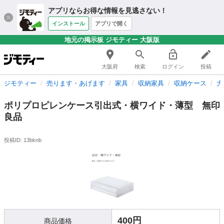
アプリならお得な情報を見逃さない！
インストール
アプリで開く
地元の掲示板 ジモティー 大阪版
大阪府
検索
ログイン
投稿
ジモティー
売ります・あげます
家具
収納家具
収納ケース
大
ポリプロピレンケース引出式・横ワイド・薄型 無印
良品
投稿ID: 13bknb
400円
商品価格