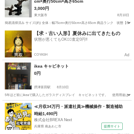
cm×奥行50cm×高さ65cm
3,000円
東大阪市
8月10日
簡易清掃済み サイズ(約) 全体：幅75cm×奥行50cm×高さ65cm 商品ランク 状態【
大阪
東大阪市
インテリア雑貨/小物
オブジェ
【求・古い人形】夏休みに出てきたもの
状態が悪くてもOK🙆‍♀️査定0円‼️
COYASH
Ad
ikea キャビネット
0円
摂津富田駅
8月10日
5年ほど前にikeaで購入したガラスディスプレイ キャビネットです。 使用用途はフィ
大阪
高槻市
摂津富田駅
収納家具
ikea
≪月収34万円・派遣社員≫機械操作・製造補助
時給1,490円
株式会社BREXA Next
兵庫県 南あわじ市
提携サイト