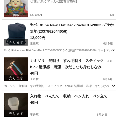
状態が悪くてもOK🙆‍♀️査定0円‼️
COYASH
Ad
ﾘｭｯｸ/Rhine New Flat BackPack/CC-28039/ﾌﾞﾗｯｸ/
無地(2337862044056)
12,000円
売ります
玉造駅
6月16日
ﾘｭｯｸ/Rhine New Flat BackPack/CC-28039/ﾌﾞﾗｯｸ/無地(233786204405
大阪
大阪市
玉造駅
バッグ
New
カミソリ 髭剃り すね毛剃り スティック sc
hick 清潔感 清潔 みだしなち身だしなみ
40円
売ります
玉造駅
6月14日
カミソリ 髭剃り すね毛剃り スティック schick 清潔感 清潔 身だしなみ
大阪
大阪市
玉造駅
その他
カミソリ
入れ物 ぺんたて 収納 ペン入れ ペン立て
40円
売ります
玉造駅
6月14日