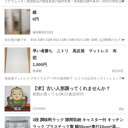
リチウムイオン電池部品の製造装置の操作作業！未経験活躍中★20～50代の男性活躍中
兵庫
南あわじ市
その他
鏡
0円
塚本駅
8月10日
自立型の鏡です。 8/10 15時~21時 8/13 11時~15時 8/14 11時~15時 上記
大阪
大阪市
塚本駅
ミラー/鏡
早い者勝ち ニトリ 高反発 マットレス 布
団
1,000円
加美駅
8月10日
高反発マットレス デオドラエアー7H S 販売終了: ニトリの公式オンラインショップ
大阪
大阪市
加美駅
寝具
【求】古い人形譲ってくれませんか？
状態が悪くてもOK🙆‍♀️査定0円‼️
COYASH
Ad
3段 調味料ラック 隙間収納 キャスター付 キッチン
ラック プラスチック製 幅50cm×奥行15cm×高さ6