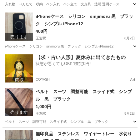
入れ物 ぺんたて 収納 ペン入れ ペン立て 文房具 透明 透明ケース
大阪
大阪市
玉造駅
その他
文房具
iPhoneケース シリコン sinjimoru 黒 ブラッ
ク シンプル iPhone12
400円
売ります
玉造駅
8月2日
iPhoneケース シリコン sinjimoru 黒 ブラック シンプル iPhone12
大阪
大阪市
玉造駅
携帯アクセサリー
ケース
【求・古い人形】夏休みに出てきたもの
状態が悪くてもOK🙆‍♀️査定0円‼️
COYASH
Ad
ベルト スーツ 調整可能 スライド式 シンプ
ル 黒 ブラック
1,000円
売ります
玉造駅
8月2日
ベルト スーツ 調整可能 スライド式 シンプル 黒 ブラック
大阪
大阪市
玉造駅
その他
無印良品 ステンレス ワイヤートレー 水切り