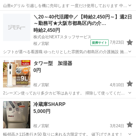
山善xグリル 引越しを機に売却します 一度だけ使用しております 中古
品が気になる方はご遠慮ください ※受け渡し場所は応相談
大阪
大阪市
桜ノ宮駅
キッチン家電
山善
＼20～40代活躍中／【時給2,450円～】週2日
～勤務可★大阪市都島区内の介…
時給2,450円
株式会社NEXTスタッフサービス
7月23日
提携サイト
桜ノ宮駅
シフトが選べる看護職 ゆったりとした雰囲気の都島区の介護施設 施設
未経験可 【アピールポイント】 *⏩最短3日でお仕事開始!スピーディ
大阪
桜ノ宮駅
看護師
タワー型 加湿器
ーでスムーズな転職* *⏩お仕事にブランクのある方も積極採用中* *⏩
0円
シフト制で週2日～...
桜ノ宮駅
4月10日
2シーズン使っており多少カビ等はあります。 掃除して使ってくださ
い。 片付けに伴い出品します。 土日での取引が主になるかと思いま
大阪
大阪市
桜ノ宮駅
季節、空調家電
タワー
冷蔵庫SHARP
す。 まとめて購入しましたが、部屋がキャパオーバーとなり出品しま
5,000円
す。 桜ノ宮駅近辺のお取引お...
桜ノ宮駅
3月24日
幅48高さ115奥行き50 取りに来れる方限定です。 値下げできます！