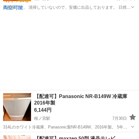
先着順です。 清掃していないので、安価に出品しております。 日焼け
あります。
大阪
大阪市
桜ノ宮駅
季節、空調家電
SHARP
【配達可】Panasonic NR-B149W 冷蔵庫
2016年製
6,144円
桜ノ宮駅
7月30日
314Lのホワイト冷蔵庫、Panasonic製NR-B149W、2016年製。 5年ほ
ど使用しました。 - ブランド: Panasonic - モデル名: NR-B149W - 製造
大阪
大阪市
桜ノ宮駅
キッチン家電
Panasonic
【配達可】maxzen 50型 液晶テレビ