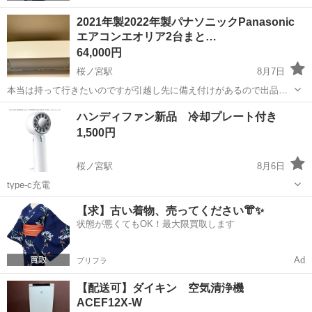
2021年製2022年製パナソニックPanasonic
エアコンエオリア2台まと…
64,000円
桜ノ宮駅
8月7日
本当は持って行きたいのですが引越し先に備え付けがあるので出品い
たします 2021年製1台 2022年製1台 お掃除機能付ルームエアコンエオ
大阪
大阪市
桜ノ宮駅
季節、空調家電
ハンディファン新品 冷却プレート付き
リアになります パナソニック専用携帯アプリでエアコンを操作してい
1,500円
たのでコントローラーは...
桜ノ宮駅
8月6日
type-c充電
大阪
大阪市
桜ノ宮駅
季節、空調家電
新品
【求】古い着物、売ってください👘✨
状態が悪くてもOK！最大限買取します
Ad
プリフラ
【配送可】ダイキン 空気清浄機
ACEF12X-W