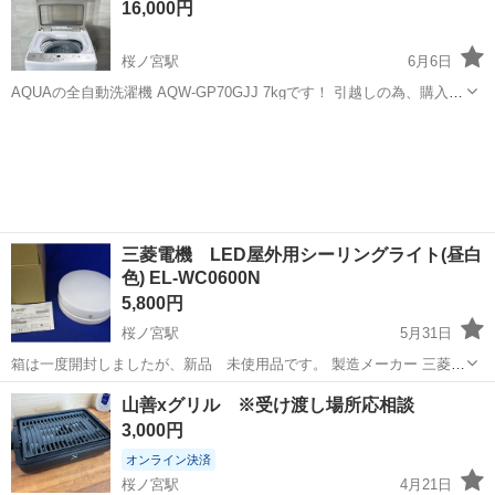
16,000円
も簡単...
桜ノ宮駅
6月6日
AQUAの全自動洗濯機 AQW-GP70GJJ 7kgです！ 引越しの為、購入し
てくれる方探しております。 引取限定です！ ○簡易乾燥機能付きで、
大阪
大阪市
桜ノ宮駅
生活家電
部屋干しや少量の衣類の乾燥に便利です！ ○ガラストップでお手入れ
も...
三菱電機 LED屋外用シーリングライト(昼白
色) EL-WC0600N
5,800円
桜ノ宮駅
5月31日
箱は一度開封しましたが、新品 未使用品です。 製造メーカー 三菱電
機 商品型番 EL-WC0600N 商品状態 未使用品 荷物のサイズ 〜100cm
大阪
大阪市
桜ノ宮駅
家電
三菱電機
山善xグリル ※受け渡し場所応相談
荷物の重量 〜5kg
3,000円
オンライン決済
桜ノ宮駅
4月21日