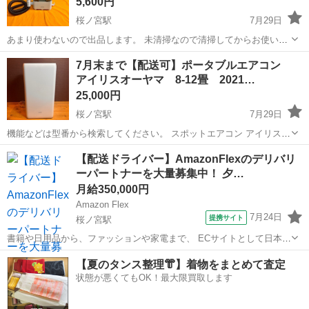
5,600円
桜ノ宮駅
7月29日
あまり使わないので出品します。 未清掃なので清掃してからお使いく
ださい。 あまり使用していませんが、猫を飼っていたので気になる方
大阪
大阪市
桜ノ宮駅
生活家電
リンサークリーナー
7月末まで【配送可】ポータブルエアコン
はご遠慮ください。 〜商品詳細〜 メーカー:アイリスオーヤマ IRIS
アイリスオーヤマ 8-12畳 2021…
OYAMA 年式:2...
25,000円
桜ノ宮駅
7月29日
機能などは型番から検索してください。 スポットエアコン アイリスオ
ーヤマ ポータブルクーラー エアコン 冷風除湿環境 暖房機能 型
大阪
大阪市
桜ノ宮駅
季節、空調家電
【配送ドライバー】AmazonFlexのデリバリ
番 IPA-3521GH-W 年式 2021年式 画像に写っ...
ーパートナーを大量募集中！ 夕…
アイリスオーヤマ
月給350,000円
Amazon Flex
7月24日
提携サイト
桜ノ宮駅
書籍や日用品から、ファッションや家電まで、 ECサイトとして日本最
大級の品揃えを誇るAmazon（アマゾン）が、 Amazon Flex（アマゾ
大阪
大阪市
桜ノ宮駅
物流
【夏のタンス整理👘】着物をまとめて査定
ンフレックス）のデリバリーパートナーを募集中！ Amazon Flex (ア...
状態が悪くてもOK！最大限買取します