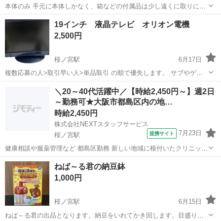
本体のみ 手元に本体しかなく、箱などの付属品は少し遠くに取りに行
かないといけないため+5000円でお付けします 実物を確認してからの
大阪
大阪市
桜ノ宮駅
その他
ターミナル
19インチ 液晶テレビ オリオン電機
お取引でも大丈夫です
2,500円
桜ノ宮駅
6月17日
複数応募の人>取引早い人>単品取引 の順で優先します。 サブやゲー
ム用にいかがでしょうか？ 動作確認済み、詳細は内容画像参照。 現物
大阪
大阪市
桜ノ宮駅
テレビ
場所
＼20～40代活躍中／【時給2,450円～】週2日
そのままお渡しです。 取引場所は、最寄駅桜ノ宮駅の当方指定の場所
～勤務可★大阪市都島区内の地…
です。 あんしん決済...
時給2,450円
株式会社NEXTスタッフサービス
7月23日
提携サイト
桜ノ宮駅
健康相談や服薬管理など 都島区勤務 新しい地域に根付いたクリニック
*✨あなたのスキルを必要としている施設があります✨* ⭐高収入&働き
大阪
桜ノ宮駅
看護師
ねば～る君の納豆鉢
やすさ重視のお仕事探し! *⏩介護業務とは分業の為、看護業務に専念
1,000円
できます!* *⏩...
桜ノ宮駅
6月15日
ねば～る君の出品となります。納豆をいれてかき回します。目盛りが