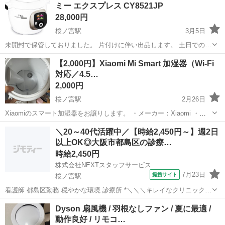
ミー エクスプレス CY8521JP
28,000円
桜ノ宮駅
3月5日
未開封で保管しておりました。 片付けに伴い出品します。 土日での取
引が主になるかと思います。 まとめて購入しましたが、部屋がキャパ
大阪
大阪市
桜ノ宮駅
季節、空調家電
ティファール
【2,000円】Xiaomi Mi Smart 加湿器（Wi-Fi
オーバーとなり出品します。 桜ノ宮駅近辺のお取引お願いします。 詳
対応／4.5…
細は決定後にお伝えします...
2,000円
桜ノ宮駅
2月26日
Xiaomiのスマート加湿器をお譲りします。 ・メーカー：Xiaomi ・モ
デル：Mi Smart Antibacterial Humidifier ・容量：4.5L ・機能：Wi-Fi対
大阪
大阪市
桜ノ宮駅
季節、空調家電
Xiaomi
＼20～40代活躍中／【時給2,450円～】週2日
応（アプリ連動可） ...
以上OK◎大阪市都島区の診療…
時給2,450円
株式会社NEXTスタッフサービス
7月23日
提携サイト
桜ノ宮駅
看護師 都島区勤務 穏やかな環境 診療所 *＼＼＼キレイなクリニックで
働こう!///* ⭐高収入&働きやすさ重視のお仕事探し ⭐週2日～/平日のみ/
大阪
桜ノ宮駅
看護師
Dyson 扇風機 / 羽根なしファン / 夏に最適 /
曜日固定/残業なし等、ご希望をお聞かせください ⭐即日勤務OK/20～
動作良好 / リモコ…
5...