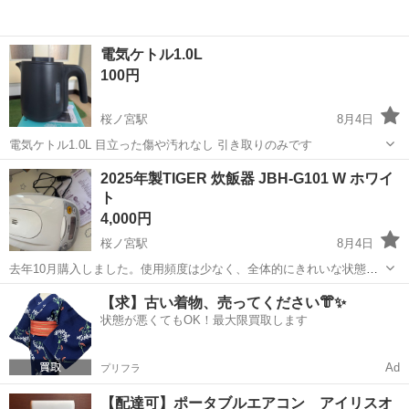
電気ケトル1.0L
100円
桜ノ宮駅
8月4日
電気ケトル1.0L 目立った傷や汚れなし 引き取りのみです
大阪
大阪市
桜ノ宮駅
キッチン家電
2025年製TIGER 炊飯器 JBH-G101 W ホワイ
ト
4,000円
桜ノ宮駅
8月4日
去年10月購入しました。使用頻度は少なく、全体的にきれいな状態で
す。 黒遠赤厚釜を採用し、2メモリー時計式タイマーと調理コースを
大阪
大阪市
桜ノ宮駅
キッチン家電
【求】古い着物、売ってください👘✨
備えたマイコン炊飯ジャーです。 - ブランド: TIGER - モデル番号:
状態が悪くてもOK！最大限買取します
JBH-G10...
Ad
プリフラ
【配達可】ポータブルエアコン アイリスオ