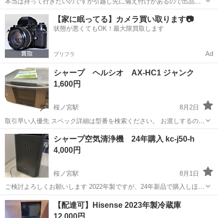
本当は持って行きたいのですが引越し先に備え付けがあるので出品い
たします お掃除機能付きエアコン パナソニックルームエアコンエオリ
大阪
大阪市
桜ノ宮駅
季節、空調家電
パナソニック
【家に眠ってる】カメラ買い取ります📷
アになります 17畳のリビングにて使用してました 2021年製になりま
状態が悪くてもOK！最大限買取します
す アプリで操作していたの...
Ad
プリフラ
シャープ ヘルシオ AX-HC1 ジャンク
1,600円
桜ノ宮駅
8月2日
取引早い人優先 スペック詳細は型番を検索ください。 お渡しするのは
本体 取説兼レシピ本 結構埃かぶってます。使えてましたが数年放置
大阪
大阪市
桜ノ宮駅
キッチン家電
ヘルシオ
シャープ空気清浄機 24年購入 kc-j50-h
でジャンクです。ノークレームノーリターンでお願いします。 現物そ
4,000円
のままお渡しです。...
桜ノ宮駅
8月1日
ご検討よろしくお願いします 2022年製ですが、24年新品で購入しほと
んど使用していませんでした
大阪
大阪市
桜ノ宮駅
季節、空調家電
【配達可】Hisense 2023年製冷蔵庫
12,000円