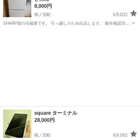
8,000円
桜ノ宮駅
6月22日
SHARP製の冷蔵庫です。 引っ越しのため出品します。 動作確認済み
で、冷蔵・冷凍ともに問題なく使用できます。 メーカー：SHARP 型
大阪
大阪市
桜ノ宮駅
キッチン家電
番：SJ-D15G-W 製造年：2021年 容量：152L （冷蔵94L・冷...
square ターミナル
28,000円
桜ノ宮駅
6月19日