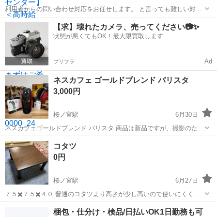
利用者からの問い合わせ対応をお任せします。 と言っても難しい対応
は無く、 「振り込み方法を教えてほしい」 「手数料はいくらですか」
大阪
大阪市
桜ノ宮駅
事務
【求】壊れたカメラ、売ってください📷✨
「カードをなくしてしまいました」などがほとんどです。 ＜会話の流
状態が悪くてもOK！最大限買取します
れはこんな感じ...
Ad
プリフラ
ネスカフェ ゴールドブレンド バリスタ
3,000円
桜ノ宮駅
6月30日
ネスカフェゴールドブレンド バリスタ 商品は新品ですが、撮影のため
開封し 説明書表紙に破れがございます いただきものですが コーヒー
大阪
大阪市
桜ノ宮駅
キッチン家電
バリスタ
コタツ
を飲まないため出品いたします
0円
桜ノ宮駅
6月27日
７５✖️７５✖️４０ 普通のコタツより高さが少し高いので使いにくくて
捨てようと思っています 裏は白いです コードありますあ 禿げたと
大阪
大阪市
桜ノ宮駅
生活家電
梱包・仕分け・検品/日払いOK1日勤務も可
ころあります これでも大丈夫という方 桜ノ宮🚉ローソン前まで 引き