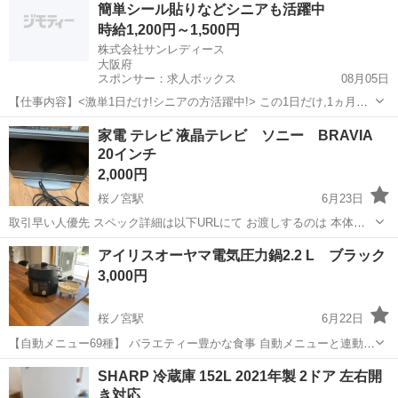
簡単シール貼りなどシニアも活躍中
取り限定で差し上げます
時給1,200円～1,500円
株式会社サンレディース
大阪府
スポンサー：求人ボックス
08月05日
【仕事内容】<激単1日だけ!シニアの方活躍中!> この1日だけ,1ヵ月間
だけ,4時間だけなど あなた優先で自由に決めれます! シニア・60代・
アルバイト・パート
家電 テレビ 液晶テレビ ソニー BRAVIA
70代の方を 積極的に採用中 たくさんご活躍いただいてます こんなお
20インチ
仕事をお願いします!...
2,000円
桜ノ宮駅
6月23日
取引早い人優先 スペック詳細は以下URLにて お渡しするのは 本体
電源コード一体型 テレビ線 結構埃かぶってます。 現物そのままお渡
大阪
大阪市
桜ノ宮駅
テレビ
BRAVIA
アイリスオーヤマ電気圧力鍋2.2 L ブラック
しです。 取引場所は、最寄駅桜ノ宮駅の当方指定の場所です。 あんし
3,000円
ん決済不可。 発...
桜ノ宮駅
6月22日
【自動メニュー69種】 バラエティー豊かな食事 自動メニューと連動し
たレシピブック付 レシピサイト用の二次元コードからスマホ、タブレ
大阪
大阪市
桜ノ宮駅
キッチン家電
自動
SHARP 冷蔵庫 152L 2021年製 2ドア 左右開
ットでも簡単にレシピを見ることが可能 【予約・保温機能】 予約設定
き対応
可能で食材を...