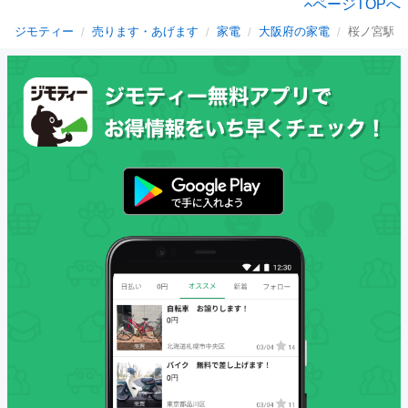
ページTOPへ
ジモティー
売ります・あげます
家電
大阪府の家電
桜ノ宮駅の