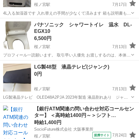
桜ノ宮駅
7月17日
4L入る加湿器です 入れ替えの手間が少なくて済みます 箱も説明書も付
いてます
大阪
大阪市
桜ノ宮駅
季節、空調家電
手間
パナソニック シャワートイレ 温水 DL-
EGX10
6,500円
桜ノ宮駅
7月13日
プロフィール一読願います。 取引早い人優先 お渡しするのは、本体と
付属ノズル、取説2種。 スペック等は型番検索にてお願いします。 買
大阪
大阪市
桜ノ宮駅
生活家電
シャワートイレ
LG製48型 液晶テレビ(ジャンク)
い替えたあとしばらく放置。当時当宅では動作確認済みですが、譲渡
0円
後の動作保証はしかねます...
桜ノ宮駅
7月13日
LG製液晶テレビ OLED48A2PJA 2023年製造 液晶割れあり ジャン
ク品です。 リモコンのみ付属です。 写真のスタンドは付きません。
大阪
大阪市
桜ノ宮駅
テレビ
【銀行ATM関連の問い合わせ対応コールセン
画面は購入時のフィルムが貼ったままの状態となっています。 故障箇
ター】 ＜高時給1400円～＞シフト…
所以外は比...
時給1,400円
SocioFuture株式会社 大阪事業所
7月24日
提携サイト
桜ノ宮駅