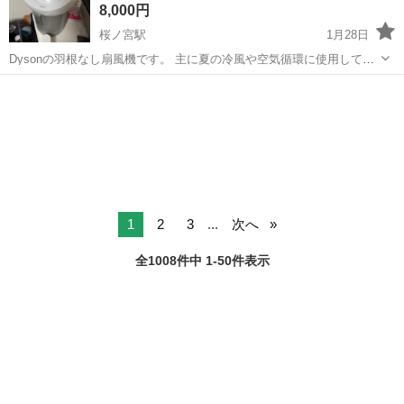
8,000円
桜ノ宮駅
1月28日
Dysonの羽根なし扇風機です。 主に夏の冷風や空気循環に使用してい
ました。 羽根がないため、小さなお子さまがいるご家庭でも比較的安
大阪
大阪市
桜ノ宮駅
季節、空調家電
Dyson
心してお使いいただけます。 動作は問題なく、風量調節や首振りなど
の機能も正常に作動します。...
1
2
3
...
次へ
全1008件中 1-50件表示