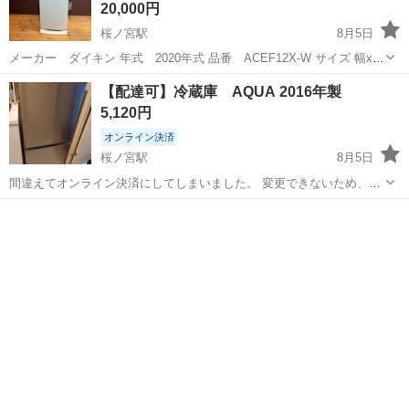
20,000円
桜ノ宮駅
8月5日
メーカー ダイキン 年式 2020年式 品番 ACEF12X-W サイズ 幅x高
さx奥行 425x1005x392 mm 重さ 30 kg 商品をお取り引き希望の方は取
大阪
大阪市
桜ノ宮駅
季節、空調家電
ダイキン
【配達可】冷蔵庫 AQUA 2016年製
りに来れる日程を記載の上お問い合わせく...
5,120円
オンライン決済
桜ノ宮駅
8月5日
間違えてオンライン決済にしてしまいました。 変更できないため、現
金でのお支払いお願いします。 ある程度掃除はしましたが、少し汚れ
大阪
大阪市
桜ノ宮駅
キッチン家電
AQUA
がついているので清掃してからお使いください。 また、冷凍庫のケー
スに少し割れがあ...