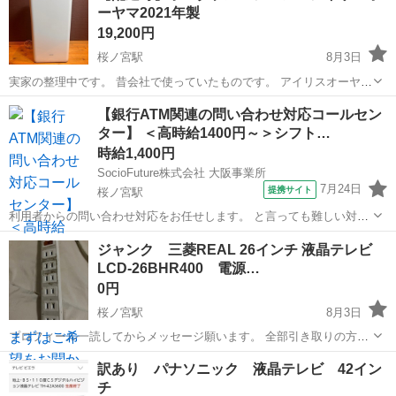
ーヤマ2021年製
19,200円
桜ノ宮駅
8月3日
実家の整理中です。 昔会社で使っていたものです。 アイリスオーヤ
マ ポータブルクーラー エアコン 冷風除湿環境 暖房機能 型番
大阪
大阪市
桜ノ宮駅
季節、空調家電
【銀行ATM関連の問い合わせ対応コールセン
IPA-3521GH-W 年式 2021年式 画像に写っているものが全て...
ター】 ＜高時給1400円～＞シフト…
アイリスオーヤマ
時給1,400円
SocioFuture株式会社 大阪事業所
7月24日
提携サイト
桜ノ宮駅
利用者からの問い合わせ対応をお任せします。 と言っても難しい対応
は無く、 「振り込み方法を教えてほしい」 「手数料はいくらですか」
大阪
大阪市
桜ノ宮駅
事務
ジャンク 三菱REAL 26インチ 液晶テレビ
「カードをなくしてしまいました」などがほとんどです。 ＜会話の流
LCD-26BHR400 電源…
れはこんな感じ...
0円
桜ノ宮駅
8月3日
プロフィール一読してからメッセージ願います。 全部引き取りの方、
内容を理解した上でメッセージくれた方向け テレビ スペック等は型番
大阪
大阪市
桜ノ宮駅
家電
ジャンク
訳あり パナソニック 液晶テレビ 42イン
からメーカーホームページにて確認ください。 取説も確認出来ます。
チ
外観は通常使用に伴う...