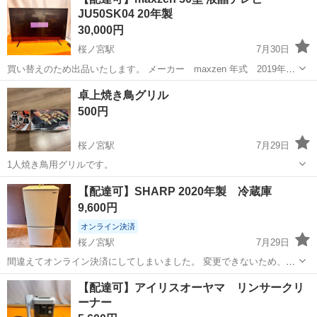
年: 2016年 - 色:...
JU50SK04 20年製
30,000円
桜ノ宮駅
7月30日
買い替えのため出品いたします。 メーカー maxzen 年式 2019年製
型番 JU50SK04 画面サイズ 50インチ リモコンあり。 商品をお取り
大阪
大阪市
桜ノ宮駅
テレビ
50インチ
卓上焼き鳥グリル
引き希望の方は取りに来れる日程を記載の上お問い合わせください。
500円
...
桜ノ宮駅
7月29日
1人焼き鳥用グリルです。
大阪
大阪市
桜ノ宮駅
キッチン家電
【配達可】SHARP 2020年製 冷蔵庫
9,600円
オンライン決済
桜ノ宮駅
7月29日
間違えてオンライン決済にしてしまいました。 変更できないため、現
金でのお支払いお願いします。 実家の整理中です。 最近まで使用して
大阪
大阪市
桜ノ宮駅
キッチン家電
SHARP
【配達可】アイリスオーヤマ リンサークリ
いました。 〜商品詳細〜 メーカー:SHARP 年式:2020年製 ...
ーナー