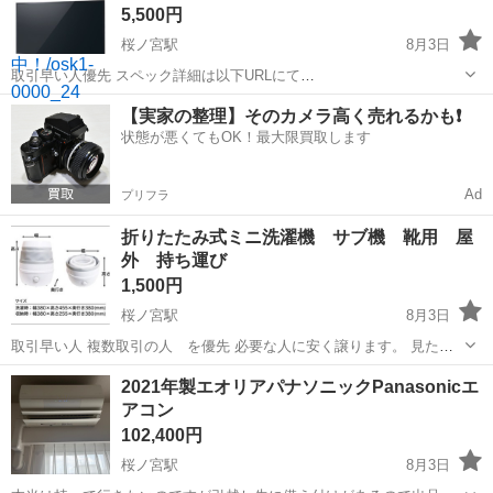
5,500円
桜ノ宮駅
8月3日
取引早い人優先 スペック詳細は以下URLにて
https://panasonic.jp/viera/p-db/TH-42AS600.html お渡しするのは 本
大阪
大阪市
桜ノ宮駅
テレビ
42インチ
【実家の整理】そのカメラ高く売れるかも❗️
体 電源コード一体型 リモコン B-CAS 現物そのまま...
状態が悪くてもOK！最大限買取します
Ad
プリフラ
折りたたみ式ミニ洗濯機 サブ機 靴用 屋
外 持ち運び
1,500円
桜ノ宮駅
8月3日
取引早い人 複数取引の人 を優先 必要な人に安く譲ります。 見た目
の劣化ありますが、使用可能です。 内容、サイズは画像参照、現物そ
大阪
大阪市
桜ノ宮駅
生活家電
屋外
2021年製エオリアパナソニックPanasonicエ
のままお渡しです。 本体＆電源コード 給水ホース（未使用） 排水ホ
アコン
ース（汚れ多、小さな穴...
102,400円
桜ノ宮駅
8月3日