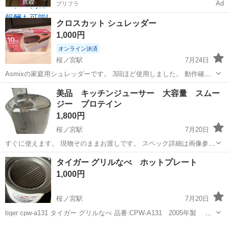
Ad
プリフラ
クロスカット シュレッダー
1,000円
オンライン決済
桜ノ宮駅
7月24日
Asmixの家庭用シュレッダーです。 3回ほど使用しました。 動作確認
済み。
大阪
大阪市
桜ノ宮駅
生活家電
美品 キッチンジューサー 大容量 スムー
ジー プロテイン
1,800円
桜ノ宮駅
7月20日
すぐに使えます。 現物そのままお渡しです。 スペック詳細は画像参
照。 動作確認程度で美品、箱のみ経年劣化あり。 取引場所は、最寄駅
大阪
大阪市
桜ノ宮駅
キッチン家電
スムージー
タイガー グリルなべ ホットプレート
桜ノ宮駅の当方指定の場所です。 あんしん決済不可。 発送不可。 日
1,000円
時が合えば北区南部、...
桜ノ宮駅
7月20日
tiger cpw-a131 タイガー グリルなべ 品番:CPW-A131 2005年製 本
体、深なべ、平面プレート、波形プレート、ふた、電源コード 比較的
大阪
大阪市
桜ノ宮駅
キッチン家電