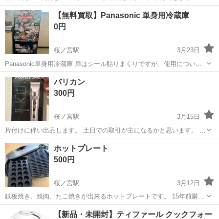
大阪
大阪市
桜ノ宮駅
キッチン家電
SHARP
【無料買取】Panasonic 単身用冷蔵庫
0円
桜ノ宮駅
3月23日
Panasonic単身用冷蔵庫 扉はシール貼りまくりですが、使用について
は問題ありません。 サイズ 53×46×111 車で直接取りに来られる方の
大阪
大阪市
桜ノ宮駅
キッチン家電
Panasonic
バリカン
みでお願いいたします。
300円
桜ノ宮駅
3月15日
片付けに伴い出品します。 土日での取引が主になるかと思います。 ま
とめて購入しましたが、部屋がキャパオーバーとなり出品します。 桜
大阪
大阪市
桜ノ宮駅
家電
バリカン
ホットプレート
ノ宮駅近辺のお取引お願いします。 詳細は決定後にお伝えします。 取
500円
りに来れる方に限定しており...
桜ノ宮駅
3月12日
鉄板焼き、焼肉、たこ焼きが出来るホットプレートです。 15年前購入
ですが、問題なく使えます。 少し傷はありますがあまり使ってなかっ
大阪
大阪市
桜ノ宮駅
キッチン家電
鉄板焼き
【新品・未開封】ティファール クックフォー
たので綺麗です