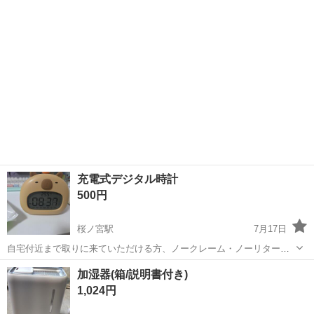
綺麗で、 まだまだ普通に使えますが、使用感はあります。 最...
充電式デジタル時計
500円
桜ノ宮駅
7月17日
自宅付近まで取りに来ていただける方、ノークレーム・ノーリターン
でお願いします。 受け渡し日時は柔軟に対応できますので、お気軽に
大阪
大阪市
桜ノ宮駅
キッチン家電
付近
加湿器(箱/説明書付き)
お問い合わせください！
1,024円