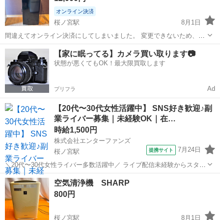
オンライン決済
桜ノ宮駅
8月1日
間違えてオンライン決済にしてしまいました。 変更できないため、現
金でのお支払いお願いします。 オフィスで使用していました。 比較的
大阪
大阪市
桜ノ宮駅
キッチン家電
Hisense
【家に眠ってる】カメラ買い取ります📷
綺麗だと思います。 〜商品詳細〜 メーカー:Hisense 年式:20...
状態が悪くてもOK！最大限買取します
Ad
プリフラ
【20代〜30代女性活躍中】 SNS好き歓迎♪副
業ライバー募集｜未経験OK｜在…
時給1,500円
株式会社エンターファンズ
7月24日
提携サイト
桜ノ宮駅
＼20代〜30代女性ライバー多数活躍中／ ライブ配信未経験からスター
トした方がほとんど！ SNSやコミュニケーションが好きな方であれば
大阪
大阪市
桜ノ宮駅
その他
空気清浄機 SHARP
経験は問いません。 【所属特典】 ・専属マネージャーによるサポート
800円
・未経験向け...
桜ノ宮駅
8月1日