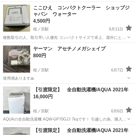
醬油のところにくると自動で扉が開きます。醬油を加えて再度かき混
大阪
大阪市
桜ノ宮駅
キッチン家電
ここひえ コンパクトクーラー ショップジ
ぜます。再び扉が開いたら完成です。 （ツマミを切り替えれば、無限
ャパン ウォーター
にかき混せられるモードもあります）...
4,500円
桜ノ宮駅
6月11日
複数取引の人、取引早い人優先 コンパクトサイズで卓上、屋外にと重
宝します。 送風機としてはもちろん冷水でミストにも出来ます。 フィ
大阪
大阪市
桜ノ宮駅
季節、空調家電
ひえ
ヤーマン アセチノメガシェイプ
ルター含め、においや過度な汚れ等もなく使用には問題ありません。
800円
サイズ感やスペックは画像...
桜ノ宮駅
6月7日
使用感あります🙏
大阪
大阪市
桜ノ宮駅
美容家電
アセチノメガシェイプ
【引渡限定】 全自動洗濯機/AQUA 2021年
16,000円
桜ノ宮駅
6月6日
AQUAの全自動洗濯機 AQW-GP70GJJ 7kgです！ 引越しの為、購入し
てくれる方探しております。 引取限定です！ ○簡易乾燥機能付きで、
大阪
大阪市
桜ノ宮駅
生活家電
AQUA
【引渡限定】 全自動洗濯機/AQUA 2021年
部屋干しや少量の衣類の乾燥に便利です！ ○ガラストップでお手入れ