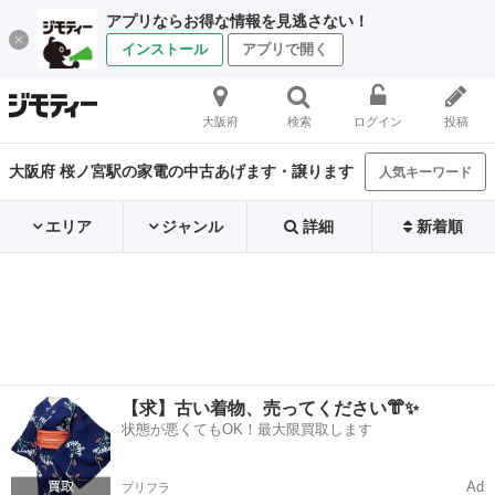
アプリならお得な情報を見逃さない！
インストール
アプリで開く
大阪府
検索
ログイン
投稿
大阪府 桜ノ宮駅の家電の中古あげます・譲ります
人気キーワード
エリア
ジャンル
詳細
新着順
【求】古い着物、売ってください👘✨
状態が悪くてもOK！最大限買取します
Ad
プリフラ