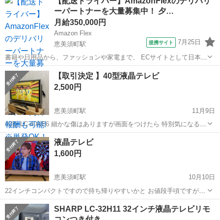
【配送ドライバー】AmazonFlexのデリバリ
ーパートナーを大量募集中！ 夕…
月給350,000円
Amazon Flex
7月25日
提携サイト
恵美須町駅
書籍や日用品から、ファッションや家電まで、 ECサイトとして日本最
大級の品揃えを誇るAmazon（アマゾン）が、 Amazon Flex（アマゾ
大阪
大阪市
恵美須町駅
物流
【取引決定 】40型液晶テレビ
ンフレックス）のデリバリーパートナーを募集中！ Amazon Flex (ア...
2,500円
恵美須町駅
11月9日
40型 LC-40AE6 細かな傷はありますが画面をつけたら 特別気になるよ
うなところはありません。 リモコンは新品です 近くであれば配送ご相
大阪
大阪市
恵美須町駅
テレビ
画面
液晶テレビ
談乗ります。 その場合はプラス500円です。
1,600円
恵美須町駅
10月10日
22インチコンパクトですので持ち帰りやすいかと お値段手頃ですが問
題なく映ります。
大阪
大阪市
恵美須町駅
テレビ
SHARP LC-32H11 32インチ液晶テレビリモ
コンつき付き