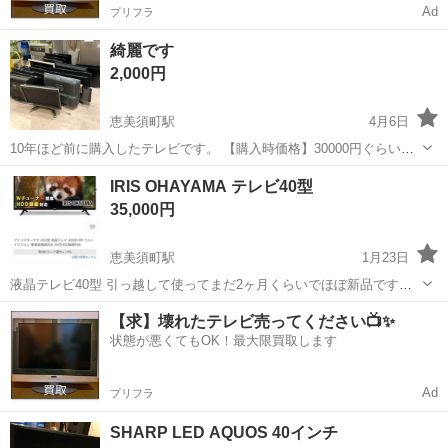
Ad
プリフラ
綺麗です
2,000円
恵美須町駅
4月6日
10年ほど前に購入したテレビです。 【購入時価格】30000円ぐらい
【サイズ】縦：45cm、横：62cm、奥行き：2cm （大体です） 【傷
大阪
大阪市
恵美須町駅
テレビ
状態
IRIS OHAYAMA テレビ40型
などの状態】とくに目立った傷はありません。 【アピールポイント】
35,000円
状態はいいのでまだ...
恵美須町駅
1月23日
液晶テレビ40型 引っ越して使ってまだ2ヶ月くらいでほぼ新品です。
詳細は写真に取り扱いがあるので調べてください。 取りにこられる方
大阪
大阪市
恵美須町駅
テレビ
IRIS
【求】壊れたテレビ売ってください📺✨
値引き大丈夫です。ご希望添えてください
状態が悪くてもOK！最大限買取します
Ad
プリフラ
SHARP LED AQUOS 40インチ