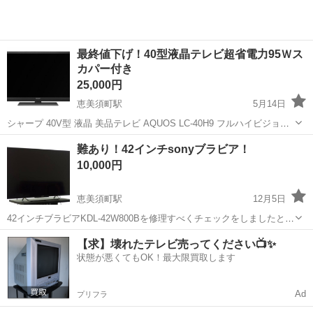
最終値下げ！40型液晶テレビ超省電力95Ｗス
カパー付き
25,000円
恵美須町駅
5月14日
シャープ 40V型 液晶 美品テレビ AQUOS LC-40H9 フルハイビジョン
2013年モデルスカパー観れます。 現行品並の超省電力95ワット！！今
大阪
大阪市
恵美須町駅
テレビ
シャープ
難あり！42インチsonyブラビア！
年発売のテレビでも100超えが普通にありますのでかなりの省エネで
10,000円
す。...
恵美須町駅
12月5日
42インチブラビアKDL-42W800Bを修理すべくチェックをしましたとこ
ろ、赤点滅だったので、メイン基盤を交換する為に、画面割れ40イン
大阪
大阪市
恵美須町駅
テレビ
基盤
【求】壊れたテレビ売ってください📺✨
チブラビアKJ-40W700Cから部品取りでメイン基盤を交換しましたと
状態が悪くてもOK！最大限買取します
ころ、モニターか...
Ad
プリフラ