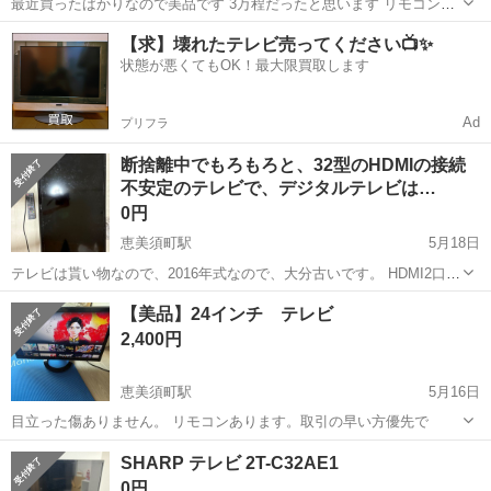
最近買ったばかりなので美品です 3万程だったと思います リモコン付
き YouTubeやNetflix、Amazon Prime Video、Disney+など、さまざま
大阪
大阪市
恵美須町駅
テレビ
Netflix
【求】壊れたテレビ売ってください📺✨
なネット動画配サービスに対応、視聴履歴や好みに合わ...
状態が悪くてもOK！最大限買取します
Ad
プリフラ
断捨離中でもろもろと、32型のHDMIの接続
不安定のテレビで、デジタルテレビは…
0円
恵美須町駅
5月18日
テレビは貰い物なので、2016年式なので、大分古いです。 HDMI2口の
調子が悪いです。 テレビは普通に写りますし、赤いカードも差したま
大阪
大阪市
恵美須町駅
テレビ
HDMI
【美品】24インチ テレビ
まにしてます。 壁掛けの部品と、テレビの後ろに壁掛け部品を付けた
2,400円
ままにしてます。 壁にネ...
恵美須町駅
5月16日
目立った傷ありません。 リモコンあります。取引の早い方優先で
大阪
大阪市
恵美須町駅
テレビ
24インチ
SHARP テレビ 2T-C32AE1
0円