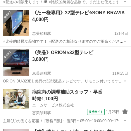
⭐️配送の相談乗ります！🚚 ⭐️比較的綺麗な品物で、まだまだ使えます！
TOSHIBA REGZA ZP2 26ZP2 レグザ 26インチLED高画質フルHD 3D
大阪
大阪市
恵美須町駅
テレビ
REGZA
《たー様専用》32型テレビ⭐️SONY BRAVIA
対応 2番組同時録画対応 高画質で3D対応しており、小型...
4,000円
恵美須町駅
12月4日
⭐️比較的綺麗な品物です！ ⭐️配送のご相談なりますのでご用命ください
🚚 ⭐️お値段ご相談ありましたら一度お問い合わせを！ SONY BRAVIA
大阪
大阪市
恵美須町駅
テレビ
BRAVIA
《美品》ORION⭐️32型テレビ
32インチ 液晶テレビ KDL-32BX30H 【商品の説明】 ブランド...
3,800円
恵美須町駅
11月25日
ORION DU-323B1 美品の32型液晶テレビです。リモコン付いてます⭐️
※近くでしたら配送いたしますのでご相談ください🚚
大阪
大阪市
恵美須町駅
テレビ
ORION
病院内の調理補助スタッフ・早番
時給1,100円
エームサービス株式会社
1月26日
提携サイト
恵美須町駅
主婦(夫)の働くを応援！ [勤務日数]： 週3日~ 05:00~10:00/09:00~17:00
[勤務地・最寄駅]： 大阪府大阪市浪速区日本橋5-16-15 愛染橋病
大阪
大阪市
恵美須町駅
その他