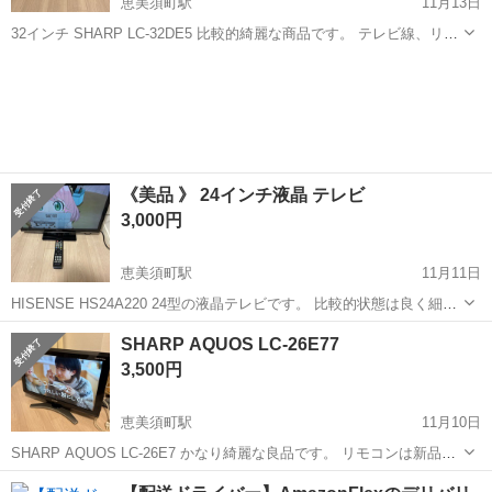
恵美須町駅
11月13日
32インチ SHARP LC-32DE5 比較的綺麗な商品です。 テレビ線、リモ
コンついております。 近くであれば➕500円で配送いたします😊 ⭐️他
大阪
大阪市
恵美須町駅
テレビ
液晶
のものとセットで購入したい方は是非ご相談ください！
《美品 》 24インチ液晶 テレビ
3,000円
恵美須町駅
11月11日
HISENSE HS24A220 24型の液晶テレビです。 比較的状態は良く細か
な傷が少しあります。 リモコンも綺麗です。 近場でしたら➕500円で
大阪
大阪市
恵美須町駅
テレビ
24インチ
SHARP AQUOS LC-26E77
配送承ります。
3,500円
恵美須町駅
11月10日
SHARP AQUOS LC-26E7 かなり綺麗な良品です。 リモコンは新品で
す。 近場なら➕500円で配送承ります。
大阪
大阪市
恵美須町駅
テレビ
SHARP