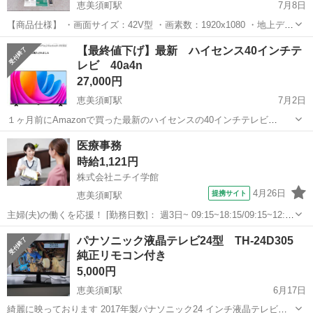
恵美須町駅
7月8日
【商品仕様】 ・画面サイズ：42V型 ・画素数：1920x1080 ・地上デジ
タルチューナー：9 ・BS・110度CSデジタルチューナー：2 ・HDMI端
大阪
大阪市
恵美須町駅
テレビ
タイムシフト
【最終値下げ】最新 ハイセンス40インチテ
子：4端子 ARC対応 ・USB端子：4（タイムシフトマシ...
レビ 40a4n
27,000円
恵美須町駅
7月2日
１ヶ月前にAmazonで買った最新のハイセンスの40インチテレビ
40a4n を引っ越しの為に売ります。 液晶に指が触れた跡がいくつかあ
大阪
大阪市
恵美須町駅
テレビ
ハイセンス
医療事務
る程度で、超美品です。 外箱は100×62×13の大きさです(単位センチメ
時給1,121円
ー...
株式会社ニチイ学館
4月26日
提携サイト
恵美須町駅
主婦(夫)の働くを応援！ [勤務日数]： 週3日~ 09:15~18:15/09:15~12:15
月/火/水/木/金/土 などから選べます [勤務地・最寄駅]： 大阪府大阪市
大阪
大阪市
恵美須町駅
医療事務
パナソニック液晶テレビ24型 TH-24D305
浪速区日本橋東3丁目2-22 原田外科整形外...
純正リモコン付き
5,000円
恵美須町駅
6月17日
綺麗に映っております 2017年製パナソニック24 インチ液晶テレビ