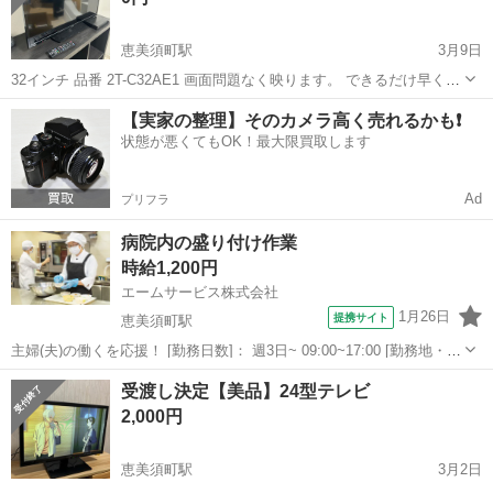
恵美須町駅
3月9日
32インチ 品番 2T-C32AE1 画面問題なく映ります。 できるだけ早く取
りに来てくださる方歓迎です。 掲載品5点全て受け取っていただける
大阪
大阪市
恵美須町駅
テレビ
SHARP
【実家の整理】そのカメラ高く売れるかも❗️
方確定させていただきます。 どうぞ、よろしくお願いいたします。
状態が悪くてもOK！最大限買取します
Ad
プリフラ
病院内の盛り付け作業
時給1,200円
エームサービス株式会社
1月26日
提携サイト
恵美須町駅
主婦(夫)の働くを応援！ [勤務日数]： 週3日~ 09:00~17:00 [勤務地・最
寄駅]： 大阪府大阪市浪速区日本橋5-16-15 愛染橋病院-4324 ＜エーム
大阪
大阪市
恵美須町駅
その他
受渡し決定【美品】24型テレビ
サービス株式会社＞ 恵美須町駅徒歩1分 [職種名...
2,000円
恵美須町駅
3月2日