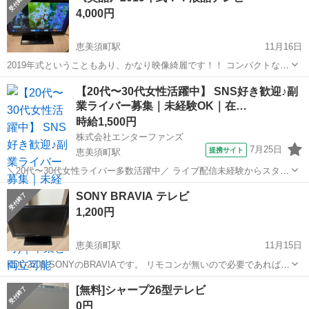
4,000円
恵美須町駅
11月16日
2019年式ということもあり、かなり映像綺麗です！！ コンパクトなの
で持ち帰りやすさ⭕️！ TH-19G300 リモコン、コンセント付き 配送希
大阪
大阪市
恵美須町駅
テレビ
近場
【20代〜30代女性活躍中】 SNS好き歓迎♪副
望の方はお気軽にお申し付けください！ 近場は➕500円でお持ちいたし
業ライバー募集｜未経験OK｜在…
ます！
時給1,500円
株式会社エンターファンズ
7月25日
提携サイト
恵美須町駅
＼20代〜30代女性ライバー多数活躍中／ ライブ配信未経験からスター
トした方がほとんど！ SNSやコミュニケーションが好きな方であれば
大阪
大阪市
恵美須町駅
その他
SONY BRAVIA テレビ
経験は問いません。 【所属特典】 ・専属マネージャーによるサポート
1,200円
・未経験向け...
恵美須町駅
11月15日
KDL-22J5 SONYのBRAVIAです。 リモコンが無いので必要であれば用
意いたします。（別途料金かかりますのでご相談ください） リモコン
大阪
大阪市
恵美須町駅
テレビ
BRAVIA
[無料]シャープ26型テレビ
無しでもモニター横で操作可能です。
0円