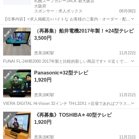
札幌スープカレーJACK 新大阪店
大阪府
スポンサー：求人ボックス
08月08日
【仕事内容】<求人掲載元>バイトな お客様のご案内・オーダー・配膳
などの 接客業務全般をお任せします。 店内にはスパイスの香りが広が
アルバイト・パート
（再募集）船井電機2017年製！⭐️24型テレビ
り、 思わず会話も弾むあたたかな空間です。 笑顔で接することを大切
3,500円
に、 少しずつお店の雰囲気に慣れ...
恵美須町駅
11月22日
FUNAI FL-24HB2000 2017年製と比較的新しい商品です⭐️ ※近くであ
れば配送のご相談安くのります！
大阪
大阪市
恵美須町駅
テレビ
FUNAI
Panasonic⭐️32型テレビ
1,920円
恵美須町駅
11月21日
VIERA DIGITAL Hi-Vision 32インチ TH-L32X1 ⭐️近場であればプラス
500円で配送承ります📦 お値段の相談ある方はご用命ください！ セッ
大阪
大阪市
恵美須町駅
テレビ
Panasonic
《再募集》TOSHIBA⭐️ 40型テレビ
ト売りなどもご相談のりますのでお問い合わせください😌
1,920円
恵美須町駅
11月21日