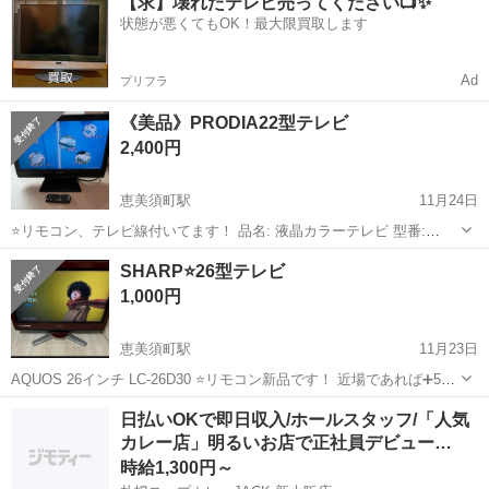
【求】壊れたテレビ売ってください📺✨
院-4324 ＜エームサービス株式会社＞ 恵美須...
状態が悪くてもOK！最大限買取します
Ad
プリフラ
《美品》PRODIA22型テレビ
2,400円
恵美須町駅
11月24日
⭐️リモコン、テレビ線付いてます！ 品名: 液晶カラーテレビ 型番:
PRD-LA103-22B-E 受信機型サイズ: 22V型 製造年: 2010年製 定格消費
大阪
大阪市
恵美須町駅
テレビ
PRODIA
SHARP⭐️26型テレビ
電力: 47W ※近くでしたら配送いたしますのでご相談ください🚚
1,000円
恵美須町駅
11月23日
AQUOS 26インチ LC-26D30 ⭐️リモコン新品です！ 近場であれば➕500
円で配送も承ります！ セット売りなどもご相談のりますのでお問い合
大阪
大阪市
恵美須町駅
テレビ
26インチ
日払いOKで即日収入/ホールスタッフ/「人気
わせください😌
カレー店」明るいお店で正社員デビュー…
時給1,300円～