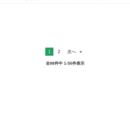
純正リモコン付きです 分波器と1m のアンテナケーブルも同梱させて
大阪
大阪市
恵美須町駅
テレビ
パナソニック
いただきます 6月25日はレンタカーを借りてるので、5km 圏内でした
らお届けします 6...
1
2
次へ
全98件中 1-50件表示