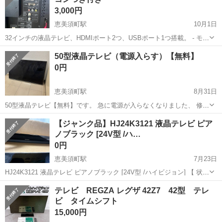
3,000円
恵美須町駅
10月1日
32インチの液晶テレビ、HDMIポート2つ、USBポート1つ搭載。 - モデ
ル: LC-32H11 - 消費電力: 64W - 電圧: 100V - HDMIポート数: 2 - USB
大阪
大阪市
恵美須町駅
テレビ
ポート
50型液晶テレビ（電源入らす）【無料】
ポート数: 1 - LANポート: あ...
0円
恵美須町駅
8月31日
50型液晶テレビ【無料】です。 急に電源が入らなくなりました、 修理
出来る方、部品取りに使う方、引き取りをお願い致します。
大阪
大阪市
恵美須町駅
テレビ
無料
【ジャンク品】HJ24K3121 液晶テレビ ピア
ノブラック [24V型 /ハ…
0円
恵美須町駅
7月23日
HJ24K3121 液晶テレビ ピアノブラック [24V型 /ハイビジョン] 【 状態
】 使用期間約５年 電源は付きますが画面が付きません。音はでます。
大阪
大阪市
恵美須町駅
テレビ
画面
テレビ REGZA レグザ 42Z7 42型 テレ
テレビ線を変えても画面は映りませんでした。 ご理解の上...
ビ タイムシフト
15,000円