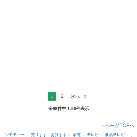
1
2
次へ
全98件中 1-50件表示
ページTOPへ
ジモティー
売ります・あげます
家電
テレビ
液晶テレビ
大