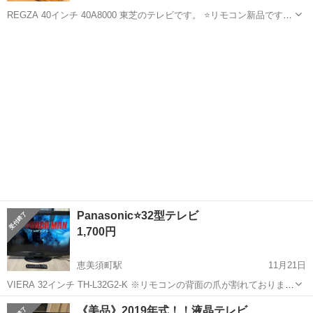
REGZA 40インチ 40A8000 東芝のテレビです。 ⭐️リモコン新品です！
※フレームの右上にヒビ、液晶左下に一部映らない箇所あり 近くであ
大阪
大阪市
恵美須町駅
テレビ
40インチ
れば➕500円で配送承ります。 セット売りなどもご相談のりますのでお
問い...
Panasonic⭐️32型テレビ
1,700円
恵美須町駅
11月21日
VIERA 32インチ TH-L32G2-K ※リモコンの背面の爪が割れております
ので外れやすくなってます。（使用にあたって支障はありません） セ
大阪
大阪市
恵美須町駅
テレビ
Panasonic
《美品》2019年式！！液晶テレビ
ット売りなどもご相談のりますのでお問い合わせください😌