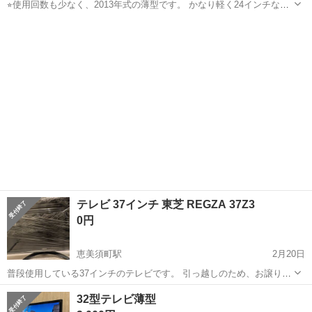
⭐︎使用回数も少なく、2013年式の薄型です。 かなり軽く24インチなの
で車のない方でも持ち帰りやすいかと！ 近場なら安価で配送承りま
大阪
大阪市
恵美須町駅
テレビ
24インチ
す。 取引の早い方優先ですのでご了承下さい
テレビ 37インチ 東芝 REGZA 37Z3
0円
恵美須町駅
2月20日
普段使用している37インチのテレビです。 引っ越しのため、お譲りい
たします。 機種は東芝 REGZA 37Z3です。 恵美須町駅付近まで取り
大阪
大阪市
恵美須町駅
テレビ
37インチ
32型テレビ薄型
に来ていただける方でお願いします。 画面保護にビニールを巻いた状