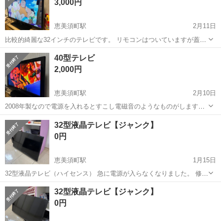
3,000円
態でお渡...
恵美須町駅
2月11日
比較的綺麗な32インチのテレビです。 リモコンはついていますが蓋が
外れやすいです。 他は特に問題ありません お早い方に譲ります
大阪
大阪市
恵美須町駅
テレビ
リモコン
40型テレビ
2,000円
恵美須町駅
2月10日
2008年製なので電源を入れるとすこし電磁音のようなものがします。
映像が流れている間は気になりません。 お早い方に譲ります。
大阪
大阪市
恵美須町駅
テレビ
32型液晶テレビ【ジャンク】
0円
恵美須町駅
1月15日
32型液晶テレビ（ハイセンス） 急に電源が入らなくなりました。 修理
出来る方、部品取りに使う方、引き取りをお願い致します。
大阪
大阪市
恵美須町駅
テレビ
ジャンク
32型液晶テレビ【ジャンク】
0円