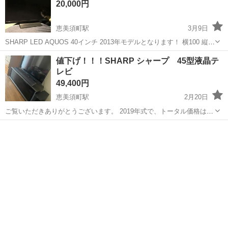
20,000円
恵美須町駅
3月9日
SHARP LED AQUOS 40インチ 2013年モデルとなります！ 横100 縦
50 奥25 リモコンセットとなります 通常使用だったので 特に目立った
大阪
大阪市
恵美須町駅
テレビ
40インチ
値下げ！！！SHARP シャープ 45型液晶テ
汚れ傷などはありません
レビ
49,400円
恵美須町駅
2月20日
ご覧いただきありがとうございます。 2019年式で、トータル価格は20
万円以上しました。購入して1年ちょいですが、引越しの為、出品しま
大阪
大阪市
恵美須町駅
テレビ
チューナ
す。 全体的に状態は良いです。 美品 SHARP シャープ 45型...