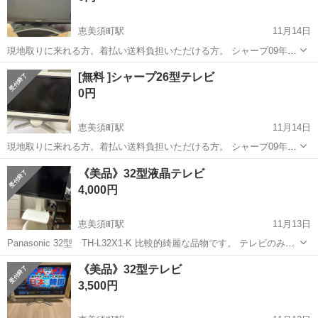
恵美須町駅
11月14日
現地取りに来れる方。着払い送料負担いただける方。 シャープ09年
26インチ 写ります。 念の為ですが、ノークレーム、ノーリターンでお
大阪
大阪市
恵美須町駅
テレビ
シャープ
[無料 ]シャープ26型テレビ
願いします。
0円
恵美須町駅
11月14日
現地取りに来れる方。着払い送料負担いただける方。 シャープ09年
26インチ 写ります。 念の為ですが、ノークレーム、ノーリターンでお
大阪
大阪市
恵美須町駅
テレビ
シャープ
《美品》32型液晶テレビ
願いします。
4,000円
恵美須町駅
11月13日
Panasonic 32型 TH-L32X1-K 比較的綺麗な品物です。 テレビのみの
買取希望も受け付け取ります。 ※テレビに元々ついていた台座もあり
大阪
大阪市
恵美須町駅
テレビ
液晶
《美品》32型テレビ
ます。 キャスター付きの台のみ購入希望の方はご相談ください！
3,500円