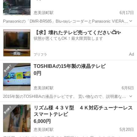
恵美須町駅
6月17日
Panasonicの「DMR-BR585」Blu-rayレコーダーとPanasonic VIERA
TH-L32C3の32型テレビです。 年1のM1以外使わないので引き取り手
大阪
大阪市
恵美須町駅
テレビ
【求】壊れたテレビ売ってください📺✨
を募集してます。 両方稼働します。 6/...
状態が悪くてもOK！最大限買取します
Ad
プリフラ
TOSHIBAの15年製の液晶テレビ
0円
恵美須町駅
6月6日
2015年製のTOSHIBAの液晶テレビです。 貰い物なので、説明書など
ありません。 テレビは見ないので、B-CASカード挿しっぱなしのまま
大阪
大阪市
恵美須町駅
テレビ
リズム様 ４３Ｖ型 ４Ｋ対応チューナーレス
ですが 確認したことないです。 いつも、ゲームで使用してました。
スマートテレビ
壁にかけて使用して...
6,000円
恵美須町駅
5月20日