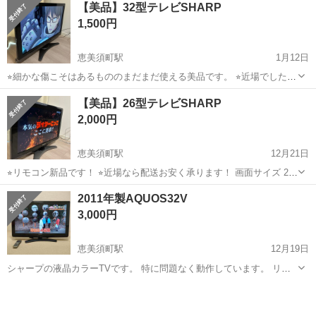
【美品】32型テレビSHARP
1,500円
恵美須町駅
1月12日
⭐︎細かな傷こそはあるもののまだまだ使える美品です。 ⭐︎近場でしたら
お安く配送いたします。 画面サイズ：32V型 解像度：ハイビジョン
大阪
大阪市
恵美須町駅
テレビ
ムーブセンサー
【美品】26型テレビSHARP
（1366x768） バックライト：LEDバックライト搭載 特徴：UV2A技術
2,000円
採用パネ...
恵美須町駅
12月21日
⭐︎リモコン新品です！ ⭐︎近場なら配送お安く承ります！ 画面サイズ 26
インチ ブランド シャープ(SHARP) ディスプレイ技術 液晶 解像度 ハ
大阪
大阪市
恵美須町駅
テレビ
SHARP
2011年製AQUOS32V
イビジョン 特徴 ー 付属コンポーネント リモコン/転倒防止用部品 表
3,000円
示...
恵美須町駅
12月19日
シャープの液晶カラーTVです。 特に問題なく動作しています。 リモ
コン付きです。 宜しくお願い致します。
大阪
大阪市
恵美須町駅
テレビ
液晶