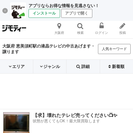
アプリならお得な情報を見逃さない！
インストール
アプリで開く
大阪府
検索
ログイン
投稿
大阪府 恵美須町駅の液晶テレビの中古あげます・
人気キーワード
譲ります
エリア
ジャンル
詳細
新着順
【求】壊れたテレビ売ってください📺✨
状態が悪くてもOK！最大限買取します