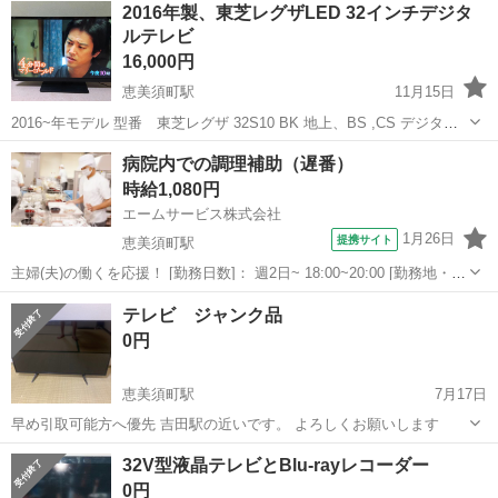
2016年製、東芝レグザLED 32インチデジタ
ルテレビ
16,000円
恵美須町駅
11月15日
2016~年モデル 型番 東芝レグザ 32S10 BK 地上、BS ,CS デジタル
ハイビジョン、チューナー搭載 付属品 専用リモコン、赤ミニB-CAS
大阪
大阪市
恵美須町駅
テレビ
レグザ
病院内での調理補助（遅番）
カード アンテナケーブル 専用電源アダプター付き
時給1,080円
エームサービス株式会社
1月26日
提携サイト
恵美須町駅
主婦(夫)の働くを応援！ [勤務日数]： 週2日~ 18:00~20:00 [勤務地・最
寄駅]： 大阪府大阪市浪速区日本橋5-16-15 愛染橋病院-4324 ＜エーム
大阪
大阪市
恵美須町駅
その他
テレビ ジャンク品
サービス株式会社＞ 恵美須町駅徒歩1分 [職種名...
0円
恵美須町駅
7月17日
早め引取可能方へ優先 吉田駅の近いです。 よろしくお願いします
大阪
大阪市
恵美須町駅
テレビ
32V型液晶テレビとBlu-rayレコーダー
0円