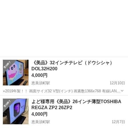
《美品》32インチテレビ（ドウシシャ）
DOL32H200
4,000円
恵美須町駅
12月10日
⭐︎2019年製！！ 画面サイズ32 V型(インチ) 画素数1366x768 有線LAN○
接続端子HDMI端子2端子 ARC対応 USB端子 1(録画用・JPEG再生用)
大阪
大阪市
恵美須町駅
テレビ
ドウシシャ
よど様専用《美品》26インチ薄型TOSHIBA
ヘッドホン出力端子○ 基本仕様 消費電力50 W ...
REGZA ZP2 26ZP2
4,000円
恵美須町駅
12月7日