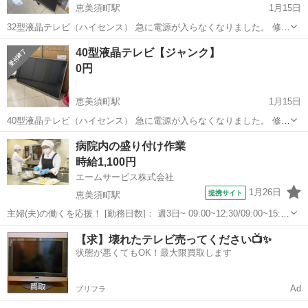
恵美須町駅
1月15日
32型液晶テレビ（ハイセンス） 急に電源が入らなくなりました。 修理
出来る方、部品取りに使う方、引き取りをお願い致します。
大阪
大阪市
恵美須町駅
テレビ
ジャンク
40型液晶テレビ【ジャンク】
0円
恵美須町駅
1月15日
40型液晶テレビ（ハイセンス） 急に電源が入らなくなりました。 修理
出来る方、部品取りに使う方、引き取りをお願い致します。
大阪
大阪市
恵美須町駅
テレビ
ジャンク
病院内の盛り付け作業
時給1,100円
エームサービス株式会社
1月26日
提携サイト
恵美須町駅
主婦(夫)の働くを応援！ [勤務日数]： 週3日~ 09:00~12:30/09:00~15:00
[勤務地・最寄駅]： 大阪府大阪市浪速区日本橋5-16-15 愛染橋病
大阪
大阪市
恵美須町駅
その他
【求】壊れたテレビ売ってください📺✨
院-4324 ＜エームサービス株式会社＞ 恵美須...
状態が悪くてもOK！最大限買取します
Ad
プリフラ