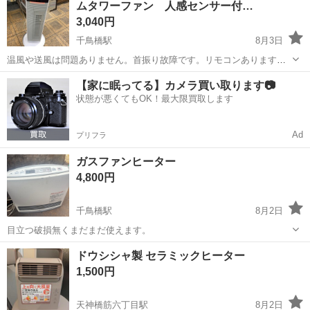
ムタワーファン 人感センサー付…
区新町２丁目６ ...
3,040円
千鳥橋駅
8月3日
温風や送風は問題ありません。首振り故障です。リモコンあります。
リモコンを使って電源オフ可能ですが、電源オンは不可です。取説無
大阪
大阪市
千鳥橋駅
季節、空調家電
KHF
【家に眠ってる】カメラ買い取ります📷
く理由わからないです。本体ボタンで、全ての操作は可能です。
状態が悪くてもOK！最大限買取します
Ad
プリフラ
ガスファンヒーター
4,800円
千鳥橋駅
8月2日
目立つ破損無くまだまだ使えます。
大阪
大阪市
千鳥橋駅
季節、空調家電
ドウシシャ製 セラミックヒーター
ガスファンヒーター
1,500円
天神橋筋六丁目駅
8月2日