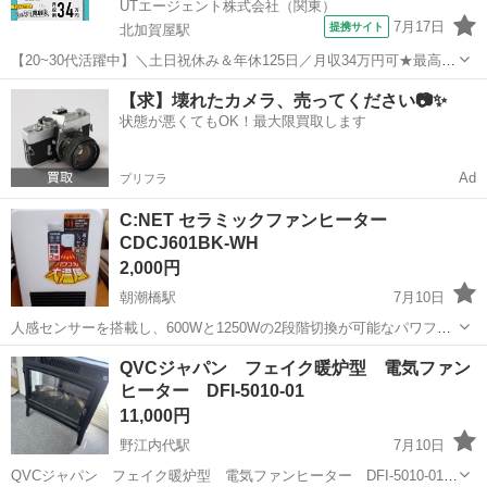
UTエージェント株式会社（関東）
7月17日
提携サイト
北加賀屋駅
【20~30代活躍中】＼土日祝休み＆年休125日／月収34万円可★最高15
万円インセンティブあり！金属部品の仕上げ・検査スタッフ
大阪
大阪市
北加賀屋駅
その他
【求】壊れたカメラ、売ってください📷✨
《JFKP1C》 詳細情報 ＼金属製品のバリ取り・加工・検査／ 大手産業
状態が悪くてもOK！最大限買取します
機械メーカーでのお仕...
Ad
プリフラ
C:NET セラミックファンヒーター
CDCJ601BK-WH
2,000円
朝潮橋駅
7月10日
人感センサーを搭載し、600Wと1250Wの2段階切換が可能なパワフル
な温風を送るセラミックファンヒーターです。 - ブランド: C:NET - 型
大阪
大阪市
朝潮橋駅
季節、空調家電
QVCジャパン フェイク暖炉型 電気ファン
番: CDCJ601BK-WH - 消費電力切換: 600W / ...
ヒーター DFI-5010-01
11,000円
野江内代駅
7月10日
QVCジャパン フェイク暖炉型 電気ファンヒーター DFI-5010-01