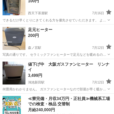
100円
西天下茶屋駅
7月16日
できるだけ早くとりにきてくれる方を優先させていただきます。 よろ
しくおねがいします。
大阪
大阪市
西天下茶屋駅
季節、空調家電
足元ヒーター
200円
森ノ宮駅
7月12日
写真の通りです。 セラミックファンヒーターで足元などを暖めるのに
使えます。
大阪
大阪市
森ノ宮駅
季節、空調家電
値下げ中 大阪ガスファンヒーター リンナ
イ
3,499円
鴻池新田駅
7月12日
何畳用かわかりません。 ガスファンヒーターなので部屋が早く暖かく
なります 購入した時期は忘れました。
大阪
大阪市
鴻池新田駅
季節、空調家電
≪寮完備・月収34万円・正社員≫機械系工場
での検査・検品 交替制
月給240,000円