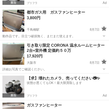
Ad
プリフラ
都市ガス用 ガスファンヒーター
3,800円
千鳥橋駅
8月7日
動作品です。目立つ破損無く、まだまだ使えます。
大阪
大阪市
千鳥橋駅
季節、空調家電
引き取り限定 CORONA 温水ルームヒーター
2台+室外機 定価約５０万
ガスファンヒーター
17,920円
大阪市
8月7日
詳細お写真でご確認ください。
大阪
大阪市
季節、空調家電
【求】壊れたカメラ、売ってください📷✨
状態が悪くてもOK！最大限買取します
Ad
プリフラ
ガスファンヒーター