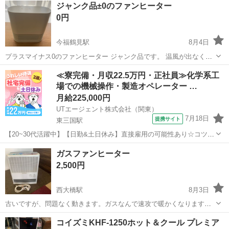
ジャンク品±0のファンヒーター
0円
今福鶴見駅
8月4日
プラスマイナス0のファンヒーター ジャンク品です。 温風が出なくな
り冷風が出ます。 必要な方がいらっしゃいましたらお譲り致します。
大阪
大阪市
今福鶴見駅
季節、空調家電
≪寮完備・月収22.5万円・正社員≫化学系工
取りに来て頂ける方、よろしくお願い致します。
場での機械操作・製造オペレーター …
月給225,000円
UTエージェント株式会社（関東）
7月18日
提携サイト
東三国駅
【20~30代活躍中】【日勤&土日休み】直接雇用の可能性あり☆コツコ
ツ繰り返し！化学製品のピッキング・原料投入♪《JTUM1C》 詳細情
大阪
大阪市
東三国駅
その他
ガスファンヒーター
報 ＼化学製品製造の原料投入、運搬など／ ☆未経験歓迎！ 丁寧な
2,500円
研修と指導で安心の...
西大橋駅
8月3日
古いですが、問題なく動きます。ガスなんで速攻で暖かくなります。
動作確認済みです。 画像の通り本体とホースのみです。 中古品だとい
大阪
大阪市
西大橋駅
季節、空調家電
コイズミKHF-1250ホット＆クール プレミア
うことを理解していただける方に買っていただきたいです。 大阪市西