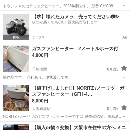
ドウシシャのセラミックヒーター、2023年製です。 型番 CHY-081 毎
日ではなく冬場のみ使用していましたので、状態は良く作動確認済で
大阪
大阪市
天神橋筋六丁目駅
季節、空調家電
【求】壊れたカメラ、売ってください📷✨
す。 温風だけでなく送風のみも可能です。 コンパクトサイズで脱衣所
状態が悪くてもOK！最大限買取します
やトイレにもちょう...
Ad
プリフラ
ガスファンヒーター 2メートルホース付
4,800円
千鳥橋駅
8月2日
動作品です。 汚れあり、現状渡しです。
大阪
大阪市
千鳥橋駅
季節、空調家電
【値下げしました‼️】NORITZ /ノーリツ ガ
スファンヒーター（GFH-4…
ガスファンヒーター
8,000円
大阪難波駅
8月2日
NORITZ /ノーリツのガスファンヒーターです😊 動作確認済。簡易清掃
済。 メーカー：NORITZ ノーリツ 品 番 ：GFH-4003S 付属品 ：
大阪
大阪市
大阪難波駅
季節、空調家電
NORITZ
【購入or物々交換】大阪市在住中の方へ ミニ
ガスホース付き（約5m） どなたか使っていただける方に😊‼️ 値下...