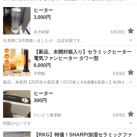
い。 よろしくお願いします。
大阪
大阪市
関目高殿駅
季節、空調家電
ガス
ヒーター
3,000円
弁天町駅
6月10日
社員寮に8月間使いましたが、ほぼ全新です。
大阪
大阪市
弁天町駅
季節、空調家電
【新品、未開封箱入り】セラミックヒーター
電気ファンヒーター タワー型
6,000円
平野駅
6月9日
新品、未使用【2025冬の新定番｜ECO省エネ&速暖&首振り】転倒オ
フ/温度設定/1～9Hタイマー機能 電気ストーブ 冷暖兼用 持ち運び 低騒
大阪
大阪市
平野駅
季節、空調家電
タワー
ヒーター
音 書斎/部屋/浴室/リビング/脱衣所/風呂/トイレ/洗面所 日本語説明書
300円
PSE認証済
だいどう豊里駅
6月9日
問題がないです
大阪
大阪市
だいどう豊里駅
季節、空調家電
ヒーター
【RKG】特価！SHARP/加湿セラミックファ