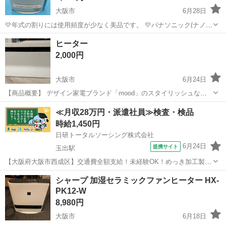
大阪市
6月28日
💛年式の割りには使用頻度が少なく美品です。 💛パナソニック(ナノイ
ー技術)でウィルス制御。 💛パナソニックの高級加湿セラミックファン
大阪
大阪市
季節、空調家電
セラミックファンヒーター
ヒーター
ヒーター(ホワイト)です。 💛暖房の目安(約8畳まで・断熱住宅) ◎中古
2,000円
品ですが、使...
大阪市
6月24日
【商品概要】 デザイン家電ブランド「mood」のスタイリッシュなパ
ネルヒーターです。 スリムでフラットなデザインは、リビングや寝室
大阪
大阪市
季節、空調家電
ヒーター
≪月収28万円・派遣社員≫検査・検品
のインテリアを邪魔せず、お部屋を優しく暖めます。 ■ 主な特徴 • ク
時給1,450円
リーンな暖房: 温風を出...
日研トータルソーシング株式会社
6月24日
提携サイト
玉出駅
【大阪府大阪市西成区】交通費全額支給！未経験OK！めっき加工製品
の出荷前処理・検査《お仕事No.8A785-JS》 お仕事について 各種めっ
大阪
大阪市
玉出駅
その他
シャープ 加湿セラミックファンヒーター HX-
き加工製品の出荷前処理、検査業務です。 ※業務の変更、就業場所の
PK12-W
変更の範囲、契約...
8,980円
大阪市
6月18日