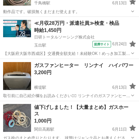
千鳥橋駅
6月13日
動作品です。破損無くまだまだ使えます。
大阪
大阪市
千鳥橋駅
季節、空調家電
≪月収28万円・派遣社員≫検査・検品
ガスファンヒーター
時給1,450円
日研トータルソーシング株式会社
6月24日
提携サイト
玉出駅
【大阪府大阪市西成区】交通費全額支給！未経験OK！めっき加工製品
の出荷前処理・検査《お仕事No.8A785-JS》 お仕事について 各種めっ
大阪
大阪市
玉出駅
その他
ガスファンヒーター リンナイ ハイパワー
き加工製品の出荷前処理、検査業務です。 ※業務の変更、就業場所の
3,200円
変更の範囲、契約...
横堤駅
6月13日
取引前に自己紹介欄をお読みください🙇‍♂️ リンナイのガスファンヒータ
ーです。 RC-351-3 12A:3.79kw🔥 13A:4.07kw🔥 木造11畳用、コンク
大阪
大阪市
横堤駅
季節、空調家電
値下げしました！【大量まとめ】ガスホー
リート造15畳用 ※ガスホースは付属しません。 比較的...
ス
ガスファンヒーター
1,000円
関目高殿駅
6月11日
ガス栓のまとめ売りとなります。 状態はジャンク品とお考えくださ