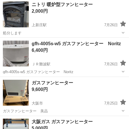
大阪
大阪市
東部市場前駅
季節、空調家電
ニトリ 暖炉型ファンヒーター
2,000円
上新庄駅
7月26日
処分します
大阪
大阪市
上新庄駅
季節、空調家電
暖炉
gfh-4005s-w5 ガスファンヒーター Noritz
6,400円
ＪＲ難波駅
7月26日
gfh-4005s-w5 ガスファンヒーター Noritz
大阪
大阪市
ＪＲ難波駅
季節、空調家電
ガスファンヒーター
ガスファンヒーター
9,600円
大阪市
7月25日
ガスファンヒーター 美品
大阪
大阪市
季節、空調家電
ガスファンヒーター
大阪ガス ガスファンヒーター
5,000円