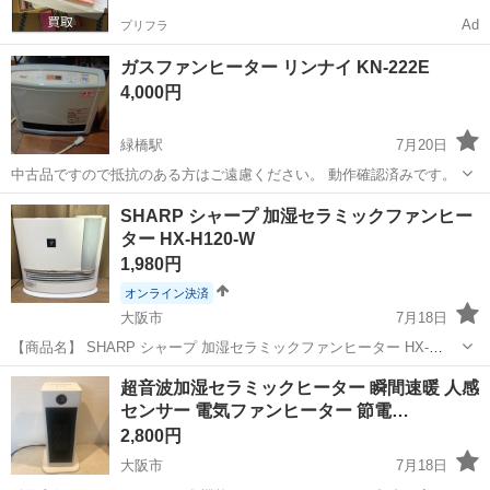
Ad
プリフラ
ガスファンヒーター リンナイ KN-222E
4,000円
緑橋駅
7月20日
中古品ですので抵抗のある方はご遠慮ください。 動作確認済みです。
大阪
大阪市
緑橋駅
季節、空調家電
SHARP シャープ 加湿セラミックファンヒー
ター HX-H120-W
1,980円
オンライン決済
大阪市
7月18日
【商品名】 SHARP シャープ 加湿セラミックファンヒーター HX-
H120-W 【商品説明】 暖房・加湿・プラズマクラスター機能を搭載し
大阪
大阪市
季節、空調家電
セラミックファンヒーター
超音波加湿セラミックヒーター 瞬間速暖 人感
たセラミックファンヒーターです。 【状態】 ・20...
センサー 電気ファンヒーター 節電…
2,800円
大阪市
7月18日