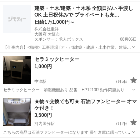
中古品なので細かな傷が気になる方はご遠慮下さい。
大阪
大阪市
野江内代駅
季節、空調家電
建築・土木/建築・土木系 全額日払い 手渡し
OK 土日祝休みで プライベートも充…
日給1万1,000円～
株式会社圭祥
大阪府 大阪市
スポンサー：求人ボックス
08月06日
【仕事内容】<職種> 工事現場 [ア・パ]建築・建設・土木作業、建築・
土木その他 <雇用形態> アルバイト・パート <給与> [ア・パ]日給
アルバイト・パート
セラミックヒーター
11,000円～ [1]コンクリート打設工 [2]土工 [3]とび工 [4]とび手元 1万...
1,000円
中津駅
7月5日
セラミックヒーター 加湿機能あり 品番 HP1210R 動作問題ありま
せん。 引き取り限定でお願いします。 原価 10,000円
大阪
大阪市
中津駅
季節、空調家電
セラミック
★物々交換でも可★ 石油ファンヒーター オマ
ケ付き！
3,500円
河内国分駅
7月2日
こちらの商品は石油ファンヒーターになります 長年倉庫に眠っていた
物です。 商品の外観の状態は写真からご確認くださ 写真以外の商品は