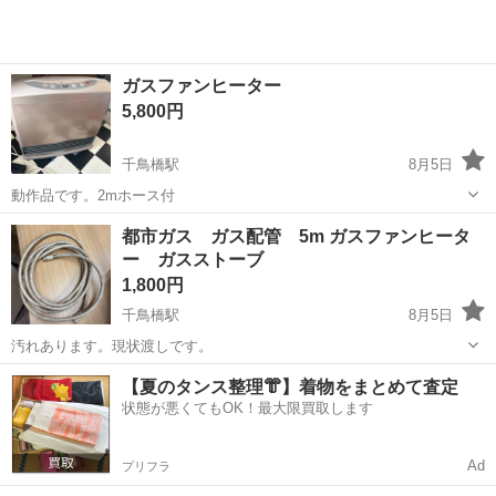
ガスファンヒーター
5,800円
千鳥橋駅
8月5日
動作品です。2mホース付
大阪
大阪市
千鳥橋駅
季節、空調家電
都市ガス ガス配管 5m ガスファンヒータ
ー ガスストーブ
ガスファンヒーター
1,800円
千鳥橋駅
8月5日
汚れあります。現状渡しです。
大阪
大阪市
千鳥橋駅
季節、空調家電
ガスストーブ
【夏のタンス整理👘】着物をまとめて査定
状態が悪くてもOK！最大限買取します
Ad
プリフラ