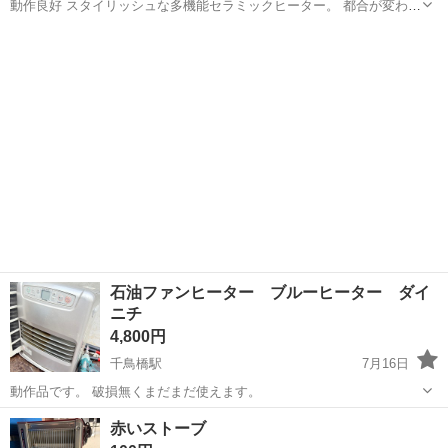
動作良好 スタイリッシュな多機能セラミックヒーター。 都合が変わり
使用せずでしたが、あっという間に暖かくなります。 PTC-1500JR
大阪
大阪市
季節、空調家電
ヒーター
☆【超音波加湿器付き】グラフェン技術を採用し、タービン空気対流
なのでヒーターのスイ...
石油ファンヒーター ブルーヒーター ダイ
ニチ
4,800円
千鳥橋駅
7月16日
動作品です。 破損無くまだまだ使えます。
大阪
大阪市
千鳥橋駅
季節、空調家電
赤いストーブ