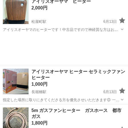
アイリスオーヤマ ヒーター
えます ・型番：RC-A4001NP ・都市ガス 12A・13A用 ・ガスホース付
ガスファンヒーター
2,000円
き ...
松屋町駅
6月13日
アイリスオーヤマのヒーターです！中古品ですので神経質な方はお控
えください。
大阪
大阪市
松屋町駅
季節、空調家電
アイリスオーヤマ ヒーター セラミックファン
ヒーター
1,000円
長堀橋駅
6月13日
指定した場所に取りにきてくださる方を優先させいただきます😊 一度
使って(太陽光の当たらない場所)箱に入れて保管しておりましたが、ピ
大阪
大阪市
長堀橋駅
季節、空調家電
5m ガスファンヒーター ガスホース 都市
ンク色が色褪せておりました💦 ご理解いただける方のみお願い致しま
ガス
セラミックファンヒーター
す🙇
1,800円