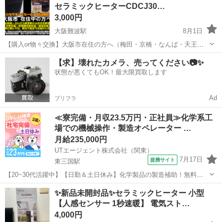
セラミックヒーターCDCJ30…
3,000円
大阪難波駅
8月1日
【購入or物々交換】大阪市在住の方へ（梅田・京橋・なんば・天王寺
でお取引可能！） 大阪駅（梅田）や上新庄駅、淡路駅、井高野駅から
大阪
大阪市
大阪難波駅
季節、空調家電
CDCJ
【求】壊れたカメラ、売ってください📷✨
天王寺駅までの区間であればどこでもお取引可能です。 堺・高槻・茨
状態が悪くてもOK！最大限買取します
木など、こちらの区間外で...
Ad
プリフラ
≪寮完備・月収23.5万円・正社員≫化学系工
場での機械操作・製造オペレーター …
月給235,000円
UTエージェント株式会社（関東）
7月17日
提携サイト
東三国駅
【20~30代活躍中】【日勤＆土日休み】化学製品の製造補助！無料送
迎バスあり！直接雇用のチャンスあり☆《JRQL1C》 詳細情報 ★化学
大阪
大阪市
東三国駅
その他
✨新品未開封品✨セラミックヒーター 小型
製品製造の原料投入、運搬など★ ☆未経験歓迎！ 体を動かすことが
【人感センサー 1秒速暖】 電気スト…
好きな方にピッタリ...
4,000円