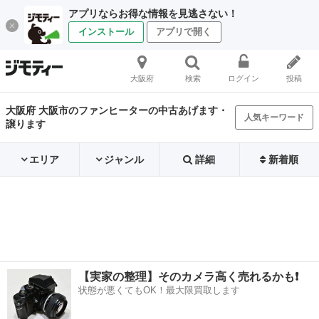
アプリならお得な情報を見逃さない！
インストール
アプリで開く
大阪府
検索
ログイン
投稿
大阪府 大阪市のファンヒーターの中古あげます・
人気キーワード
譲ります
エリア
ジャンル
詳細
新着順
【実家の整理】そのカメラ高く売れるかも❗️
状態が悪くてもOK！最大限買取します