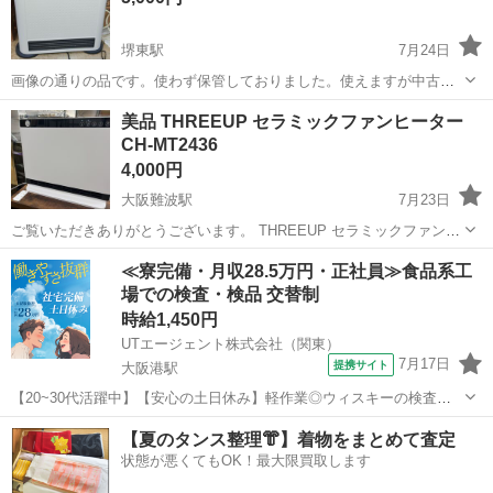
堺東駅
7月24日
画像の通りの品です。使わず保管しておりました。使えますが中古品
としてご理解ぐさい。
大阪
大阪市
堺東駅
季節、空調家電
美品 THREEUP セラミックファンヒーター
CH-MT2436
ガスファンヒーター
4,000円
大阪難波駅
7月23日
ご覧いただきありがとうございます。 THREEUP セラミックファンヒ
ーター CH-MT2436 ・即暖タイプのセラミックファンヒーター ・コン
大阪
大阪市
大阪難波駅
季節、空調家電
≪寮完備・月収28.5万円・正社員≫食品系工
パクトで設置場所を選ばない ・転倒時自動停止など安全機能搭載 ...
場での検査・検品 交替制
セラミックファンヒーター
時給1,450円
UTエージェント株式会社（関東）
7月17日
提携サイト
大阪港駅
【20~30代活躍中】【安心の土日休み】軽作業◎ウィスキーの検査作
業！未経験歓迎★高収入！月収28万円可《JNIO1C》 詳細情報 ＜ウィ
大阪
大阪市
大阪港駅
その他
【夏のタンス整理👘】着物をまとめて査定
スキーの検査作業！＞ 未経験の方歓迎♪ 丁寧な研修があるので初めて
状態が悪くてもOK！最大限買取します
の方も安心！ ...