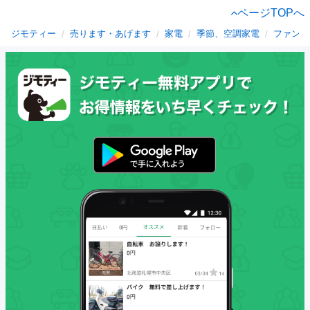
ページTOPへ
ジモティー
売ります・あげます
家電
季節、空調家電
ファンヒ