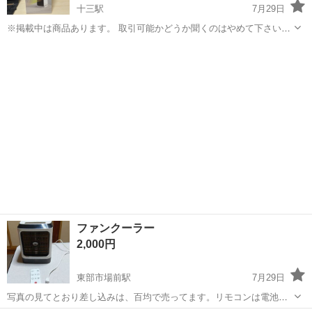
十三駅
7月29日
※掲載中は商品あります。 取引可能かどうか聞くのはやめて下さい。
未開封品です。 2024年12月29日購入 ※「 必 ず 」プロフィールご一
大阪
大阪市
十三駅
季節、空調家電
ヒーター
読ください。 https://jmty.jp/profi...
ファンクーラー
2,000円
東部市場前駅
7月29日
写真の見てとおり差し込みは、百均で売ってます。リモコンは電池切
れです興味持たれた方如何ですか。