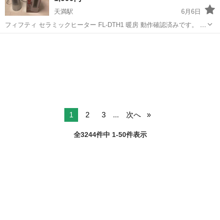
天満駅
6月6日
フィフティ セラミックヒーター FL-DTH1 暖房 動作確認済みです。 ノ
ンクレームノンリターンにて。
大阪
大阪市
天満駅
季節、空調家電
フィフティ
1
2
3
...
次へ
全3244件中 1-50件表示