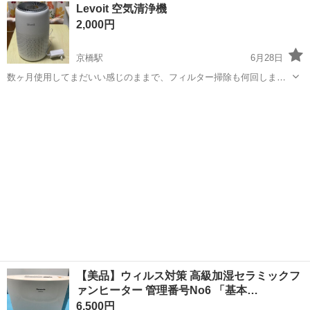
大阪
大阪市
河内国分駅
季節、空調家電
Levoit 空気清浄機
付属しないのでご注意ください オマケとして小型セラミックファンヒ
石油ファンヒーター
2,000円
ーターと石...
京橋駅
6月28日
数ヶ月使用してまだいい感じのままで、フィルター掃除も何回しまし
た。 よろしくお願いします。
大阪
大阪市
京橋駅
季節、空調家電
Levoit
【美品】ウィルス対策 高級加湿セラミックフ
ァンヒーター 管理番号No6 「基本…
6,500円