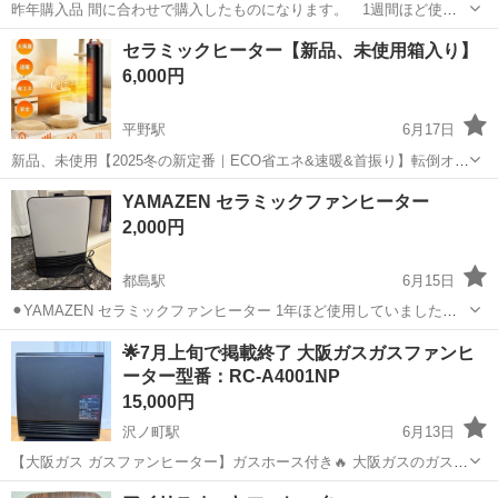
昨年購入品 間に合わせで購入したものになります。 1週間ほど使用
し後は保管してありました。 汚れてはいないですが念のため清掃して
大阪
大阪市
季節、空調家電
セラミックファンヒーター
セラミックヒーター【新品、未使用箱入り】
お渡し致します。 取りに来られる方限定です。 質問、分からない事は
6,000円
お気軽にご相談ください。
平野駅
6月17日
新品、未使用【2025冬の新定番｜ECO省エネ&速暖&首振り】転倒オ
フ/温度設定/1～9Hタイマー機能 電気ストーブ 冷暖兼用 持ち運び 低騒
大阪
大阪市
平野駅
季節、空調家電
セラミック
YAMAZEN セラミックファンヒーター
音 書斎/部屋/浴室/リビング/脱衣所/風呂/トイレ/洗面所 日本語説明書
2,000円
PSE認証済
都島駅
6月15日
⚫︎YAMAZEN セラミックファンヒーター 1年ほど使用していました。
箱はありません。 保証書も期間が切れたので無いです。
大阪
大阪市
都島駅
季節、空調家電
🌟7月上旬で掲載終了 大阪ガスガスファンヒ
ーター型番：RC-A4001NP
セラミックファンヒーター
15,000円
沢ノ町駅
6月13日
【大阪ガス ガスファンヒーター】ガスホース付き🔥 大阪ガスのガスフ
ァンヒーターです。 3シーズン使用しました。 動作確認済み◎ すぐ使
大阪
大阪市
沢ノ町駅
季節、空調家電