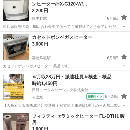
ンヒーター/HX-G120-W/…
2,200円
針中野駅
6月6日
※店頭販売の為、問い合わせ中であっても掲載終了とさせていただく
場合があります。 商品名：加湿セラミックファンヒーター メーカー：
大阪
大阪市
針中野駅
季節、空調家電
個人
カセットボンベガスヒーター
SHARP 型番：HX-G120-W 状態：中古品 2017年 詳しい状態：傷...
3,000円
喜連瓜破駅
6月6日
カセットボンベガスヒーター 美品です。
大阪
大阪市
喜連瓜破駅
季節、空調家電
≪月収28万円・派遣社員≫検査・検品
時給1,450円
日研トータルソーシング株式会社
6月24日
提携サイト
玉出駅
【大阪府大阪市西成区】交通費全額支給！未経験OK！めっき加工製品
の出荷前処理・検査《お仕事No.8A785-JS》 お仕事について 各種めっ
大阪
大阪市
玉出駅
その他
フィフティ セラミックヒーター FL-DTH1 暖
き加工製品の出荷前処理、検査業務です。 ※業務の変更、就業場所の
房
変更の範囲、契約...
1,600円