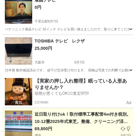
液晶テレビ
0円
千里丘駅
8月7日
パナソニック液晶テレビ 32インチ テレビを買い換えましたので、取りに来てくださる
大阪
摂津市
千里丘駅
テレビ
パナソニック
TOSHIBA テレビ レクザ
25,000円
大阪市
8月7日
21年製 動作確認済みです。 値下げ交渉受け付けます、 現物は写真での判断でお願
大阪
大阪市
テレビ
【実家の押し入れ整理】眠っている人形あ
りませんか？
状態が悪くてもOK🙆‍♀️査定0円‼️
COYASH
Ad
近日取り付けok！取付標準工事配管4m付き税別。
10-12畳2025年式東芝。整備、クリーニング済
み。
69,800円
堺市
8月7日