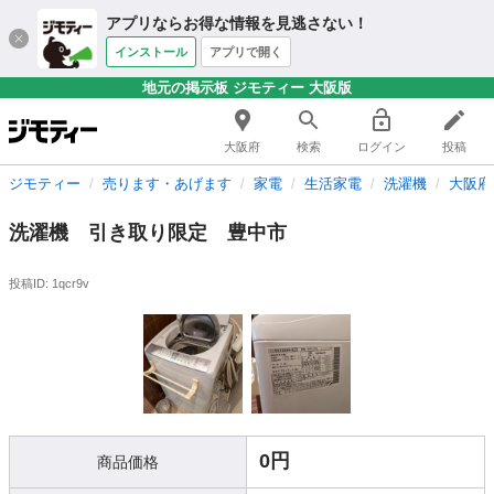
アプリならお得な情報を見逃さない！
インストール
アプリで開く
地元の掲示板 ジモティー 大阪版
大阪府
検索
ログイン
投稿
ジモティー
売ります・あげます
家電
生活家電
洗濯機
大阪府
洗濯機 引き取り限定 豊中市
投稿ID: 1qcr9v
0円
商品価格