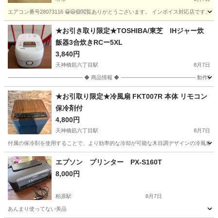
エアコン番号28073116 😀😃😄閲覧ありがとうございます。 インボイス対応店で
大阪
堺市
季節、空調家電
取り付け
★お引き取り限定★TOSHIBA/東芝 IHジャー炊
飯器3合炊きRCー5XL
3,840円
天神橋筋六丁目駅
8月7日
―――――――――――――― ◆ 商品情報 ◆ ―――――――――――――― 動作確認済み・
大阪
大阪市
天神橋筋六丁目駅
キッチン家電
東芝
★お引取り限定★冷風扇 FKT007R 本体 リモコン
保冷剤付
4,800円
天神橋筋六丁目駅
8月7日
付属の保冷剤を使用することで、より効率的な冷却が可能な木目調デザインの冷風扇です。 - 型番: FKT0
大阪
大阪市
天神橋筋六丁目駅
季節、空調家電
エプソン プリンター PX-S160T
8,000円
柏原駅
8月7日
あんまり使ってない美品