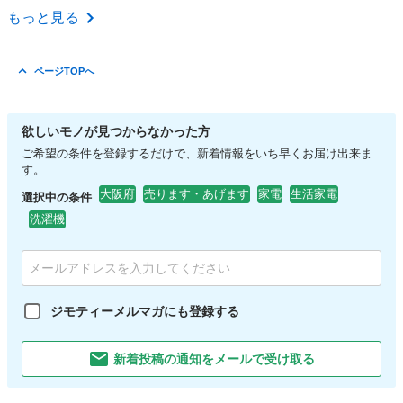
大阪
柏原市
柏原駅
その他
エプソン
もっと見る
ページTOPへ
欲しいモノが見つからなかった方
ご希望の条件を登録するだけで、新着情報をいち早くお届け出来ま
す。
大阪府
売ります・あげます
家電
生活家電
選択中の条件
洗濯機
ジモティーメルマガにも登録する
新着投稿の通知をメールで受け取る