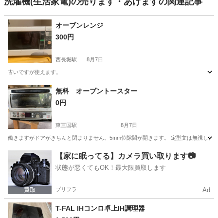
洗濯機(生活家電)の売ります・あげますの関連記事
オーブンレンジ
300円
西長堀駅
8月7日
古いですが使えます。
大阪
大阪市
西長堀駅
キッチン家電
無料 オーブントースター
0円
東三国駅
8月7日
働きますがドアがきちんと閉まりません。5mm位隙間が開きます。 定型文は無視しま
大阪
大阪市
東三国駅
キッチン家電
【家に眠ってる】カメラ買い取ります📷
状態が悪くてもOK！最大限買取します
プリフラ
Ad
T-FAL IHコンロ卓上IH調理器