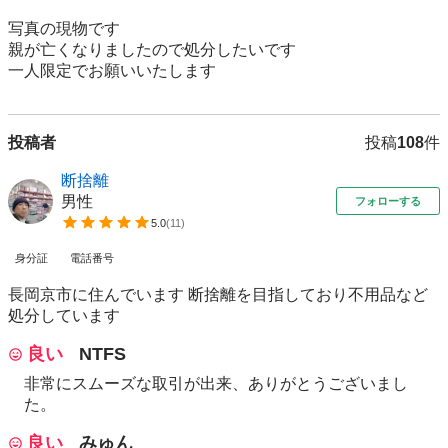
写真の現物です

親が亡くなりましたので処分したいです

一人限定でお願いいたします
投稿者
投稿
108
件
断捨離
男性
フォローする
5.0
(
11
)
身分証
電話番号
長岡京市に住んでいます 断捨離を目指しており不用品など
処分しています
良い
NTFS
非常にスムーズな取引が出来、ありがとうございまし
た。
良い
みゅん