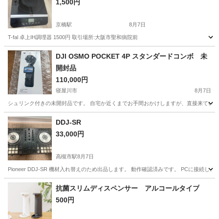
1,500円
京橋駅
8月7日
T-fal 卓上IH調理器 1500円 取引場所:大阪市聖和病院前
大阪
大阪市
京橋駅
キッチン家電
DJI OSMO POCKET 4P スタンダードコンボ 未
開封品
110,000円
寝屋川市
8月7日
シュリンク付きの未開封品です。 自宅か近くまでお手間おかけしますが、直接来ていただ
大阪
寝屋川市
カメラ
DDJ-SR
33,000円
高槻市駅
8月7日
Pioneer DDJ-SR 機材入れ替えのため出品します。 動作確認済みです。 PCに
大阪
高槻市
高槻市駅
その他
DDJ
抗菌スリムディスペンサー アルコールタイプ
500円