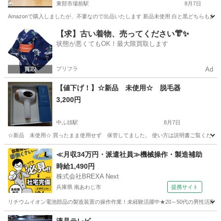
東部市場前駅
8月7日
Amazonで購入しましたが、不要なので出品いたします 新品未使用 白と黒どちらもあ
大阪
大阪市
東部市場前駅
生活家電
ディスペンサー
【求】古い着物、売ってください👘✨
状態が悪くてもOK！最大限買取します
プリフラ
Ad
【値下げ！】☆新品 未使用☆ 脱毛器
3,200円
中ふ頭駅
8月7日
☆新品 未使用☆ 買ったまま使用せず 保管してました。 使い方は説明書ご覧くださ
大阪
大阪市
中ふ頭駅
家電
≪月収34万円・派遣社員≫機械操作・製造補助
時給1,490円
株式会社BREXA Next
兵庫県 南あわじ市
提携サイト
リチウムイオン電池部品の製造装置の操作作業！未経験活躍中★20～50代の男性活躍中
兵庫
南あわじ市
その他