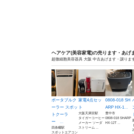
ヘアケア(美容家電)の売ります・あげ
超微細胞美容器具 大阪 中古あげます・譲り
ポータブルク
家電4点セッ
0808-018 SH
ーラー スポッ
ト
ARP HX-1...
大阪天満宮駅
豊中市
トクーラ
タイガーコーヒー
0808-018 SHARP
ー ...
メーカー ソーダ
HX-12T ...
四条畷駅
ストリーム ...
スポットエアコン