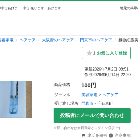
超微細胞美容器具 (nimo) 門真の美容家電《ヘアケア》の中古あげます・譲ります｜ジモティーで不用品の処分
中古
売ります・あげます
地元の掲示
美容家電
ヘアケア
大阪府のヘアケア
門真市のヘアケア
超微細胞
1
お気に入り登録
更新
2026年7月2日 08:51
作成
2026年6月14日 22:20
商品価格
100円
ジャンル
美容家電
 > 
ヘアケア
受け渡し場所
門真市
 - 千石東町
投稿者にメールで問い合わせ
※問い合わせは会員登録とログイン必須です
違反を報告
注意事項