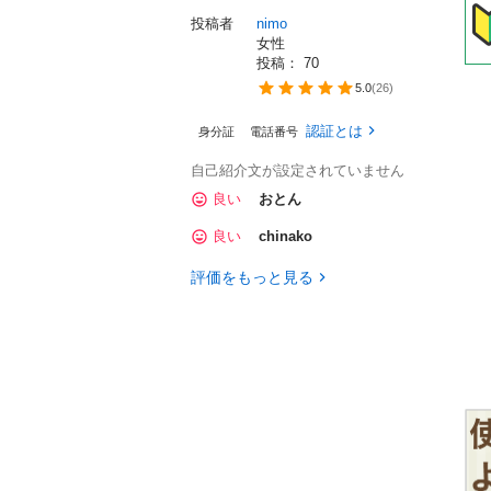
投稿者
nimo
女性
投稿： 
70
5.0
(
26
)
認証とは
身分証
電話番号
。
自己紹介文が設定されていません
良い
おとん
良い
chinako
評価をもっと見る