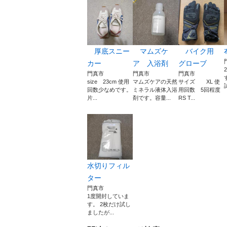
厚底スニー
マムズケ
バイク用
カー
ア 入浴剤
グローブ
門真市
門真市
門真市
size 23cm 使用
マムズケアの天然
サイズ XL 使
回数少なめです。
ミネラル液体入浴
用回数 5回程度
片...
剤です。容量...
RS T...
水切りフィル
ター
門真市
1度開封していま
す。 2枚だけ試し
ましたが...