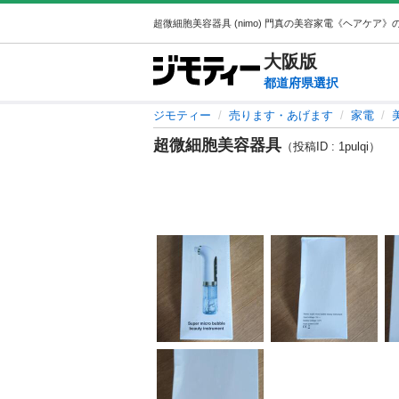
大阪
版
都道府県選択
ジモティー
売ります・あげます
家電
超微細胞美容器具
（投稿ID : 1pulqi）