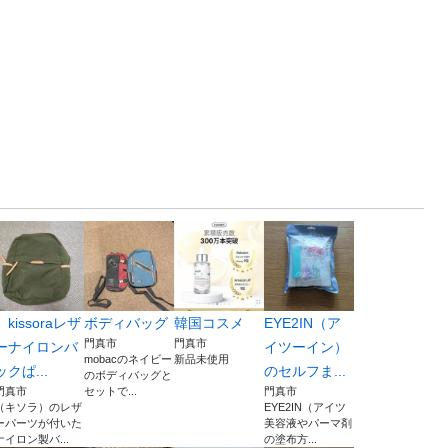
kissoraレザ
ボディバッグ
韓国コスメ
EYE2IN（ア
門真市
門真市
ーナイロンバ
イツーイン）
mobacのネイビー
新品未使用
ックぱ...
のセルフま...
のボディバッグと
門真市
セットで...
門真市
（キソラ）のレザ
EYE2IN（アイツ
ーパーツが付いた
美容液やパーマ剤
ナイロン製バ...
の塗布方...