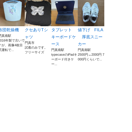
布団乾燥機
クセありTシ
タブレット
値下げ FILA
門真南駅
ャツ
キーボードケ
厚底スニー
2016年製で古いで
門真市
ース
カー
すが、画像4枚目
試着のみです。
試運転で...
門真南駅
門真南駅
フリーサイズ
typecaseのiPadキ
2500円→2000円 7
ーボード付きケ
000円くらいで...
ー...