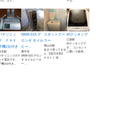
ンの、エイ...
ータ...
パナソニッ
0808-015 デ
スポットクー
IHクッキング
江坂駅
ク ＦＡＸ
ロンギ オイル
ラー
IHクッキングで
桃山台駅
子機2台付き
ヒー...
す。 コンセント
あまり使ってませ
東京駅
豊中市
に繋いで使用...
ん 【強力冷房】
パナソニックのＦ
0808-015 デロン
ナカトミ 排...
ＡＸ電話です。
ギ オイルヒータ
子機2台付き...
ー ...