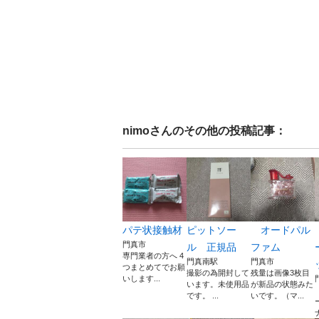
nimo
さんのその他の投稿記事：
パテ状接触材
ピットソー
オードパル
門真市
ル 正規品
ファム
専門業者の方へ 4
門真南駅
門真市
つまとめてでお願
撮影の為開封して
残量は画像3枚目
いします...
います。未使用品
が新品の状態みた
です。 ...
いです。（マ...