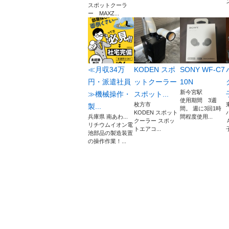
スポットクーラ
ー MAXZ...
≪月収34万
KODEN スポ
SONY WF-C7
円・派遣社員
ットクーラー
10N
新今宮駅
≫機械操作・
スポット...
使用期間 3週
枚方市
製...
間。 週に3回1時
KODEN スポット
兵庫県 南あわ...
間程度使用...
クーラー スポッ
リチウムイオン電
トエアコ...
池部品の製造装置
の操作作業！...