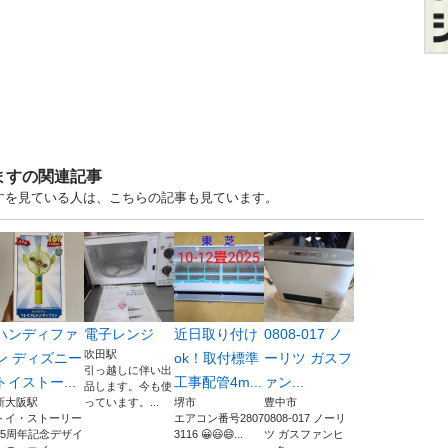
ますの関連記事
ますを見ている人は、こちらの記事も見ています。
ハンディファ
電子レンジ
近日取り付け
0808-017 ノ
吹田駅
ン ディズニー
ok！取付標準
ーリツ ガスフ
引っ越しに伴い出
トイストー...
工事配管4m...
ァン...
品します。今も使
新大阪駅
っています。...
堺市
豊中市
トイ・ストーリー
エアコン番号2807
0808-017 ノーリ
25周年記念デザイ
3116 😀😃😄...
ツ ガスファンヒ