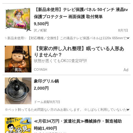
大阪
寝屋川市
香里園駅
季節、空調家電
【新品未使用】テレビ保護パネル 50インチ 液晶tv
保護プロテクター 画面保護 取付簡単
9,500円
沢ノ町駅
8月7日
✨新品未使用✨ 【対応機種／交換性】この液晶テレビ保護パネルは1120x 655mm
大阪
大阪市
沢ノ町駅
テレビ
【実家の押し入れ整理】眠っている人形あ
りませんか？
状態が悪くてもOK🙆‍♀️査定0円‼️
COYASH
Ad
象印グリル鍋
2,000円
ドーム前駅
8月7日
※ペット飼ってるため問題ない方のみお願いします。 ※しばらく利用していないため、ご自身で洗って
大阪
大阪市
ドーム前駅
キッチン家電
≪月収34万円・派遣社員≫機械操作・製造補助
時給1,490円