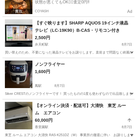
状態が悪くてもOK🙆‍♀️査定0円‼️
COYASH
Ad
【すぐ映ります】SHARP AQUOS 19インチ液晶
テレビ（LC-19K90）B-CAS・リモコン付き
2,500円
弁天町駅
8月7日
買い替えのため、不要になった液晶テレビをお譲りします。直前まで問題なく綺麗に映って
大阪
大阪市
弁天町駅
テレビ
ノンフライヤー
1,600円
鳳駅
8月7日
Silver CRESTのノンフライヤーです！ 買ったものの1度も使わずなので出品致します
大阪
堺市
鳳駅
キッチン家電
【オンライン決済・配送可】大清快 東芝 ルー
ム エアコン
60,000円
香里園駅
8月7日
東芝 ルーム エアコン 大清快 RAS-K251DZ（W） 事業所の撤退に伴い お譲りし