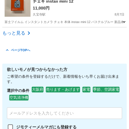
チェキ instax mini 12
11,000円
久宝寺駅
8月7日
富士フイルム インスタントカメラ チェキ 本体 instax mini 12 パステルブルー 新品未
大阪
八尾市
久宝寺駅
カメラ
instax
もっと見る
ページTOPへ
欲しいモノが見つからなかった方
ご希望の条件を登録するだけで、新着情報をいち早くお届け出来ま
す。
大阪府
売ります・あげます
家電
季節、空調家電
選択中の条件
空気清浄機
ジモティーメルマガにも登録する