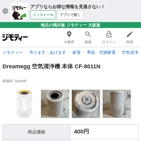
アプリならお得な情報を見逃さない！
インストール
アプリで開く
地元の掲示板 ジモティー 大阪版
大阪府
検索
ログイン
投稿
ジモティー
売ります・あげます
家電
季節、空調家電
空気清浄
Dreamegg 空気清浄機 本体 CF-8011N
投稿ID: 1pu6o8
400円
商品価格