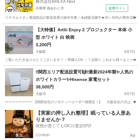
株式会社BREXA Next
兵庫県 南あわじ市
提携サイト
リチウムイオン電池部品の製造装置の操作作業！未経験活躍中★20～50代の男性活躍中
兵庫
南あわじ市
その他
【大特価】Artlii Enjoy 2 プロジェクター 本体 小
型 ホワイト 白 映画
3,200円
大阪駅
8月7日
ご覧いただきありがとうございます♡ ✓即購入OK ✓１点限り これから様々なジャンルの商
大阪
大阪市
大阪駅
テレビ
‼️関西エリア配送設置可🙌‼️最新2024年製✨人気の
ホワイトカラー✨Hisense 家電セット
38,000円
大阪市
8月7日
ーーーーーーーー 【関西在住のジモティーユーザー様限定！】 大阪在住の方は、配送設
大阪
大阪市
キッチン家電
Hisense
【実家の押し入れ整理】眠っている人形あ
りませんか？
状態が悪くてもOK🙆‍♀️査定0円‼️
COYASH
Ad