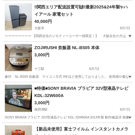
‼️関西エリア配送設置可🙌‼️最新2025&24年製✨ハ
イアール 家電セット
40,000円
大阪市
8月7日
ーーーーーーーー 【関西在住のジモティーユーザー様限定！】 大阪在住の方は、配送設
大阪
大阪市
キッチン家電
ハイアール
ZOJIRUSHI 炊飯器 NL-BS05 本体
3,000円
十三駅
8月7日
象印 NL-BS05 炊飯器 マイコン方式 9年ほど使用しておりました。 使用感や傷な
大阪
大阪市
十三駅
キッチン家電
■特価■SONY BRAVIA ブラビア 32V型液晶テレビ
KDL-32W600A
3,000円
南摂津駅
8月7日
SONY BRAVIA ブラビア 32V型液晶テレビ KDL-32W600A 2013年製 動
大阪
摂津市
南摂津駅
テレビ
【新品未使用】富士フイルム インスタントカメラ