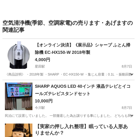
空気清浄機(季節、空調家電)の売ります・あげますの
関連記事
【オンライン決済】《展示品》シャープ ふとん掃
除機 EC-HX150-W 2018年製
4,000円
星田駅
8月7日
《商品説明》 ・2018年製 ・SHARP ・EC-HX150-W ・集じん容量：0.1L ・振
大阪
寝屋川市
星田駅
生活家電
SHARP AQUOS LED 40インチ 液晶テレビとイコ
ールズテレビスタンドセット
10,000円
今川駅
8月7日
民泊にて設置していました。 一部撤退した為お譲りする事にしました。 どちらも民泊使
大阪
大阪市
今川駅
テレビ
【実家の押し入れ整理】眠っている人形あ
りませんか？