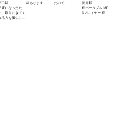
守口駅
箱あります ...
たので。...
徳庵駅
不要になったた
🎼ポータブル MP
め、取りにきてく
3プレイヤー 🎼...
れる方を優先に...