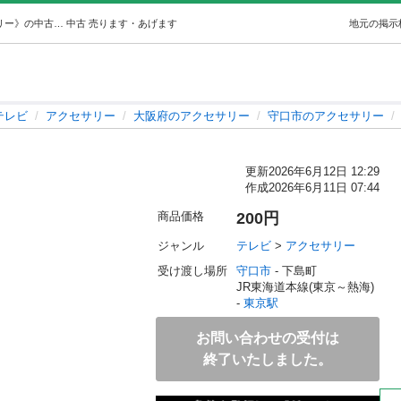
本日終了TVリモコン (エール) 東京のテレビ《アクセサリー》の中古あげます・譲ります｜ジモティーで不用品の処分
中古
売ります・あげます
地元の掲示
テレビ
アクセサリー
大阪府のアクセサリー
守口市のアクセサリー
）
更新
2026年6月12日 12:29
作成
2026年6月11日 07:44
商品価格
200円
ジャンル
テレビ
 > 
アクセサリー
受け渡し場所
守口市
 - 下島町
JR東海道本線(東京～熱海) 
- 
東京駅
お問い合わせの受付は
終了いたしました。