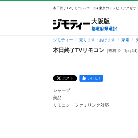
大阪
版
都道府県選択
ジモティー
売ります・あげます
家電
本日終了TVリモコン
（投稿ID : 1pqi4d
ポスト
いいね！
シャープ

美品
