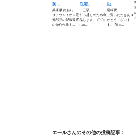
製...
洗濯...
動...
兵庫県 南あわ...
十三駅
尾崎駅
リチウムイオン電
引っ越しのため出
ご覧いただきあり
池部品の製造装置
品します。 ① Pa
がとうございま
の操作作業！...
nas...
す。 Rinn...
エール
さんのその他の投稿記事：