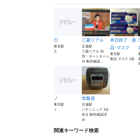
①
三菱リアル
本日終了・新
東京駅
正雀駅
品･マスク
さ
三菱リアル 26
東京駅
型・オートターン
新品 マスク 1箱
付 動作確認...
ノ
炊飯器
東京駅
正雀駅
ミ
パナソニック 3合
炊き 動作確認済
み
関連キーワード検索