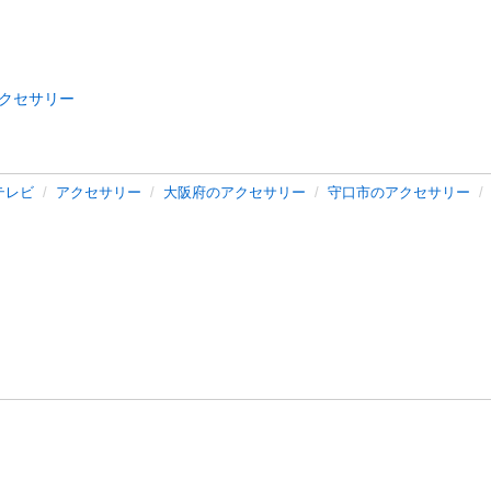
クセサリー
テレビ
アクセサリー
大阪府のアクセサリー
守口市のアクセサリー
バシーポリシー
プライバシー・ステートメント
健全化に資する運用
プ
ご利用ガイド
フリーワードで探す
特定商取引法の表示
利用