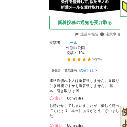
新着投稿の通知を受け取る
違反を報告
注意事項
投稿者
エール
性別非公開
投稿： 
194
5.0
(
29
)
認証とは
身分証
電話番号
連絡途切れる人は返答致しません。又取り
引き可能ですかも返答致しません。 基
本・引き取りは19...
良い
Uchycitra
お待たせしてしまいましたが、優しく待っ
てくださり、本当にありがとうございまし
た。
良い
Uchycitra