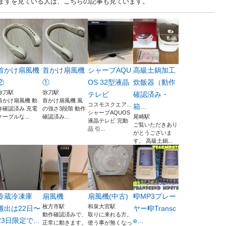
りますを見ている人は、こちらの記事も見ています。
首かけ扇風機
首かけ扇風機
シャープAQU
高級土鍋加工
②
①
OS 32型液晶
炊飯器（動作
弥刀駅
弥刀駅
テレビ
確認済み・
首かけ扇風機 動
首かけ扇風機 風
コスモスクエア...
箱...
作確認済み 充電
の強さ3段階 動作
シャープAQUOS
ケーブルな...
確認済み...
尾崎駅
液晶テレビ 完動
ご覧いただきあり
品 引...
がとうございま
す。 高級土鍋...
冷蔵冷凍庫
扇風機
扇風機(中古)
🎼MP3プレー
枚方市駅
和泉大宮駅
搬出は22日〜
ヤー🎼Transc
動作確認済みで、
取りに来れる方。
23日限定で...
e...
正常に動きます。
使う事が無くなっ