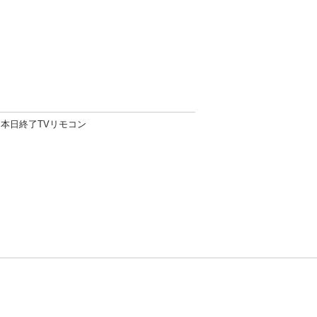
本日終了TVリモコン
方針
お問い合わせ
者情報の外部送信について