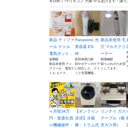
本日終了TVリモコン 大阪 中古あげます・譲
新品 ティファ
Panasonic 光
新品未使用 毛
ール ケトル
美容器 ES-
穴 マルチクリ
電気ポット...
W...
ーナー
金剛駅
富田林西口駅
朝潮橋駅
新品未使用 ティ
顔やボディのケア
箱つぶれのため安
ファール 電気ケ
に対応した、クイ
くしてます。
トル エクス...
ック充電機能...
≪月収34万
【オンライン
リンナイ ガス
円・派遣社員
決済】冷蔵
テーブル（都
≫機械操作・
庫・ドラム式
市ガス用）