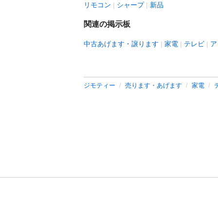
リモコン
シャープ
新品
関連の掲示板
中古あげます・譲ります
家電
テレビ
ア
ジモティー
売ります・あげます
家電
利用規約
プライ
運営会社
サイトマッ