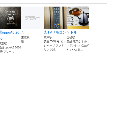
①oppoA5 20
た
①TVリモコン
ケトル
東京駅
東京駅
正雀駅
20
新
美品 TVリモコン
美品 電気ケトル
東京駅
シャープ ファミ
ステンレスで注ぎ
美品 oppoA5 2020
リンク対...
やすいと思...
SIMフリー ...