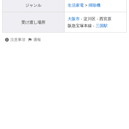
ジャンル
生活家電
>
掃除機
大阪市
- 淀川区
- 西宮原
受け渡し場所
阪急宝塚本線 -
三国駅
注意事項
通報