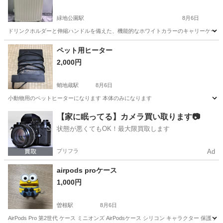
緑地公園駅
8月6日
ドリンクホルダーと伸縮ハンドルを備えた、機能的なホワイトカラーのキャリーケースです。 - 
大阪
吹田市
緑地公園駅
季節、空調家電
ペット用ヒーター
2,000円
蛸地蔵駅
8月6日
小動物用のペットヒーターになります 本体のみになります
大阪
岸和田市
蛸地蔵駅
季節、空調家電
【家に眠ってる】カメラ買い取ります📷
状態が悪くてもOK！最大限買取します
プリフラ
Ad
airpods proケース
1,000円
曽根駅
8月6日
AirPods Pro 第2世代 ケース ミニオンズ AirPodsケース シリコン キャラクタ