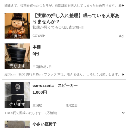
間違えて、後期を買ったつもりが、前期対応を購入してしまったため売ります。 新品、未使
大阪
大阪市
三国駅
パーツ
通販サイト
【実家の押し入れ整理】眠っている人形あ
りませんか？
状態が悪くてもOK🙆‍♀️査定0円‼️
COYASH
Ad
本棚
0円
売ります
三国駅
5月7日
縦85cm 横60 奥行き15cm ブラック 本は、着きません。 よろしくお願いします。 
大阪
大阪市
三国駅
寝具
奥行き
carrozzeria スピーカー
1,000円
売ります
三国駅
5月22日
+1000円で配達いたします。 (応相談)
大阪
大阪市
三国駅
カーオーディオ
小さい座椅子