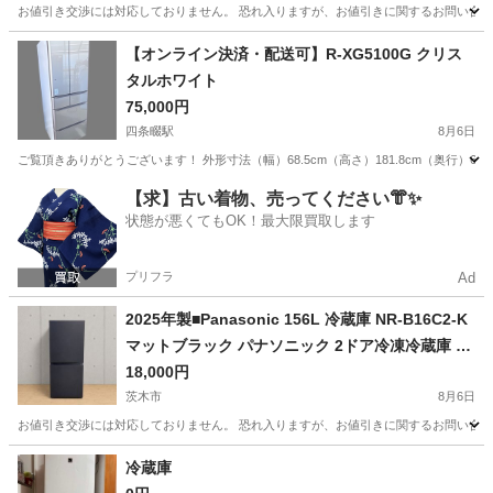
お値引き交渉には対応しておりません。 恐れ入りますが、お値引きに関するお問い合わせに
大阪
茨木市
生活家電
ヤマダ電機
【オンライン決済・配送可】R-XG5100G クリス
タルホワイト
75,000円
四条畷駅
8月6日
ご覧頂きありがとうございます！ 外形寸法（幅）68.5cm（高さ）181.8cm（奥行）69
大阪
大東市
四条畷駅
キッチン家電
【求】古い着物、売ってください👘✨
状態が悪くてもOK！最大限買取します
プリフラ
Ad
2025年製■Panasonic 156L 冷蔵庫 NR-B16C2-K
マットブラック パナソニック 2ドア冷凍冷蔵庫 小
型冷蔵庫 一人暮らし
18,000円
茨木市
8月6日
お値引き交渉には対応しておりません。 恐れ入りますが、お値引きに関するお問い合わせに
大阪
茨木市
キッチン家電
冷蔵庫