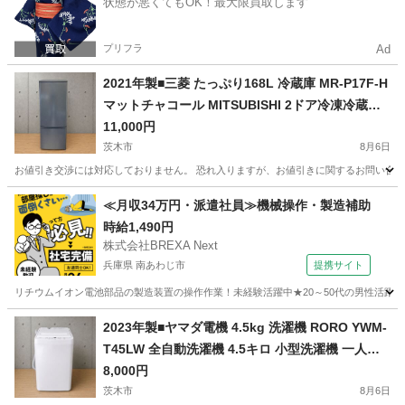
状態が悪くてもOK！最大限買取します
プリフラ
Ad
2021年製■三菱 たっぷり168L 冷蔵庫 MR-P17F-H
マットチャコール MITSUBISHI 2ドア冷凍冷蔵庫
一人暮らし 小型冷蔵庫
11,000円
茨木市
8月6日
お値引き交渉には対応しておりません。 恐れ入りますが、お値引きに関するお問い合わせに
大阪
茨木市
キッチン家電
≪月収34万円・派遣社員≫機械操作・製造補助
時給1,490円
株式会社BREXA Next
兵庫県 南あわじ市
提携サイト
リチウムイオン電池部品の製造装置の操作作業！未経験活躍中★20～50代の男性活躍中
兵庫
南あわじ市
その他
2023年製■ヤマダ電機 4.5kg 洗濯機 RORO YWM-
T45LW 全自動洗濯機 4.5キロ 小型洗濯機 一人暮
らし
8,000円
茨木市
8月6日