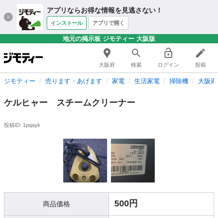
アプリならお得な情報を見逃さない！
インストール
アプリで開く
地元の掲示板 ジモティー 大阪版
大阪府
検索
ログイン
投稿
ジモティー
売ります・あげます
家電
生活家電
掃除機
大阪府
ケルヒャー スチームクリーナー
投稿ID: 1pqayk
500円
商品価格