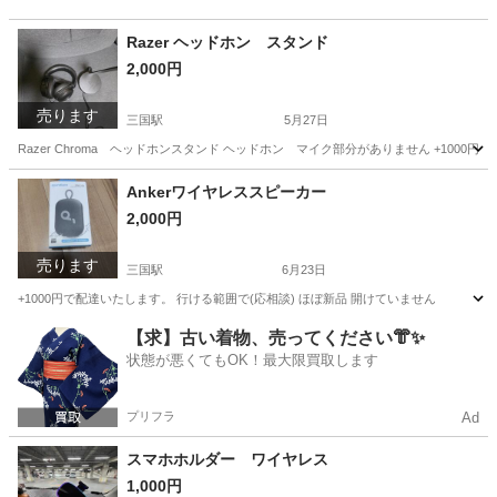
Razer ヘッドホン スタンド
2,000円
売ります
三国駅
5月27日
Razer Chroma ヘッドホンスタンド ヘッドホン マイク部分がありません +1000円
大阪
大阪市
三国駅
オーディオ
Razer
Ankerワイヤレススピーカー
2,000円
売ります
三国駅
6月23日
+1000円で配達いたします。 行ける範囲で(応相談) ほぼ新品 開けていません
大阪
大阪市
三国駅
オーディオ
【求】古い着物、売ってください👘✨
状態が悪くてもOK！最大限買取します
プリフラ
Ad
スマホホルダー ワイヤレス
1,000円