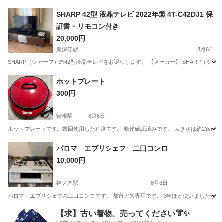
大阪
豊中市
曽根駅
オーディオ
SHARP 42型 液晶テレビ 2022年製 4T-C42DJ1 保
証書・リモコン付き
20,000円
新深江駅
8月6日
SHARP（シャープ）の42型液晶テレビをお譲りします。 【メーカー】 SHARP（シャープ） 
大阪
大阪市
新深江駅
テレビ
ホットプレート
300円
曽根駅
8月6日
ホットプレートです。数回使用した程度です。 動作確認済みです。 大きさは約23cm
大阪
豊中市
曽根駅
キッチン家電
場所
パロマ エブリシェフ 二口コンロ
10,000円
神ノ木駅
8月6日
パロマ エブリシェフの二口コンロです。 都市ガス専用です。 3年ほど使いましたが
大阪
大阪市
神ノ木駅
キッチン家電
【求】古い着物、売ってください👘✨