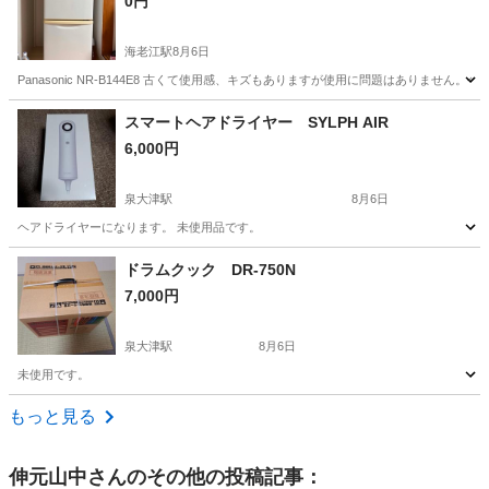
0円
海老江駅
8月6日
Panasonic NR-B144E8 古くて使用感、キズもありますが使用に問題はありま
大阪
大阪市
海老江駅
キッチン家電
無料
スマートヘアドライヤー SYLPH AIR
6,000円
泉大津駅
8月6日
ヘアドライヤーになります。 未使用品です。
大阪
泉大津市
泉大津駅
生活家電
ヘアドライヤー
ドラムクック DR-750N
7,000円
泉大津駅
8月6日
未使用です。
大阪
泉大津市
泉大津駅
キッチン家電
もっと見る
伸元山中
さんのその他の投稿記事：