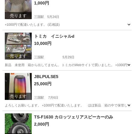
1,000円
売ります
三国駅
5月24日
+1000円で配達いたします。 (応相談)
大阪
大阪市
三国駅
ソファ
トミカ イニシャルd
10,000円
売ります
三国駅
5月29日
新品 未使用 箱から出してません。 トミカのWebサイトで買いました。 +1000円で配
大阪
大阪市
三国駅
ミニカー
JBLPULSE5
25,000円
売ります
三国駅
7月6日
よろしくお願いします。 +1000円で配達いたします。 ほぼ新品 箱の中で保管してま
大阪
大阪市
三国駅
オーディオ
TS-F1630 カロッツェリアスピーカーのみ
2,000円