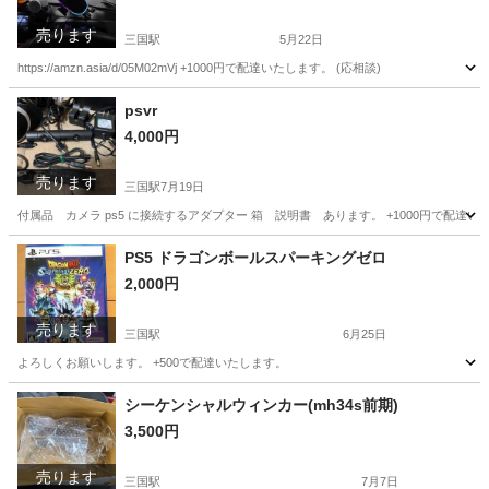
売ります
三国駅
5月22日
https://amzn.asia/d/05M02mVj +1000円で配達いたします。 (応相談)
大阪
大阪市
三国駅
内装、インテリア
psvr
4,000円
売ります
三国駅
7月19日
付属品 カメラ ps5 に接続するアダプター 箱 説明書 あります。 +1000円で配達い
大阪
大阪市
三国駅
テレビゲーム
PS5 ドラゴンボールスパーキングゼロ
2,000円
売ります
三国駅
6月25日
よろしくお願いします。 +500で配達いたします。
大阪
大阪市
三国駅
テレビゲーム
よろしくお願いします
シーケンシャルウィンカー(mh34s前期)
3,500円
売ります
三国駅
7月7日