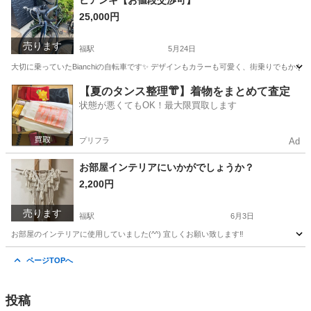
ビアンキ【お値段交渉可】
25,000円
売ります
福駅
5月24日
大切に乗っていたBianchiの自転車です✨ デザインもカラーも可愛く、街乗りでもかな
大阪
大阪市
福駅
ロードバイク
【夏のタンス整理👘】着物をまとめて査定
状態が悪くてもOK！最大限買取します
プリフラ
Ad
お部屋インテリアにいかがでしょうか？
2,200円
売ります
福駅
6月3日
お部屋のインテリアに使用していました(^^) 宜しくお願い致します‼︎
大阪
大阪市
福駅
インテリア雑貨/小物
インテリア
ページTOPへ
投稿