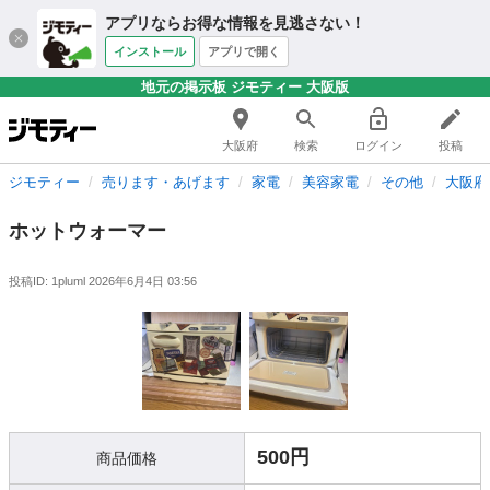
アプリならお得な情報を見逃さない！
インストール
アプリで開く
地元の掲示板 ジモティー 大阪版
大阪府
検索
ログイン
投稿
ジモティー
売ります・あげます
家電
美容家電
その他
大阪府
ホットウォーマー
投稿ID: 1pluml
2026年6月4日 03:56
500円
商品価格