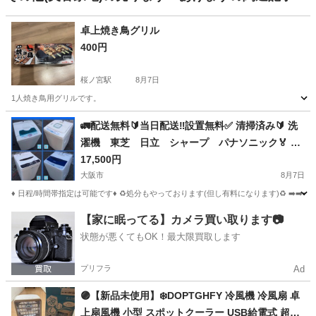
卓上焼き鳥グリル
400円
桜ノ宮駅
8月7日
1人焼き鳥用グリルです。
大阪
大阪市
桜ノ宮駅
キッチン家電
🚛配送無料🔰当日配送‼️設置無料✅ 清掃済み🔰 洗
濯機 東芝 日立 シャープ パナソニック🏅 冷
蔵庫 も出品🌟 京都 兵庫 大阪 和歌山 滋
17,500円
賀 奈良 大阪
大阪市
8月7日
♦️ 日程/時間帯指定は可能です♦️ ♻️処分もやっております(但し有料になります)♻️ ➡️➡️
大阪
大阪市
生活家電
兵庫
神戸市
生活家電
衣類
【家に眠ってる】カメラ買い取ります📷
状態が悪くてもOK！最大限買取します
プリフラ
Ad
🟣【新品未使用】❄️DOPTGHFY 冷風機 冷風扇 卓
上扇風機 小型 スポットクーラー USB給電式 超音