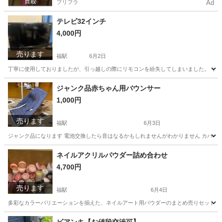
プリフラ
Ad
テレビ32インチ
4,000円
売ります
福駅
6月2日
丁寧に使用しておりましたが、引っ越しの際にリモコンを紛失してしまいました。 そ
大阪
大阪市
福駅
テレビ
リモコン
ジャンク品赤ちゃん用バウンサー
1,000円
売ります
福駅
6月3日
ジャンク品になります 電池交換したら音はなるかもしれませんがわかりません カバー
大阪
大阪市
福駅
ベビー用品
ネイルアクリルパウダー詰め合わせ
4,700円
売ります
福駅
6月4日
多彩なカラーバリエーションを揃えた、ネイルアート用パウダーのまとめ売りセットです。 箱に
大阪
大阪市
福駅
ネイル