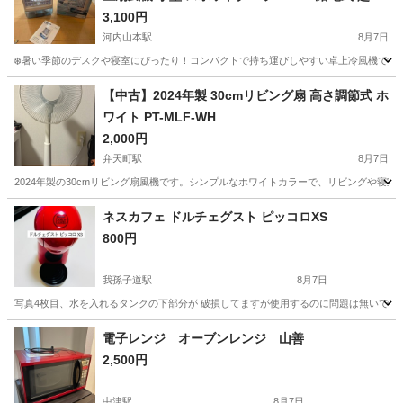
波ミスト加湿 800ml 3段階風量 タイマー LEDライ
3,100円
ト マイナスイオン 空気清浄 氷対応 卓上クーラー
河内山本駅
8月7日
ポータブル冷風機
❄️暑い季節のデスクや寝室にぴったり！コンパクトで持ち運びしやすい卓上冷風機です。 【
大阪
八尾市
河内山本駅
季節、空調家電
【中古】2024年製 30cmリビング扇 高さ調節式 ホ
ワイト PT-MLF-WH
2,000円
弁天町駅
8月7日
2024年製の30cmリビング扇風機です。シンプルなホワイトカラーで、リビングや寝室にぴった
大阪
大阪市
弁天町駅
季節、空調家電
ネスカフェ ドルチェグスト ピッコロXS
800円
我孫子道駅
8月7日
写真4枚目、水を入れるタンクの下部分が 破損してますが使用するのに問題は無いです。
大阪
大阪市
我孫子道駅
キッチン家電
電子レンジ オーブンレンジ 山善
2,500円
中津駅
8月7日