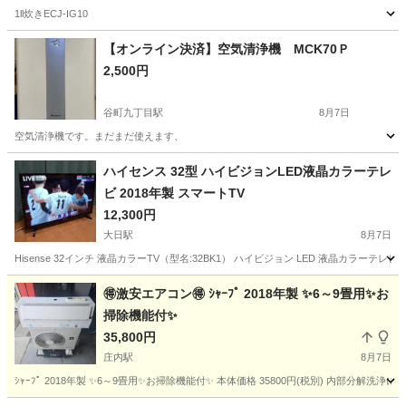
1ll炊きECJ-IG10
大阪
大阪市
谷町九丁目駅
キッチン家電
【オンライン決済】空気清浄機 MCK70Ｐ
2,500円
谷町九丁目駅
8月7日
空気清浄機です。まだまだ使えます、
大阪
大阪市
谷町九丁目駅
季節、空調家電
MCK
ハイセンス 32型 ハイビジョンLED液晶カラーテレ
ビ 2018年製 スマートTV
12,300円
大日駅
8月7日
Hisense 32インチ 液晶カラーTV（型名:32BK1） ハイビジョン LED 液晶カラーテレ
大阪
守口市
大日駅
テレビ
🉐️激安エアコン🉐️ ｼｬｰﾌﾟ 2018年製 ✨️6～9畳用✨️お
掃除機能付✨️
35,800円
庄内駅
8月7日
ｼｬｰﾌﾟ 2018年製 ✨6～9畳用✨お掃除機能付✨️ 本体価格 35800円(税別) 内部分