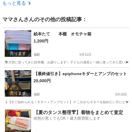
大阪
豊中市
庄内駅
季節、空調家電
取り付け
もっと見る
ママさん
さんのその他の投稿記事：
絵本たて 本棚 オモチャ箱
1,200円
売ります
福駅
5月11日
📚大切に使ってきた絵本棚、お譲りします✨ 子どもの成長と一緒に使ってきた思い入れの
大阪
大阪市
福駅
収納家具
リメイク
【最終値引き】epiphoneキダーとアンプのセット
20,000円
売ります
福駅
5月16日
🎸【すぐ始められる！ギター＋アンプセット】🎶 これからギターを始めたい方にピッタリ✨
大阪
大阪市
福駅
弦楽器、ギター
epiphone
【夏のタンス整理👘】着物をまとめて査定
状態が悪くてもOK！最大限買取します