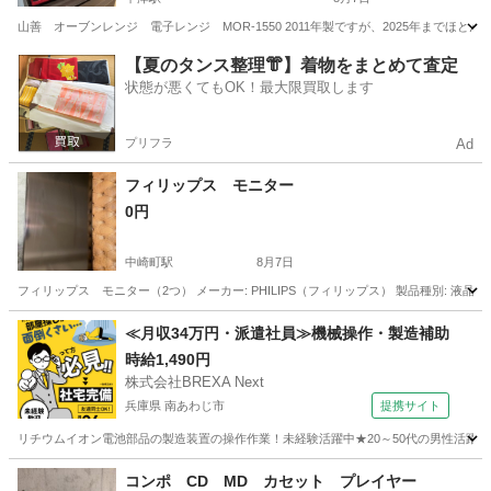
山善 オーブンレンジ 電子レンジ MOR-1550 2011年製ですが、2025年まで
大阪
大阪市
中津駅
キッチン家電
【夏のタンス整理👘】着物をまとめて査定
状態が悪くてもOK！最大限買取します
プリフラ
Ad
フィリップス モニター
0円
中崎町駅
8月7日
フィリップス モニター（2つ） メーカー: PHILIPS（フィリップス） 製品種別: 液晶カラーディス
大阪
大阪市
中崎町駅
テレビ
≪月収34万円・派遣社員≫機械操作・製造補助
時給1,490円
株式会社BREXA Next
兵庫県 南あわじ市
提携サイト
リチウムイオン電池部品の製造装置の操作作業！未経験活躍中★20～50代の男性活躍中
兵庫
南あわじ市
その他
コンポ CD MD カセット プレイヤー