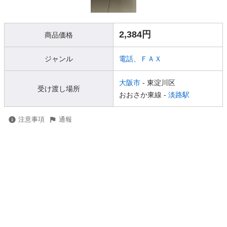
2,384円
商品価格
ジャンル
電話、ＦＡＸ
大阪市
- 東淀川区
受け渡し場所
おおさか東線 -
淡路駅
注意事項
通報