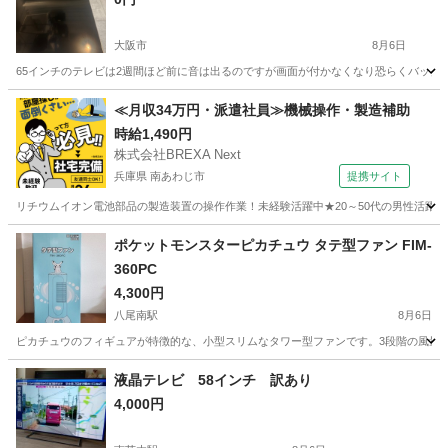
大阪市
8月6日
65インチのテレビは2週間ほど前に音は出るのですが画面が付かなくなり恐らくバック
大阪
大阪市
テレビ
65インチ
≪月収34万円・派遣社員≫機械操作・製造補助
時給1,490円
株式会社BREXA Next
兵庫県 南あわじ市
提携サイト
リチウムイオン電池部品の製造装置の操作作業！未経験活躍中★20～50代の男性活躍中
兵庫
南あわじ市
その他
ポケットモンスターピカチュウ タテ型ファン FIM-
360PC
4,300円
八尾南駅
8月6日
ピカチュウのフィギュアが特徴的な、小型スリムなタワー型ファンです。3段階の風量調節と3
大阪
八尾市
八尾南駅
季節、空調家電
液晶テレビ 58インチ 訳あり
4,000円