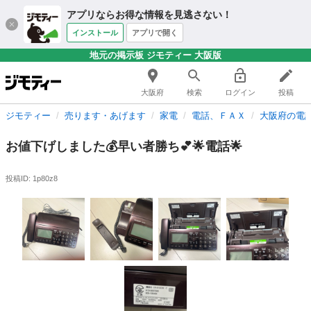
アプリならお得な情報を見逃さない！
インストール
アプリで開く
地元の掲示板 ジモティー 大阪版
大阪府
検索
ログイン
投稿
ジモティー
売ります・あげます
家電
電話、ＦＡＸ
大阪府の電
お値下げしました💰早い者勝ち💕🌟電話🌟
投稿ID: 1p80z8