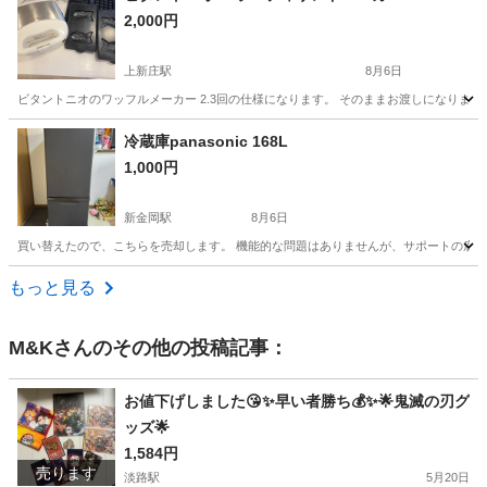
2,000円
上新庄駅
8月6日
ビタントニオのワッフルメーカー 2.3回の仕様になります。 そのままお渡しになります
大阪
大阪市
上新庄駅
キッチン家電
冷蔵庫panasonic 168L
1,000円
新金岡駅
8月6日
買い替えたので、こちらを売却します。 機能的な問題はありませんが、サポートの底
大阪
堺市
新金岡駅
キッチン家電
もっと見る
M&K
さんのその他の投稿記事：
お値下げしました😘✨早い者勝ち💰✨🌟鬼滅の刃グ
ッズ🌟
1,584円
売ります
淡路駅
5月20日