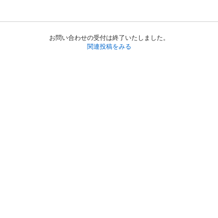
お問い合わせの受付は終了いたしました。
関連投稿をみる
初めての方へ
利用規約
プライバシーポリシー
プライバシー・ステートメント
健全化に資する運用方針
お問い合わせ
運営会社
サイトマップ
ご利用ガイド
フリーワードで探す
PC版で表示
都道府県選択
特定商取引法の表示
利用者情報の外部送信について