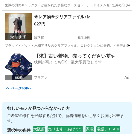
鬼滅の刃のキャラクターが描かれた多様なグッズセット。 - アイテム名: 鬼滅の刃 グッズ
大阪
大阪市
淡路駅
その他
鬼滅の刃
🌟レア物🌟クリアファイル♪✨
627円
売ります
淡路駅
5月19日
ブラッド・ピットと水樹アリサのクリアファイル、コレクションに最適。 - モデル名: クリアフ
大阪
大阪市
淡路駅
その他
クリアファイル
【求】古い着物、売ってください👘✨
状態が悪くてもOK！最大限買取します
プリフラ
Ad
ページTOPへ
欲しいモノが見つからなかった方
ご希望の条件を登録するだけで、新着情報をいち早くお届け出来ま
す。
大阪府
売ります・あげます
家電
電話、ＦＡＸ
選択中の条件