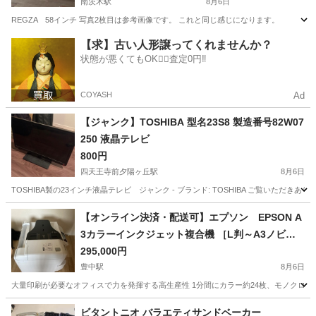
南茨木駅
8月6日
REGZA 58インチ 写真2枚目は参考画像です。 これと同じ感じになります。
大阪
茨木市
南茨木駅
テレビ
【求】古い人形譲ってくれませんか？
状態が悪くてもOK🙆‍♀️査定0円‼️
COYASH
Ad
【ジャンク】TOSHIBA 型名23S8 製造番号82W07
250 液晶テレビ
800円
四天王寺前夕陽ヶ丘駅
8月6日
TOSHIBA製の23インチ液晶テレビ ジャンク - ブランド: TOSHIBA ご覧いた
大阪
大阪市
四天王寺前夕陽ヶ丘駅
テレビ
【オンライン決済・配送可】エプソン EPSON A
3カラーインクジェット複合機 ［L判～A3ノビ］ P
X-M7120F
295,000円
豊中駅
8月6日
大量印刷が必要なオフィスで力を発揮する高生産性 1分間にカラー約24枚、モノクロ約25
大阪
豊中市
豊中駅
その他
インク
ビタントニオ バラエティサンドベーカー