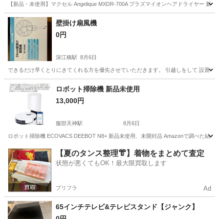
【新品・未使用】マクセル Angelique MXDR-700A プラズマイオンヘアドライヤー 新品
大阪
堺市
鳳駅
美容家電
壁掛け扇風機
0円
深江橋駅
8月6日
できるだけ早くとりにきてくれる方を優先させていただきます。 引越しをして 設置す
大阪
大阪市
深江橋駅
季節、空調家電
ロボット掃除機 新品未使用
13,000円
服部天神駅
8月6日
ロボット掃除機 ECOVACS DEEBOT N8+ 新品未使用、未開封品 Amazonで調べ
大阪
豊中市
服部天神駅
生活家電
【夏のタンス整理👘】着物をまとめて査定
状態が悪くてもOK！最大限買取します
プリフラ
Ad
65インチテレビ&テレビスタンド【ジャンク】
0円