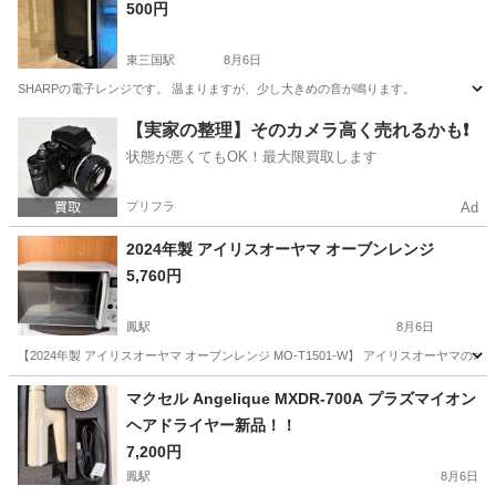
500円
東三国駅
8月6日
SHARPの電子レンジです。 温まりますが、少し大きめの音が鳴ります。
大阪
大阪市
東三国駅
キッチン家電
SHARP
【実家の整理】そのカメラ高く売れるかも❗️
状態が悪くてもOK！最大限買取します
プリフラ
Ad
2024年製 アイリスオーヤマ オーブンレンジ
5,760円
鳳駅
8月6日
【2024年製 アイリスオーヤマ オーブンレンジ MO-T1501-W】 アイリスオーヤマのオーブンレ
大阪
堺市
鳳駅
キッチン家電
マクセル Angelique MXDR-700A プラズマイオン
ヘアドライヤー新品！！
7,200円
鳳駅
8月6日