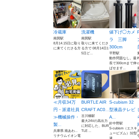
冷蔵庫
洗濯機
値下げ◯カメ
南巽駅
南巽駅
ラ 三脚
8月14.15日に取り
取りに来てくださ
300cm
に来てくださる方
る方で 08月14日1
5日ど...
平野駅
動作問題なし。最
長で300cmまで伸
ばせます...
扇
≪月収34万
BURTLE AIR
S-cubism 32
円・派遣社員
CRAFT AC0...
型液晶テレビ
古川橋駅
≫機械操作・
A...
最大24Vの高出力
針中野駅
製...
に対応した、BUR
S-cubism（エスキ
兵庫県 南あわ...
TLE ...
ュービズム）32型
リチウムイオン電
液...