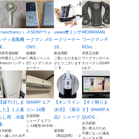
Francfrancハ
🎶SONYウォ
uwant❣️リンサ
WORKMAN
ンディ扇風機
ークマン 🎶S
ークリーナー
ワークマン P
美...
ONY...
18...
ROm...
東部市場前駅
徳庵駅
新金岡駅
岸里玉出駅
昨年購入したFran
〘商品ジャンル
ご覧いただきあり
ワークマンのペル
cfrancのハンディ
📦〙👉️ デジタル
がとうございます
チエベスト2024Pr
...
オーディ...
♡ ❣...
oモデ...
【値下げしま
SHARP エア
【オンライン
【すぐ映りま
した】１人暮
コン 14畳
決済】《展示
す】SHARP A
北花田駅
らし用 冷蔵
品》シャープ
QUOS...
シャープ エアコ
弁天町駅
庫...
...
ン 14畳用 AY-E40
買い替えのため、
弁天町駅
S...
星田駅
不要になった液晶
引っ越しのため不
《商品説明》 ・2
テレビをお譲...