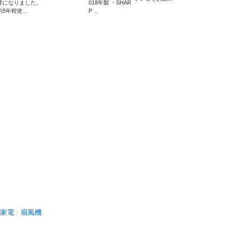
要になりました。
018年製 ・SHAR
約5年程使...
P ...
家電
扇風機