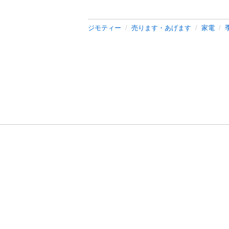
ジモティー
売ります・あげます
家電
利用規約
プライ
運営会社
サイトマッ
© 2011-
2026
Jmty, Inc.