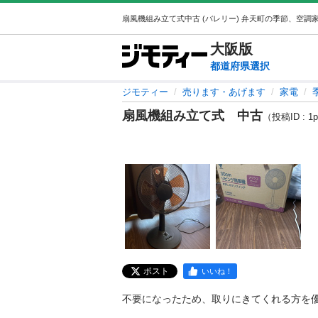
大阪
版
都道府県選択
ジモティー
売ります・あげます
家電
扇風機組み立て式 中古
（投稿ID : 1p
ポスト
いいね！
不要になったため、取りにきてくれる方を