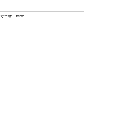
み立て式 中古
方針
お問い合わせ
者情報の外部送信について