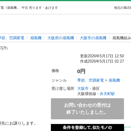
扇風機組み立て式中古 (バレリー) 弁天町の季節、空調家電《扇風機》の中古あげます・譲ります｜ジモティーで不用品の処分
中古
売ります・あげます
地元の掲示
季節、空調家電
扇風機
大阪府の扇風機
大阪市の扇風機
扇風機組
7j7f）
更新
2026年5月17日 12:50
作成
2026年5月17日 02:27
価格
0円
ジャンル
季節、空調家電
 > 
扇風機
受け渡し場所
大阪市
 - 港区
大阪環状線 - 
弁天町駅
お問い合わせの受付は
終了いたしました。
優先にお譲りします。