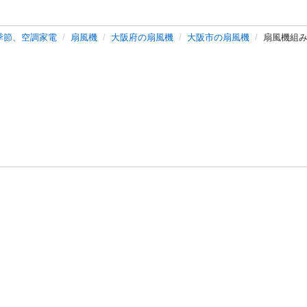
季節、空調家電
扇風機
大阪府の扇風機
大阪市の扇風機
扇風機組
バシーポリシー
プライバシー・ステートメント
健全化に資する運用
プ
ご利用ガイド
フリーワードで探す
特定商取引法の表示
利用