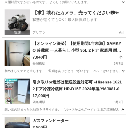
未開封品ですが古いものです。 よろしくお願いいたします。
大阪
豊中市
千里中央駅
オーディオ
【求】壊れたカメラ、売ってください📷✨
状態が悪くてもOK！最大限買取します
プリフラ
Ad
【オンライン決済】【使用期間1年未満】SAMKY
O 冷蔵庫 一人暮らし 小型 95L 2ドア 家庭用 耐熱
天板 右開き コンパクト 静音
7,840円
長堀橋駅
8月7日
初めましてナカと申します。ご覧頂きありがとうございます。 ペットはいません。 タバコは吸い
大阪
大阪市
長堀橋駅
キッチン家電
引き取りor近郊は配送設置対応可 ⭐︎Hisense 162L
2ドア冷凍冷蔵庫 HR-D15F 2024年製/YMJ081-04
②
17,000円
四条畷駅
8月7日
想い出の詰まったお品物をリサイクル。 『お〜さかぶらざ〜ず』は 就労支援b型、えー
大阪
大東市
四条畷駅
キッチン家電
Hisense
ガスファンヒーター
2,500円