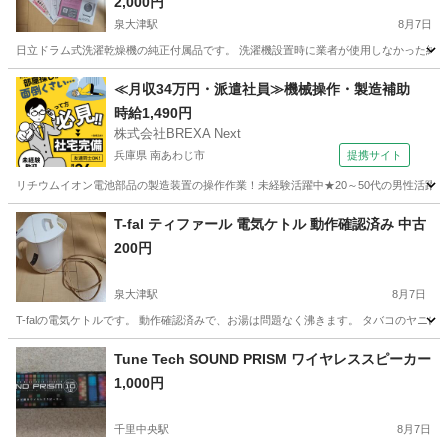
ップ
2,000円
泉大津駅
8月7日
日立ドラム式洗濯乾燥機の純正付属品です。 洗濯機設置時に業者が使用しなかった純正付
大阪
泉大津市
泉大津駅
生活家電
≪月収34万円・派遣社員≫機械操作・製造補助
時給1,490円
株式会社BREXA Next
兵庫県 南あわじ市
提携サイト
リチウムイオン電池部品の製造装置の操作作業！未経験活躍中★20～50代の男性活躍中
兵庫
南あわじ市
その他
T-fal ティファール 電気ケトル 動作確認済み 中古
200円
泉大津駅
8月7日
T-falの電気ケトルです。 動作確認済みで、お湯は問題なく沸きます。 タバコのヤニ
大阪
泉大津市
泉大津駅
キッチン家電
Tune Tech SOUND PRISM ワイヤレススピーカー
1,000円
千里中央駅
8月7日