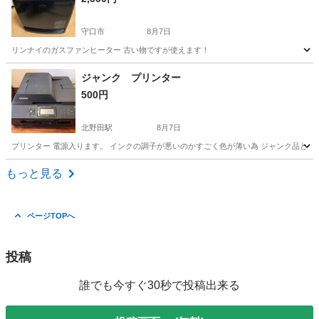
守口市
8月7日
リンナイのガスファンヒーター 古い物ですが使えます！
大阪
守口市
季節、空調家電
ジャンク プリンター
500円
北野田駅
8月7日
プリンター 電源入ります。 インクの調子が悪いのかすごく色が薄い為 ジャンク品とさ
大阪
堺市
北野田駅
家電
ジャンク
もっと見る
ページTOPへ
投稿
誰でも今すぐ30秒で投稿出来る