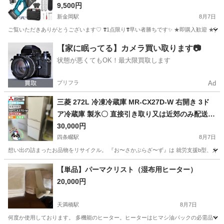
9,500円
新金岡駅
8月7日
ご覧いただきありがとうございます♡ ❣️1点限り❣️早い者勝ちです✨️ ★即購入歓迎 ★安心の匿名発送
大阪
堺市
新金岡駅
その他
【家に眠ってる】カメラ買い取ります📷
状態が悪くてもOK！最大限買取します
プリフラ
Ad
三菱 272L 冷凍冷蔵庫 MR-CX27D-W 右開き 3ド
ア冷蔵庫 製氷〇 直接引き取り又は近郊のみ配送設
置可◇2018年製/YMJ081-05
30,000円
四条畷駅
8月7日
想い出の詰まったお品物をリサイクル。 『お〜さかぶらざ〜ず』は 就労支援b型、えー
大阪
大東市
四条畷駅
キッチン家電
【単品】パーマクリスト（湿布用ヒーター）
20,000円
天満橋駅
8月7日
何度か使用しております。 多機能のヒーター。ヒーターはヒマシ油パックの必需品です