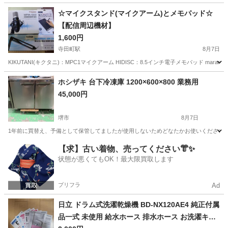
大阪
大阪市
天満橋駅
美容家電
☆マイクスタンド(マイクアーム)とメモパッド☆
【配信周辺機材】
1,600円
寺田町駅
8月7日
KIKUTANI(キクタニ)：MPC1マイクアーム HIDISC：8.5インチ電子メモパッド marantz
大阪
大阪市
寺田町駅
その他
マイク
ホシザキ 台下冷凍庫 1200×600×800 業務用
45,000円
堺市
8月7日
1年前に買替え、予備として保管してましたが使用しないためどなたかお使いください。 サイズ
大阪
堺市
生活家電
【求】古い着物、売ってください👘✨
状態が悪くてもOK！最大限買取します
プリフラ
Ad
日立 ドラム式洗濯乾燥機 BD-NX120AE4 純正付属
品一式 未使用 給水ホース 排水ホース お洗濯キャ