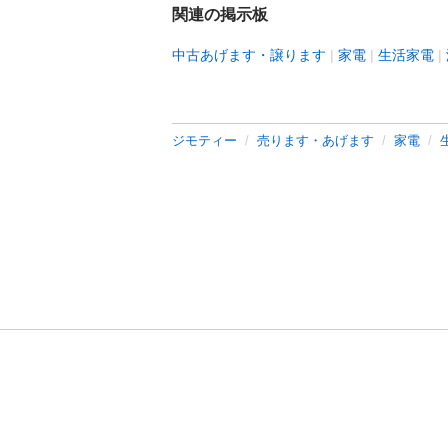
関連の掲示板
中古あげます・譲ります
家電
生活家電
ジモティー
売ります・あげます
家電
利用規約
プライ
運営会社
サイトマッ