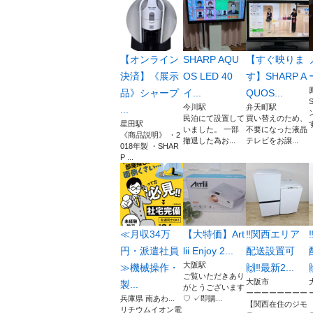
【オンライン
SHARP AQU
【すぐ映りま
決済】《展示
OS LED 40
す】SHARP A
品》シャープ
イ...
QUOS...
今川駅
弁天町駅
...
民泊にて設置して
買い替えのため、
星田駅
す
いました。 一部
不要になった液晶
《商品説明》 ・2
撤退した為お...
テレビをお譲...
018年製 ・SHAR
P ...
≪月収34万
【大特価】Art
‼️関西エリア
円・派遣社員
lii Enjoy 2...
配送設置可
大阪駅
≫機械操作・
🙌‼️最新2...
ご覧いただきあり
大阪市
製...
がとうございます
ーーーーーーーー
兵庫県 南あわ...
♡ ✓即購...
【関西在住のジモ
リチウムイオン電