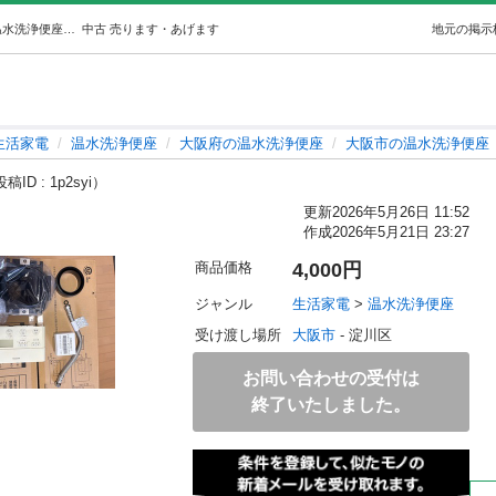
アラウーノトイレ本体と部品 (トシ) 大阪の生活家電《温水洗浄便座》の中古あげます・譲ります｜ジモティーで不用品の処分
中古
売ります・あげます
地元の掲示
生活家電
温水洗浄便座
大阪府の温水洗浄便座
大阪市の温水洗浄便座
稿ID : 1p2syi）
更新
2026年5月26日 11:52
作成
2026年5月21日 23:27
商品価格
4,000円
ジャンル
生活家電
 > 
温水洗浄便座
受け渡し場所
大阪市
 - 淀川区
お問い合わせの受付は
終了いたしました。