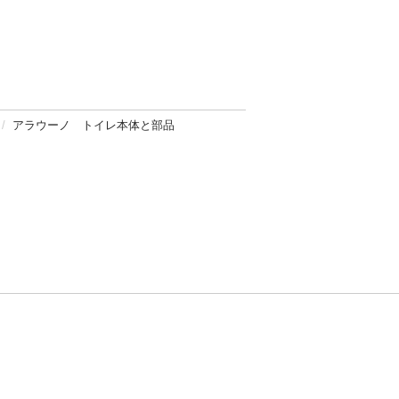
アラウーノ トイレ本体と部品
方針
お問い合わせ
者情報の外部送信について