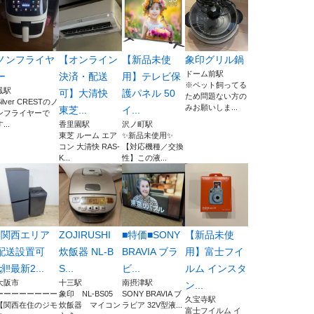
ノンフライヤ
【オンライン
【新品未使
象印グリル鍋
ドーム前駅
ー
決済・配送
用】テレビ保
※ペット飼ってる
鳳駅
可】大清快
護パネル 50
ため問題ない方の
Silver CRESTのノ
みお願いしま...
東芝...
イ...
ンフライヤーで
...
香里園駅
沢ノ町駅
東芝 ルーム エア
✨新品未使用✨
コン 大清快 RAS-
【対応機種／交換
K...
性】この液...
‼️関西エリア
ZOJIRUSHI
■特価■SONY
【新品未使
配送設置可
炊飯器 NL-B
BRAVIA ブラ
用】富士フイ
🙌‼️最新2...
S...
ビ...
ルム インスタ
大阪市
十三駅
南摂津駅
ン...
ーーーーーーーー
象印 NL-BS05
SONY BRAVIA ブ
久宝寺駅
【関西在住のジモ
炊飯器 マイコン
ラビア 32V型液...
富士フイルム イ