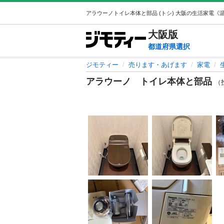
大阪
版
都道府県選択
ジモティー
売ります・あげます
家電
アラウーノ トイレ本体と部品
（投