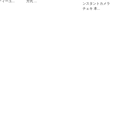
ティーユ...
方式 ...
ンスタントカメラ
チェキ 本...