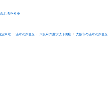
温水洗浄便座
生活家電
温水洗浄便座
大阪府の温水洗浄便座
大阪市の温水洗浄便座
バシーポリシー
プライバシー・ステートメント
健全化に資する運用
プ
ご利用ガイド
フリーワードで探す
特定商取引法の表示
利用