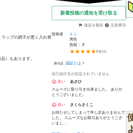
新着投稿の通知を受け取る
違反を報告
注意事項
投稿者
トシ
ントラップの調子が悪く入れ替
男性
投稿： 
8
5.0
(
15
)
品）もあります。

認証とは
身分証
自己紹介文が設定されていません
良い
あさひ
スムーズに取り引き出来ました。 ありが
とうございました。
良い
さくらさくこ
お待たせしてしまって申し訳ありませんで
した。 スムーズなお取引ありがとうござ
いまし...