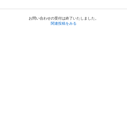
お問い合わせの受付は終了いたしました。
関連投稿をみる
初めての方へ
利用規約
プライバシーポリシー
プライバシー・ステートメント
健全化に資する運用方針
お問い合わせ
運営会社
サイトマップ
ご利用ガイド
フリーワードで探す
PC版で表示
都道府県選択
特定商取引法の表示
利用者情報の外部送信について