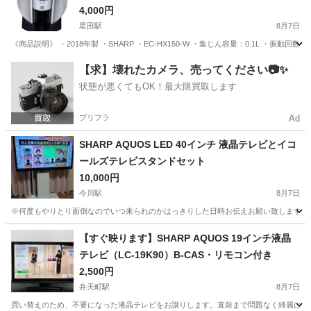
4,000円
星田駅
8月7日
《商品説明》 ・2018年製 ・SHARP ・EC-HX150-W ・集じん容量：0.1L ・振
大阪
寝屋川市
星田駅
生活家電
【求】壊れたカメラ、売ってください📷✨
状態が悪くてもOK！最大限買取します
プリフラ
Ad
SHARP AQUOS LED 40インチ 液晶テレビとイコ
ールズテレビスタンドセット
10,000円
今川駅
8月7日
※何度もやりとり面倒なのでいつ来られのかはっきりした日時お伝えお願い致します。 当
大阪
大阪市
今川駅
テレビ
【すぐ映ります】SHARP AQUOS 19インチ液晶
テレビ（LC-19K90）B-CAS・リモコン付き
2,500円
弁天町駅
8月7日
買い替えのため、不要になった液晶テレビをお譲りします。直前まで問題なく綺麗に映って