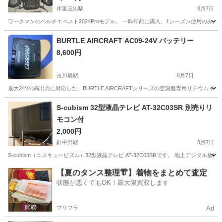
岸里玉出駅
8月7日
ワークマンのペルチエベスト2024Proモデル。 一昨年前に購入、1シーズン使用のみ
大阪
大阪市
岸里玉出駅
季節、空調家電
BURTLE AIRCRAFT AC09-24V バッテリー
8,600円
古川橋駅
8月7日
最大24Vの高出力に対応した、BURTLE AIRCRAFTシリーズの空調服専用リチウムイオン
大阪
守口市
古川橋駅
その他
S-cubism 32型液晶テレビ AT-32C03SR 別売りリ
モコン付
2,000円
針中野駅
8月7日
S-cubism（エスキュービズム）32型液晶テレビ AT-32C03SRです。 地上デジ
大阪
大阪市
針中野駅
テレビ
【夏のタンス整理👘】着物をまとめて査定
状態が悪くてもOK！最大限買取します
プリフラ
Ad