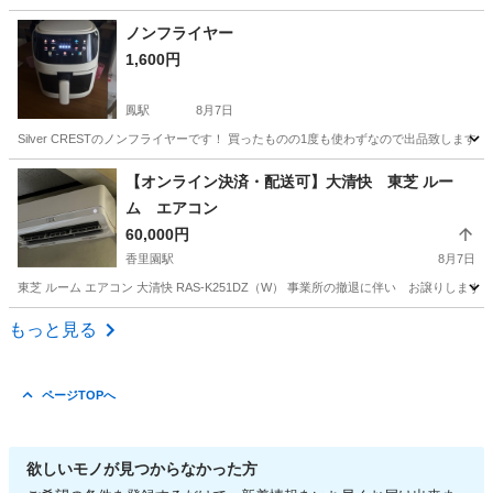
大阪
大阪市
弁天町駅
テレビ
ノンフライヤー
1,600円
鳳駅
8月7日
Silver CRESTのノンフライヤーです！ 買ったものの1度も使わずなので出品致します
大阪
堺市
鳳駅
キッチン家電
【オンライン決済・配送可】大清快 東芝 ルー
ム エアコン
60,000円
香里園駅
8月7日
東芝 ルーム エアコン 大清快 RAS-K251DZ（W） 事業所の撤退に伴い お譲りし
大阪
寝屋川市
香里園駅
季節、空調家電
もっと見る
ページTOPへ
欲しいモノが見つからなかった方