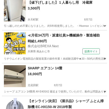
【値下げしました】１人暮らし用 冷蔵庫
3,500円
弁天町駅
8月7日
引っ越しのため不要になりました。 約5年程使用しました。 ・Hisense（ハイセンス） ・型番：
大阪
大阪市
弁天町駅
キッチン家電
≪月収34万円・派遣社員≫機械操作・製造補助
時給1,490円
株式会社BREXA Next
兵庫県 南あわじ市
提携サイト
リチウムイオン電池部品の製造装置の操作作業！未経験活躍中★20～50代の男性活躍中
兵庫
南あわじ市
その他
SHARP エアコン 14畳
18,000円
北花田駅
8月7日
シャープ エアコン 14畳用 AY-E40SX2 最近まで使用していたので、動作は問題あ
大阪
堺市
北花田駅
季節、空調家電
【オンライン決済】《展示品》シャープ ふとん掃
除機 EC-HX150-W 2018年製