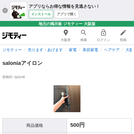
アプリならお得な情報を見逃さない！
インストール
アプリで開く
地元の掲示板 ジモティー 大阪版
大阪府
検索
ログイン
投稿
ジモティー
売ります・あげます
家電
美容家電
ヘアケア
大阪
saloniaアイロン
投稿ID: 1p2sn8
500円
商品価格