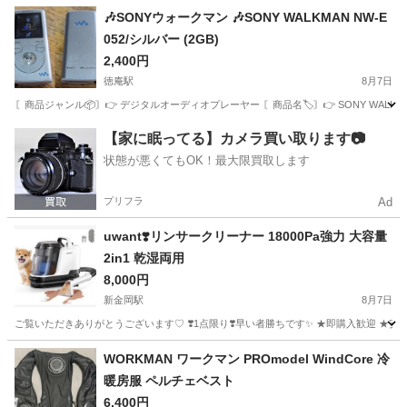
大阪
大阪市
東部市場前駅
季節、空調家電
🎶SONYウォークマン 🎶SONY WALKMAN NW-E
052/シルバー (2GB)
2,400円
徳庵駅
8月7日
〘商品ジャンル📦〙👉️ デジタルオーディオプレーヤー 〘商品名🏷️〙👉️ SONY WALKM
大阪
東大阪市
徳庵駅
ポータブルプレーヤー
WALKMAN
【家に眠ってる】カメラ買い取ります📷
状態が悪くてもOK！最大限買取します
プリフラ
Ad
uwant❣️リンサークリーナー 18000Pa強力 大容量
2in1 乾湿両用
8,000円
新金岡駅
8月7日
ご覧いただきありがとうございます♡ ❣️1点限り❣️早い者勝ちです✨️ ★即購入歓迎 ★安心の匿名発送
大阪
堺市
新金岡駅
生活家電
WORKMAN ワークマン PROmodel WindCore 冷
暖房服 ペルチェベスト
6,400円