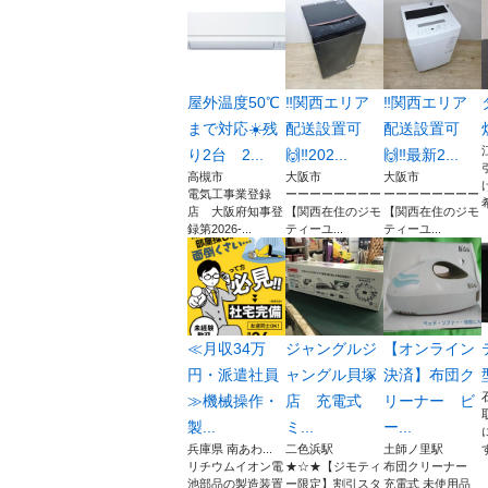
屋外温度50℃
‼️関西エリア
‼️関西エリア
まで対応☀️残
配送設置可
配送設置可
り2台 2...
🙌‼️202...
🙌‼️最新2...
高槻市
大阪市
大阪市
電気工事業登録
ーーーーーーーー
ーーーーーーーー
店 大阪府知事登
【関西在住のジモ
【関西在住のジモ
録第2026-...
ティーユ...
ティーユ...
≪月収34万
ジャングルジ
【オンライン
円・派遣社員
ャングル貝塚
決済】布団ク
≫機械操作・
店 充電式
リーナー ビ
製...
ミ...
ー...
兵庫県 南あわ...
二色浜駅
土師ノ里駅
リチウムイオン電
★☆★【ジモティ
布団クリーナー
池部品の製造装置
ー限定】割引スタ
充電式 未使用品