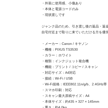
・外装に使用感、小傷あり

・本体と電源コードのみ

・現状渡しです

ジャンク品のため、引き渡し後の返品・返金
自宅付近まで取りに来ていただける方を優先
・メーカー：Canon / キヤノン

・機種：PIXUS TS3530

・カラー：ホワイト

・種類：インクジェット複合機

・機能：プリント / コピー / スキャン

・対応サイズ：A4対応

・接続：Wi-Fi / USB

・Wi-Fi規格：IEEE802.11n/g/b、2.4GHz帯

・スマホ印刷：対応

・スキャン最大原稿サイズ：A4

・本体サイズ：約435 × 327 × 145mm

・重さ：約4.0kg
