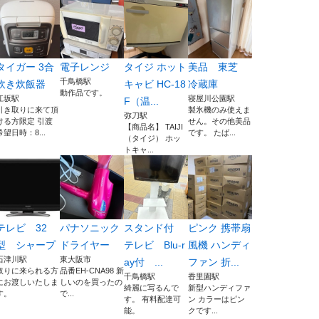
タイガー 3合
電子レンジ
タイジ ホット
美品 東芝
千鳥橋駅
炊き炊飯器
キャビ HC-18
冷蔵庫
動作品です。
江坂駅
寝屋川公園駅
F（温...
引き取りに来て頂
製氷機のみ使えま
弥刀駅
ける方限定 引渡
せん。その他美品
【商品名】 TAIJI
希望日時：8...
です。 たば...
（タイジ） ホッ
トキャ...
テレビ 32
パナソニック
スタンド付
ピンク 携帯扇
型 シャープ
ドライヤー
テレビ Blu-r
風機 ハンディ
石津川駅
東大阪市
ay付 ...
ファン 折...
取りに来られる方
品番EH-CNA98 新
千鳥橋駅
香里園駅
にお渡しいたしま
しいのを買ったの
綺麗に写るんで
新型ハンディファ
す。
で...
す。 有料配達可
ン カラーはピン
能。
クです...