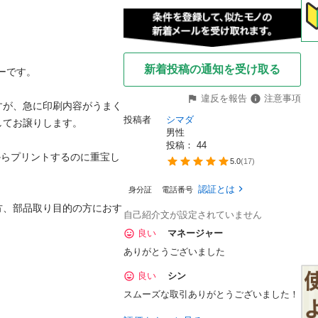
新着投稿の通知を受け取る
ターです。

違反を報告
注意事項
すが、急に印刷内容がうまく
投稿者
シマダ
てお譲りします。

男性
投稿： 
44
帯からプリントするのに重宝し
5.0
(
17
)
認証とは
身分証
電話番号
方、部品取り目的の方におす
自己紹介文が設定されていません
良い
マネージャー
ありがとうございました
良い
シン
スムーズな取引ありがとうございました！