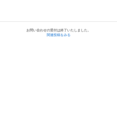
お問い合わせの受付は終了いたしました。
関連投稿をみる
初めての方へ
利用規約
プライバシーポリシー
プライバシー・ステートメント
健全化に資する運用方針
お問い合わせ
運営会社
サイトマップ
ご利用ガイド
フリーワードで探す
PC版で表示
都道府県選択