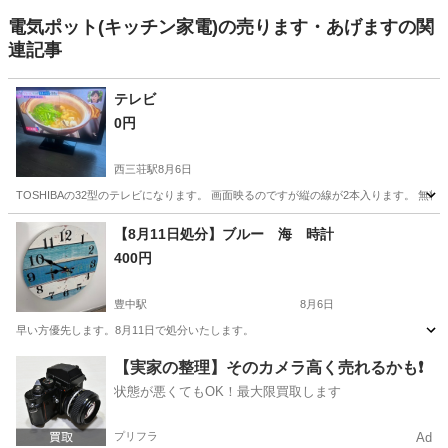
電気ポット(キッチン家電)の売ります・あげますの関
連記事
テレビ
0円
西三荘駅
8月6日
TOSHIBAの32型のテレビになります。 画面映るのですが縦の線が2本入ります。 
大阪
守口市
西三荘駅
テレビ
【8月11日処分】ブルー 海 時計
400円
豊中駅
8月6日
早い方優先します。8月11日で処分いたします。
大阪
豊中市
豊中駅
生活家電
【実家の整理】そのカメラ高く売れるかも❗️
状態が悪くてもOK！最大限買取します
プリフラ
Ad