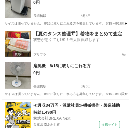
0円
長堀橋駅
8月6日
サイズは測っていません。 8/15に取りにこれる方を募集しています。 8/15～8/17
大阪
大阪市
長堀橋駅
生活家電
台車
【夏のタンス整理👘】着物をまとめて査定
状態が悪くてもOK！最大限買取します
プリフラ
Ad
扇風機 8/15に取りにこれる方
0円
長堀橋駅
8月6日
サイズは測っていません。 8/15に取りにこれる方を募集しています。 8/15～8/17限
大阪
大阪市
長堀橋駅
生活家電
スペース
≪月収34万円・派遣社員≫機械操作・製造補助
時給1,490円
株式会社BREXA Next
兵庫県 南あわじ市
提携サイト