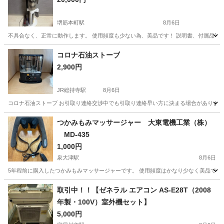
堺筋本町駅
8月6日
不具合なく、正常に動作します。 使用頻度も少ない為、美品です！ 説明書、付属品等
大阪
大阪市
堺筋本町駅
生活家電
コロナ石油ストーブ
2,900円
JR総持寺駅
8月6日
コロナ石油ストーブ お引取り連絡交渉中でも引取り連絡早い方に決まる場合があります
大阪
茨木市
JR総持寺駅
季節、空調家電
石油ストーブ
つかみもみマッサージャー 大東電機工業（株）
MD-435
1,000円
泉大津駅
8月6日
5年程前に購入したつかみもみマッサージャーです。 使用頻度はかなり少なく美品です
大阪
泉大津市
泉大津駅
美容家電
取引中！！【ゼネラル エアコン AS-E28T（2008
年製・100V）室外機セット】
5,000円