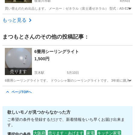
寝屋川市駅
8月6日
買い替えのため出品します。 メーカー：ゼネラル（富士通ゼネラル） 型式：AS-E28T 年
大阪
寝屋川市
寝屋川市駅
季節、空調家電
もっと見る
まつもと
さんのその他の投稿記事：
6畳用シーリングライト
1,500円
売ります
茨木駅
5月10日
6畳用シーリングライトです。 ドウシシャ製のシーリングライトです。 3年前に購入
大阪
茨木市
茨木駅
照明器具
シーリングライト
ページTOPへ
欲しいモノが見つからなかった方
ご希望の条件を登録するだけで、新着情報をいち早くお届け出来ま
す。
大阪府
売ります・あげます
家電
キッチン家電
選択中の条件