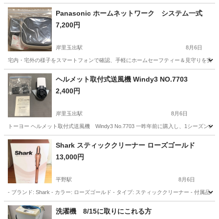
Panasonic ホームネットワーク システム一式
7,200円
岸里玉出駅
8月6日
宅内・宅外の様子をスマートフォンで確認、手軽にホームセーフティー＆見守りを実現する「スマ＠ホ
大阪
大阪市
岸里玉出駅
生活家電
システム
ヘルメット取付式送風機 Windy3 NO.7703
2,400円
岸里玉出駅
8月6日
トーヨー ヘルメット取付式送風機 Windy3 No.7703 一昨年前に購入し、1シー
大阪
大阪市
岸里玉出駅
季節、空調家電
Shark スティッククリーナー ローズゴールド
13,000円
平野駅
8月6日
- ブランド: Shark - カラー: ローズゴールド - タイプ: スティッククリーナー -
大阪
大阪市
平野駅
生活家電
洗濯機 8/15に取りにこれる方