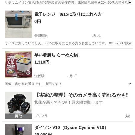
リチウムイオン電池部品の製造装置の操作作業！未経験活躍中★20～50代の男性活躍中
兵庫
南あわじ市
その他
電子レンジ 8/15に取りにこれる方
0円
長堀橋駅
8月6日
サイズは測っていません。 8/15に取りにこれる方を募集しています。 8/15～8/17限
大阪
大阪市
長堀橋駅
生活家電
スペース
早い者勝ち らーめん鍋
1,310円
江坂駅
8月6日
画像に書かれた通りです！ 新品です！
大阪
吹田市
江坂駅
キッチン家電
通り
【実家の整理】そのカメラ高く売れるかも❗️
状態が悪くてもOK！最大限買取します
プリフラ
Ad
ダイソン V10（Dyson Cyclone V10）
20,000円