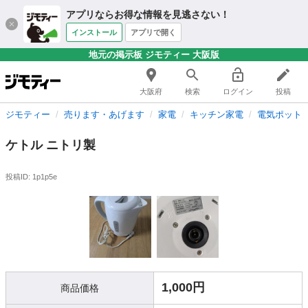
アプリならお得な情報を見逃さない！
インストール
アプリで開く
地元の掲示板 ジモティー 大阪版
大阪府
検索
ログイン
投稿
ジモティー
売ります・あげます
家電
キッチン家電
電気ポット
ケトル ニトリ製
投稿ID: 1p1p5e
1,000円
商品価格