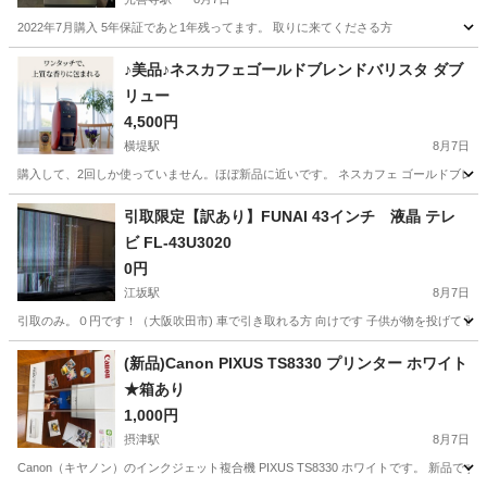
2022年7月購入 5年保証であと1年残ってます。 取りに来てくださる方
大阪
枚方市
光善寺駅
キッチン家電
♪美品♪ネスカフェゴールドブレンドバリスタ ダブ
リュー
4,500円
横堤駅
8月7日
購入して、2回しか使っていません。ほぼ新品に近いです。 ネスカフェ ゴールドブレンド バリス
大阪
大阪市
横堤駅
家電
バリスタ
引取限定【訳あり】FUNAI 43インチ 液晶 テレ
ビ FL-43U3020
0円
江坂駅
8月7日
引取のみ。０円です！（大阪吹田市) 車で引き取れる方 向けです 子供が物を投げて 画
大阪
吹田市
江坂駅
テレビ
(新品)Canon PIXUS TS8330 プリンター ホワイト
★箱あり
1,000円
摂津駅
8月7日
Canon（キヤノン）のインクジェット複合機 PIXUS TS8330 ホワイトです。 新品です