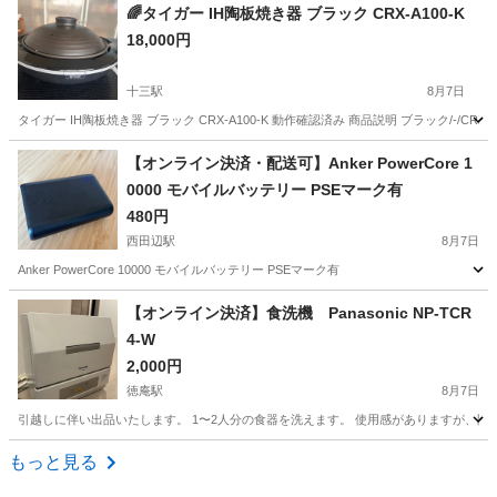
大阪
大阪市
キッチン家電
🌈タイガー IH陶板焼き器 ブラック CRX-A100-K
18,000円
十三駅
8月7日
タイガー IH陶板焼き器 ブラック CRX-A100-K 動作確認済み 商品説明 ブラック/-/CRX-A1
大阪
大阪市
十三駅
キッチン家電
【オンライン決済・配送可】Anker PowerCore 1
0000 モバイルバッテリー PSEマーク有
480円
西田辺駅
8月7日
Anker PowerCore 10000 モバイルバッテリー PSEマーク有
大阪
大阪市
西田辺駅
電話、ＦＡＸ
【オンライン決済】食洗機 Panasonic NP-TCR
4-W
2,000円
徳庵駅
8月7日
引越しに伴い出品いたします。 1〜2人分の食器を洗えます。 使用感がありますが、問題な
大阪
大阪市
徳庵駅
キッチン家電
もっと見る