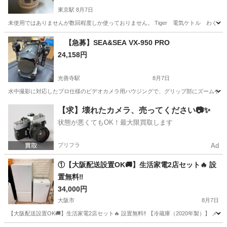
東京駅
8月7日
未使用ではありませんが数回程度しか使っておりません。 Tiger 電気ケトル わく子 
大阪
大阪市
東京駅
キッチン家電
【急募】SEA&SEA VX-950 PRO
24,158円
光善寺駅
8月7日
水中撮影に対応したプロ仕様のビデオカメラ用ハウジングで、グリップ部にズームや録画操作スイッチを備
大阪
枚方市
光善寺駅
カメラ
【求】壊れたカメラ、売ってください📷✨
状態が悪くてもOK！最大限買取します
プリフラ
Ad
①【大阪配送設置OK🚚】生活家電2店セット🔥 設
置無料‼️
34,000円
大阪市
8月7日
【大阪配送設置OK🚚】生活家電2店セット🔥 設置無料‼️ 【冷蔵庫（2020年製）】 メーカー：HIT