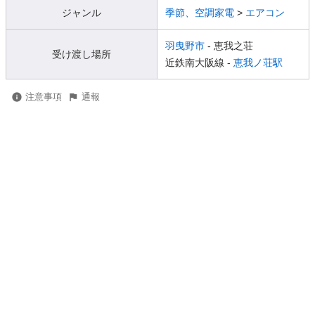
ジャンル
季節、空調家電
>
エアコン
羽曳野市
- 恵我之荘
受け渡し場所
近鉄南大阪線 -
恵我ノ荘駅
注意事項
通報