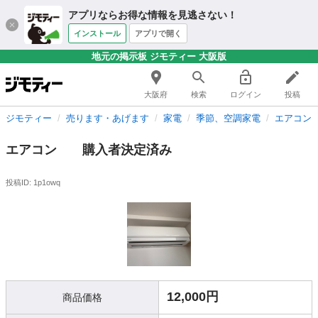
アプリならお得な情報を見逃さない！
インストール
アプリで開く
地元の掲示板 ジモティー 大阪版
大阪府
検索
ログイン
投稿
ジモティー
売ります・あげます
家電
季節、空調家電
エアコン
エアコン 購入者決定済み
投稿ID: 1p1owq
12,000円
商品価格