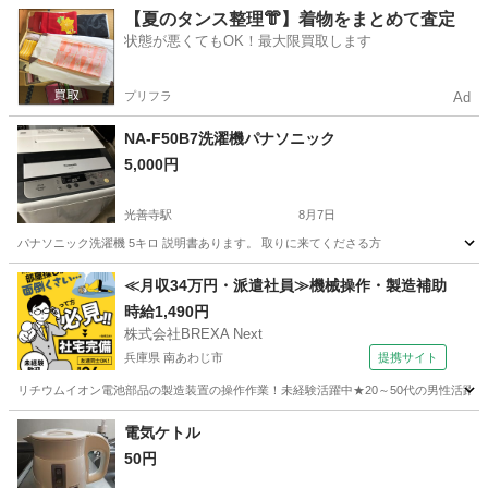
大阪
摂津市
摂津駅
家電
【夏のタンス整理👘】着物をまとめて査定
状態が悪くてもOK！最大限買取します
プリフラ
Ad
NA-F50B7洗濯機パナソニック
5,000円
光善寺駅
8月7日
パナソニック洗濯機 5キロ 説明書あります。 取りに来てくださる方
大阪
枚方市
光善寺駅
生活家電
≪月収34万円・派遣社員≫機械操作・製造補助
時給1,490円
株式会社BREXA Next
兵庫県 南あわじ市
提携サイト
リチウムイオン電池部品の製造装置の操作作業！未経験活躍中★20～50代の男性活躍中
兵庫
南あわじ市
その他
電気ケトル
50円