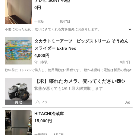
テレビ SONY 40型
0円
十三駅
8月7日
不要になったため、取りにきてくれる方を優先にお譲りします。
大阪
大阪市
十三駅
テレビ
SONY
タカラトミーアーツ ビッグストリーム そうめん
スライダー Extra Neo
4,000円
守口市駅
8月7日
数年前にヨドバシで購入し、使用回数は3回程です。 動作確認時に電池は新品の物を入れ
大阪
守口市
守口市駅
キッチン家電
タカラトミーアーツ
【求】壊れたカメラ、売ってください📷✨
状態が悪くてもOK！最大限買取します
プリフラ
Ad
HITACHI冷蔵庫
15,000円
光善寺駅
8月7日