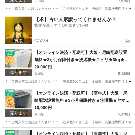
矢田駅
7月20日
＊＊ご購入前にお読みください ＊＊ 【在庫数500台以上！冷蔵庫、洗濯機専門店！リユ
大阪
大阪市
矢田駅
キッチン家電
無料
【求】古い人形譲ってくれませんか？
状態が悪くてもOK🙆‍♀️査定0円‼️
COYASH
Ad
【オンライン決済・配送可】大阪・尼崎配送設置
無料★3か月保障付き★洗濯機★ニトリ★6kg★20
22年★NTR60★OS-149
20,000円
売ります
矢田駅
5月26日
＊＊ご購入前にお読みください ＊＊ 【在庫数500台以上！冷蔵庫、洗濯機専門店！リユ
大阪
大阪市
矢田駅
生活家電
NTR
【オンライン決済・配送可】【高年式】大阪・尼
崎配送設置無料★3か月保障付き★洗濯機★ヤマダ
★5.5kg★2024年★YWM-T55LK★OS-120
16,000円
売ります
矢田駅
5月26日
＊＊ご購入前にお読みください ＊＊ 【在庫数500台以上！冷蔵庫、洗濯機専門店！リユ
大阪
大阪市
矢田駅
生活家電
無料
【オンライン決済・配送可】【高年式】大阪・尼