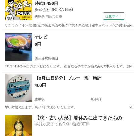
時給1,490円
株式会社BREXA Next
兵庫県 南あわじ市
提携サイト
リチウムイオン電池部品の製造装置の操作作業！未経験活躍中★20～50代の男性活躍中
兵庫
南あわじ市
その他
テレビ
0円
西三荘駅
8月6日
TOSHIBAの32型のテレビになります。 画面映るのですが縦の線が2本入ります。 
大阪
守口市
西三荘駅
テレビ
【8月11日処分】ブルー 海 時計
400円
豊中駅
8月6日
早い方優先します。8月11日で処分いたします。
大阪
豊中市
豊中駅
生活家電
【求・古い人形】夏休みに出てきたもの
状態が悪くてもOK🙆‍♀️査定0円‼️