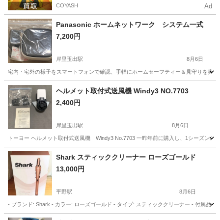
COYASH
Ad
Panasonic ホームネットワーク システム一式
7,200円
岸里玉出駅
8月6日
宅内・宅外の様子をスマートフォンで確認、手軽にホームセーフティー＆見守りを実現する「スマ＠ホ
大阪
大阪市
岸里玉出駅
生活家電
システム
ヘルメット取付式送風機 Windy3 NO.7703
2,400円
岸里玉出駅
8月6日
トーヨー ヘルメット取付式送風機 Windy3 No.7703 一昨年前に購入し、1シー
大阪
大阪市
岸里玉出駅
季節、空調家電
Shark スティッククリーナー ローズゴールド
13,000円
平野駅
8月6日
- ブランド: Shark - カラー: ローズゴールド - タイプ: スティッククリーナー -
大阪
大阪市
平野駅
生活家電