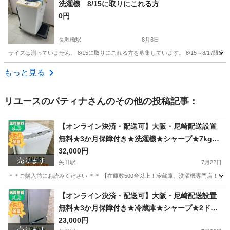
洗濯機 8/15に取りにこれる方
0円
長堀橋駅
8月6日
サイズは測っていません。 8/15に取りにこれる方を募集しています。 8/15～8/17
大阪
大阪市
長堀橋駅
生活家電
台車
もっと見る
リユースのパティナ
さんのその他の投稿記事：
【オンライン決済・配送可】大阪・尼崎配送設置
無料★3か月保障付き★洗濯機★シャープ★7kg★
2023年★ES-GE7G-W★IS-2103
32,000円
売ります
矢田駅
7月22日
＊＊ご購入前にお読みください ＊＊ 【在庫数500台以上！冷蔵庫、洗濯機専門店！リユ
大阪
大阪市
矢田駅
生活家電
無料
【オンライン決済・配送可】大阪・尼崎配送設置
無料★3か月保障付き★冷蔵庫★シャープ★2ドア
★2022年★SJ-D15J-H★IR-1935
23,000円
売ります