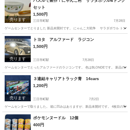
パズルで豊作！にゃんこ村 サラダボウル&トング
セット
1,500円
売ります
三日市町駅
7月28日
ゲームセンターでとりました 新品未開封です。 にゃんこ大戦争 サラダボウル トング
大阪
河内長野市
三日市町駅
食器
トヨタ アルファード ラジコン
1,500円
売ります
三日市町駅
7月28日
ゲームセンターでとったアルファードのラジコンです。 色はBLONDEです。 新品の未
大阪
河内長野市
三日市町駅
ラジコン
３連結キャリアトラック青 14cars
1,200円
売ります
三日市町駅
7月2日
ゲームセンターで取りました。 箱に凹みはありますが、新品未開封です。 4枚目の写
大阪
河内長野市
三日市町駅
ミニカー
キャリア
ポケモンヌードル 12個
400円