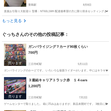
萱島駅
8月8日
直接お引取り大歓迎☆ 型番：NT60L1WH 配達後希望の方に限り排水セッティングまで
大阪
門真市
萱島駅
生活家電
もっと見る
ぐっち
さんのその他の投稿記事：
ガンバライジング？カード90枚くらい
700円
売ります
三日市町駅
5月11日
ガンバライジングのかーどです。 いろいろな仮面ライダーがいます。中にはキラキラのカード
大阪
河内長野市
三日市町駅
カードゲーム
３連結キャリアトラック赤 １４cars
1,200円
ガンバライジング
売ります
三日市町駅
7月2日
ゲームセンターで取りました。 箱に凹みはありますが、新品未開封です。 3枚目に家