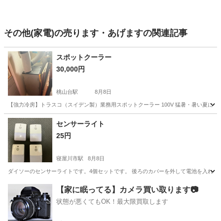
その他(家電)の売ります・あげますの関連記事
スポットクーラー
30,000円
桃山台駅
8月8日
【強力冷房】トラスコ（スイデン製）業務用スポットクーラー 100V 猛暑・暑い夏に最高
大阪
豊中市
桃山台駅
季節、空調家電
スポットクーラー
センサーライト
25円
寝屋川市駅
8月8日
ダイソーのセンサーライトです。4個セットです。 後ろのカバーを外して電池を入れて
大阪
寝屋川市
寝屋川市駅
その他
ライト
【家に眠ってる】カメラ買い取ります📷
状態が悪くてもOK！最大限買取します