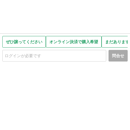
ぜひ譲ってください
オンライン決済で購入希望
まだあります
問合せ
初めての方へ
利用規約
プライバシーポリシー
プライバシー・ステートメント
健全化に資する運用方針
お問い合わせ
運営会社
サイトマップ
ご利用ガイド
フリーワードで探す