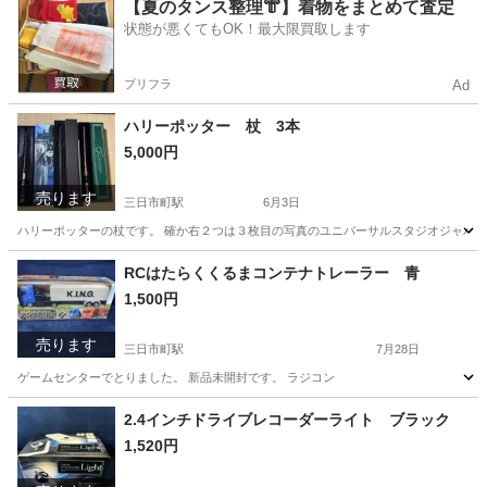
大阪
河内長野市
三日市町駅
ミニカー
【夏のタンス整理👘】着物をまとめて査定
状態が悪くてもOK！最大限買取します
プリフラ
Ad
ハリーポッター 杖 3本
5,000円
売ります
三日市町駅
6月3日
ハリーポッターの杖です。 確か右２つは３枚目の写真のユニバーサルスタジオジャパン
大阪
河内長野市
三日市町駅
その他
ハリーポッター
RCはたらくくるまコンテナトレーラー 青
1,500円
売ります
三日市町駅
7月28日
ゲームセンターでとりました。 新品未開封です。 ラジコン
大阪
河内長野市
三日市町駅
ラジコン
2.4インチドライブレコーダーライト ブラック
1,520円