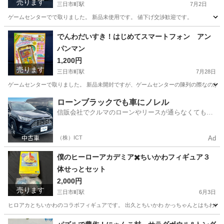
売ります
三日市町駅
7月2日
ゲームセンターでで取りました。 新品未使用です。 値下げ交渉歓迎です。
大阪
河内長野市
三日市町駅
映像プレーヤー、レコーダー
でんわだいすき！はじめてスマートフォン アン
パンマン
ライト
1,200円
売ります
三日市町駅
7月28日
ゲームセンターで取りました。 新品未開封ですが、ゲームセンターの陳列の際なのか、
大阪
河内長野市
三日市町駅
おもちゃ
アンパンマン
ローンブラックでも車にノレル
信販会社でクルマのローンやリースが通らなくてもク
ルマをご利用いただけるサービスがあります！
（株）ICT
Ad
僕のヒーローアカデミア✖️ちいかわフィギュア３
体せっとセット
2,000円
売ります
三日市町駅
6月3日
ヒロアカとちいかわのコラボフィギュアです。 出久とちいかわ かっちゃんとはちわれ
大阪
河内長野市
三日市町駅
フィギュア
ちい