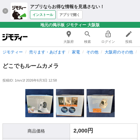
アプリならお得な情報を見逃さない！
インストール
アプリで開く
地元の掲示板 ジモティー 大阪版
大阪府
検索
ログイン
投稿
ジモティー
売ります・あげます
家電
その他
大阪府のその他
どこでもルームカメラ
投稿ID: 1nvv1f
2026年6月3日 12:58
2,000円
商品価格