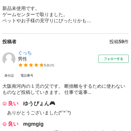
新品未使用です。

ゲームセンターで取りました。

ペットやお子様の見守りにぴったりかも…
投稿者
投稿
59
件
ぐっち
男性
フォローする
5.0
(
28
)
身分証
電話番号
大阪南河内の１児の父です。 断捨離をするために使わない
ものなど投稿していきます。 仕事で返事...
良い
ゆうぴょん🎮
ありがとうございました(*´꒳`*)
良い
mgmgig