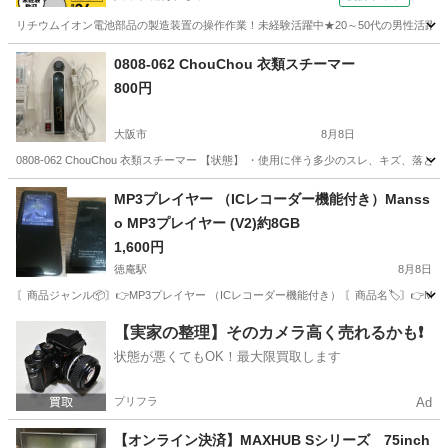
リチウムイオン電池部品の製造装置の操作作業！未経験活躍中★20～50代の男性活躍中
兵庫
南あわじ市
その他
0808-062 ChouChou 衣類スチーマー
800円
大阪市
8月8日
0808-062 ChouChou 衣類スチーマー 【状態】 ・使用に伴う多少のスレ、キズ
大阪
大阪市
生活家電
スチーマー
MP3プレイヤー （ICレコーダー機能付き）Manss
o MP3プレイヤー (V2)約8GB
1,600円
徳庵駅
8月8日
〘商品ジャンル📦️〙👉️MP3プレイヤー （ICレコーダー機能付き） 〘商品名🏷️〙👉️Manss
大阪
東大阪市
徳庵駅
ポータブルプレーヤー
【実家の整理】そのカメラ高く売れるかも❗️
状態が悪くてもOK！最大限買取します
MP3プレイヤー
プリフラ
Ad
【オンライン決済】MAXHUB Sシリーズ 75inch