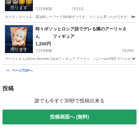
売ります
三日市町駅
7月11日
ポケモンヌードル 醤油味シーフード味6個ずつです。 たくさん買ったのですが、食べきれず
大阪
河内長野市
三日市町駅
食品
時々ボソッとロシア語でデレる隣のアーリャさ
ん フィギュア
1,200円
売ります
三日市町駅
7月28日
アーリャさんのOne-Seventh Caratフィギュア アーリャ バニーver.RED ゲーム
大阪
河内長野市
三日市町駅
フィギュア
ページTOPへ
投稿
誰でも今すぐ30秒で投稿出来る
投稿画面へ (無料)