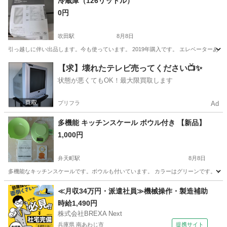
冷蔵庫（126リットル）
0円
吹田駅
8月8日
引っ越しに伴い出品します。今も使っています。 2019年購入です。 エレベーターあり
大阪
吹田市
吹田駅
キッチン家電
アサヒビール
【求】壊れたテレビ売ってください📺✨
状態が悪くてもOK！最大限買取します
プリフラ
Ad
多機能 キッチンスケール ボウル付き 【新品】
1,000円
弁天町駅
8月8日
多機能なキッチンスケールです。ボウルも付いています。 カラーはグリーンです。 ボ
大阪
大阪市
弁天町駅
キッチン家電
キッチンスケール
≪月収34万円・派遣社員≫機械操作・製造補助
時給1,490円
株式会社BREXA Next
兵庫県 南あわじ市
提携サイト