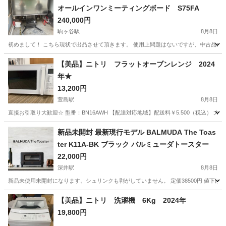
オールインワンミーティングボード S75FA
240,000円
駒ヶ谷駅
8月8日
初めまして！ こちら現状で出品させて頂きます。 使用上問題はないですが、中古品の為
大阪
羽曳野市
駒ヶ谷駅
テレビ
【美品】ニトリ フラットオーブンレンジ 2024
年★
13,200円
萱島駅
8月8日
直接お引取り大歓迎☆ 型番：BN16AWH 【配達対応地域】配送料￥5.500（税込）
大阪
門真市
萱島駅
キッチン家電
ニトリ
新品未開封 最新現行モデル BALMUDA The Toas
ter K11A-BK ブラック バルミューダトースター
22,000円
深井駅
8月8日
新品未使用未開封になります。シュリンクも剥がしていません。 定価38500円 値下げ
大阪
堺市
深井駅
キッチン家電
BALMUDA
【美品】ニトリ 洗濯機 6Kg 2024年
19,800円