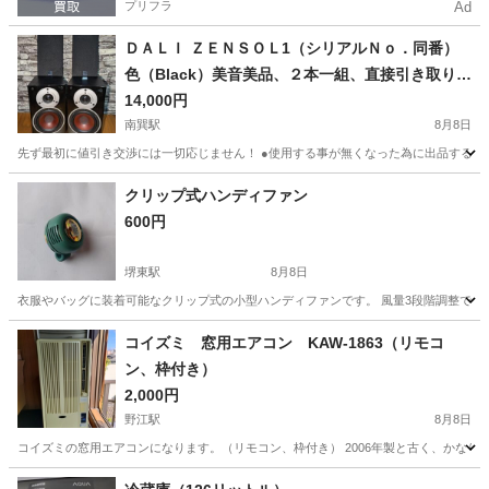
プリフラ
Ad
ＤＡＬＩ ＺＥＮＳＯＬ1（シリアルＮｏ．同番）
色（Black）美音美品、２本一組、直接引き取りに
来られる方限定品です。
14,000円
南巽駅
8月8日
先ず最初に値引き交渉には一切応じません！ ●使用する事が無くなった為に出品する事に決めました。 
大阪
大阪市
南巽駅
オーディオ
DALI
クリップ式ハンディファン
600円
堺東駅
8月8日
衣服やバッグに装着可能なクリップ式の小型ハンディファンです。 風量3段階調整できます 
大阪
堺市
堺東駅
季節、空調家電
コイズミ 窓用エアコン KAW-1863（リモコ
ン、枠付き）
2,000円
野江駅
8月8日
コイズミの窓用エアコンになります。（リモコン、枠付き） 2006年製と古く、かなり
大阪
大阪市
野江駅
季節、空調家電