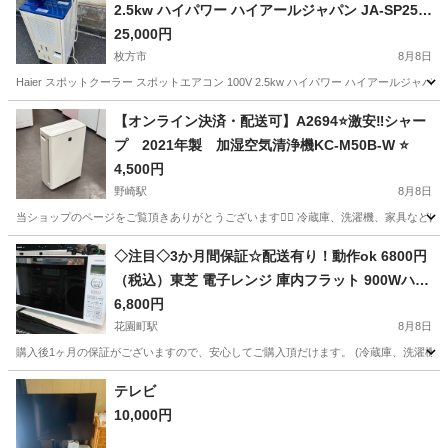
2.5kw ハイパワー ハイアールジャパン JA-SP25E
屋内使用で動作良好な美品
25,000円
枚方市
8月8日
Haier スポットクーラー スポットエアコン 100V 2.5kw ハイパワー ハイアールジャ
大阪
枚方市
季節、空調家電
スポットエアコン
【オンライン決済・配送可】A2694⭐️激安‼️シャー
プ 2021年製 加湿空気清浄機KC-M50B-W ⭐️
4,500円
野崎駅
8月8日
当ショップのページをご覧頂きありがとうございます🙇‍♂️ 冷蔵庫、洗濯機、家具などほぼ毎日出品しておりますので
大阪
門真市
野崎駅
季節、空調家電
M50
◇注目◇3か月間保証☆配送有り！動作ok 6800円
（税込）東芝 電子レンジ 庫内フラット 900Wハイ
パワー
6,800円
花園町駅
8月8日
購入後1ヶ月の保証がございますので、安心してご購入頂だけます。 (冷蔵庫、洗濯機、
大阪
大阪市
花園町駅
キッチン家電
東芝
テレビ
10,000円