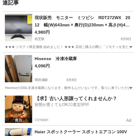
連記事
現状販売 モニター ミツビシ RDT272WX 20
12 幅(W)643mm × 奥行(D)230mm × 高さ(H)444
mm ✨️ジモティー割引✨️【ジャングルジャングル
4,980円
堺初芝店】 堺市（東区 西区 北区 南区 堺
初芝駅
8月8日
区 美原区）高石市 泉大津市 忠岡町 和泉
★★★ ジモティ限定価格 始めました！ ★★★ 店頭ご購入の際に「ジモティを見た」と
市 松原市 大阪狭山市
大阪
堺市
初芝駅
その他
Hisense 冷凍冷蔵庫
4,096円
岡田浦駅
8月8日
Hisenseの150L冷凍冷蔵庫になります。動作もんだいないです。取りに来ていただ
大阪
泉南市
岡田浦駅
キッチン家電
【求】古い人形譲ってくれませんか？
状態が悪くてもOK🙆‍♀️査定0円‼️
COYASH
Ad
Haier スポットクーラー スポットエアコン 100V