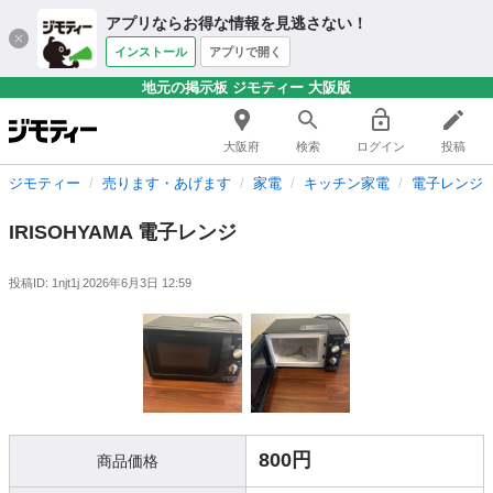
アプリならお得な情報を見逃さない！
インストール
アプリで開く
地元の掲示板 ジモティー 大阪版
大阪府
検索
ログイン
投稿
ジモティー
売ります・あげます
家電
キッチン家電
電子レンジ
IRISOHYAMA 電子レンジ
投稿ID: 1njt1j
2026年6月3日 12:59
800円
商品価格