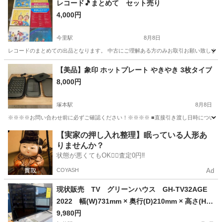
レコード🎵まとめて セット売り
4,000円
今里駅
8月8日
レコードのまとめての出品となります。 中古にご理解ある方のみお取引お願い致します。
大阪
大阪市
今里駅
オーディオ
レコード
【美品】象印 ホットプレート やきやき 3枚タイプ
8,000円
塚本駅
8月8日
※※※※お問い合わせ前に必ずご確認ください！※※※※ ■直接引き渡し日時について【重要
大阪
大阪市
塚本駅
キッチン家電
【実家の押し入れ整理】眠っている人形あ
りませんか？
状態が悪くてもOK🙆‍♀️査定0円‼️
COYASH
Ad
現状販売 TV グリーンハウス GH-TV32AGE
2022 幅(W)731mm × 奥行(D)210mm × 高さ(H)4
90mm ✨️ジモティー割引✨️【ジャングルジャング
9,980円