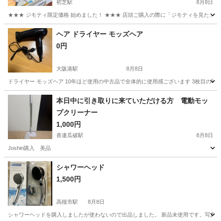
ル堺初芝店】 堺市（東区 西区 北区 南区 堺
初芝駅
8月8日
区 美原区）高石市 泉大津市 忠岡町 和泉
★★★ ジモティ限定価格 始めました！ ★★★ 店頭ご購入の際に「ジモティを見た」と
市 松原市 大阪狭山市
大阪
堺市
初芝駅
テレビ
ジャングル
ヘア ドライヤー モッズヘア
0円
大阪港駅
8月8日
ドライヤー モッズヘア 10年ほど使用の中古品で全体的に使用感ございます 3枚目の
大阪
大阪市
大阪港駅
美容家電
モッズヘア
本日中に引き取りに来ていただける方 電動モッ
プクリーナー
1,000円
喜連瓜破駅
8月8日
Joshin購入 美品
大阪
大阪市
喜連瓜破駅
生活家電
シャワーヘッド
1,500円
高槻市駅
8月8日
シャワーヘッドを購入しましたが使わないので出品しました。 新品未使用です。写真