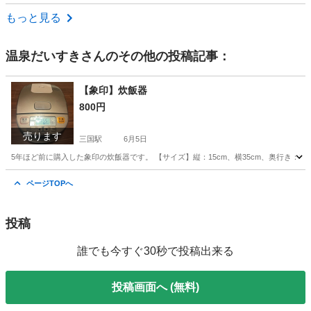
大阪
高槻市
高槻市駅
その他
シャワーヘッド
もっと見る
温泉だいすき
さんのその他の投稿記事：
【象印】炊飯器
800円
売ります
三国駅
6月5日
5年ほど前に購入した象印の炊飯器です。 【サイズ】縦：15cm、横35cm、奥行き：3
大阪
豊中市
三国駅
キッチン家電
象印
ページTOPへ
投稿
誰でも今すぐ30秒で投稿出来る
投稿画面へ (無料)