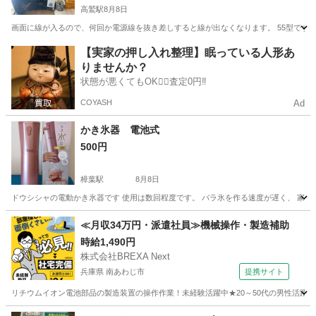
高鷲駅
8月8日
画面に線が入るので、何回か電源線を抜き差しすると線が出なくなります。 55型です。
大阪
羽曳野市
高鷲駅
テレビ
【実家の押し入れ整理】眠っている人形あ
りませんか？
状態が悪くてもOK🙆‍♀️査定0円‼️
COYASH
Ad
かき氷器 電池式
500円
樟葉駅
8月8日
ドウシシャの電動かき氷器です 使用は数回程度です。 バラ氷を作る速度が遅く、 家族
大阪
枚方市
樟葉駅
キッチン家電
≪月収34万円・派遣社員≫機械操作・製造補助
時給1,490円
株式会社BREXA Next
兵庫県 南あわじ市
提携サイト
リチウムイオン電池部品の製造装置の操作作業！未経験活躍中★20～50代の男性活躍中
兵庫
南あわじ市
その他