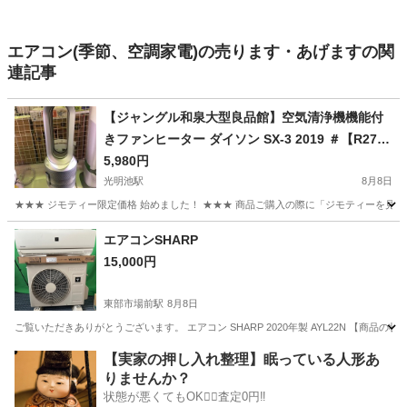
エアコン(季節、空調家電)の売ります・あげますの関
連記事
【ジャングル和泉大型良品館】空気清浄機機能付
きファンヒーター ダイソン SX-3 2019 ＃【R279
8】
5,980円
光明池駅
8月8日
★★★ ジモティー限定価格 始めました！ ★★★ 商品ご購入の際に「ジモティーを見た
大阪
和泉市
光明池駅
季節、空調家電
ジャングル
エアコンSHARP
15,000円
東部市場前駅
8月8日
ご覧いただきありがとうございます。 エアコン SHARP 2020年製 AYL22N 【
大阪
大阪市
東部市場前駅
季節、空調家電
SHARP
【実家の押し入れ整理】眠っている人形あ
りませんか？
状態が悪くてもOK🙆‍♀️査定0円‼️