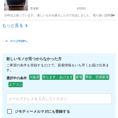
茨木駅
8月8日
10年以上使っています。 新しいものを購入したので出品しました。 取り扱い説明書や保証
大阪
茨木市
茨木駅
キッチン家電
もっと見る
ページTOPへ
欲しいモノが見つからなかった方
ご希望の条件を登録するだけで、新着情報をいち早くお届け出来ま
す。
大阪府
売ります・あげます
家電
季節、空調家電
選択中の条件
エアコン
ジモティーメルマガにも登録する