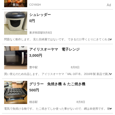
COYASH
Ad
シュレッダー
0円
東岸和田駅
8月8日
問題なく動作します。 見た目綺麗ではないです。 できるだけ早くとりにきてくれる方
大阪
岸和田市
東岸和田駅
その他
シュレッダー
アイリスオーヤマ 電子レンジ
3,000円
豊中駅
8月8日
買い替えのため出品します。 アイリスオーヤマ「VAL-16T-B」 2016年製 新品で
大阪
大阪市
豊中駅
キッチン家電
グリラー 魚焼き機 ＆ たこ焼き機
500円
桃谷駅
8月8日
電気で魚焼ける物です。 たこ焼きてしか使った事がないので、網は未使用です。 動作