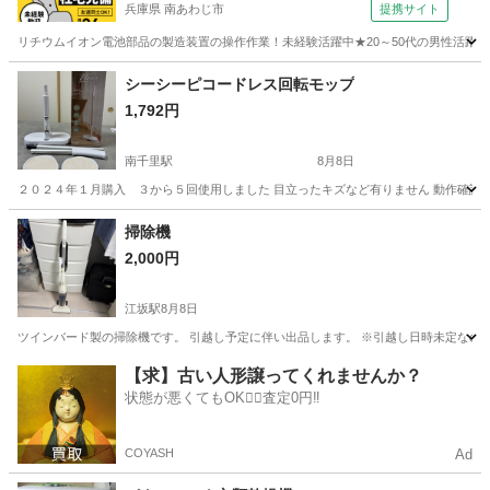
兵庫県 南あわじ市
提携サイト
リチウムイオン電池部品の製造装置の操作作業！未経験活躍中★20～50代の男性活躍中
兵庫
南あわじ市
その他
シーシーピコードレス回転モップ
1,792円
南千里駅
8月8日
２０２４年１月購入 ３から５回使用しました 目立ったキズなど有りません 動作確認済み ブ
大阪
吹田市
南千里駅
生活家電
掃除機
2,000円
江坂駅
8月8日
ツインバード製の掃除機です。 引越し予定に伴い出品します。 ※引越し日時未定なの
大阪
吹田市
江坂駅
生活家電
ツインバード
【求】古い人形譲ってくれませんか？
状態が悪くてもOK🙆‍♀️査定0円‼️
COYASH
Ad