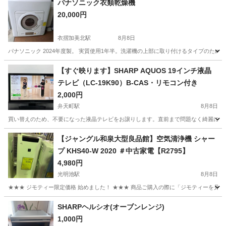
パナソニック衣類乾燥機
20,000円
衣摺加美北駅
8月8日
パナソニック 2024年度製。 実質使用1年半。洗濯機の上部に取り付けるタイプのため
大阪
東大阪市
衣摺加美北駅
生活家電
【すぐ映ります】SHARP AQUOS 19インチ液晶
テレビ（LC-19K90）B-CAS・リモコン付き
2,000円
弁天町駅
8月8日
買い替えのため、不要になった液晶テレビをお譲りします。直前まで問題なく綺麗に映って
大阪
大阪市
弁天町駅
テレビ
【ジャングル和泉大型良品館】空気清浄機 シャー
プ KHS40-W 2020 ＃中古家電【R2795】
4,980円
光明池駅
8月8日
★★★ ジモティー限定価格 始めました！ ★★★ 商品ご購入の際に「ジモティーを見た
大阪
和泉市
光明池駅
季節、空調家電
ジャングル
SHARPヘルシオ(オーブンレンジ)
1,000円