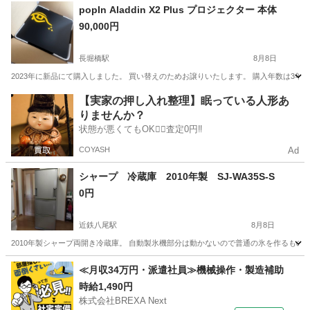
大阪
大阪市
桃谷駅
生活家電
popIn Aladdin X2 Plus プロジェクター 本体
90,000円
長堀橋駅
8月8日
2023年に新品にて購入しました。 買い替えのためお譲りいたします。 購入年数は3年
大阪
大阪市
長堀橋駅
プロジェクター、ホームシアター
【実家の押し入れ整理】眠っている人形あ
りませんか？
状態が悪くてもOK🙆‍♀️査定0円‼️
COYASH
Ad
シャープ 冷蔵庫 2010年製 SJ-WA35S-S
0円
近鉄八尾駅
8月8日
2010年製シャープ両開き冷蔵庫。 自動製氷機部分は動かないので普通の氷を作るもの
大阪
八尾市
近鉄八尾駅
キッチン家電
≪月収34万円・派遣社員≫機械操作・製造補助
時給1,490円
株式会社BREXA Next