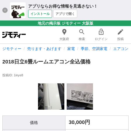
アプリならお得な情報を見逃さない！
インストール
アプリで開く
地元の掲示板 ジモティー 大阪版
大阪府
検索
ログイン
投稿
ジモティー
売ります・あげます
家電
季節、空調家電
エアコン
2018日立6畳ルームエアコン全込価格
投稿ID: 1inye8
30,000円
価格