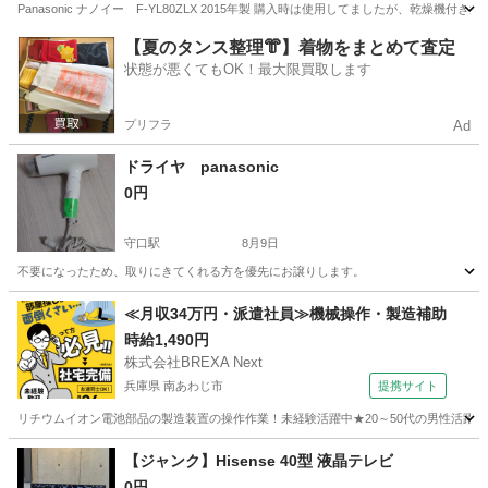
Panasonic ナノイー F-YL80ZLX 2015年製 購入時は使用してましたが、
大阪
東大阪市
額田駅
季節、空調家電
【夏のタンス整理👘】着物をまとめて査定
状態が悪くてもOK！最大限買取します
プリフラ
Ad
ドライヤ panasonic
0円
守口駅
8月9日
不要になったため、取りにきてくれる方を優先にお譲りします。
大阪
守口市
守口駅
美容家電
panasonic
≪月収34万円・派遣社員≫機械操作・製造補助
時給1,490円
株式会社BREXA Next
兵庫県 南あわじ市
提携サイト
リチウムイオン電池部品の製造装置の操作作業！未経験活躍中★20～50代の男性活躍中
兵庫
南あわじ市
その他
【ジャンク】Hisense 40型 液晶テレビ
0円