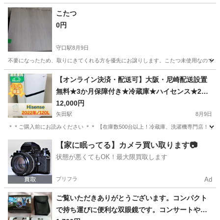
こたつ
0円
守口駅
8月9日
不要になったため、取りにきてくれる方を優先にお譲りします。こたつ未使用なので、
大阪
守口市
守口駅
季節、空調家電
【オンライン決済・配送可】大阪・尼崎配送設置
無料★3か月保障付き★冷蔵庫★ハイセンス★2ド
ア★2022年★HR-B12E2W★IR-1471
12,000円
矢田駅
8月9日
＊＊ご購入前にお読みください ＊＊ 【在庫数500台以上！冷蔵庫、洗濯機専門店！リユ
大阪
大阪市
矢田駅
キッチン家電
無料
【家に眠ってる】カメラ買い取ります📷
状態が悪くてもOK！最大限買取します
プリフラ
Ad
ご覧いただきありがとうございます。コンパクト
で持ち運びに便利な双眼鏡です。コンサートやラ