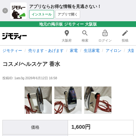
アプリならお得な情報を見逃さない！
インストール
アプリで開く
地元の掲示板 ジモティー 大阪版
大阪府
検索
ログイン
投稿
ジモティー
売ります・あげます
家電
生活家電
アイロン
大阪
コスメ/ヘルスケア 香水
投稿ID: 1ats3g
2026年6月12日 16:58
1,600円
価格