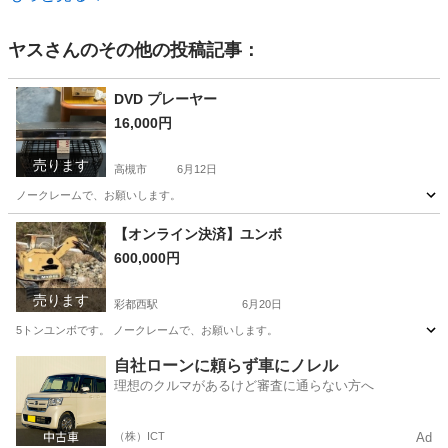
ヤス
さんのその他の投稿記事：
DVD プレーヤー
16,000円
売ります
高槻市
6月12日
ノークレームで、お願いします。
大阪
高槻市
映像プレーヤー、レコーダー
DVD
【オンライン決済】ユンボ
600,000円
売ります
彩都西駅
6月20日
5トンユンボです。 ノークレームで、お願いします。
大阪
茨木市
彩都西駅
その他
ユンボ
自社ローンに頼らず車にノレル
理想のクルマがあるけど審査に通らない方へ
（株）ICT
Ad