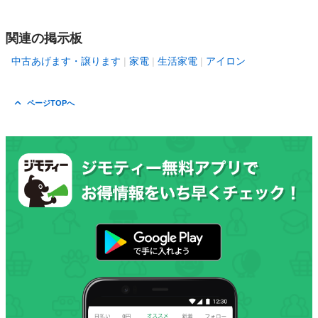
関連の掲示板
中古あげます・譲ります
家電
生活家電
アイロン
ページTOPへ