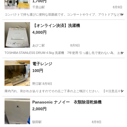
イブ、アウトドアなど様々なシーンで活躍しま
1,700円
す。箱、専用ケース、説明書、クリーニングクロ
千里山駅
8月9日
スが付属した未使用品
コンパクトで持ち運びに便利な双眼鏡です。コンサートやライブ、アウトドアなど様々なシーン
大阪
吹田市
千里山駅
カメラ
【オンライン決済】洗濯機
4,000円
あびこ駅
8月9日
TOSHIBA STAINLESS DRUM 4.5kg 洗濯機 7年使用 引っ越し先で使わない為、 お盆8
大阪
大阪市
あびこ駅
生活家電
電子レンジ
100円
野江駅
8月9日
庫内汚れ、剥がれがありますのでその点ご了承の上ご検討ください。 【※注意点※】 •
大阪
大阪市
野江駅
キッチン家電
Panasonic ナノイー 衣類除湿乾燥機
2,000円
額田駅
8月9日