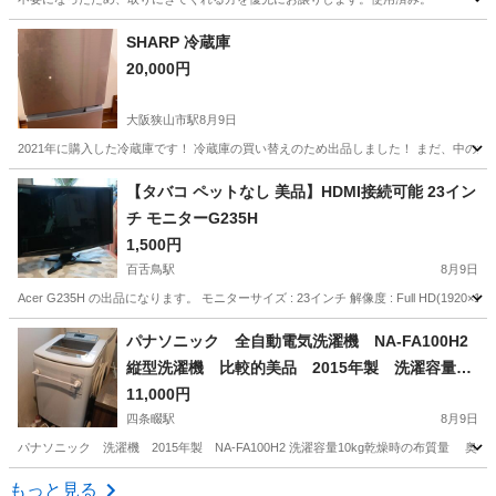
大阪
守口市
守口駅
美容家電
SHARP 冷蔵庫
20,000円
大阪狭山市駅
8月9日
2021年に購入した冷蔵庫です！ 冷蔵庫の買い替えのため出品しました！ まだ、中の清
大阪
富田林市
大阪狭山市駅
キッチン家電
【タバコ ペットなし 美品】HDMI接続可能 23イン
チ モニターG235H
1,500円
百舌鳥駅
8月9日
Acer G235H の出品になります。 モニターサイズ : 23インチ 解像度 : Full HD(1
大阪
堺市
百舌鳥駅
家電
23インチ
パナソニック 全自動電気洗濯機 NA-FA100H2
縦型洗濯機 比較的美品 2015年製 洗濯容量10
kg
11,000円
四条畷駅
8月9日
パナソニック 洗濯機 2015年製 NA-FA100H2 洗濯容量10kg乾燥時の布質量 奥
大阪
大阪市
四条畷駅
生活家電
もっと見る