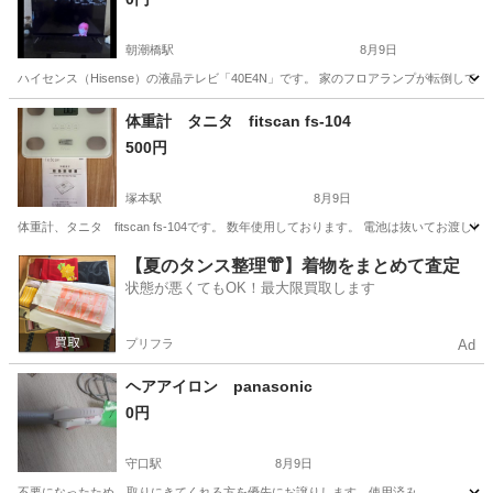
朝潮橋駅
8月9日
ハイセンス（Hisense）の液晶テレビ「40E4N」です。 家のフロアランプが転倒
大阪
大阪市
朝潮橋駅
テレビ
体重計 タニタ fitscan fs-104
500円
塚本駅
8月9日
体重計、タニタ fitscan fs-104です。 数年使用しております。 電池は抜いてお渡し
大阪
大阪市
塚本駅
美容家電
【夏のタンス整理👘】着物をまとめて査定
状態が悪くてもOK！最大限買取します
プリフラ
Ad
ヘアアイロン panasonic
0円
守口駅
8月9日
不要になったため、取りにきてくれる方を優先にお譲りします。使用済み。