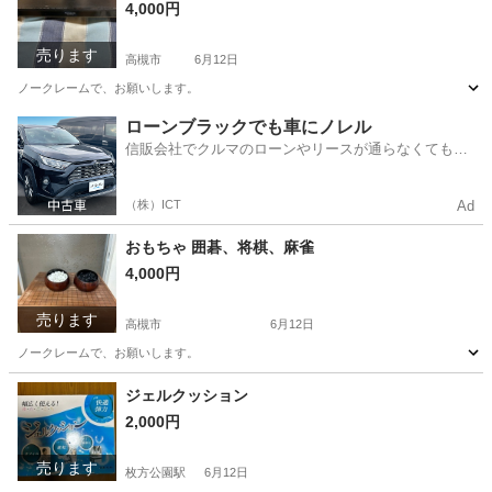
4,000円
売ります
高槻市
6月12日
ノークレームで、お願いします。
大阪
高槻市
映像プレーヤー、レコーダー
DVD
ローンブラックでも車にノレル
信販会社でクルマのローンやリースが通らなくてもク
ルマをご利用いただけるサービスがあります！
（株）ICT
Ad
おもちゃ 囲碁、将棋、麻雀
4,000円
売ります
高槻市
6月12日
ノークレームで、お願いします。
大阪
高槻市
囲碁、将棋、麻雀
ジェルクッション
2,000円
売ります
枚方公園駅
6月12日