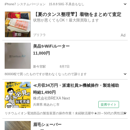
iPhone7 システムバージョン 15.8.8 50G 不具合もなし
大阪
吹田市
江坂駅
電話、ＦＡＸ
【夏のタンス整理👘】着物をまとめて査定
状態が悪くてもOK！最大限買取します
プリフラ
Ad
美品✨️WiFiルーター
11,000円
新今宮駅
8月7日
80000程で買ったものですが使わなくなったので譲ります
大阪
大阪市
新今宮駅
家電
≪月収34万円・派遣社員≫機械操作・製造補助
時給1,490円
株式会社BREXA Next
兵庫県 南あわじ市
提携サイト
リチウムイオン電池部品の製造装置の操作作業！未経験活躍中★20～50代の男性活躍中
兵庫
南あわじ市
その他
眉毛シェーバー