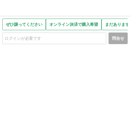
ぜひ譲ってください
オンライン決済で購入希望
まだあります
問合せ
初めての方へ
利用規約
プライバシーポリシー
プライバシー・ステートメント
健全化に資する運用方針
お問い合わせ
運営会社
サイトマップ
ご利用ガイド
フリーワードで探す
PC版で表示
都道府県選択
特定商取引法の表示
利用者情報の外部送信について