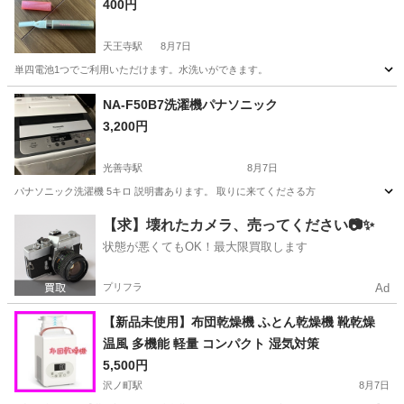
400円
天王寺駅
8月7日
単四電池1つでご利用いただけます。水洗いができます。
大阪
大阪市
天王寺駅
美容家電
眉毛
NA-F50B7洗濯機パナソニック
3,200円
光善寺駅
8月7日
パナソニック洗濯機 5キロ 説明書あります。 取りに来てくださる方
大阪
枚方市
光善寺駅
生活家電
【求】壊れたカメラ、売ってください📷✨
状態が悪くてもOK！最大限買取します
プリフラ
Ad
【新品未使用】布団乾燥機 ふとん乾燥機 靴乾燥
温風 多機能 軽量 コンパクト 湿気対策
5,500円
沢ノ町駅
8月7日