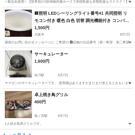
✨新品未使用✨ 【世界初の1秒伸縮内蔵ホースで布団乾燥も衣類乾燥もラクラク！】本
大阪
大阪市
沢ノ町駅
生活家電
布団乾燥機
🟨照明 LEDシーリングライト番号41 共同照明 リ
モコン付き 暖色 白色 切替 調光機能付き コンパク
トタイプ
1,500円
大阪市
8月7日
最初のお問い合わせメッセージに ご希望の ❶品物の出品番号（第一希望・第二希望） ❷
大阪
大阪市
家電
シーリングライト
サーキュレーター
1,600円
弥刀駅
8月7日
ヤマゼンのサーキュレーターです。 使用感はありますがまだまだ使えるとおもいます。
大阪
東大阪市
弥刀駅
季節、空調家電
サーキュレーター
卓上焼き鳥グリル
400円
桜ノ宮駅
8月7日
1人焼き鳥用グリルです。
大阪
大阪市
桜ノ宮駅
キッチン家電