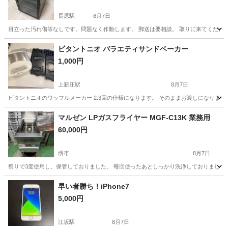
長原駅
8月7日
目立った汚れ傷等なしです。問題なく作動します。 郵送は要相談。 取りに来てくださ
大阪
大阪市
長原駅
カメラ
ビタントニオ バラエティサンドベーカー
1,000円
上新庄駅
8月7日
ビタントニオのワッフルメーカー 2.3回の仕様になります。 そのままお渡しになります
大阪
大阪市
上新庄駅
キッチン家電
マルゼン LPガスフライヤー MGF-C13K 業務用
60,000円
堺市
8月7日
祭りで3度使用し、保管しておりました。 毎回使ったあとしっかり洗浄しておりましたの
大阪
堺市
その他
早い者勝ち！iPhone7
5,000円
江坂駅
8月7日