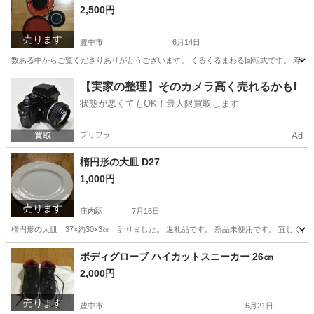
2,500円
売ります
豊中市
6月14日
数ある中からご覧くださりありがとうございます。 くるくるまわる回転式です。 寿司桶
大阪
豊中市
調理器具
小鉢
【実家の整理】そのカメラ高く売れるかも❗️
状態が悪くてもOK！最大限買取します
プリフラ
Ad
楕円形の大皿 D27
1,000円
売ります
庄内駅
7月16日
楕円形の大皿 37×約30×3㎝ 計りました。 返礼品です。 新品未使用です。 宜しく
大阪
豊中市
庄内駅
食器
大阪
豊中市
神崎川駅
ボディグローブ ハイカットスニーカー 26㎝
2,000円
食器
大皿
売ります
豊中市
6月21日