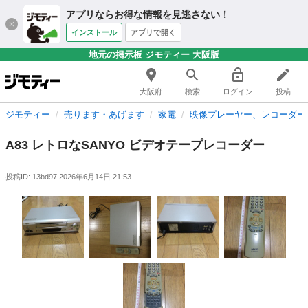
アプリならお得な情報を見逃さない！
インストール
アプリで開く
地元の掲示板 ジモティー 大阪版
大阪府
検索
ログイン
投稿
ジモティー
売ります・あげます
家電
映像プレーヤー、レコーダー
A83 レトロなSANYO ビデオテープレコーダー
投稿ID: 13bd97
2026年6月14日 21:53