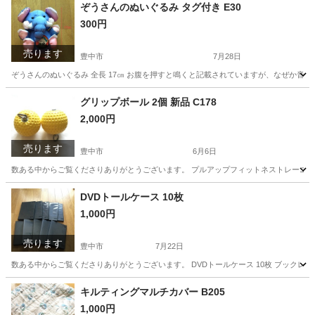
大阪
豊中市
生活家電
アルビ
ぞうさんのぬいぐるみ タグ付き E30
300円
売ります
豊中市
7月28日
ぞうさんのぬいぐるみ 全長 17㎝ お腹を押すと鳴くと記載されていますが、なぜか音が
大阪
豊中市
おもちゃ
ぞうさん
グリップボール 2個 新品 C178
2,000円
売ります
豊中市
6月6日
数ある中からご覧くださりありがとうございます。 プルアップフィットネストレーニング 
大阪
豊中市
フィットネス、トレーニング
DVDトールケース 10枚
1,000円
売ります
豊中市
7月22日
数ある中からご覧くださりありがとうございます。 DVDトールケース 10枚 ブックレット
大阪
豊中市
その他
DVD
キルティングマルチカバー B205
1,000円