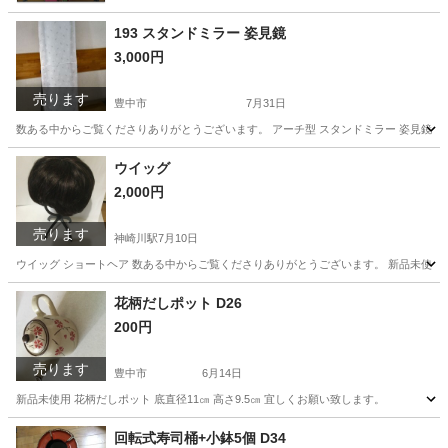
193 スタンドミラー 姿見鏡
3,000円
売ります
豊中市
7月31日
数ある中からご覧くださりありがとうございます。 アーチ型 スタンドミラー 姿見鏡 計り
大阪
豊中市
ミラー/鏡
姿見
ウイッグ
2,000円
売ります
神崎川駅
7月10日
ウイッグ ショートヘア 数ある中からご覧くださりありがとうございます。 新品未使用
大阪
豊中市
神崎川駅
ヘアケア
花柄だしポット D26
200円
売ります
豊中市
6月14日
新品未使用 花柄だしポット 底直径11㎝ 高さ9.5㎝ 宜しくお願い致します。
大阪
豊中市
家庭用品
大阪
豊中市
家庭用品
ポット
回転式寿司桶+小鉢5個 D34