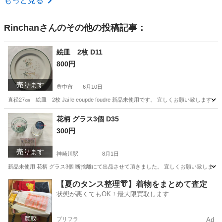
もっと見る
Rinchan
さんのその他の投稿記事：
絵皿 2枚 D11
800円
売ります
豊中市
6月10日
直径27㎝ 絵皿 2枚 Jai le eoupde foudre 新品未使用です。 宜しくお願い致します。
大阪
豊中市
食器
新品
花柄 グラス3個 D35
300円
売ります
神崎川駅
8月1日
新品未使用 花柄 グラス3個 断捨離にて出品させて頂きました。 宜しくお願い致します
大阪
豊中市
神崎川駅
食器
大阪
豊中市
庄内駅
【夏のタンス整理👘】着物をまとめて査定
状態が悪くてもOK！最大限買取します
食器
プリフラ
Ad