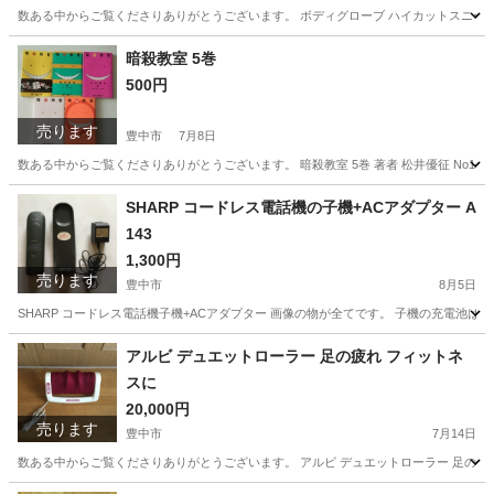
数ある中からご覧くださりありがとうございます。 ボディグローブ ハイカットスニーカー BO
大阪
豊中市
靴
暗殺教室 5巻
500円
売ります
豊中市
7月8日
数ある中からご覧くださりありがとうございます。 暗殺教室 5巻 著者 松井優征 No1
大阪
豊中市
マンガ、コミック、アニメ
暗殺教室
SHARP コードレス電話機の子機+ACアダプター A
143
1,300円
売ります
豊中市
8月5日
SHARP コードレス電話機子機+ACアダプター 画像の物が全てです。 子機の充電池
大阪
豊中市
電話、ＦＡＸ
コードレス電話
アルビ デュエットローラー 足の疲れ フィットネ
スに
20,000円
売ります
豊中市
7月14日
数ある中からご覧くださりありがとうございます。 アルビ デュエットローラー 足の疲れ フィ