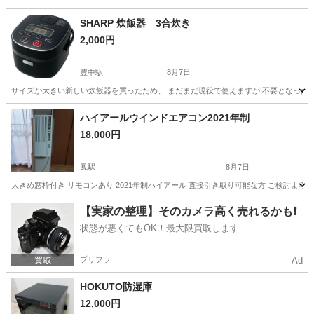
SHARP 炊飯器 3合炊き
2,000円
豊中駅
8月7日
サイズが大きい新しい炊飯器を買ったため、 まだまだ現役で使えますが 不要となったため出品します。
大阪
豊中市
豊中駅
キッチン家電
ハイアールウインドエアコン2021年制
18,000円
鳳駅
8月7日
大きめ窓枠付き リモコンあり 2021年制ハイアール 直接引き取り可能な方 ご検討よろ
大阪
堺市
鳳駅
季節、空調家電
【実家の整理】そのカメラ高く売れるかも❗️
状態が悪くてもOK！最大限買取します
プリフラ
Ad
HOKUTO防湿庫
12,000円