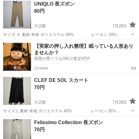
大阪
大阪市
大正駅
服/ファッション
UNIQLO 長ズボン
80円
大正駅
7月28日
サイズ:Ｓ 素材:本体 ポリエステル 69% レーヨン 29%
ポリウレタン 2% ゴム部分 ポリエステル 49%
大阪
大阪市
大正駅
服/ファッション
UNIQLO
【実家の押し入れ整理】眠っている人形あり
ナイロン 16% レーヨン 14% 中古品で...
ませんか？
状態が悪くてもOK🙆‍♀️査定0円‼️
Ad
COYASH
CLEF DE SOL スカート
70円
大正駅
7月28日
サイズ:L 素材:表地 ポリエステル 60% レーヨン 35%
ポリウレタン 5% 裏地 ポリエステル 100% 中古品ですの
大阪
大阪市
大正駅
服/ファッション
Felissimo Collection 長ズボン
で神経質な方はご遠慮くださいませ
70円