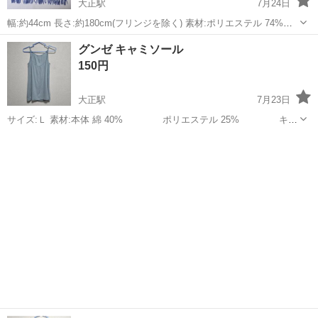
大正駅
7月24日
幅:約44cm 長さ:約180cm(フリンジを除く) 素材:ポリエステル 74%
レーヨン 26% 中古品ですので神経質な方はご遠慮くださいませ
大阪
大阪市
大正駅
小物
グンゼ キャミソール
150円
大正駅
7月23日
サイズ:Ｌ 素材:本体 綿 40% ポリエステル 25% キュ
プラ 25% ポリウレタン 10% テープ ナイロン
大阪
大阪市
大正駅
服/ファッション
グンゼ
ポリウレタン 肩紐部分に毛羽立ちがあります(写真３...