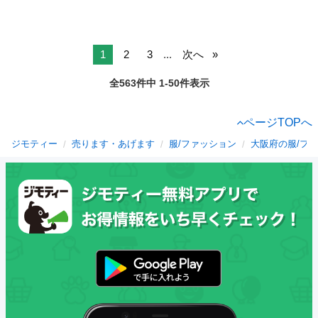
1
2
3
...
次へ
全563件中 1-50件表示
ページTOPへ
ジモティー
売ります・あげます
服/ファッション
大阪府の服/フ