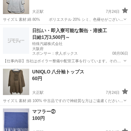
大正駅
7月24日
サイズ:L 素材:綿 80% ポリエステル 20% シミ、色褪せがございま
す 中古品ですので神経質な方はご遠慮くださいませ
大阪
大阪市
大正駅
服/ファッション
日払い・即入寮可能な製缶・溶接工
日給1万3,500円～
特殊汽罐株式会社
大阪府
スポンサー：求人ボックス
08月06日
【仕事内容】当社はボイラー整備や配管工事を行っています。その中
で必要な配管やボイラーの製缶作業(溶接・切断・架台等の製作)業務に
アルバイト・パート
UNIQLO 八分袖トップス
当社工場内であたっていただきます。 工場は大阪府吹田市芳野町。御
60円
堂筋線の江坂駅からの徒歩圏内にあります...
大正駅
7月24日
サイズ:L 素材:綿 100% 中古品ですので神経質な方はご遠慮くださいま
せ
大阪
大阪市
大正駅
服/ファッション
UNIQLO
マフラー②
100円