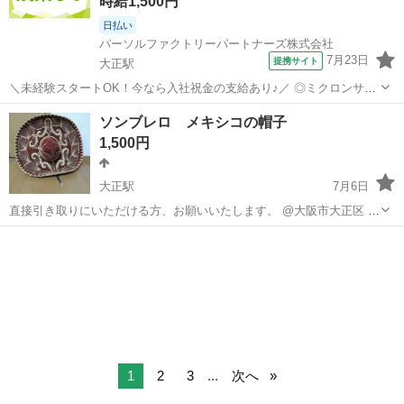
時給1,500円
日払い
パーソルファクトリーパートナーズ株式会社
7月23日
提携サイト
大正駅
＼未経験スタートOK！今なら入社祝金の支給あり♪／ ◎ミクロンサイ
ズの塵を除去する粉塵除去装置の研磨業務です。 ◎身体への負担も少
大阪
大阪市
大正駅
工場
ソンブレロ メキシコの帽子
なく働きやすい環境です♪ ◎個人作業が中心ですが、丁寧なマニュア
1,500円
ルと先輩スタッフのフォロー体制...
大正駅
7月6日
直接引き取りにいただける方、お願いいたします。 @大阪市大正区 幅
約62ｃｍ インテリアとして、部屋に飾っていました。 なので、ほこり
大阪
大阪市
大正駅
その他
メキシコ
汚れあります。 ところどころ、綻びもあります。 状態は写真の通りに
なりま...
1
2
3
...
次へ