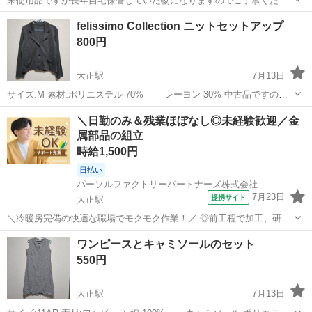
未使用品ですが長年自宅保管していた物になりますのでご了承くださ
いませ。
大阪
大阪市
大正駅
服/ファッション
ミキハウス
felissimo Collection ニットセットアップ
800円
大正駅
7月13日
サイズ:M 素材:ポリエステル 70% レーヨン 30% 中古品ですので
神経質な方はご遠慮くださいませ
大阪
大阪市
大正駅
服/ファッション
セットアップ
＼日勤のみ＆残業ほぼなし◎未経験歓迎／金
属部品の組立
時給1,500円
日払い
パーソルファクトリーパートナーズ株式会社
7月23日
提携サイト
大正駅
＼冷暖房完備の快適な職場でモクモク作業！／ ◎前工程で加工、研磨
された金属部品の組立作業☆電動ドライバーを使用します！ ◎軽量部
大阪
大阪市
大正駅
工場
ワンピースとキャミソールのセット
品が中心なので、身体への負担が少ない環境です。 ◎未経験の方でも
550円
安心！手順書に沿った作業で専門知...
大正駅
7月13日