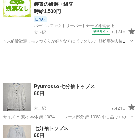
装置の研磨・組立
時給1,500円
日払い
パーソルファクトリーパートナーズ株式会社
7月23日
提携サイト
大正駅
＼未経験歓迎！モノづくりが好きな方にピッタリ♪／ ◎粉塵除去装置
の研磨や組立を行います！ ◎20-30kgの重量物の取り扱いがあります
大阪
大阪市
大正駅
工場
が、クレーンなどを使用し、身体への負担を軽減しています。 ◎先輩
の丁寧な指導があり、未経験...
Pyumosso 七分袖トップス
60円
大正駅
7月24日
サイズ:M 素材:本体 綿 100% レース部分 綿 100% 中古品ですので
神経質な方はご遠慮くださいませ
大阪
大阪市
大正駅
服/ファッション
レース
七分袖トップス
60円