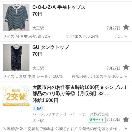
いませ
大阪
大阪市
大正駅
服/ファッション
C•O•L•Z•A 半袖トップス
70円
大正駅
7月27日
サイズ:M 素材:表地 綿 72% ポリエステル 24% ポリ
ウレタン 4% 別布 ポリエステル 65% 綿 35% 写真では分
大阪
大阪市
大正駅
服/ファッション
GU タンクトップ
かりにくいですが緑色です 中古品ですので神経質な方は...
70円
大正駅
7月27日
サイズ:L 素材:本体 レーヨン 100% 布帛部分 ポリエステル 100%
中古品ですので神経質な方はご遠慮くださいませ
大阪
大阪市
大正駅
服/ファッション
大阪市内のお仕事★時給1600円★シンプル！
部品のバリ取り等◎【月収例】32.…
時給1,600円
日払い
パーソルファクトリーパートナーズ株式会社
7月23日
提携サイト
大正駅
＼未経験OK！交替制で効率よく稼げます／ ◎鋳物の砂を落とす作業