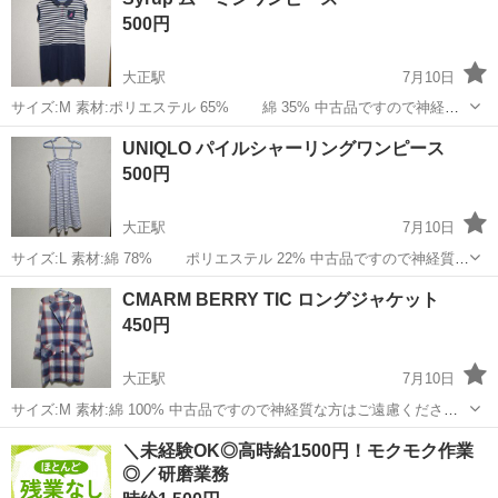
目) 中古品ですので神経質な方はご遠慮くださいませ。
500円
大正駅
7月10日
サイズ:M 素材:ポリエステル 65% 綿 35% 中古品ですので神経質
な方はご遠慮くださいませ。
大阪
大阪市
大正駅
服/ファッション
UNIQLO パイルシャーリングワンピース
500円
大正駅
7月10日
サイズ:L 素材:綿 78% ポリエステル 22% 中古品ですので神経質な
方はご遠慮くださいませ。
大阪
大阪市
大正駅
服/ファッション
UNIQLO
CMARM BERRY TIC ロングジャケット
450円
大正駅
7月10日
サイズ:M 素材:綿 100% 中古品ですので神経質な方はご遠慮ください
ませ
大阪
大阪市
大正駅
服/ファッション
＼未経験OK◎高時給1500円！モクモク作業
◎／研磨業務