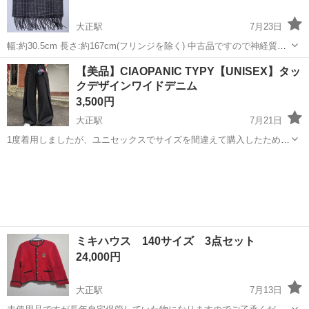
大正駅
7月23日
幅:約30.5cm 長さ:約167cm(フリンジを除く) 中古品ですので神経質な
方はご遠慮くださいませ
大阪
大阪市
大正駅
小物
【美品】CIAOPANIC TYPY【UNISEX】タッ
クデザインワイドデニム
3,500円
大正駅
7月21日
1度着用しましたが、ユニセックスでサイズを間違えて購入したため出
品します。 目立った汚れや傷はなく、比較的きれいな状態です。 参考
大阪
大阪市
大正駅
ジーンズ/デニム
価格：6,930円 発売時期：2025年03月 コンディション：使用感なし...
ミキハウス 140サイズ 3点セット
24,000円
大正駅
7月13日