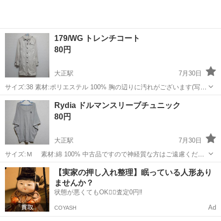
179/WG トレンチコート
80円
大正駅
7月30日
サイズ:38 素材:ポリエステル 100% 胸の辺りに汚れがございます(写真
５枚目) 中古品ですので神経質な方はご遠慮くださいませ
大阪
大阪市
大正駅
服/ファッション
トレンチコート
Rydia ドルマンスリーブチュニック
80円
大正駅
7月30日
サイズ:Ｍ 素材:綿 100% 中古品ですので神経質な方はご遠慮くださ
いませ
大阪
大阪市
大正駅
服/ファッション
【実家の押し入れ整理】眠っている人形あり
ませんか？
状態が悪くてもOK🙆‍♀️査定0円‼️
Ad
COYASH