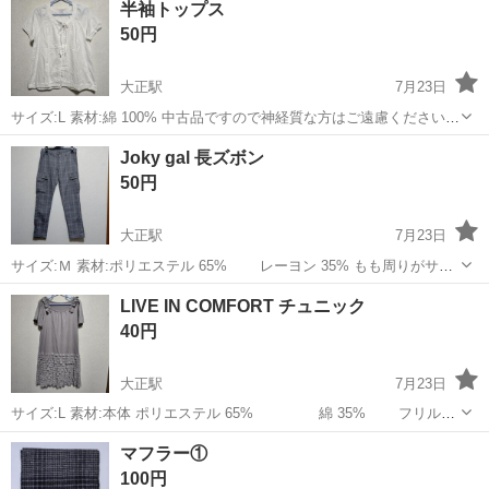
半袖トップス
心で無理のない環境です。重量物はほぼなく、安心して働けます！ ◎
50円
先輩スタッフの丁寧な指導で、未経...
大正駅
7月23日
サイズ:L 素材:綿 100% 中古品ですので神経質な方はご遠慮くださいま
せ
大阪
大阪市
大正駅
ワンピース
Joky gal 長ズボン
50円
大正駅
7月23日
サイズ:Ｍ 素材:ポリエステル 65% レーヨン 35% もも周りがサイ
ズ以上にタイトに感じます 中古品ですので神経質な方はご遠慮くださ
大阪
大阪市
大正駅
服/ファッション
LIVE IN COMFORT チュニック
いませ
40円
大正駅
7月23日
サイズ:L 素材:本体 ポリエステル 65% 綿 35% フリル部
分 ポリエステル 95% ポリウレタン 5% 中古品ですの
大阪
大阪市
大正駅
服/ファッション
マフラー①
で神経質な方はご遠慮くださいませ
100円