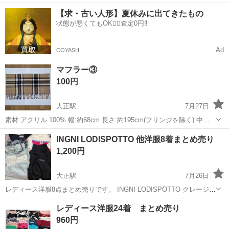
やバリ取りなど、ライン作業でモクモク進めるお仕事です。 ◎異業種
大阪
大阪市
大正駅
工場
【求・古い人形】夏休みに出てきたもの
から、はじめての工場Workをスタートした方多数活躍中♪ ◎慰労金総
状態が悪くてもOK🙆‍♀️査定0円‼️
額30万円支給☆年間休日12...
Ad
COYASH
マフラー③
100円
大正駅
7月27日
素材:アクリル 100% 幅:約68cm 長さ:約195cm(フリンジを除く) 中古
品ですので神経質な方はご遠慮くださいませ
大阪
大阪市
大正駅
小物
アクリル
INGNI LODISPOTTO 他洋服8着まとめ売り
1,200円
大正駅
7月26日
レディース洋服8点まとめ売りです。 INGNI LODISPOTTO クレージュ
のトップス1着ずつ含みます。 発送は予定しておりませんので、近く
大阪
大阪市
大正駅
ポロシャツ
INGNI
レディース洋服24着 まとめ売り
まで取りに来て下さる方にお譲りしたいです。 また、他に出品してい
960円
るものを一...