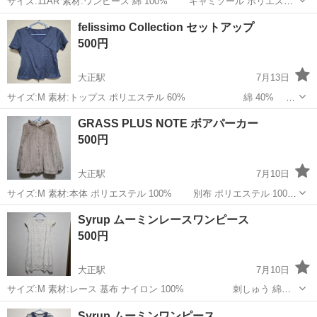
サイズ:11AR 素材:ワンピース 綿 100% キャミソール ポリエステ
ル 100% 中古品ですので神経質な方はご遠慮くださいませ
大阪
大阪市
大正駅
服/ファッション
キャミソール
felissimo Collection セットアップ
500円
大正駅
7月13日
サイズ:M 素材:トップス ポリエステル 60% 綿 40%
スカート ポリエステル 100% 中古品ですので神経質な方はご遠慮くだ
大阪
大阪市
大正駅
服/ファッション
セットアップ
GRASS PLUS NOTE ボアパーカー
さいませ
500円
大正駅
7月10日
サイズ:M 素材:本体 ポリエステル 100% 別布 ポリエステル 100%
中古品ですので神経質な方はご遠慮くださいませ。
大阪
大阪市
大正駅
服/ファッション
Syrup ムーミンレースワンピース
500円
大正駅
7月10日
サイズ:M 素材:レース 基布 ナイロン 100% 刺しゅう 綿
100% 裏側 ポリエステル 100% 前側にシミがございます(写真５枚
大阪
大阪市
大正駅
服/ファッション
レース
Syrup ムーミンワンピース