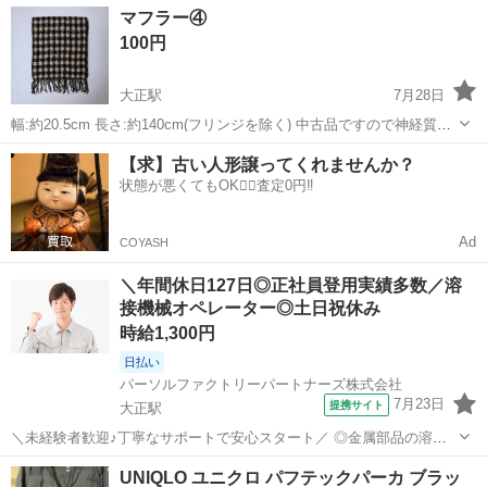
大阪
大阪市
大正駅
服/ファッション
マフラー④
ですので神経質な方はご遠慮くださいませ
100円
大正駅
7月28日
幅:約20.5cm 長さ:約140cm(フリンジを除く) 中古品ですので神経質な
方はご遠慮くださいませ
大阪
大阪市
大正駅
小物
【求】古い人形譲ってくれませんか？
状態が悪くてもOK🙆‍♀️査定0円‼️
Ad
COYASH
＼年間休日127日◎正社員登用実績多数／溶
接機械オペレーター◎土日祝休み
時給1,300円
日払い
パーソルファクトリーパートナーズ株式会社
7月23日
提携サイト
大正駅
＼未経験者歓迎♪丁寧なサポートで安心スタート／ ◎金属部品の溶接
機械の操作や補助作業を担当します。 ◎重量物（20kg程）の扱いもあ
大阪
大阪市
大正駅
ドライバー
UNIQLO ユニクロ パフテックパーカ ブラッ
りますが、状況に応じてリフトや台車を使用する場合があります。 ◎