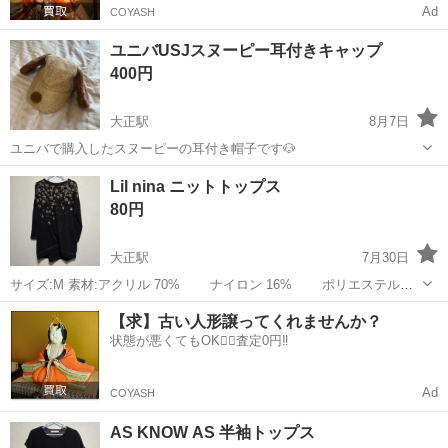
Ad
COYASH
ユニバUSJスヌーピー耳付きキャップ
400円
大正駅
8月7日
ユニバで購入したスヌーピーの耳付き帽子です🐶
大阪
大阪市
大正駅
小物
Lil nina ニットトップス
80円
大正駅
7月30日
サイズ:M 素材:アクリル 70% ナイロン 16% ポリエステル
14% 中古品ですので神経質な方はご遠慮くださいませ
大阪
大阪市
大正駅
服/ファッション
アクリル
【求】古い人形譲ってくれませんか？
状態が悪くてもOK🙆‍♀️査定0円‼️
Ad
COYASH
AS KNOW AS 半袖トップス