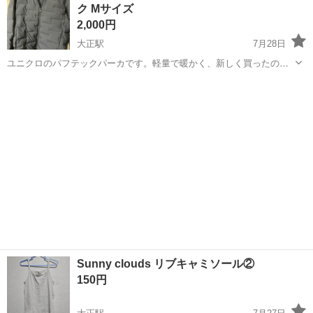
ク Mサイズ
入社後は先輩が作業手順をしっ...
2,000円
大正駅
7月28日
ユニクロのパフテックパーカです。軽量で暖かく、新しく買ったので
出品します目立った傷や汚れはなく、状態は良好です。 【ブランド】
大阪
大阪市
大正駅
ジャンパー
ユニクロ 【カテゴリ】ダウンコート 【商品の状態】目立った傷や汚れ
なし 【カラー】ブラック系 【...
Sunny clouds リブキャミソール②
150円