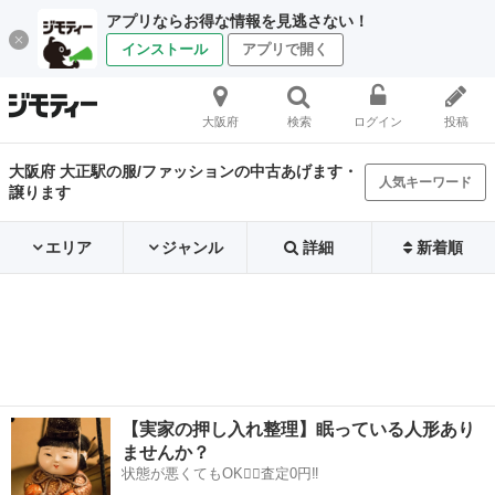
アプリならお得な情報を見逃さない！
インストール
アプリで開く
大阪府
検索
ログイン
投稿
大阪府 大正駅の服/ファッションの中古あげます・
人気キーワード
譲ります
エリア
ジャンル
詳細
新着順
【実家の押し入れ整理】眠っている人形あり
ませんか？
状態が悪くてもOK🙆‍♀️査定0円‼️