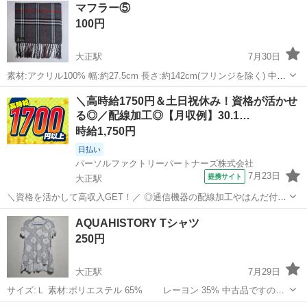
マフラー⑤
100円
大正駅
7月30日
素材:アクリル100% 幅:約27.5cm 長さ:約142cm(フリンジを除く) 中古
品ですので神経質な方はご遠慮くださいませ
大阪
大阪市
大正駅
小物
アクリル
＼高時給1750円＆土日祝休み！資格が活かせ
る◎／配線加工◎【月収例】30.1…
時給1,750円
日払い
パーソルファクトリーパートナーズ株式会社
7月23日
提携サイト
大正駅
＼資格を活かして高収入GET！／ ◎通信機器の配線加工やはんだ付け
など、専門性を活かせるお仕事です。 ◎重量物の取り扱いはありませ
大阪
大阪市
大正駅
工場
AQUAHISTORY Tシャツ
ん。身体への負担が少ない作業環境です。 ◎電気工事士の資格を活か
250円
せる！サポート体制が整っており...
大正駅
7月29日
サイズ:Ｌ 素材:ポリエステル 65% レーヨン 35% 中古品ですので
神経質な方はご遠慮くださいませ