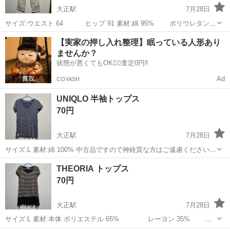
大正駅
7月28日
サイズ:ウエスト 64 ヒップ 91 素材:綿 95% ポリウレタン
5% 中古品ですので神経質な方はご遠慮くださいませ
大阪
大阪市
大正駅
服/ファッション
【実家の押し入れ整理】眠っている人形あり
ませんか？
状態が悪くてもOK🙆‍♀️査定0円‼️
Ad
COYASH
UNIQLO 半袖トップス
70円
大正駅
7月28日
サイズ:L 素材:綿 100% 中古品ですので神経質な方はご遠慮くださいま
せ
大阪
大阪市
大正駅
服/ファッション
UNIQLO
THEORIA トップス
70円
大正駅
7月28日
サイズ:L 素材:本体 ポリエステル 65% レーヨン 35% 別
布部分 ポリエステル 100% 裏地部分 ポリエステル 100% 中古品