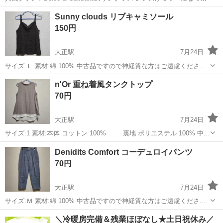
おります。 とてもかっこよく気に入ってましたが サングラスをする機
大阪
大阪市
大正駅
小物
ドルガバ
Sunny clouds リブキャミソール
会が減ったのでお譲りします。 多少傷などありますがまだまだ使える
150円
と思います。 ...
大正駅
7月24日
サイズ:Ｌ 素材:綿 100% 中古品ですので神経質な方はご遠慮ください
ませ
大阪
大阪市
大正駅
服/ファッション
n'Or 重ね着風タンクトップ
70円
大正駅
7月24日
サイズ:1 素材:本体 コットン 100% 裏地 ポリエステル 100% 中古
品ですので神経質な方はご遠慮くださいませ
大阪
大阪市
大正駅
ワンピース
Denidits Comfort コーデュロイパンツ
70円
大正駅
7月24日
サイズ:Ｍ 素材:綿 100% 中古品ですので神経質な方はご遠慮ください
ませ
大阪
大阪市
大正駅
服/ファッション
＼冷暖房完備＆残業ほぼなし★土日祝休み／