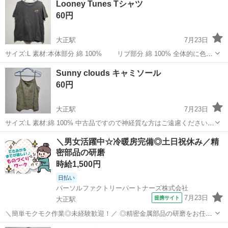
Looney Tunes Tシャツ
60円
大正駅
7月23日
サイズ:L 素材:本体部分 綿 100% リブ部分 綿 100% 全体的に色褪
せております 中古品ですので神経質な方はご遠慮くださいませ
大阪
大阪市
大正駅
服/ファッション
Sunny clouds キャミソール
60円
大正駅
7月23日
サイズ:L 素材:綿 100% 中古品ですので神経質な方はご遠慮くださいま
せ
大阪
大阪市
大正駅
服/ファッション
キャミソール
＼男女活躍中☆冷暖房完備◎土日祝休み／精
密部品の研磨
時給1,500円
日払い
パーソルファクトリーパートナーズ株式会社
7月23日
提携サイト
大正駅
＼簡単モクモク作業◎未経験歓迎！／ ◎精密金属部品の研磨をお任せ
します。工作機械を使い、精密機械部品を加工します！ ◎軽作業が中
大阪
大阪市
大正駅
工場